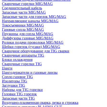
Сварочные горелки MIG/MAG
Соединительный кабель
Запасные части MIG/MAG
Запасные части для горелок MIG/MAG
Направляющие каналы MIG/MAG
Токосъемники MIG/MAG
Газовые сопла MIG/MAG
Пружины для сопла MIG/MAG
Диффузоры газовые MIG/MAG
Ролики подачи проволоки MIG/MAG
Шейки горелок (гусаки) MIG/MAG
Сварочное оборудование для TIG сварки
Сварочные аппараты TIG
Блоки охлаждения
Сварочные горелки TIG
Цанги
Цангодержатели и газовые линзы
Сопло газовое TIG
Изоляторы TIG
Заглушки TIG
Наборы для TIG горелки
Головки TIG горелок
Запасные части TIG
Воздушно-плазменная сварка, резка и строжка
Сварочные аппараты PLASMA CUT