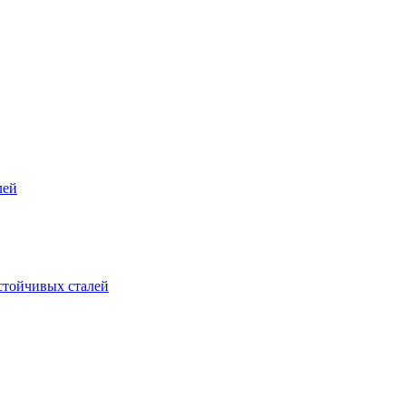
лей
стойчивых сталей