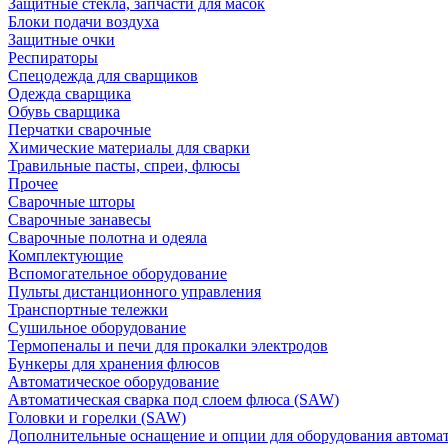
Защитные стекла, запчасти для масок
Блоки подачи воздуха
Защитные очки
Респираторы
Спецодежда для сварщиков
Одежда сварщика
Обувь сварщика
Перчатки сварочные
Химические материалы для сварки
Травильные пасты, спреи, флюсы
Прочее
Сварочные шторы
Сварочные занавесы
Сварочные полотна и одеяла
Комплектующие
Вспомогательное оборудование
Пульты дистанционного управления
Транспортные тележки
Сушильное оборудование
Термопеналы и печи для прокалки электродов
Бункеры для хранения флюсов
Автоматическое оборудование
Автоматическая сварка под слоем флюса (SAW)
Головки и горелки (SAW)
Дополнительные оснащение и опции для оборудования автома