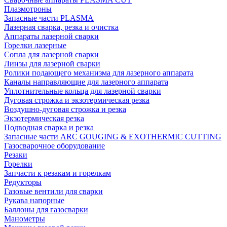
Плазмотроны
Запасные части PLASMA
Лазерная сварка, резка и очистка
Аппараты лазерной сварки
Горелки лазерные
Сопла для лазерной сварки
Линзы для лазерной сварки
Ролики подающего механизма для лазерного аппарата
Каналы направляющие для лазерного аппарата
Уплотнительные кольца для лазерной сварки
Дуговая строжка и экзотермическая резка
Воздушно-дуговая строжка и резка
Экзотермическая резка
Подводная сварка и резка
Запасные части ARC GOUGING & EXOTHERMIC CUTTING
Газосварочное оборудование
Резаки
Горелки
Запчасти к резакам и горелкам
Редукторы
Газовые вентили для сварки
Рукава напорные
Баллоны для газосварки
Манометры