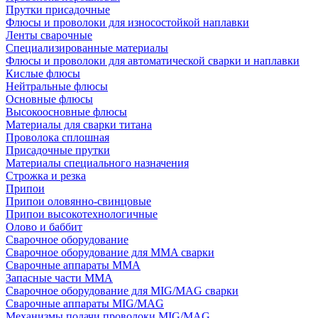
Прутки присадочные
Флюсы и проволоки для износостойкой наплавки
Ленты сварочные
Специализированные материалы
Флюсы и проволоки для автоматической сварки и наплавки
Кислые флюсы
Нейтральные флюсы
Основные флюсы
Высокоосновные флюсы
Материалы для сварки титана
Проволока сплошная
Присадочные прутки
Материалы специального назначения
Строжка и резка
Припои
Припои оловянно-свинцовые
Припои высокотехнологичные
Олово и баббит
Сварочное оборудование
Сварочное оборудование для MMA сварки
Сварочные аппараты MMA
Запасные части MMA
Сварочное оборудование для MIG/MAG сварки
Сварочные аппараты MIG/MAG
Механизмы подачи проволоки MIG/MAG