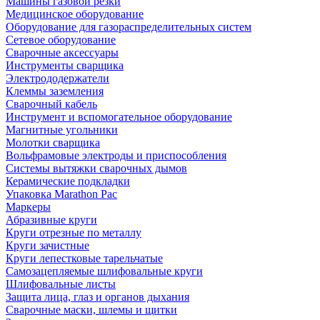
Машины газовой резки
Медицинское оборудование
Оборудование для газораспределительных систем
Сетевое оборудование
Сварочные аксессуары
Инструменты сварщика
Электрододержатели
Клеммы заземления
Сварочный кабель
Инструмент и вспомогательное оборудование
Магнитные угольники
Молотки сварщика
Вольфрамовые электроды и приспособления
Системы вытяжки сварочных дымов
Керамические подкладки
Упаковка Marathon Pac
Маркеры
Абразивные круги
Круги отрезные по металлу
Круги зачистные
Круги лепестковые тарельчатые
Самозацепляемые шлифовальные круги
Шлифовальные листы
Защита лица, глаз и органов дыхания
Сварочные маски, шлемы и щитки