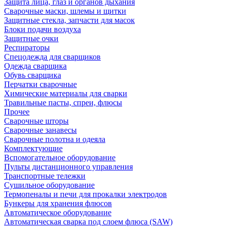
Защита лица, глаз и органов дыхания
Сварочные маски, шлемы и щитки
Защитные стекла, запчасти для масок
Блоки подачи воздуха
Защитные очки
Респираторы
Спецодежда для сварщиков
Одежда сварщика
Обувь сварщика
Перчатки сварочные
Химические материалы для сварки
Травильные пасты, спреи, флюсы
Прочее
Сварочные шторы
Сварочные занавесы
Сварочные полотна и одеяла
Комплектующие
Вспомогательное оборудование
Пульты дистанционного управления
Транспортные тележки
Сушильное оборудование
Термопеналы и печи для прокалки электродов
Бункеры для хранения флюсов
Автоматическое оборудование
Автоматическая сварка под слоем флюса (SAW)