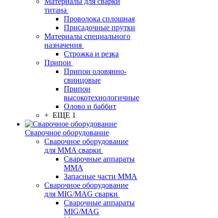
Материалы для сварки
титана
Проволока сплошная
Присадочные прутки
Материалы специального
назначения
Строжка и резка
Припои
Припои оловянно-
свинцовые
Припои
высокотехнологичные
Олово и баббит
+ ЕЩЕ 1
Сварочное оборудование
Сварочное оборудование
для MMA сварки
Сварочные аппараты
MMA
Запасные части MMA
Сварочное оборудование
для MIG/MAG сварки
Сварочные аппараты
MIG/MAG