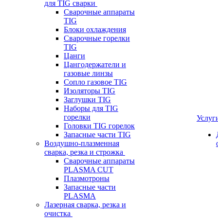
для TIG сварки
Сварочные аппараты
TIG
Блоки охлаждения
Сварочные горелки
TIG
Цанги
Цангодержатели и
газовые линзы
Сопло газовое TIG
Изоляторы TIG
Заглушки TIG
Наборы для TIG
горелки
Услуг
Головки TIG горелок
Запасные части TIG
Воздушно-плазменная
сварка, резка и строжка
Сварочные аппараты
PLASMA CUT
Плазмотроны
Запасные части
PLASMA
Лазерная сварка, резка и
очистка