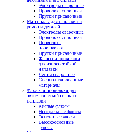
алюминия и его сплавов
Электроды сварочные
Проволока сплошная
Прутки присадочные
Материалы для наплавки и
ремонта деталей
Электроды сварочные
Проволока сплошная
Проволока
порошковая
Прутки присадочные
Флюсы и проволоки
для износостойкой
наплавки
Ленты сварочные
Специализированные
материалы
Флюсы и проволоки для
автоматической сварки и
наплавки
Кислые флюсы
Нейтральные флюсы
Основные флюсы
Высокоосновные
флюсы