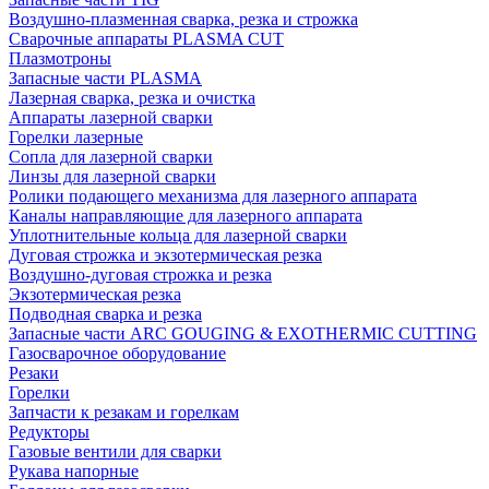
Воздушно-плазменная сварка, резка и строжка
Сварочные аппараты PLASMA CUT
Плазмотроны
Запасные части PLASMA
Лазерная сварка, резка и очистка
Аппараты лазерной сварки
Горелки лазерные
Сопла для лазерной сварки
Линзы для лазерной сварки
Ролики подающего механизма для лазерного аппарата
Каналы направляющие для лазерного аппарата
Уплотнительные кольца для лазерной сварки
Дуговая строжка и экзотермическая резка
Воздушно-дуговая строжка и резка
Экзотермическая резка
Подводная сварка и резка
Запасные части ARC GOUGING & EXOTHERMIC CUTTING
Газосварочное оборудование
Резаки
Горелки
Запчасти к резакам и горелкам
Редукторы
Газовые вентили для сварки
Рукава напорные