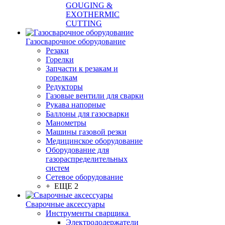
GOUGING &
EXOTHERMIC
CUTTING
Газосварочное оборудование
Резаки
Горелки
Запчасти к резакам и
горелкам
Редукторы
Газовые вентили для сварки
Рукава напорные
Баллоны для газосварки
Манометры
Машины газовой резки
Медицинское оборудование
Оборудование для
газораспределительных
систем
Сетевое оборудование
+ ЕЩЕ 2
Сварочные аксессуары
Инструменты сварщика
Электрододержатели