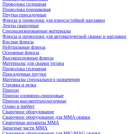
Проволока сплошная
Проволока порошковая
Прутки присадочные
Флюсы и проволоки для износостойкой наплавки
Ленты сварочные
Специализированные материалы
Флюсы и проволоки для автоматической сварки и наплавки
Кислые флюсы
Нейтральные флюсы
Основные флюсы
Высокоосновные флюсы
Материалы для сварки титана
Проволока сплошная
Присадочные прутки
Материалы специального назначения
Строжка и резка
Припои
Припои оловянно-свинцовые
Припои высокотехнологичные
Олово и баббит
Сварочное оборудование
Сварочное оборудование для MMA сварки
Сварочные аппараты MMA
Запасные части MMA
Сварочное оборудование для MIG/MAG сварки