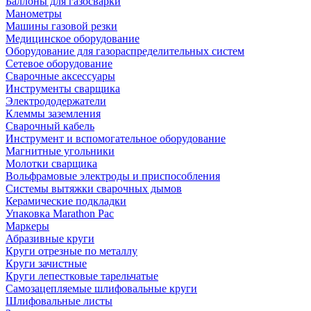
Баллоны для газосварки
Манометры
Машины газовой резки
Медицинское оборудование
Оборудование для газораспределительных систем
Сетевое оборудование
Сварочные аксессуары
Инструменты сварщика
Электрододержатели
Клеммы заземления
Сварочный кабель
Инструмент и вспомогательное оборудование
Магнитные угольники
Молотки сварщика
Вольфрамовые электроды и приспособления
Системы вытяжки сварочных дымов
Керамические подкладки
Упаковка Marathon Pac
Маркеры
Абразивные круги
Круги отрезные по металлу
Круги зачистные
Круги лепестковые тарельчатые
Самозацепляемые шлифовальные круги
Шлифовальные листы