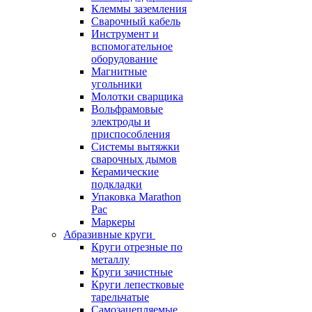
Клеммы заземления
Сварочный кабель
Инструмент и
вспомогательное
оборудование
Магнитные
угольники
Молотки сварщика
Вольфрамовые
электроды и
приспособления
Системы вытяжки
сварочных дымов
Керамические
подкладки
Упаковка Marathon
Pac
Маркеры
Абразивные круги
Круги отрезные по
металлу
Круги зачистные
Круги лепестковые
тарельчатые
Самозацепляемые