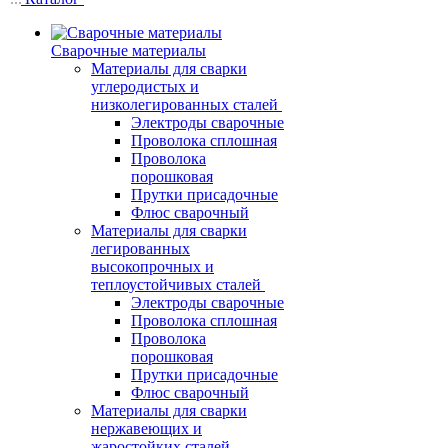
Сварочные материалы
Материалы для сварки
углеродистых и
низколегированных сталей
Электроды сварочные
Проволока сплошная
Проволока
порошковая
Прутки присадочные
Флюс сварочный
Материалы для сварки
легированных
высокопрочных и
теплоустойчивых сталей
Электроды сварочные
Проволока сплошная
Проволока
порошковая
Прутки присадочные
Флюс сварочный
Материалы для сварки
нержавеющих и
жаростойких сталей