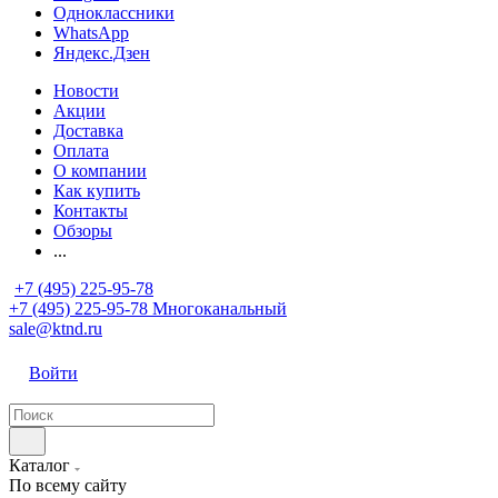
Одноклассники
WhatsApp
Яндекс.Дзен
Новости
Акции
Доставка
Оплата
О компании
Как купить
Контакты
Обзоры
...
+7 (495) 225-95-78
+7 (495) 225-95-78
Многоканальный
sale@ktnd.ru
Войти
Каталог
По всему сайту