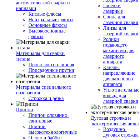
автоматической сварки и
Горелки
наплавки
лазерные
Кислые флюсы
Сопла для
Нейтральные флюсы
лазерной сварки
Основные флюсы
Линзы для
Высокоосновные
лазерной сварки
флюсы
Ролики
подающего
механизма для
Материалы для сварки
лазерного
титана
аппарата
Проволока сплошная
Каналы
Присадочные прутки
направляющие
для лазерного
аппарата
Материалы специального
Уплотнительные
назначения
кольца для
Строжка и резка
лазерной сварки
Припои
Припои оловянно-
Дуговая строжка и
свинцовые
экзотермическая резка
Припои
Воздушно-
высокотехнологичные
дуговая строжка
Олово и баббит