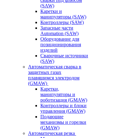
сварки под флюсом
(SAW)
Каретки и
манипуляторы (SAW)
Контроллеры (SAW)
Запасные части
Automation (SAW)
Оборудование для
позиционирования
изделий
Сварочные источники
(SAW)
Автоматическая сварка в
защитных газах
плавящимся электродом
(GMAW)
Каретки,
манипуляторы и
роботизация (GMAW)
Контроллеры и блоки
управления (GMAW)
Подающие
механизмы и горелки
(GMAW)
Автоматическая резка