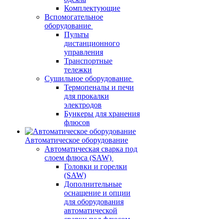
Комплектующие
Вспомогательное
оборудование
Пульты
дистанционного
управления
Транспортные
тележки
Сушильное оборудование
Термопеналы и печи
для прокалки
электродов
Бункеры для хранения
флюсов
Автоматическое оборудование
Автоматическая сварка под
слоем флюса (SAW)
Головки и горелки
(SAW)
Дополнительные
оснащение и опции
для оборудования
автоматической