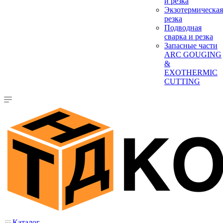
и резка
Экзотермическая
резка
Подводная
сварка и резка
Запасные части
ARC GOUGING
&
EXOTHERMIC
CUTTING
Каталог