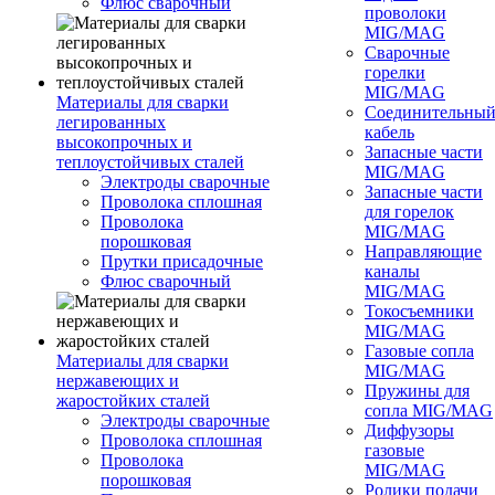
Флюс сварочный
проволоки
MIG/MAG
Сварочные
горелки
MIG/MAG
Материалы для сварки
Соединительны
легированных
кабель
высокопрочных и
Запасные части
теплоустойчивых сталей
MIG/MAG
Электроды сварочные
Запасные части
Проволока сплошная
для горелок
Проволока
MIG/MAG
порошковая
Направляющие
Прутки присадочные
каналы
Флюс сварочный
MIG/MAG
Токосъемники
MIG/MAG
Газовые сопла
Материалы для сварки
MIG/MAG
нержавеющих и
Пружины для
жаростойких сталей
сопла MIG/MAG
Электроды сварочные
Диффузоры
Проволока сплошная
газовые
Проволока
MIG/MAG
порошковая
Ролики подачи