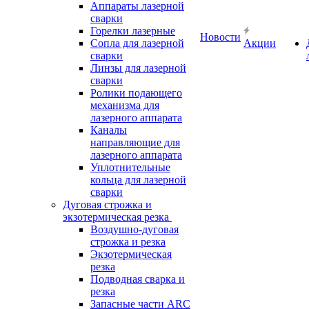
Аппараты лазерной
сварки
Горелки лазерные
Новости
Сопла для лазерной
Акции
сварки
Линзы для лазерной
сварки
Ролики подающего
механизма для
лазерного аппарата
Каналы
направляющие для
лазерного аппарата
Уплотнительные
кольца для лазерной
сварки
Дуговая строжка и
экзотермическая резка
Воздушно-дуговая
строжка и резка
Экзотермическая
резка
Подводная сварка и
резка
Запасные части ARC