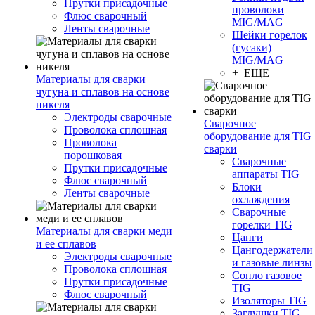
Прутки присадочные
проволоки
Флюс сварочный
MIG/MAG
Ленты сварочные
Шейки горелок
(гусаки)
MIG/MAG
+ ЕЩЕ
Материалы для сварки
чугуна и сплавов на основе
никеля
Электроды сварочные
Сварочное
Проволока сплошная
оборудование для TIG
Проволока
сварки
порошковая
Сварочные
Прутки присадочные
аппараты TIG
Флюс сварочный
Блоки
Ленты сварочные
охлаждения
Сварочные
горелки TIG
Материалы для сварки меди
Цанги
и ее сплавов
Цангодержатели
Электроды сварочные
и газовые линзы
Проволока сплошная
Сопло газовое
Прутки присадочные
TIG
Флюс сварочный
Изоляторы TIG
Заглушки TIG