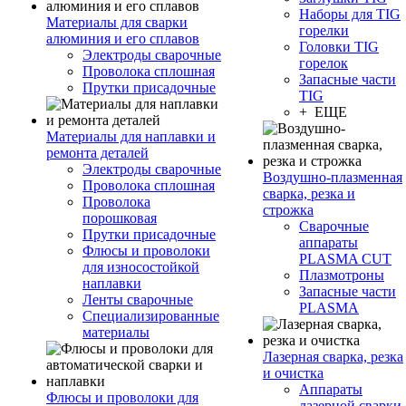
Наборы для TIG
Материалы для сварки
горелки
алюминия и его сплавов
Головки TIG
Электроды сварочные
горелок
Проволока сплошная
Запасные части
Прутки присадочные
TIG
+ ЕЩЕ
Материалы для наплавки и
ремонта деталей
Электроды сварочные
Воздушно-плазменная
Проволока сплошная
сварка, резка и
Проволока
строжка
порошковая
Сварочные
Прутки присадочные
аппараты
Флюсы и проволоки
PLASMA CUT
для износостойкой
Плазмотроны
наплавки
Запасные части
Ленты сварочные
PLASMA
Специализированные
материалы
Лазерная сварка, резка
и очистка
Аппараты
Флюсы и проволоки для
лазерной сварки