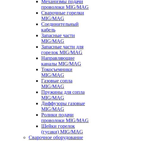
Механизмы подачи
проволоки MIG/MAG
Сварочные горелки
MIG/MAG
Соединительный
кабель
Запасные части
MIG/MAG
Запасные части для
горелок MIG/MAG
Направляющие
каналы MIG/MAG
Токосъемники
MIG/MAG
Газовые сопла
MIG/MAG
Пружины для сопла
MIG/MAG
Диффузоры газовые
MIG/MAG
Ролики подачи
проволоки MIG/MAG
Шейки горелок
(гусаки) MIG/MAG
Сварочное оборудование