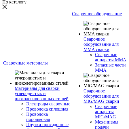
По каталогу
Сварочное оборудование
Сварочное
оборудование для
MMA сварки
Сварочные
аппараты MMA
Сварочные материалы
Запасные части
MMA
Материалы для сварки
Сварочное
углеродистых и
оборудование для
низколегированных сталей
MIG/MAG сварки
Электроды сварочные
Сварочные
Проволока сплошная
аппараты
Проволока
MIG/MAG
порошковая
Механизмы
Прутки присадочные
подачи