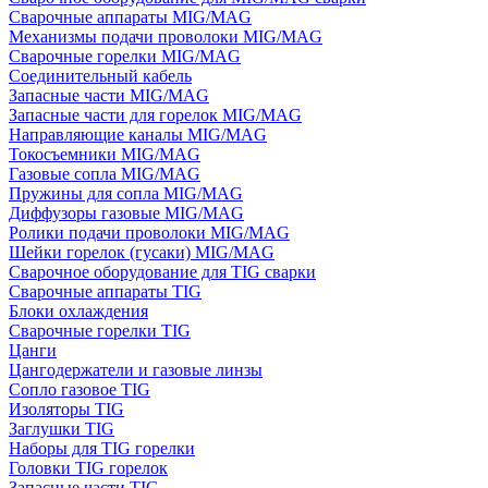
Сварочные аппараты MIG/MAG
Механизмы подачи проволоки MIG/MAG
Сварочные горелки MIG/MAG
Соединительный кабель
Запасные части MIG/MAG
Запасные части для горелок MIG/MAG
Направляющие каналы MIG/MAG
Токосъемники MIG/MAG
Газовые сопла MIG/MAG
Пружины для сопла MIG/MAG
Диффузоры газовые MIG/MAG
Ролики подачи проволоки MIG/MAG
Шейки горелок (гусаки) MIG/MAG
Сварочное оборудование для TIG сварки
Сварочные аппараты TIG
Блоки охлаждения
Сварочные горелки TIG
Цанги
Цангодержатели и газовые линзы
Сопло газовое TIG
Изоляторы TIG
Заглушки TIG
Наборы для TIG горелки
Головки TIG горелок
Запасные части TIG