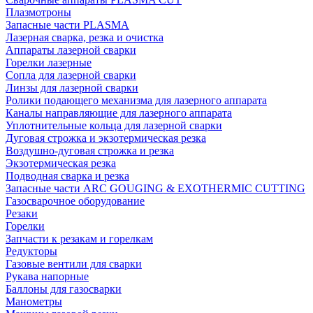
Плазмотроны
Запасные части PLASMA
Лазерная сварка, резка и очистка
Аппараты лазерной сварки
Горелки лазерные
Сопла для лазерной сварки
Линзы для лазерной сварки
Ролики подающего механизма для лазерного аппарата
Каналы направляющие для лазерного аппарата
Уплотнительные кольца для лазерной сварки
Дуговая строжка и экзотермическая резка
Воздушно-дуговая строжка и резка
Экзотермическая резка
Подводная сварка и резка
Запасные части ARC GOUGING & EXOTHERMIC CUTTING
Газосварочное оборудование
Резаки
Горелки
Запчасти к резакам и горелкам
Редукторы
Газовые вентили для сварки
Рукава напорные
Баллоны для газосварки
Манометры