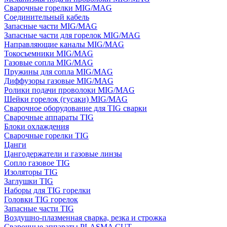
Сварочные горелки MIG/MAG
Соединительный кабель
Запасные части MIG/MAG
Запасные части для горелок MIG/MAG
Направляющие каналы MIG/MAG
Токосъемники MIG/MAG
Газовые сопла MIG/MAG
Пружины для сопла MIG/MAG
Диффузоры газовые MIG/MAG
Ролики подачи проволоки MIG/MAG
Шейки горелок (гусаки) MIG/MAG
Сварочное оборудование для TIG сварки
Сварочные аппараты TIG
Блоки охлаждения
Сварочные горелки TIG
Цанги
Цангодержатели и газовые линзы
Сопло газовое TIG
Изоляторы TIG
Заглушки TIG
Наборы для TIG горелки
Головки TIG горелок
Запасные части TIG
Воздушно-плазменная сварка, резка и строжка
Сварочные аппараты PLASMA CUT