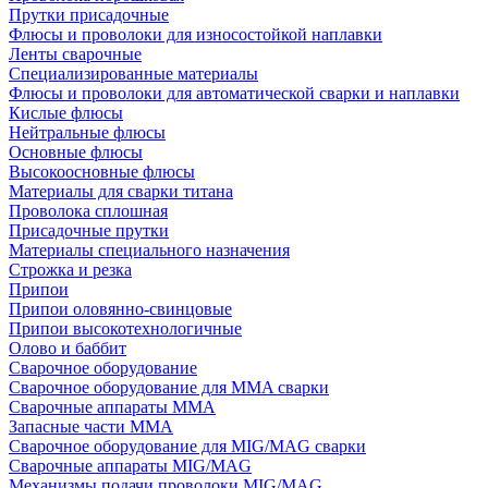
Прутки присадочные
Флюсы и проволоки для износостойкой наплавки
Ленты сварочные
Специализированные материалы
Флюсы и проволоки для автоматической сварки и наплавки
Кислые флюсы
Нейтральные флюсы
Основные флюсы
Высокоосновные флюсы
Материалы для сварки титана
Проволока сплошная
Присадочные прутки
Материалы специального назначения
Строжка и резка
Припои
Припои оловянно-свинцовые
Припои высокотехнологичные
Олово и баббит
Сварочное оборудование
Сварочное оборудование для MMA сварки
Сварочные аппараты MMA
Запасные части MMA
Сварочное оборудование для MIG/MAG сварки
Сварочные аппараты MIG/MAG
Механизмы подачи проволоки MIG/MAG