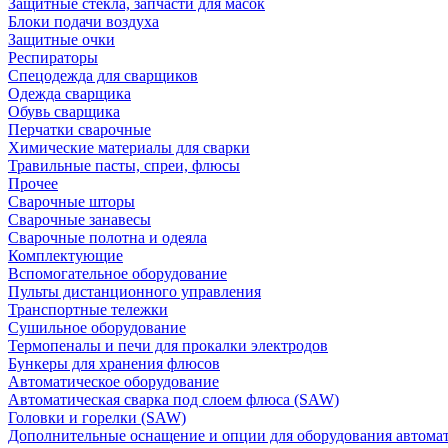
Защитные стекла, запчасти для масок
Блоки подачи воздуха
Защитные очки
Респираторы
Спецодежда для сварщиков
Одежда сварщика
Обувь сварщика
Перчатки сварочные
Химические материалы для сварки
Травильные пасты, спреи, флюсы
Прочее
Сварочные шторы
Сварочные занавесы
Сварочные полотна и одеяла
Комплектующие
Вспомогательное оборудование
Пульты дистанционного управления
Транспортные тележки
Сушильное оборудование
Термопеналы и печи для прокалки электродов
Бункеры для хранения флюсов
Автоматическое оборудование
Автоматическая сварка под слоем флюса (SAW)
Головки и горелки (SAW)
Дополнительные оснащение и опции для оборудования автома