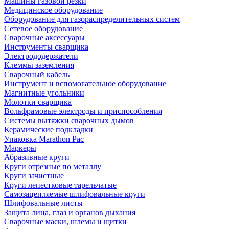
Машины газовой резки
Медицинское оборудование
Оборудование для газораспределительных систем
Сетевое оборудование
Сварочные аксессуары
Инструменты сварщика
Электрододержатели
Клеммы заземления
Сварочный кабель
Инструмент и вспомогательное оборудование
Магнитные угольники
Молотки сварщика
Вольфрамовые электроды и приспособления
Системы вытяжки сварочных дымов
Керамические подкладки
Упаковка Marathon Pac
Маркеры
Абразивные круги
Круги отрезные по металлу
Круги зачистные
Круги лепестковые тарельчатые
Самозацепляемые шлифовальные круги
Шлифовальные листы
Защита лица, глаз и органов дыхания
Сварочные маски, шлемы и щитки