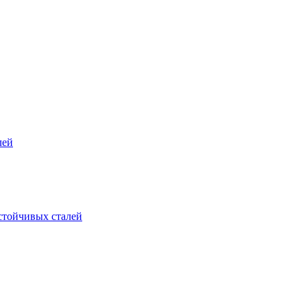
лей
стойчивых сталей