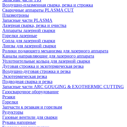
Воздушно-плазменная сварка, резка и строжка
Сварочные аппараты PLASMA CUT
Плазмотроны
Запасные части PLASMA
Лазерная сварка, резка и очистка
Аппараты лазерной сварки
Горелки лазерные
Сопла для лазерной сварки
Линзы для лазерной сварки
Ролики подающего механизма для лазерного аппарата
Каналы направляющие для лазерного аппарата
Уплотнительные кольца для лазерной сварки
Дуговая строжка и экзотермическая резка
Воздушно-дуговая строжка и резка
Экзотермическая резка
Подводная сварка и резка
Запасные части ARC GOUGING & EXOTHERMIC CUTTING
Газосварочное оборудование
Резаки
Горелки
Запчасти к резакам и горелкам
Редукторы
Газовые вентили для сварки
Рукава напорные