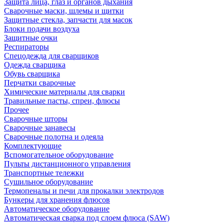
Защита лица, глаз и органов дыхания
Сварочные маски, шлемы и щитки
Защитные стекла, запчасти для масок
Блоки подачи воздуха
Защитные очки
Респираторы
Спецодежда для сварщиков
Одежда сварщика
Обувь сварщика
Перчатки сварочные
Химические материалы для сварки
Травильные пасты, спреи, флюсы
Прочее
Сварочные шторы
Сварочные занавесы
Сварочные полотна и одеяла
Комплектующие
Вспомогательное оборудование
Пульты дистанционного управления
Транспортные тележки
Сушильное оборудование
Термопеналы и печи для прокалки электродов
Бункеры для хранения флюсов
Автоматическое оборудование
Автоматическая сварка под слоем флюса (SAW)