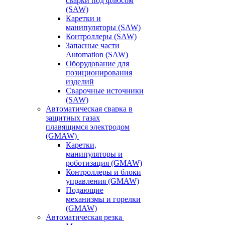
сварки под флюсом
(SAW)
Каретки и
манипуляторы (SAW)
Контроллеры (SAW)
Запасные части
Automation (SAW)
Оборудование для
позиционирования
изделий
Сварочные источники
(SAW)
Автоматическая сварка в
защитных газах
плавящимся электродом
(GMAW)
Каретки,
манипуляторы и
роботизация (GMAW)
Контроллеры и блоки
управления (GMAW)
Подающие
механизмы и горелки
(GMAW)
Автоматическая резка