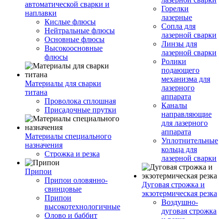
автоматической сварки и
Горелки
наплавки
лазерные
Кислые флюсы
Сопла для
Нейтральные флюсы
лазерной сварки
Основные флюсы
Линзы для
Высокоосновные
лазерной сварки
флюсы
Ролики
подающего
механизма для
Материалы для сварки
лазерного
титана
аппарата
Проволока сплошная
Каналы
Присадочные прутки
направляющие
для лазерного
аппарата
Материалы специального
Уплотнительные
назначения
кольца для
Строжка и резка
лазерной сварки
Припои
Припои оловянно-
Дуговая строжка и
свинцовые
экзотермическая резка
Припои
Воздушно-
высокотехнологичные
дуговая строжка
Олово и баббит