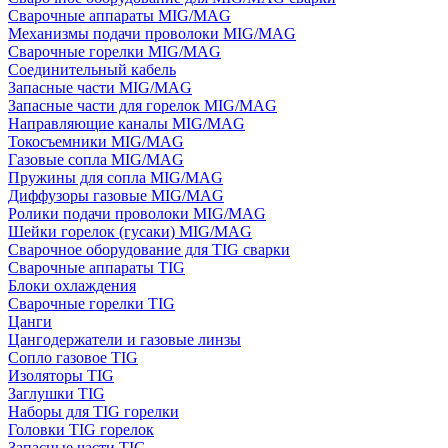
Сварочные аппараты MIG/MAG
Механизмы подачи проволоки MIG/MAG
Сварочные горелки MIG/MAG
Соединительный кабель
Запасные части MIG/MAG
Запасные части для горелок MIG/MAG
Направляющие каналы MIG/MAG
Токосъемники MIG/MAG
Газовые сопла MIG/MAG
Пружины для сопла MIG/MAG
Диффузоры газовые MIG/MAG
Ролики подачи проволоки MIG/MAG
Шейки горелок (гусаки) MIG/MAG
Сварочное оборудование для TIG сварки
Сварочные аппараты TIG
Блоки охлаждения
Сварочные горелки TIG
Цанги
Цангодержатели и газовые линзы
Сопло газовое TIG
Изоляторы TIG
Заглушки TIG
Наборы для TIG горелки
Головки TIG горелок
Запасные части TIG