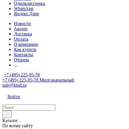
Одноклассники
WhatsApp
Яндекс.Дзен
Новости
Акции
Доставка
Оплата
О компании
Как купить
Контакты
Обзоры
...
+7 (495) 225-95-78
+7 (495) 225-95-78
Многоканальный
sale@ktnd.ru
Войти
Каталог
По всему сайту