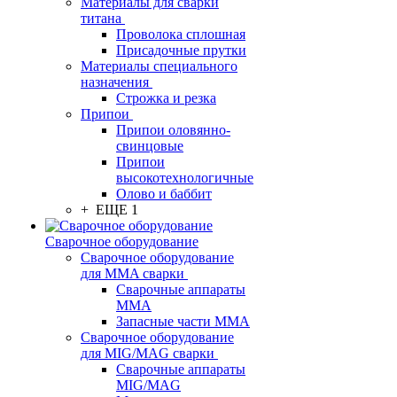
Материалы для сварки
титана
Проволока сплошная
Присадочные прутки
Материалы специального
назначения
Строжка и резка
Припои
Припои оловянно-
свинцовые
Припои
высокотехнологичные
Олово и баббит
+ ЕЩЕ 1
Сварочное оборудование
Сварочное оборудование
для MMA сварки
Сварочные аппараты
MMA
Запасные части MMA
Сварочное оборудование
для MIG/MAG сварки
Сварочные аппараты
MIG/MAG