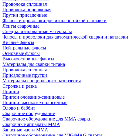
Проволока сплошная
Проволока порошковая
Прутки присадочные
Флюсы и проволоки для износостойкой наплавки
Ленты сварочные
Специализированные материалы
Флюсы и проволоки для автоматической сварки и наплавки
Кислые флюсы
Нейтральные флюсы
Основные флюсы
Высокоосновные флюсы
Материалы для сварки титана
Проволока сплошная
Присадочные прутки
Материалы специального назначения
Строжка и резка
Припои
Припои оловянно-свинцовые
Припои высокотехнологичные
Олово и баббит
Сварочное оборудование
Сварочное оборудование для MMA сварки
Сварочные аппараты MMA
Запасные части MMA
Сварочное оборудование для MIG/MAG сварки