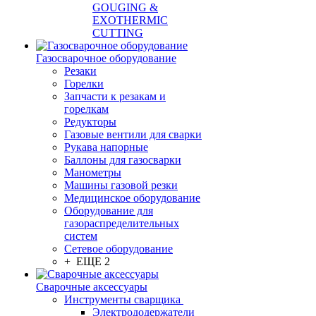
GOUGING &
EXOTHERMIC
CUTTING
Газосварочное оборудование
Резаки
Горелки
Запчасти к резакам и
горелкам
Редукторы
Газовые вентили для сварки
Рукава напорные
Баллоны для газосварки
Манометры
Машины газовой резки
Медицинское оборудование
Оборудование для
газораспределительных
систем
Сетевое оборудование
+ ЕЩЕ 2
Сварочные аксессуары
Инструменты сварщика
Электрододержатели