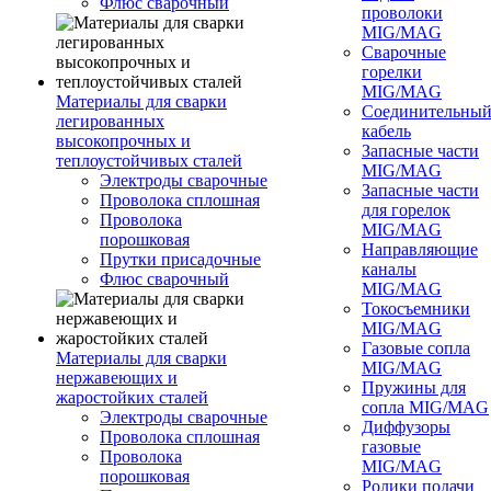
Флюс сварочный
проволоки
MIG/MAG
Сварочные
горелки
MIG/MAG
Материалы для сварки
Соединительны
легированных
кабель
высокопрочных и
Запасные части
теплоустойчивых сталей
MIG/MAG
Электроды сварочные
Запасные части
Проволока сплошная
для горелок
Проволока
MIG/MAG
порошковая
Направляющие
Прутки присадочные
каналы
Флюс сварочный
MIG/MAG
Токосъемники
MIG/MAG
Газовые сопла
Материалы для сварки
MIG/MAG
нержавеющих и
Пружины для
жаростойких сталей
сопла MIG/MAG
Электроды сварочные
Диффузоры
Проволока сплошная
газовые
Проволока
MIG/MAG
порошковая
Ролики подачи