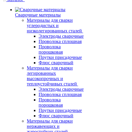
Сварочные материалы
Материалы для сварки
углеродистых и
низколегированных сталей
Электроды сварочные
Проволока сплошная
Проволока
порошковая
Прутки присадочные
Флюс сварочный
Материалы для сварки
легированных
высокопрочных и
теплоустойчивых сталей
Электроды сварочные
Проволока сплошная
Проволока
порошковая
Прутки присадочные
Флюс сварочный
Материалы для сварки
нержавеющих и
жаростойких сталей