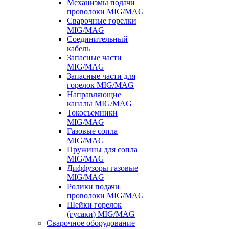
Механизмы подачи
проволоки MIG/MAG
Сварочные горелки
MIG/MAG
Соединительный
кабель
Запасные части
MIG/MAG
Запасные части для
горелок MIG/MAG
Направляющие
каналы MIG/MAG
Токосъемники
MIG/MAG
Газовые сопла
MIG/MAG
Пружины для сопла
MIG/MAG
Диффузоры газовые
MIG/MAG
Ролики подачи
проволоки MIG/MAG
Шейки горелок
(гусаки) MIG/MAG
Сварочное оборудование