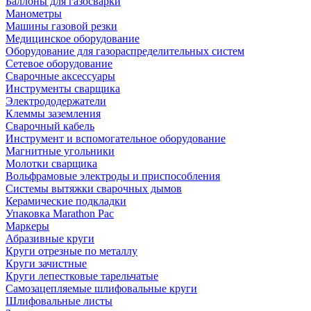
Баллоны для газосварки
Манометры
Машины газовой резки
Медицинское оборудование
Оборудование для газораспределительных систем
Сетевое оборудование
Сварочные аксессуары
Инструменты сварщика
Электрододержатели
Клеммы заземления
Сварочный кабель
Инструмент и вспомогательное оборудование
Магнитные угольники
Молотки сварщика
Вольфрамовые электроды и приспособления
Системы вытяжки сварочных дымов
Керамические подкладки
Упаковка Marathon Pac
Маркеры
Абразивные круги
Круги отрезные по металлу
Круги зачистные
Круги лепестковые тарельчатые
Самозацепляемые шлифовальные круги
Шлифовальные листы