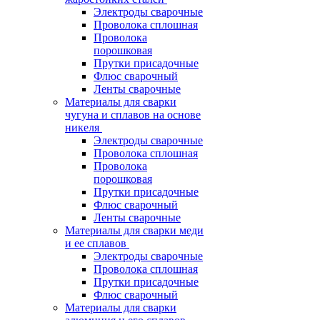
Электроды сварочные
Проволока сплошная
Проволока
порошковая
Прутки присадочные
Флюс сварочный
Ленты сварочные
Материалы для сварки
чугуна и сплавов на основе
никеля
Электроды сварочные
Проволока сплошная
Проволока
порошковая
Прутки присадочные
Флюс сварочный
Ленты сварочные
Материалы для сварки меди
и ее сплавов
Электроды сварочные
Проволока сплошная
Прутки присадочные
Флюс сварочный
Материалы для сварки