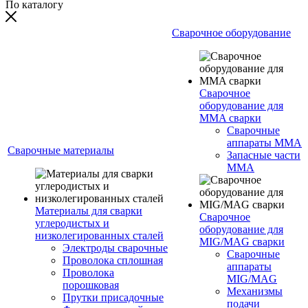
По каталогу
Сварочное оборудование
Сварочное
оборудование для
MMA сварки
Сварочные
аппараты MMA
Сварочные материалы
Запасные части
MMA
Материалы для сварки
Сварочное
углеродистых и
оборудование для
низколегированных сталей
MIG/MAG сварки
Электроды сварочные
Сварочные
Проволока сплошная
аппараты
Проволока
MIG/MAG
порошковая
Механизмы
Прутки присадочные
подачи