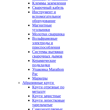
Клеммы заземления
Сварочный кабель
Инструмент и
вспомогательное
оборудование
Магнитные
угольники
Молотки сварщика
Вольфрамовые
электроды и
приспособления
Системы вытяжки
сварочных дымов
Керамические
подкладки
Упаковка Marathon
Pac
Маркеры
Абразивные круги
Круги отрезные по
металлу
Круги зачистные
Круги лепестковые
тарельчатые
Самозацепляемые