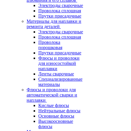
алюминия и его сплавов
Электроды сварочные
Проволока сплошная
Прутки присадочные
Материалы для наплавки и
ремонта деталей
Электроды сварочные
Проволока сплошная
Проволока
порошковая
Прутки присадочные
Флюсы и проволоки
для износостойкой
наплавки
Ленты сварочные
Специализированные
материалы
Флюсы и проволоки для
автоматической сварки и
наплавки
Кислые флюсы
Нейтральные флюсы
Основные флюсы
Высокоосновные
флюсы