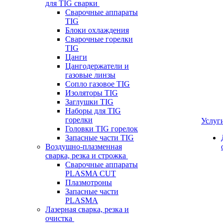
для TIG сварки
Сварочные аппараты
TIG
Блоки охлаждения
Сварочные горелки
TIG
Цанги
Цангодержатели и
газовые линзы
Сопло газовое TIG
Изоляторы TIG
Заглушки TIG
Наборы для TIG
горелки
Услуг
Головки TIG горелок
Запасные части TIG
Воздушно-плазменная
сварка, резка и строжка
Сварочные аппараты
PLASMA CUT
Плазмотроны
Запасные части
PLASMA
Лазерная сварка, резка и
очистка