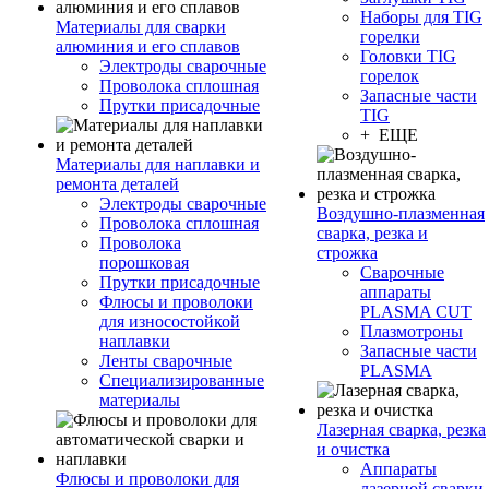
Наборы для TIG
Материалы для сварки
горелки
алюминия и его сплавов
Головки TIG
Электроды сварочные
горелок
Проволока сплошная
Запасные части
Прутки присадочные
TIG
+ ЕЩЕ
Материалы для наплавки и
ремонта деталей
Электроды сварочные
Воздушно-плазменная
Проволока сплошная
сварка, резка и
Проволока
строжка
порошковая
Сварочные
Прутки присадочные
аппараты
Флюсы и проволоки
PLASMA CUT
для износостойкой
Плазмотроны
наплавки
Запасные части
Ленты сварочные
PLASMA
Специализированные
материалы
Лазерная сварка, резка
и очистка
Аппараты
Флюсы и проволоки для
лазерной сварки