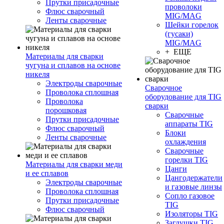
Прутки присадочные
проволоки
Флюс сварочный
MIG/MAG
Ленты сварочные
Шейки горелок
(гусаки)
MIG/MAG
+ ЕЩЕ
Материалы для сварки
чугуна и сплавов на основе
никеля
Электроды сварочные
Сварочное
Проволока сплошная
оборудование для TIG
Проволока
сварки
порошковая
Сварочные
Прутки присадочные
аппараты TIG
Флюс сварочный
Блоки
Ленты сварочные
охлаждения
Сварочные
горелки TIG
Материалы для сварки меди
Цанги
и ее сплавов
Цангодержатели
Электроды сварочные
и газовые линзы
Проволока сплошная
Сопло газовое
Прутки присадочные
TIG
Флюс сварочный
Изоляторы TIG
Заглушки TIG