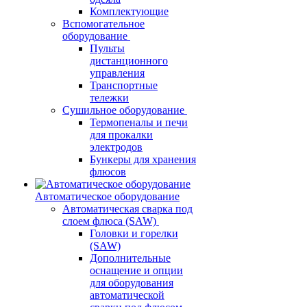
Комплектующие
Вспомогательное
оборудование
Пульты
дистанционного
управления
Транспортные
тележки
Сушильное оборудование
Термопеналы и печи
для прокалки
электродов
Бункеры для хранения
флюсов
Автоматическое оборудование
Автоматическая сварка под
слоем флюса (SAW)
Головки и горелки
(SAW)
Дополнительные
оснащение и опции
для оборудования
автоматической