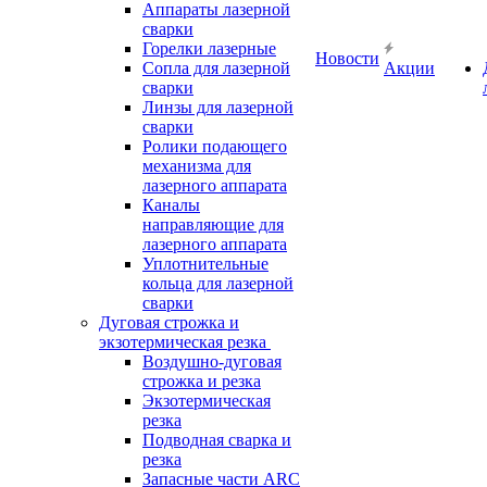
Аппараты лазерной
сварки
Горелки лазерные
Новости
Сопла для лазерной
Акции
сварки
Линзы для лазерной
сварки
Ролики подающего
механизма для
лазерного аппарата
Каналы
направляющие для
лазерного аппарата
Уплотнительные
кольца для лазерной
сварки
Дуговая строжка и
экзотермическая резка
Воздушно-дуговая
строжка и резка
Экзотермическая
резка
Подводная сварка и
резка
Запасные части ARC