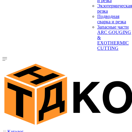
и резка
Экзотермическая
резка
Подводная
сварка и резка
Запасные части
ARC GOUGING
&
EXOTHERMIC
CUTTING
Каталог