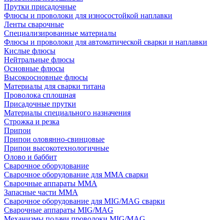
Прутки присадочные
Флюсы и проволоки для износостойкой наплавки
Ленты сварочные
Специализированные материалы
Флюсы и проволоки для автоматической сварки и наплавки
Кислые флюсы
Нейтральные флюсы
Основные флюсы
Высокоосновные флюсы
Материалы для сварки титана
Проволока сплошная
Присадочные прутки
Материалы специального назначения
Строжка и резка
Припои
Припои оловянно-свинцовые
Припои высокотехнологичные
Олово и баббит
Сварочное оборудование
Сварочное оборудование для MMA сварки
Сварочные аппараты MMA
Запасные части MMA
Сварочное оборудование для MIG/MAG сварки
Сварочные аппараты MIG/MAG
Механизмы подачи проволоки MIG/MAG