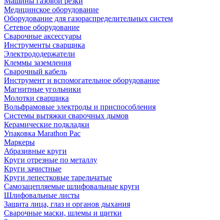
Машины газовой резки
Медицинское оборудование
Оборудование для газораспределительных систем
Сетевое оборудование
Сварочные аксессуары
Инструменты сварщика
Электрододержатели
Клеммы заземления
Сварочный кабель
Инструмент и вспомогательное оборудование
Магнитные угольники
Молотки сварщика
Вольфрамовые электроды и приспособления
Системы вытяжки сварочных дымов
Керамические подкладки
Упаковка Marathon Pac
Маркеры
Абразивные круги
Круги отрезные по металлу
Круги зачистные
Круги лепестковые тарельчатые
Самозацепляемые шлифовальные круги
Шлифовальные листы
Защита лица, глаз и органов дыхания
Сварочные маски, шлемы и щитки