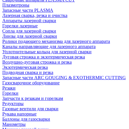
Плазмотроны
Запасные части PLASMA
Лазерная сварка, резка и очистка
Аппараты лазерной сварки
Горелки лазерные
Сопла для лазерной сварки
Линзы для лазерной сварки
Ролики подающего механизма для лазерного аппарата
Каналы направляющие для лазерного аппарата
Уплотнительные кольца для лазерной сварки
Дуговая строжка и экзотермическая резка
Воздушно-дуговая строжка и резка
Экзотермическая резка
Подводная сварка и резка
Запасные части ARC GOUGING & EXOTHERMIC CUTTING
Газосварочное оборудование
Резаки
Горелки
Запчасти к резакам и горелкам
Редукторы
Газовые вентили для сварки
Рукава напорные
Баллоны для газосварки
Манометры