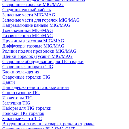
Сварочные горелки MIG/MAG
Соединительный кабель
Запасные части MIG/MAG
Запасные части для горелок MIG/MAG
Направляющие каналы MIG/MAG
Токосъемники MIG/MAG
Газовые сопла MIG/MAG
Пружины для сопла MIG/MAG
Диффузоры газовые MIG/MAG
Ролики подачи проволоки MIG/MAG
Шейки горелок (гусаки) MIG/MAG
Сварочное оборудование для TIG сварки
Сварочные аппараты TIG
Блоки охлаждения
Сварочные горелки TIG
Цанги
Цангодержатели и газовые линзы
Сопло газовое TIG
Изоляторы TIG
Заглушки TIG
Наборы для TIG горелки
Головки TIG горелок
Запасные части TIG
Воздушно-плазменная сварка, резка и строжка
Сварочные аппараты PLASMA CUT