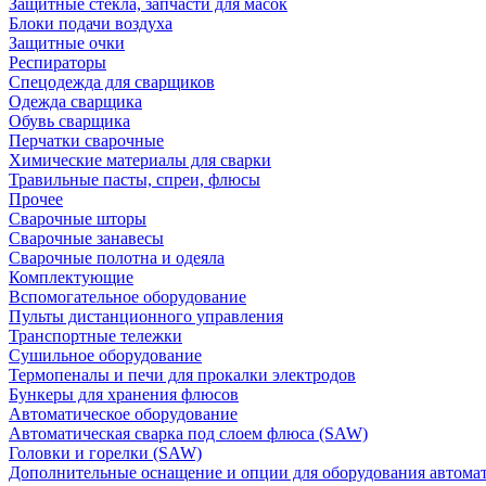
Защитные стекла, запчасти для масок
Блоки подачи воздуха
Защитные очки
Респираторы
Спецодежда для сварщиков
Одежда сварщика
Обувь сварщика
Перчатки сварочные
Химические материалы для сварки
Травильные пасты, спреи, флюсы
Прочее
Сварочные шторы
Сварочные занавесы
Сварочные полотна и одеяла
Комплектующие
Вспомогательное оборудование
Пульты дистанционного управления
Транспортные тележки
Сушильное оборудование
Термопеналы и печи для прокалки электродов
Бункеры для хранения флюсов
Автоматическое оборудование
Автоматическая сварка под слоем флюса (SAW)
Головки и горелки (SAW)
Дополнительные оснащение и опции для оборудования автома