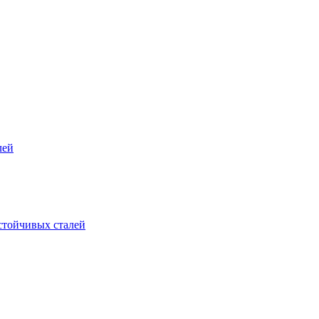
лей
стойчивых сталей