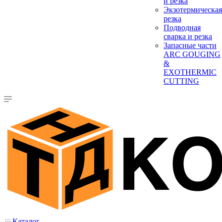
и резка
Экзотермическая
резка
Подводная
сварка и резка
Запасные части
ARC GOUGING
&
EXOTHERMIC
CUTTING
Каталог