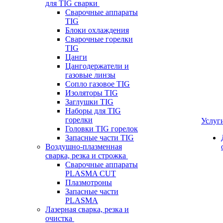
для TIG сварки
Сварочные аппараты
TIG
Блоки охлаждения
Сварочные горелки
TIG
Цанги
Цангодержатели и
газовые линзы
Сопло газовое TIG
Изоляторы TIG
Заглушки TIG
Наборы для TIG
горелки
Услуг
Головки TIG горелок
Запасные части TIG
Воздушно-плазменная
сварка, резка и строжка
Сварочные аппараты
PLASMA CUT
Плазмотроны
Запасные части
PLASMA
Лазерная сварка, резка и
очистка