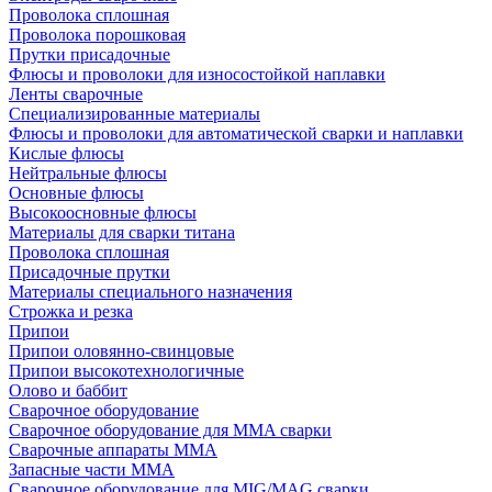
Проволока сплошная
Проволока порошковая
Прутки присадочные
Флюсы и проволоки для износостойкой наплавки
Ленты сварочные
Специализированные материалы
Флюсы и проволоки для автоматической сварки и наплавки
Кислые флюсы
Нейтральные флюсы
Основные флюсы
Высокоосновные флюсы
Материалы для сварки титана
Проволока сплошная
Присадочные прутки
Материалы специального назначения
Строжка и резка
Припои
Припои оловянно-свинцовые
Припои высокотехнологичные
Олово и баббит
Сварочное оборудование
Сварочное оборудование для MMA сварки
Сварочные аппараты MMA
Запасные части MMA
Сварочное оборудование для MIG/MAG сварки