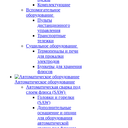
Комплектующие
Вспомогательное
оборудование
Пульты
дистанционного
управления
Транспортные
тележки
Сушильное оборудование
Термопеналы и печи
для прокалки
электродов
Бункеры для хранения
флюсов
Автоматическое оборудование
Автоматическая сварка под
слоем флюса (SAW)
Головки и горелки
(SAW)
Дополнительные
оснащение и опции
для оборудования
автоматической