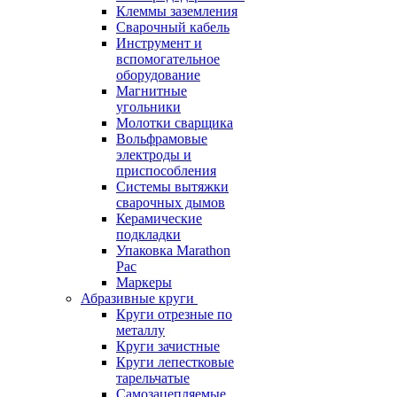
Клеммы заземления
Сварочный кабель
Инструмент и
вспомогательное
оборудование
Магнитные
угольники
Молотки сварщика
Вольфрамовые
электроды и
приспособления
Системы вытяжки
сварочных дымов
Керамические
подкладки
Упаковка Marathon
Pac
Маркеры
Абразивные круги
Круги отрезные по
металлу
Круги зачистные
Круги лепестковые
тарельчатые
Самозацепляемые