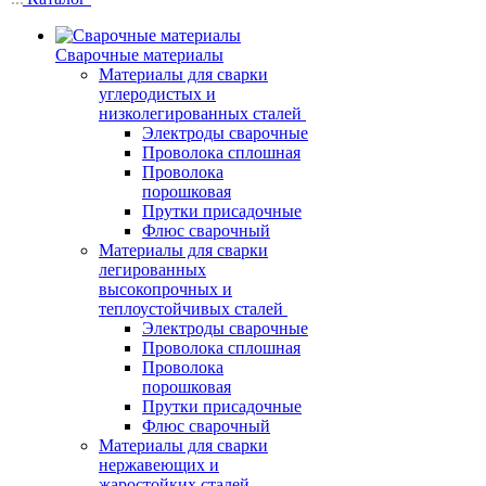
Сварочные материалы
Материалы для сварки
углеродистых и
низколегированных сталей
Электроды сварочные
Проволока сплошная
Проволока
порошковая
Прутки присадочные
Флюс сварочный
Материалы для сварки
легированных
высокопрочных и
теплоустойчивых сталей
Электроды сварочные
Проволока сплошная
Проволока
порошковая
Прутки присадочные
Флюс сварочный
Материалы для сварки
нержавеющих и
жаростойких сталей