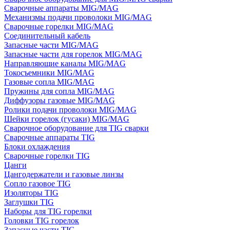
Сварочные аппараты MIG/MAG
Механизмы подачи проволоки MIG/MAG
Сварочные горелки MIG/MAG
Соединительный кабель
Запасные части MIG/MAG
Запасные части для горелок MIG/MAG
Направляющие каналы MIG/MAG
Токосъемники MIG/MAG
Газовые сопла MIG/MAG
Пружины для сопла MIG/MAG
Диффузоры газовые MIG/MAG
Ролики подачи проволоки MIG/MAG
Шейки горелок (гусаки) MIG/MAG
Сварочное оборудование для TIG сварки
Сварочные аппараты TIG
Блоки охлаждения
Сварочные горелки TIG
Цанги
Цангодержатели и газовые линзы
Сопло газовое TIG
Изоляторы TIG
Заглушки TIG
Наборы для TIG горелки
Головки TIG горелок
Запасные части TIG