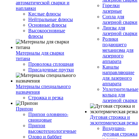
автоматической сварки и
Горелки
наплавки
лазерные
Кислые флюсы
Сопла для
Нейтральные флюсы
лазерной сварки
Основные флюсы
Линзы для
Высокоосновные
лазерной сварки
флюсы
Ролики
подающего
механизма для
Материалы для сварки
лазерного
титана
аппарата
Проволока сплошная
Каналы
Присадочные прутки
направляющие
для лазерного
аппарата
Материалы специального
Уплотнительные
назначения
кольца для
Строжка и резка
лазерной сварки
Припои
Припои оловянно-
Дуговая строжка и
свинцовые
экзотермическая резка
Припои
Воздушно-
высокотехнологичные
дуговая строжка
Олово и баббит