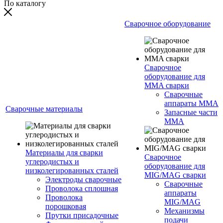
По каталогу
Сварочное оборудование
Сварочное
оборудование для
MMA сварки
Сварочные
аппараты MMA
Сварочные материалы
Запасные части
MMA
Материалы для сварки
Сварочное
углеродистых и
оборудование для
низколегированных сталей
MIG/MAG сварки
Электроды сварочные
Сварочные
Проволока сплошная
аппараты
Проволока
MIG/MAG
порошковая
Механизмы
Прутки присадочные
подачи