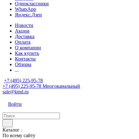
Одноклассники
WhatsApp
Яндекс.Дзен
Новости
Акции
Доставка
Оплата
О компании
Как купить
Контакты
Обзоры
...
+7 (495) 225-95-78
+7 (495) 225-95-78
Многоканальный
sale@ktnd.ru
Войти
Каталог
По всему сайту