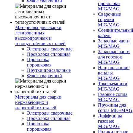
Флюс сварочный
проволоки
MIG/MAG
Сварочные
горелки
MIG/MAG
Материалы для сварки
Соединительны
легированных
кабель
высокопрочных и
Запасные части
теплоустойчивых сталей
MIG/MAG
Электроды сварочные
Запасные части
Проволока сплошная
для горелок
Проволока
MIG/MAG
порошковая
Направляющие
Прутки присадочные
каналы
Флюс сварочный
MIG/MAG
Токосъемники
MIG/MAG
Газовые сопла
Материалы для сварки
MIG/MAG
нержавеющих и
Пружины для
жаростойких сталей
сопла MIG/MAG
Электроды сварочные
Диффузоры
Проволока сплошная
газовые
Проволока
MIG/MAG
порошковая
Ролики подачи