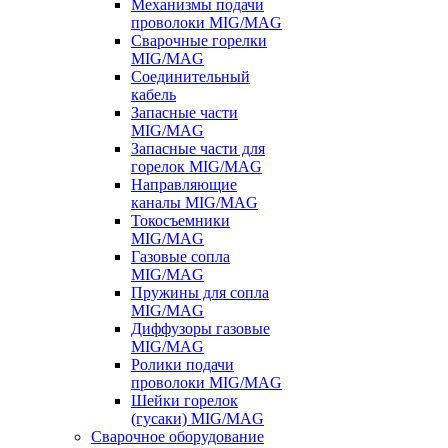
Механизмы подачи
проволоки MIG/MAG
Сварочные горелки
MIG/MAG
Соединительный
кабель
Запасные части
MIG/MAG
Запасные части для
горелок MIG/MAG
Направляющие
каналы MIG/MAG
Токосъемники
MIG/MAG
Газовые сопла
MIG/MAG
Пружины для сопла
MIG/MAG
Диффузоры газовые
MIG/MAG
Ролики подачи
проволоки MIG/MAG
Шейки горелок
(гусаки) MIG/MAG
Сварочное оборудование