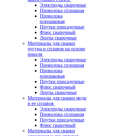
Электроды сварочные
Проволока сплошная
Проволока
порошковая
Прутки присадочные
Флюс сварочный
Ленты сварочные
Материалы для сварки
чугуна и сплавов на основе
никеля
Электроды сварочные
Проволока сплошная
Проволока
порошковая
Прутки присадочные
Флюс сварочный
Ленты сварочные
Материалы для сварки меди
и ее сплавов
Электроды сварочные
Проволока сплошная
Прутки присадочные
Флюс сварочный
Материалы для сварки