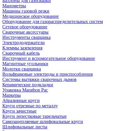
Баллоны для газосварки
Манометры
Машины газовой резки
Медицинское оборудование
Оборудование для газораспределительных систем
Сетевое оборудование
Сварочные аксессуары
Инструменты сварщика
Электрододержатели
Клеммы заземления
Сварочный кабель
Инструмент и вспомогательное оборудование
Магнитные угольники
Молотки сварщика
Вольфрамовые электроды и приспособления
Системы вытяжки сварочных дымов
Керамические подкладки
Упаковка Marathon Pac
Маркеры
Абразивные круги
Круги отрезные по металлу
Круги зачистные
Круги лепестковые тарельчатые
Самозацепляемые шлифовальные круги
Шлифовальные листы