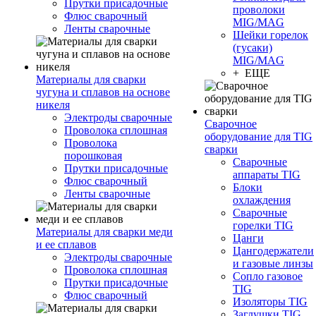
Прутки присадочные
проволоки
Флюс сварочный
MIG/MAG
Ленты сварочные
Шейки горелок
(гусаки)
MIG/MAG
+ ЕЩЕ
Материалы для сварки
чугуна и сплавов на основе
никеля
Электроды сварочные
Сварочное
Проволока сплошная
оборудование для TIG
Проволока
сварки
порошковая
Сварочные
Прутки присадочные
аппараты TIG
Флюс сварочный
Блоки
Ленты сварочные
охлаждения
Сварочные
горелки TIG
Материалы для сварки меди
Цанги
и ее сплавов
Цангодержатели
Электроды сварочные
и газовые линзы
Проволока сплошная
Сопло газовое
Прутки присадочные
TIG
Флюс сварочный
Изоляторы TIG
Заглушки TIG