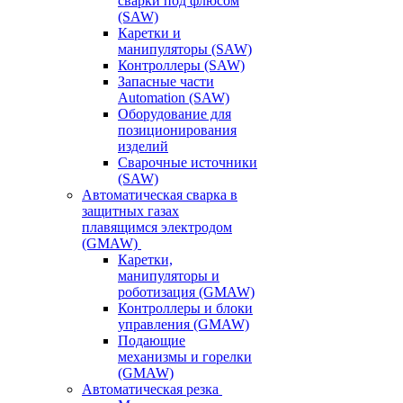
сварки под флюсом
(SAW)
Каретки и
манипуляторы (SAW)
Контроллеры (SAW)
Запасные части
Automation (SAW)
Оборудование для
позиционирования
изделий
Сварочные источники
(SAW)
Автоматическая сварка в
защитных газах
плавящимся электродом
(GMAW)
Каретки,
манипуляторы и
роботизация (GMAW)
Контроллеры и блоки
управления (GMAW)
Подающие
механизмы и горелки
(GMAW)
Автоматическая резка