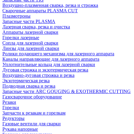
Воздушно-плазменная сварка, резка и строжка
Сварочные аппараты PLASMA CUT
Плазмотроны
Запасные части PLASMA
Лазерная сварка, резка и очистка
Аппараты лазерной сварки
Горелки лазерные
Сопла для лазерной сварки
Линзы для лазерной сварки
Ролики подающего механизма для лазерного аппарата
Каналы направляющие для лазерного аппарата
Уплотнительные кольца для лазерной сварки
Дуговая строжка и экзотермическая резка
Воздушно-дуговая строжка и резка
Экзотермическая резка
Подводная сварка и резка
Запасные части ARC GOUGING & EXOTHERMIC CUTTING
Газосварочное оборудование
Резаки
Горелки
Запчасти к резакам и горелкам
Редукторы
Газовые вентили для сварки
Рукава напорные