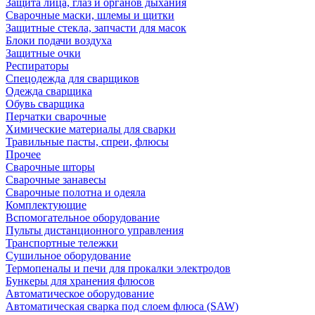
Защита лица, глаз и органов дыхания
Сварочные маски, шлемы и щитки
Защитные стекла, запчасти для масок
Блоки подачи воздуха
Защитные очки
Респираторы
Спецодежда для сварщиков
Одежда сварщика
Обувь сварщика
Перчатки сварочные
Химические материалы для сварки
Травильные пасты, спреи, флюсы
Прочее
Сварочные шторы
Сварочные занавесы
Сварочные полотна и одеяла
Комплектующие
Вспомогательное оборудование
Пульты дистанционного управления
Транспортные тележки
Сушильное оборудование
Термопеналы и печи для прокалки электродов
Бункеры для хранения флюсов
Автоматическое оборудование
Автоматическая сварка под слоем флюса (SAW)