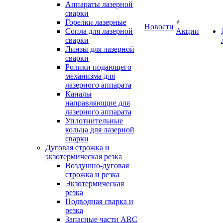
Аппараты лазерной
сварки
Горелки лазерные
Новости
Сопла для лазерной
Акции
сварки
Линзы для лазерной
сварки
Ролики подающего
механизма для
лазерного аппарата
Каналы
направляющие для
лазерного аппарата
Уплотнительные
кольца для лазерной
сварки
Дуговая строжка и
экзотермическая резка
Воздушно-дуговая
строжка и резка
Экзотермическая
резка
Подводная сварка и
резка
Запасные части ARC