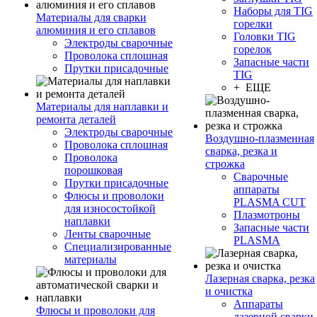
Наборы для TIG
Материалы для сварки
горелки
алюминия и его сплавов
Головки TIG
Электроды сварочные
горелок
Проволока сплошная
Запасные части
Прутки присадочные
TIG
+ ЕЩЕ
Материалы для наплавки и
ремонта деталей
Электроды сварочные
Воздушно-плазменная
Проволока сплошная
сварка, резка и
Проволока
строжка
порошковая
Сварочные
Прутки присадочные
аппараты
Флюсы и проволоки
PLASMA CUT
для износостойкой
Плазмотроны
наплавки
Запасные части
Ленты сварочные
PLASMA
Специализированные
материалы
Лазерная сварка, резка
и очистка
Аппараты
Флюсы и проволоки для
лазерной сварки