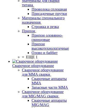
Материалы для сварки
титана
Проволока сплошная
Присадочные прутки
Материалы специального
назначения
Строжка и резка
Припои
Припои оловянно-
свинцовые
Припои
высокотехнологичные
Олово и баббит
+ ЕЩЕ 1
Сварочное оборудование
Сварочное оборудование
для MMA сварки
Сварочные аппараты
MMA
Запасные части MMA
Сварочное оборудование
для MIG/MAG сварки
Сварочные аппараты
MIG/MAG