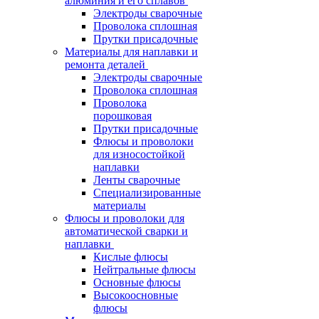
алюминия и его сплавов
Электроды сварочные
Проволока сплошная
Прутки присадочные
Материалы для наплавки и
ремонта деталей
Электроды сварочные
Проволока сплошная
Проволока
порошковая
Прутки присадочные
Флюсы и проволоки
для износостойкой
наплавки
Ленты сварочные
Специализированные
материалы
Флюсы и проволоки для
автоматической сварки и
наплавки
Кислые флюсы
Нейтральные флюсы
Основные флюсы
Высокоосновные
флюсы