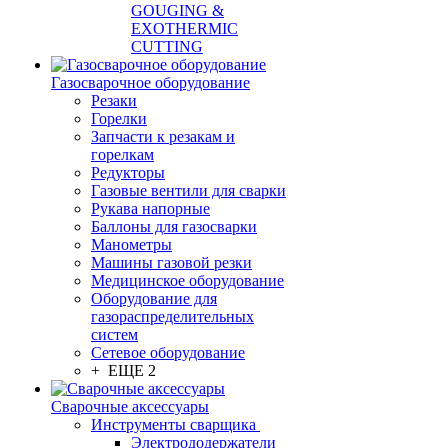
GOUGING &
EXOTHERMIC
CUTTING
Газосварочное оборудование
Резаки
Горелки
Запчасти к резакам и
горелкам
Редукторы
Газовые вентили для сварки
Рукава напорные
Баллоны для газосварки
Манометры
Машины газовой резки
Медицинское оборудование
Оборудование для
газораспределительных
систем
Сетевое оборудование
+ ЕЩЕ 2
Сварочные аксессуары
Инструменты сварщика
Электрододержатели