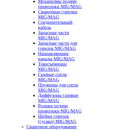
Механизмы подачи
проволоки MIG/MAG
Сварочные горелки
MIG/MAG
Соединительный
кабель
Запасные части
MIG/MAG
Запасные части для
горелок MIG/MAG
Направляющие
каналы MIG/MAG
Токосъемники
MIG/MAG
Газовые сопла
MIG/MAG
Пружины для сопла
MIG/MAG
Диффузоры газовые
MIG/MAG
Ролики подачи
проволоки MIG/MAG
Шейки горелок
(гусаки) MIG/MAG
Сварочное оборудование