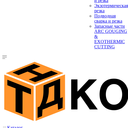
и резка
Экзотермическая
резка
Подводная
сварка и резка
Запасные части
ARC GOUGING
&
EXOTHERMIC
CUTTING
Каталог