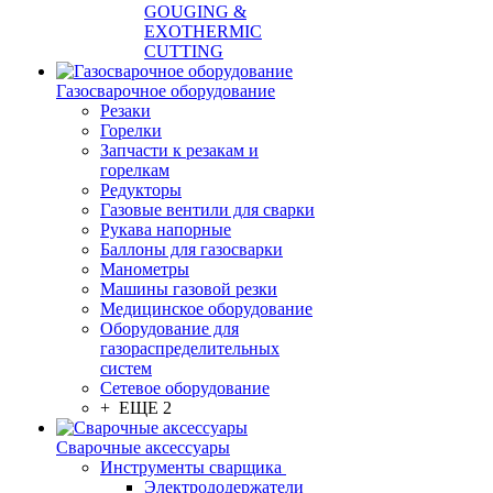
GOUGING &
EXOTHERMIC
CUTTING
Газосварочное оборудование
Резаки
Горелки
Запчасти к резакам и
горелкам
Редукторы
Газовые вентили для сварки
Рукава напорные
Баллоны для газосварки
Манометры
Машины газовой резки
Медицинское оборудование
Оборудование для
газораспределительных
систем
Сетевое оборудование
+ ЕЩЕ 2
Сварочные аксессуары
Инструменты сварщика
Электрододержатели