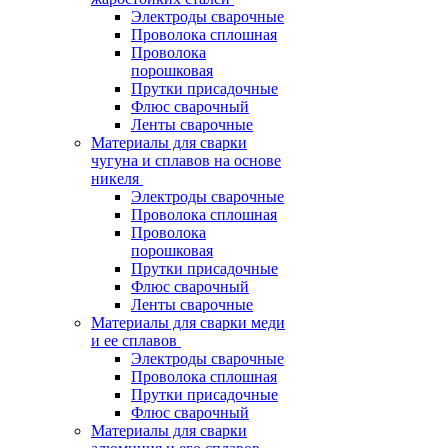
Электроды сварочные
Проволока сплошная
Проволока
порошковая
Прутки присадочные
Флюс сварочный
Ленты сварочные
Материалы для сварки
чугуна и сплавов на основе
никеля
Электроды сварочные
Проволока сплошная
Проволока
порошковая
Прутки присадочные
Флюс сварочный
Ленты сварочные
Материалы для сварки меди
и ее сплавов
Электроды сварочные
Проволока сплошная
Прутки присадочные
Флюс сварочный
Материалы для сварки