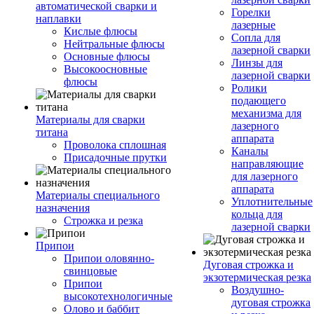
автоматической сварки и
Горелки
наплавки
лазерные
Кислые флюсы
Сопла для
Нейтральные флюсы
лазерной сварки
Основные флюсы
Линзы для
Высокоосновные
лазерной сварки
флюсы
Ролики
подающего
механизма для
Материалы для сварки
лазерного
титана
аппарата
Проволока сплошная
Каналы
Присадочные прутки
направляющие
для лазерного
аппарата
Материалы специального
Уплотнительные
назначения
кольца для
Строжка и резка
лазерной сварки
Припои
Припои оловянно-
Дуговая строжка и
свинцовые
экзотермическая резка
Припои
Воздушно-
высокотехнологичные
дуговая строжка
Олово и баббит