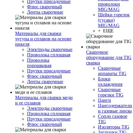
Прутки присадочные
проволоки
Флюс сварочный
MIG/MAG
Ленты сварочные
Шейки горелок
(гусаки)
MIG/MAG
+ ЕЩЕ
Материалы для сварки
чугуна и сплавов на основе
никеля
Электроды сварочные
Сварочное
Проволока сплошная
оборудование для TIG
Проволока
сварки
порошковая
Сварочные
Прутки присадочные
аппараты TIG
Флюс сварочный
Блоки
Ленты сварочные
охлаждения
Сварочные
горелки TIG
Материалы для сварки меди
Цанги
и ее сплавов
Цангодержатели
Электроды сварочные
и газовые линзы
Проволока сплошная
Сопло газовое
Прутки присадочные
TIG
Флюс сварочный
Изоляторы TIG
Заглушки TIG