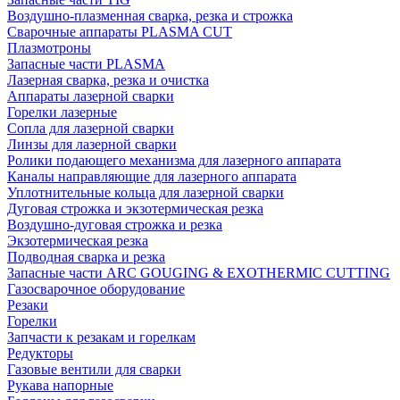
Воздушно-плазменная сварка, резка и строжка
Сварочные аппараты PLASMA CUT
Плазмотроны
Запасные части PLASMA
Лазерная сварка, резка и очистка
Аппараты лазерной сварки
Горелки лазерные
Сопла для лазерной сварки
Линзы для лазерной сварки
Ролики подающего механизма для лазерного аппарата
Каналы направляющие для лазерного аппарата
Уплотнительные кольца для лазерной сварки
Дуговая строжка и экзотермическая резка
Воздушно-дуговая строжка и резка
Экзотермическая резка
Подводная сварка и резка
Запасные части ARC GOUGING & EXOTHERMIC CUTTING
Газосварочное оборудование
Резаки
Горелки
Запчасти к резакам и горелкам
Редукторы
Газовые вентили для сварки
Рукава напорные