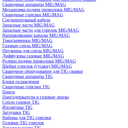
Сварочные аппараты MIG/MAG
Механизмы подачи проволоки MIG/MAG
Сварочные горелки MIG/MAG
Соединительный кабель
Запасные части MIG/MAG
Запасные части для горелок MIG/MAG
Направляющие каналы MIG/MAG
Токосъемники MIG/MAG
Газовые сопла MIG/MAG
Пружины для сопла MIG/MAG
Диффузоры газовые MIG/MAG
Ролики подачи проволоки MIG/MAG
Шейки горелок (гусаки) MIG/MAG
Сварочное оборудование для TIG сварки
Сварочные аппараты TIG
Блоки охлаждения
Сварочные горелки TIG
Цанги
Цангодержатели и газовые линзы
Сопло газовое TIG
Изоляторы TIG
Заглушки TIG
Наборы для TIG горелки
Головки TIG горелок
Запасные части TIG