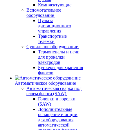
Комплектующие
Вспомогательное
оборудование
Пульты
дистанционного
управления
Транспортные
тележки
Сушильное оборудование
Термопеналы и печи
для прокалки
электродов
Бункеры для хранения
флюсов
Автоматическое оборудование
Автоматическая сварка под
слоем флюса (SAW)
Головки и горелки
(SAW)
Дополнительные
оснащение и опции
для оборудования
автоматической