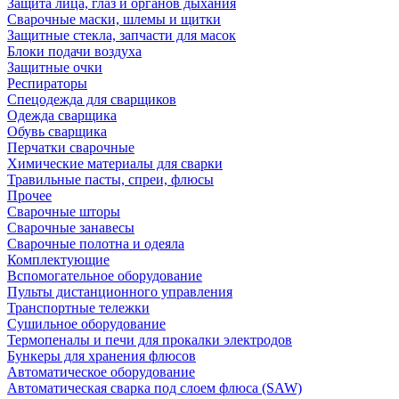
Защита лица, глаз и органов дыхания
Сварочные маски, шлемы и щитки
Защитные стекла, запчасти для масок
Блоки подачи воздуха
Защитные очки
Респираторы
Спецодежда для сварщиков
Одежда сварщика
Обувь сварщика
Перчатки сварочные
Химические материалы для сварки
Травильные пасты, спреи, флюсы
Прочее
Сварочные шторы
Сварочные занавесы
Сварочные полотна и одеяла
Комплектующие
Вспомогательное оборудование
Пульты дистанционного управления
Транспортные тележки
Сушильное оборудование
Термопеналы и печи для прокалки электродов
Бункеры для хранения флюсов
Автоматическое оборудование
Автоматическая сварка под слоем флюса (SAW)