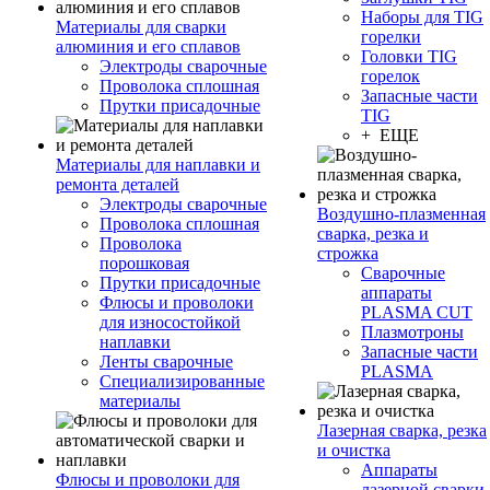
Наборы для TIG
Материалы для сварки
горелки
алюминия и его сплавов
Головки TIG
Электроды сварочные
горелок
Проволока сплошная
Запасные части
Прутки присадочные
TIG
+ ЕЩЕ
Материалы для наплавки и
ремонта деталей
Электроды сварочные
Воздушно-плазменная
Проволока сплошная
сварка, резка и
Проволока
строжка
порошковая
Сварочные
Прутки присадочные
аппараты
Флюсы и проволоки
PLASMA CUT
для износостойкой
Плазмотроны
наплавки
Запасные части
Ленты сварочные
PLASMA
Специализированные
материалы
Лазерная сварка, резка
и очистка
Аппараты
Флюсы и проволоки для
лазерной сварки