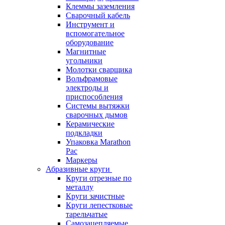
Клеммы заземления
Сварочный кабель
Инструмент и
вспомогательное
оборудование
Магнитные
угольники
Молотки сварщика
Вольфрамовые
электроды и
приспособления
Системы вытяжки
сварочных дымов
Керамические
подкладки
Упаковка Marathon
Pac
Маркеры
Абразивные круги
Круги отрезные по
металлу
Круги зачистные
Круги лепестковые
тарельчатые
Самозацепляемые