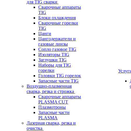
для TIG сварки
Сварочные аппараты
TIG
Блоки охлаждения
Сварочные горелки
TIG
Цанги
Цангодержатели и
газовые линзы
Сопло газовое TIG
Изоляторы TIG
Заглушки TIG
Наборы для TIG
горелки
Услуг
Головки TIG горелок
Запасные части TIG
Воздушно-плазменная
сварка, резка и строжка
Сварочные аппараты
PLASMA CUT
Плазмотроны
Запасные части
PLASMA
Лазерная сварка, резка и
очистка