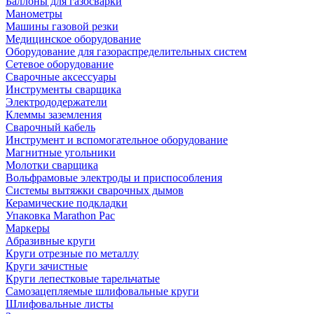
Баллоны для газосварки
Манометры
Машины газовой резки
Медицинское оборудование
Оборудование для газораспределительных систем
Сетевое оборудование
Сварочные аксессуары
Инструменты сварщика
Электрододержатели
Клеммы заземления
Сварочный кабель
Инструмент и вспомогательное оборудование
Магнитные угольники
Молотки сварщика
Вольфрамовые электроды и приспособления
Системы вытяжки сварочных дымов
Керамические подкладки
Упаковка Marathon Pac
Маркеры
Абразивные круги
Круги отрезные по металлу
Круги зачистные
Круги лепестковые тарельчатые
Самозацепляемые шлифовальные круги
Шлифовальные листы