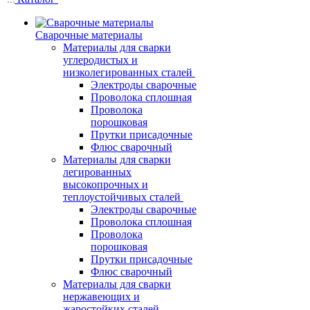
Сварочные материалы
Материалы для сварки
углеродистых и
низколегированных сталей
Электроды сварочные
Проволока сплошная
Проволока
порошковая
Прутки присадочные
Флюс сварочный
Материалы для сварки
легированных
высокопрочных и
теплоустойчивых сталей
Электроды сварочные
Проволока сплошная
Проволока
порошковая
Прутки присадочные
Флюс сварочный
Материалы для сварки
нержавеющих и
жаростойких сталей