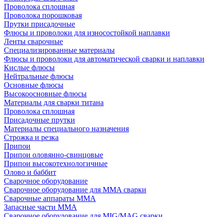
Проволока сплошная
Проволока порошковая
Прутки присадочные
Флюсы и проволоки для износостойкой наплавки
Ленты сварочные
Специализированные материалы
Флюсы и проволоки для автоматической сварки и наплавки
Кислые флюсы
Нейтральные флюсы
Основные флюсы
Высокоосновные флюсы
Материалы для сварки титана
Проволока сплошная
Присадочные прутки
Материалы специального назначения
Строжка и резка
Припои
Припои оловянно-свинцовые
Припои высокотехнологичные
Олово и баббит
Сварочное оборудование
Сварочное оборудование для MMA сварки
Сварочные аппараты MMA
Запасные части MMA
Сварочное оборудование для MIG/MAG сварки