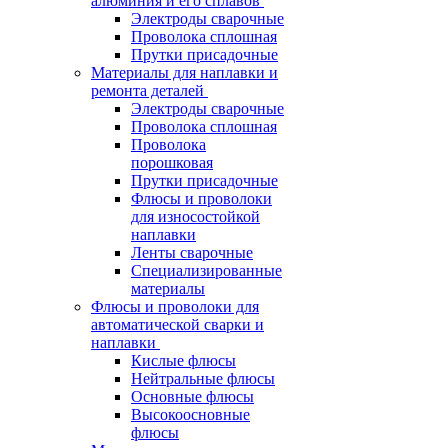
алюминия и его сплавов
Электроды сварочные
Проволока сплошная
Прутки присадочные
Материалы для наплавки и
ремонта деталей
Электроды сварочные
Проволока сплошная
Проволока
порошковая
Прутки присадочные
Флюсы и проволоки
для износостойкой
наплавки
Ленты сварочные
Специализированные
материалы
Флюсы и проволоки для
автоматической сварки и
наплавки
Кислые флюсы
Нейтральные флюсы
Основные флюсы
Высокоосновные
флюсы