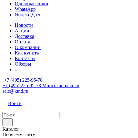
Одноклассники
WhatsApp
Яндекс.Дзен
Новости
Акции
Доставка
Оплата
О компании
Как купить
Контакты
Обзоры
...
+7 (495) 225-95-78
+7 (495) 225-95-78
Многоканальный
sale@ktnd.ru
Войти
Каталог
По всему сайту