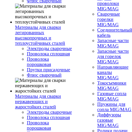
Флюс сварочный
проволоки
MIG/MAG
Сварочные
горелки
MIG/MAG
Материалы для сварки
Соединительны
легированных
кабель
высокопрочных и
Запасные части
теплоустойчивых сталей
MIG/MAG
Электроды сварочные
Запасные части
Проволока сплошная
для горелок
Проволока
MIG/MAG
порошковая
Направляющие
Прутки присадочные
каналы
Флюс сварочный
MIG/MAG
Токосъемники
MIG/MAG
Газовые сопла
Материалы для сварки
MIG/MAG
нержавеющих и
Пружины для
жаростойких сталей
сопла MIG/MAG
Электроды сварочные
Диффузоры
Проволока сплошная
газовые
Проволока
MIG/MAG
порошковая
Ролики подачи