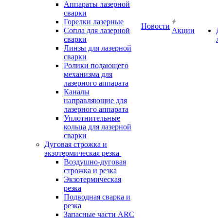
Аппараты лазерной
сварки
Горелки лазерные
Новости
Сопла для лазерной
Акции
сварки
Линзы для лазерной
сварки
Ролики подающего
механизма для
лазерного аппарата
Каналы
направляющие для
лазерного аппарата
Уплотнительные
кольца для лазерной
сварки
Дуговая строжка и
экзотермическая резка
Воздушно-дуговая
строжка и резка
Экзотермическая
резка
Подводная сварка и
резка
Запасные части ARC