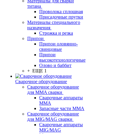
Материалы для сварки
титана
Проволока сплошная
Присадочные прутки
Материалы специального
назначения
Строжка и резка
Припои
Припои оловянно-
свинцовые
Припои
высокотехнологичные
Олово и баббит
+ ЕЩЕ 1
Сварочное оборудование
Сварочное оборудование
для MMA сварки
Сварочные аппараты
MMA
Запасные части MMA
Сварочное оборудование
для MIG/MAG сварки
Сварочные аппараты
MIG/MAG