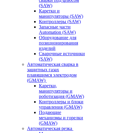
сварки под флюсом
(SAW)
Каретки и
манипуляторы (SAW)
Контроллеры (SAW)
Запасные части
Automation (SAW)
Оборудование для
позиционирования
изделий
Сварочные источники
(SAW)
Автоматическая сварка в
защитных газах
плавящимся электродом
(GMAW)
Каретки,
манипуляторы и
роботизация (GMAW)
Контроллеры и блоки
управления (GMAW)
Подающие
механизмы и горелки
(GMAW)
Автоматическая резка