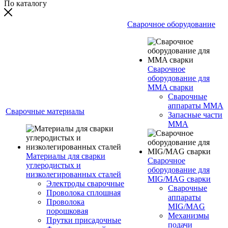
По каталогу
Сварочное оборудование
Сварочное
оборудование для
MMA сварки
Сварочные
аппараты MMA
Сварочные материалы
Запасные части
MMA
Материалы для сварки
Сварочное
углеродистых и
оборудование для
низколегированных сталей
MIG/MAG сварки
Электроды сварочные
Сварочные
Проволока сплошная
аппараты
Проволока
MIG/MAG
порошковая
Механизмы
Прутки присадочные
подачи