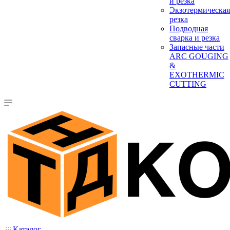
и резка
Экзотермическая
резка
Подводная
сварка и резка
Запасные части
ARC GOUGING
&
EXOTHERMIC
CUTTING
Каталог