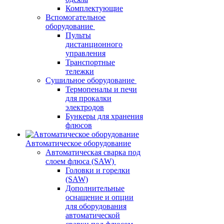
Комплектующие
Вспомогательное
оборудование
Пульты
дистанционного
управления
Транспортные
тележки
Сушильное оборудование
Термопеналы и печи
для прокалки
электродов
Бункеры для хранения
флюсов
Автоматическое оборудование
Автоматическая сварка под
слоем флюса (SAW)
Головки и горелки
(SAW)
Дополнительные
оснащение и опции
для оборудования
автоматической