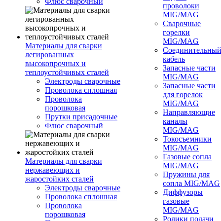
Флюс сварочный
проволоки
MIG/MAG
Сварочные
горелки
MIG/MAG
Материалы для сварки
Соединительны
легированных
кабель
высокопрочных и
Запасные части
теплоустойчивых сталей
MIG/MAG
Электроды сварочные
Запасные части
Проволока сплошная
для горелок
Проволока
MIG/MAG
порошковая
Направляющие
Прутки присадочные
каналы
Флюс сварочный
MIG/MAG
Токосъемники
MIG/MAG
Газовые сопла
Материалы для сварки
MIG/MAG
нержавеющих и
Пружины для
жаростойких сталей
сопла MIG/MAG
Электроды сварочные
Диффузоры
Проволока сплошная
газовые
Проволока
MIG/MAG
порошковая
Ролики подачи