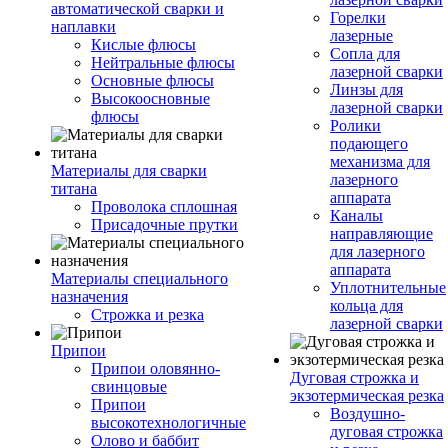
автоматической сварки и
Горелки
наплавки
лазерные
Кислые флюсы
Сопла для
Нейтральные флюсы
лазерной сварки
Основные флюсы
Линзы для
Высокоосновные
лазерной сварки
флюсы
Ролики
подающего
механизма для
Материалы для сварки
лазерного
титана
аппарата
Проволока сплошная
Каналы
Присадочные прутки
направляющие
для лазерного
аппарата
Материалы специального
Уплотнительные
назначения
кольца для
Строжка и резка
лазерной сварки
Припои
Припои оловянно-
Дуговая строжка и
свинцовые
экзотермическая резка
Припои
Воздушно-
высокотехнологичные
дуговая строжка
Олово и баббит