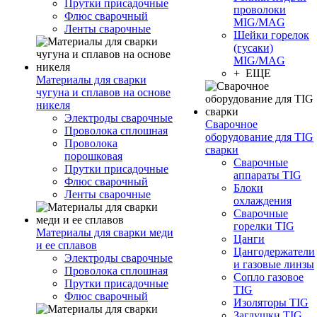
Прутки присадочные
проволоки
Флюс сварочный
MIG/MAG
Ленты сварочные
Шейки горелок
(гусаки)
MIG/MAG
+ ЕЩЕ
Материалы для сварки
чугуна и сплавов на основе
никеля
Электроды сварочные
Сварочное
Проволока сплошная
оборудование для TIG
Проволока
сварки
порошковая
Сварочные
Прутки присадочные
аппараты TIG
Флюс сварочный
Блоки
Ленты сварочные
охлаждения
Сварочные
горелки TIG
Материалы для сварки меди
Цанги
и ее сплавов
Цангодержатели
Электроды сварочные
и газовые линзы
Проволока сплошная
Сопло газовое
Прутки присадочные
TIG
Флюс сварочный
Изоляторы TIG
Заглушки TIG