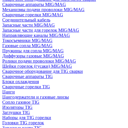
Сварочные аппараты MIG/MAG
Механизмы подачи проволоки MIG/MAG
Сварочные горелки MIG/MAG
Соединительный кабель
Запасные части MIG/MAG
Запасные части для горелок MIG/MAG
Направляющие каналы MIG/MAG
Токосъемники MIG/MAG
Газовые сопла MIG/MAG
Пружины для сопла MIG/MAG
Диффузоры газовые MIG/MAG
Ролики подачи проволоки MIG/MAG
Шейки горелок (гусаки) MIG/MAG
Сварочное оборудование для TIG сварки
Сварочные аппараты TIG
Блоки охлаждения
Сварочные горелки TIG
Цанги
Цангодержатели и газовые линзы
Сопло газовое TIG
Изоляторы TIG
Заглушки TIG
Наборы для TIG горелки
Головки TIG горелок
Запасные части TIG