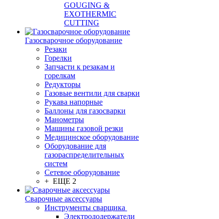
GOUGING &
EXOTHERMIC
CUTTING
Газосварочное оборудование
Резаки
Горелки
Запчасти к резакам и
горелкам
Редукторы
Газовые вентили для сварки
Рукава напорные
Баллоны для газосварки
Манометры
Машины газовой резки
Медицинское оборудование
Оборудование для
газораспределительных
систем
Сетевое оборудование
+ ЕЩЕ 2
Сварочные аксессуары
Инструменты сварщика
Электрододержатели