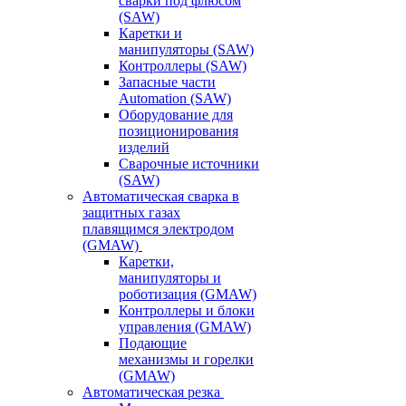
сварки под флюсом
(SAW)
Каретки и
манипуляторы (SAW)
Контроллеры (SAW)
Запасные части
Automation (SAW)
Оборудование для
позиционирования
изделий
Сварочные источники
(SAW)
Автоматическая сварка в
защитных газах
плавящимся электродом
(GMAW)
Каретки,
манипуляторы и
роботизация (GMAW)
Контроллеры и блоки
управления (GMAW)
Подающие
механизмы и горелки
(GMAW)
Автоматическая резка