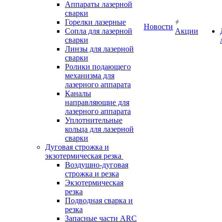
Аппараты лазерной
сварки
Горелки лазерные
Новости
Сопла для лазерной
Акции
сварки
Линзы для лазерной
сварки
Ролики подающего
механизма для
лазерного аппарата
Каналы
направляющие для
лазерного аппарата
Уплотнительные
кольца для лазерной
сварки
Дуговая строжка и
экзотермическая резка
Воздушно-дуговая
строжка и резка
Экзотермическая
резка
Подводная сварка и
резка
Запасные части ARC