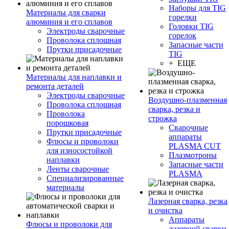
Наборы для TIG
Материалы для сварки
горелки
алюминия и его сплавов
Головки TIG
Электроды сварочные
горелок
Проволока сплошная
Запасные части
Прутки присадочные
TIG
+ ЕЩЕ
Материалы для наплавки и
ремонта деталей
Электроды сварочные
Воздушно-плазменная
Проволока сплошная
сварка, резка и
Проволока
строжка
порошковая
Сварочные
Прутки присадочные
аппараты
Флюсы и проволоки
PLASMA CUT
для износостойкой
Плазмотроны
наплавки
Запасные части
Ленты сварочные
PLASMA
Специализированные
материалы
Лазерная сварка, резка
и очистка
Аппараты
Флюсы и проволоки для
лазерной сварки