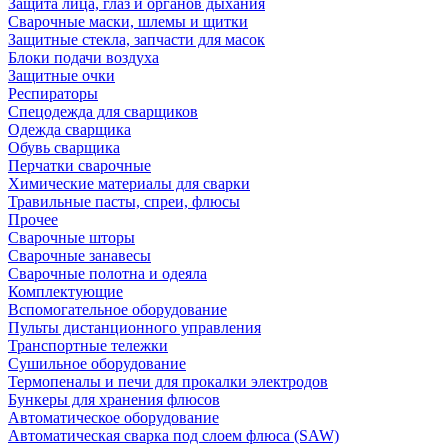
Защита лица, глаз и органов дыхания
Сварочные маски, шлемы и щитки
Защитные стекла, запчасти для масок
Блоки подачи воздуха
Защитные очки
Респираторы
Спецодежда для сварщиков
Одежда сварщика
Обувь сварщика
Перчатки сварочные
Химические материалы для сварки
Травильные пасты, спреи, флюсы
Прочее
Сварочные шторы
Сварочные занавесы
Сварочные полотна и одеяла
Комплектующие
Вспомогательное оборудование
Пульты дистанционного управления
Транспортные тележки
Сушильное оборудование
Термопеналы и печи для прокалки электродов
Бункеры для хранения флюсов
Автоматическое оборудование
Автоматическая сварка под слоем флюса (SAW)