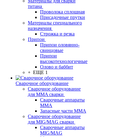
Материалы для сварки
титана
Проволока сплошная
Присадочные прутки
Материалы специального
назначения
Строжка и резка
Припои
Припои оловянно-
свинцовые
Припои
высокотехнологичные
Олово и баббит
+ ЕЩЕ 1
Сварочное оборудование
Сварочное оборудование
для MMA сварки
Сварочные аппараты
MMA
Запасные части MMA
Сварочное оборудование
для MIG/MAG сварки
Сварочные аппараты
MIG/MAG