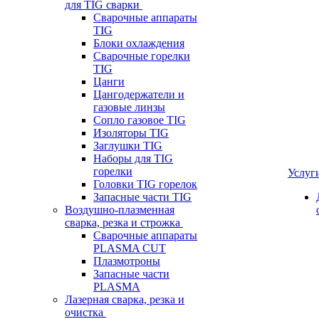
для TIG сварки
Сварочные аппараты
TIG
Блоки охлаждения
Сварочные горелки
TIG
Цанги
Цангодержатели и
газовые линзы
Сопло газовое TIG
Изоляторы TIG
Заглушки TIG
Наборы для TIG
горелки
Услуг
Головки TIG горелок
Запасные части TIG
Воздушно-плазменная
сварка, резка и строжка
Сварочные аппараты
PLASMA CUT
Плазмотроны
Запасные части
PLASMA
Лазерная сварка, резка и
очистка