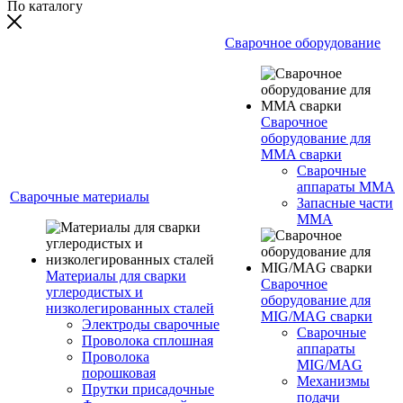
По каталогу
Сварочное оборудование
Сварочное
оборудование для
MMA сварки
Сварочные
аппараты MMA
Сварочные материалы
Запасные части
MMA
Материалы для сварки
Сварочное
углеродистых и
оборудование для
низколегированных сталей
MIG/MAG сварки
Электроды сварочные
Сварочные
Проволока сплошная
аппараты
Проволока
MIG/MAG
порошковая
Механизмы
Прутки присадочные
подачи