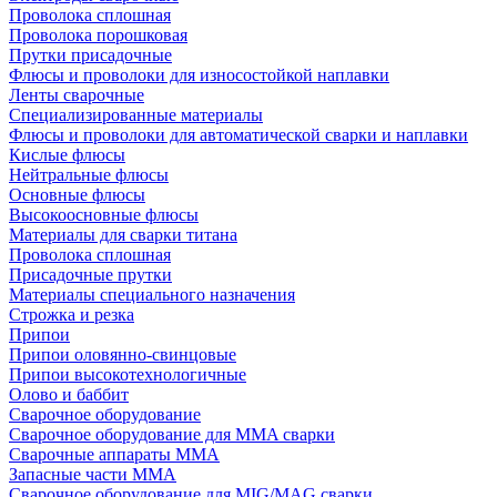
Проволока сплошная
Проволока порошковая
Прутки присадочные
Флюсы и проволоки для износостойкой наплавки
Ленты сварочные
Специализированные материалы
Флюсы и проволоки для автоматической сварки и наплавки
Кислые флюсы
Нейтральные флюсы
Основные флюсы
Высокоосновные флюсы
Материалы для сварки титана
Проволока сплошная
Присадочные прутки
Материалы специального назначения
Строжка и резка
Припои
Припои оловянно-свинцовые
Припои высокотехнологичные
Олово и баббит
Сварочное оборудование
Сварочное оборудование для MMA сварки
Сварочные аппараты MMA
Запасные части MMA
Сварочное оборудование для MIG/MAG сварки