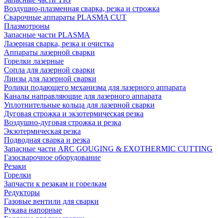
Воздушно-плазменная сварка, резка и строжка
Сварочные аппараты PLASMA CUT
Плазмотроны
Запасные части PLASMA
Лазерная сварка, резка и очистка
Аппараты лазерной сварки
Горелки лазерные
Сопла для лазерной сварки
Линзы для лазерной сварки
Ролики подающего механизма для лазерного аппарата
Каналы направляющие для лазерного аппарата
Уплотнительные кольца для лазерной сварки
Дуговая строжка и экзотермическая резка
Воздушно-дуговая строжка и резка
Экзотермическая резка
Подводная сварка и резка
Запасные части ARC GOUGING & EXOTHERMIC CUTTING
Газосварочное оборудование
Резаки
Горелки
Запчасти к резакам и горелкам
Редукторы
Газовые вентили для сварки
Рукава напорные