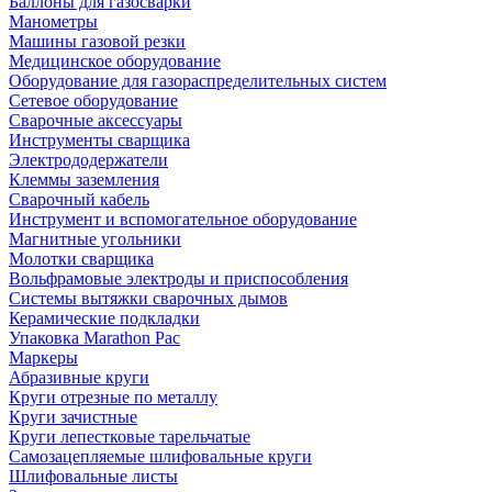
Баллоны для газосварки
Манометры
Машины газовой резки
Медицинское оборудование
Оборудование для газораспределительных систем
Сетевое оборудование
Сварочные аксессуары
Инструменты сварщика
Электрододержатели
Клеммы заземления
Сварочный кабель
Инструмент и вспомогательное оборудование
Магнитные угольники
Молотки сварщика
Вольфрамовые электроды и приспособления
Системы вытяжки сварочных дымов
Керамические подкладки
Упаковка Marathon Pac
Маркеры
Абразивные круги
Круги отрезные по металлу
Круги зачистные
Круги лепестковые тарельчатые
Самозацепляемые шлифовальные круги
Шлифовальные листы