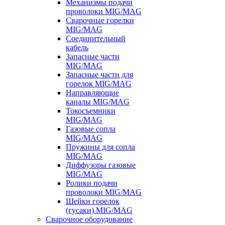
Механизмы подачи
проволоки MIG/MAG
Сварочные горелки
MIG/MAG
Соединительный
кабель
Запасные части
MIG/MAG
Запасные части для
горелок MIG/MAG
Направляющие
каналы MIG/MAG
Токосъемники
MIG/MAG
Газовые сопла
MIG/MAG
Пружины для сопла
MIG/MAG
Диффузоры газовые
MIG/MAG
Ролики подачи
проволоки MIG/MAG
Шейки горелок
(гусаки) MIG/MAG
Сварочное оборудование