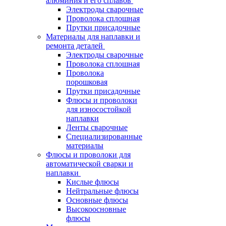
алюминия и его сплавов
Электроды сварочные
Проволока сплошная
Прутки присадочные
Материалы для наплавки и
ремонта деталей
Электроды сварочные
Проволока сплошная
Проволока
порошковая
Прутки присадочные
Флюсы и проволоки
для износостойкой
наплавки
Ленты сварочные
Специализированные
материалы
Флюсы и проволоки для
автоматической сварки и
наплавки
Кислые флюсы
Нейтральные флюсы
Основные флюсы
Высокоосновные
флюсы