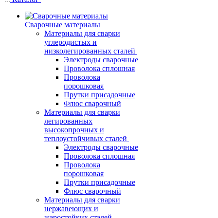
Сварочные материалы
Материалы для сварки
углеродистых и
низколегированных сталей
Электроды сварочные
Проволока сплошная
Проволока
порошковая
Прутки присадочные
Флюс сварочный
Материалы для сварки
легированных
высокопрочных и
теплоустойчивых сталей
Электроды сварочные
Проволока сплошная
Проволока
порошковая
Прутки присадочные
Флюс сварочный
Материалы для сварки
нержавеющих и
жаростойких сталей