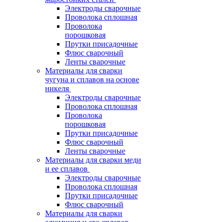
Электроды сварочные
Проволока сплошная
Проволока
порошковая
Прутки присадочные
Флюс сварочный
Ленты сварочные
Материалы для сварки
чугуна и сплавов на основе
никеля
Электроды сварочные
Проволока сплошная
Проволока
порошковая
Прутки присадочные
Флюс сварочный
Ленты сварочные
Материалы для сварки меди
и ее сплавов
Электроды сварочные
Проволока сплошная
Прутки присадочные
Флюс сварочный
Материалы для сварки