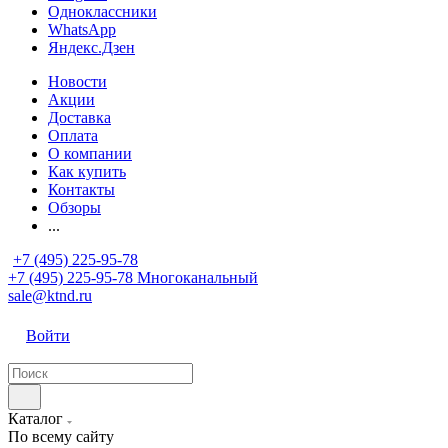
Одноклассники
WhatsApp
Яндекс.Дзен
Новости
Акции
Доставка
Оплата
О компании
Как купить
Контакты
Обзоры
...
+7 (495) 225-95-78
+7 (495) 225-95-78
Многоканальный
sale@ktnd.ru
Войти
Каталог
По всему сайту