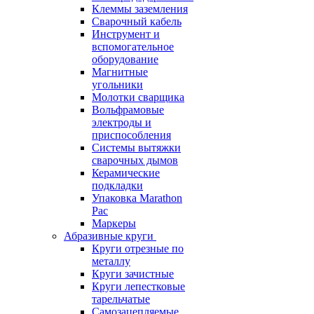
Клеммы заземления
Сварочный кабель
Инструмент и
вспомогательное
оборудование
Магнитные
угольники
Молотки сварщика
Вольфрамовые
электроды и
приспособления
Системы вытяжки
сварочных дымов
Керамические
подкладки
Упаковка Marathon
Pac
Маркеры
Абразивные круги
Круги отрезные по
металлу
Круги зачистные
Круги лепестковые
тарельчатые
Самозацепляемые