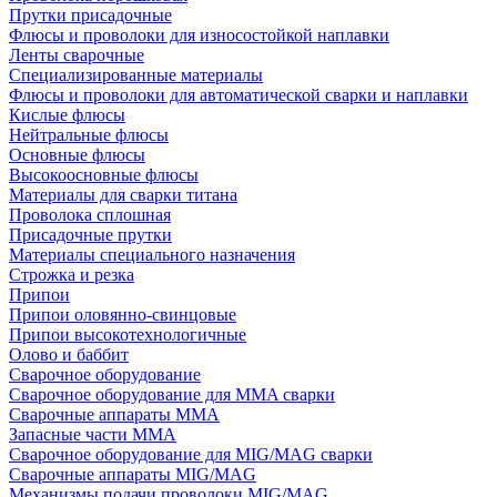
Прутки присадочные
Флюсы и проволоки для износостойкой наплавки
Ленты сварочные
Специализированные материалы
Флюсы и проволоки для автоматической сварки и наплавки
Кислые флюсы
Нейтральные флюсы
Основные флюсы
Высокоосновные флюсы
Материалы для сварки титана
Проволока сплошная
Присадочные прутки
Материалы специального назначения
Строжка и резка
Припои
Припои оловянно-свинцовые
Припои высокотехнологичные
Олово и баббит
Сварочное оборудование
Сварочное оборудование для MMA сварки
Сварочные аппараты MMA
Запасные части MMA
Сварочное оборудование для MIG/MAG сварки
Сварочные аппараты MIG/MAG
Механизмы подачи проволоки MIG/MAG