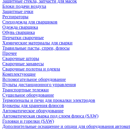
Защитные стекла, запчасти для масок
Блоки подачи воздуха
Защитные очки
Респираторы
Спецодежда для сварщиков
Одежда сварщика
Обувь сварщика
Перчатки сварочные
Химические материалы для сварки
Травильные пасты, спреи, флюсы
Прочее
Сварочные шторы
Сварочные занавесы
Сварочные полотна и одеяла
Комплектующие
Вспомогательное оборудование
Пульты дистанционного управления
Транспортные тележки
Сушильное оборудование
Термопеналы и печи для прокалки электродов
Бункеры для хранения флюсов
Автоматическое оборудование
Автоматическая сварка под слоем флюса (SAW)
Головки и горелки (SAW)
Дополнительные оснащение и опции для оборудования автома