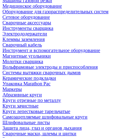
Машины газовой резки
Медицинское оборудование
Оборудование для газораспределительных систем
Сетевое оборудование
Сварочные аксессуары
Инструменты сварщика
Электрододержатели
Клеммы заземления
Сварочный кабель
Инструмент и вспомогательное оборудование
Магнитные угольники
Молотки сварщика
Вольфрамовые электроды и приспособления
Системы вытяжки сварочных дымов
Керамические подкладки
Упаковка Marathon Pac
Маркеры
Абразивные круги
Круги отрезные по металлу
Круги зачистные
Круги лепестковые тарельчатые
Самозацепляемые шлифовальные круги
Шлифовальные листы
Защита лица, глаз и органов дыхания
Сварочные маски, шлемы и щитки