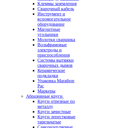
Клеммы заземления
Сварочный кабель
Инструмент и
вспомогательное
оборудование
Магнитные
угольники
Молотки сварщика
Вольфрамовые
электроды и
приспособления
Системы вытяжки
сварочных дымов
Керамические
подкладки
Упаковка Marathon
Pac
Маркеры
Абразивные круги
Круги отрезные по
металлу
Круги зачистные
Круги лепестковые
тарельчатые
Самозацепляемые