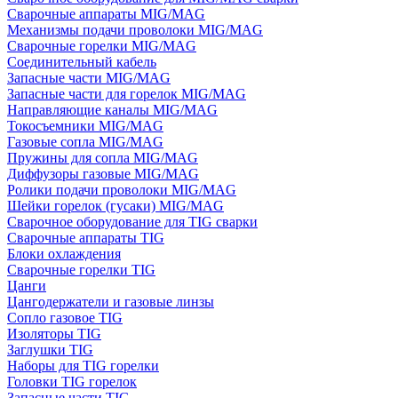
Сварочные аппараты MIG/MAG
Механизмы подачи проволоки MIG/MAG
Сварочные горелки MIG/MAG
Соединительный кабель
Запасные части MIG/MAG
Запасные части для горелок MIG/MAG
Направляющие каналы MIG/MAG
Токосъемники MIG/MAG
Газовые сопла MIG/MAG
Пружины для сопла MIG/MAG
Диффузоры газовые MIG/MAG
Ролики подачи проволоки MIG/MAG
Шейки горелок (гусаки) MIG/MAG
Сварочное оборудование для TIG сварки
Сварочные аппараты TIG
Блоки охлаждения
Сварочные горелки TIG
Цанги
Цангодержатели и газовые линзы
Сопло газовое TIG
Изоляторы TIG
Заглушки TIG
Наборы для TIG горелки
Головки TIG горелок
Запасные части TIG