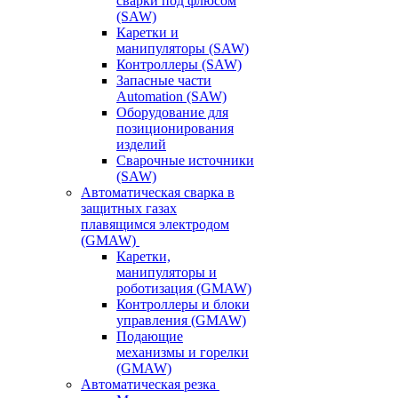
сварки под флюсом
(SAW)
Каретки и
манипуляторы (SAW)
Контроллеры (SAW)
Запасные части
Automation (SAW)
Оборудование для
позиционирования
изделий
Сварочные источники
(SAW)
Автоматическая сварка в
защитных газах
плавящимся электродом
(GMAW)
Каретки,
манипуляторы и
роботизация (GMAW)
Контроллеры и блоки
управления (GMAW)
Подающие
механизмы и горелки
(GMAW)
Автоматическая резка