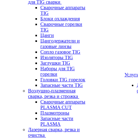
для TIG сварки
Сварочные аппараты
TIG
Блоки охлаждения
Сварочные горелки
TIG
Цанги
Цангодержатели и
газовые линзы
Сопло газовое TIG
Изоляторы TIG
Заглушки TIG
Наборы для TIG
горелки
Услуг
Головки TIG горелок
Запасные части TIG
Воздушно-плазменная
сварка, резка и строжка
Сварочные аппараты
PLASMA CUT
Плазмотроны
Запасные части
PLASMA
Лазерная сварка, резка и
очистка