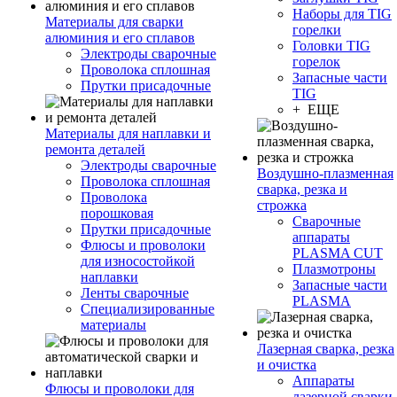
Наборы для TIG
Материалы для сварки
горелки
алюминия и его сплавов
Головки TIG
Электроды сварочные
горелок
Проволока сплошная
Запасные части
Прутки присадочные
TIG
+ ЕЩЕ
Материалы для наплавки и
ремонта деталей
Электроды сварочные
Воздушно-плазменная
Проволока сплошная
сварка, резка и
Проволока
строжка
порошковая
Сварочные
Прутки присадочные
аппараты
Флюсы и проволоки
PLASMA CUT
для износостойкой
Плазмотроны
наплавки
Запасные части
Ленты сварочные
PLASMA
Специализированные
материалы
Лазерная сварка, резка
и очистка
Аппараты
Флюсы и проволоки для
лазерной сварки