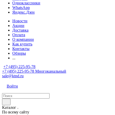
Одноклассники
WhatsApp
Яндекс.Дзен
Новости
Акции
Доставка
Оплата
О компании
Как купить
Контакты
Обзоры
...
+7 (495) 225-95-78
+7 (495) 225-95-78
Многоканальный
sale@ktnd.ru
Войти
Каталог
По всему сайту