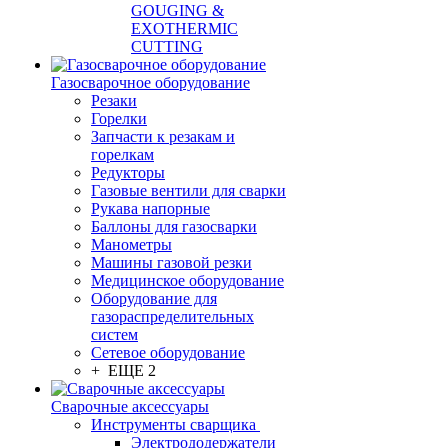
GOUGING &
EXOTHERMIC
CUTTING
Газосварочное оборудование
Резаки
Горелки
Запчасти к резакам и
горелкам
Редукторы
Газовые вентили для сварки
Рукава напорные
Баллоны для газосварки
Манометры
Машины газовой резки
Медицинское оборудование
Оборудование для
газораспределительных
систем
Сетевое оборудование
+ ЕЩЕ 2
Сварочные аксессуары
Инструменты сварщика
Электрододержатели