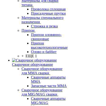
Материалы для сварки
титана
Проволока сплошная
Присадочные прутки
Материалы специального
назначения
Строжка и резка
Припои
Припои оловянно-
свинцовые
Припои
высокотехнологичные
Олово и баббит
+ ЕЩЕ 1
Сварочное оборудование
Сварочное оборудование
для MMA сварки
Сварочные аппараты
MMA
Запасные части MMA
Сварочное оборудование
для MIG/MAG сварки
Сварочные аппараты
MIG/MAG