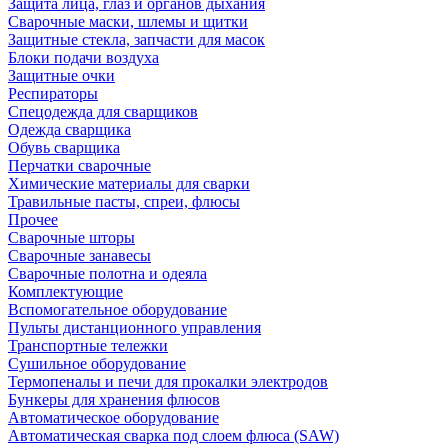
Защита лица, глаз и органов дыхания
Сварочные маски, шлемы и щитки
Защитные стекла, запчасти для масок
Блоки подачи воздуха
Защитные очки
Респираторы
Спецодежда для сварщиков
Одежда сварщика
Обувь сварщика
Перчатки сварочные
Химические материалы для сварки
Травильные пасты, спреи, флюсы
Прочее
Сварочные шторы
Сварочные занавесы
Сварочные полотна и одеяла
Комплектующие
Вспомогательное оборудование
Пульты дистанционного управления
Транспортные тележки
Сушильное оборудование
Термопеналы и печи для прокалки электродов
Бункеры для хранения флюсов
Автоматическое оборудование
Автоматическая сварка под слоем флюса (SAW)