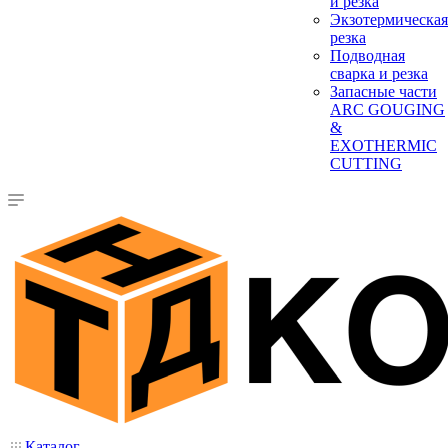
и резка
Экзотермическая
резка
Подводная
сварка и резка
Запасные части
ARC GOUGING
&
EXOTHERMIC
CUTTING
Каталог