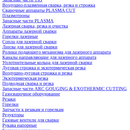
Воздушно-плазменная сварка, резка и строжка
Сварочные аппараты PLASMA CUT
Плазмотроны
Запасные части PLASMA
Лазерная сварка, резка и очистка
Аппараты лазерной сварки
Горелки лазерные
Сопла для лазерной сварки
Линзы для лазерной сварки
Ролики подающего механизма для лазерного аппарата
Каналы направляющие для лазерного аппарата
Уплотнительные кольца для лазерной сварки
Дуговая строжка и экзотермическая резка
Воздушно-дуговая строжка и резка
Экзотермическая резка
Подводная сварка и резка
Запасные части ARC GOUGING & EXOTHERMIC CUTTING
Газосварочное оборудование
Резаки
Горелки
Запчасти к резакам и горелкам
Редукторы
Газовые вентили для сварки
Рукава напорные