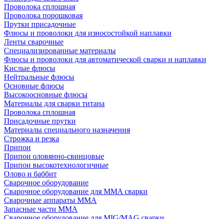
Проволока сплошная
Проволока порошковая
Прутки присадочные
Флюсы и проволоки для износостойкой наплавки
Ленты сварочные
Специализированные материалы
Флюсы и проволоки для автоматической сварки и наплавки
Кислые флюсы
Нейтральные флюсы
Основные флюсы
Высокоосновные флюсы
Материалы для сварки титана
Проволока сплошная
Присадочные прутки
Материалы специального назначения
Строжка и резка
Припои
Припои оловянно-свинцовые
Припои высокотехнологичные
Олово и баббит
Сварочное оборудование
Сварочное оборудование для MMA сварки
Сварочные аппараты MMA
Запасные части MMA
Сварочное оборудование для MIG/MAG сварки