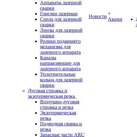
Аппараты лазерной
сварки
Горелки лазерные
Новости
Сопла для лазерной
Акции
сварки
Линзы для лазерной
сварки
Ролики подающего
механизма для
лазерного аппарата
Каналы
направляющие для
лазерного аппарата
Уплотнительные
кольца для лазерной
сварки
Дуговая строжка и
экзотермическая резка
Воздушно-дуговая
строжка и резка
Экзотермическая
резка
Подводная сварка и
резка
Запасные части ARC