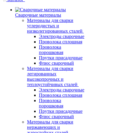
Сварочные материалы
Материалы для сварки
углеродистых и
низколегированных сталей
Электроды сварочные
Проволока сплошная
Проволока
порошковая
Прутки присадочные
Флюс сварочный
Материалы для сварки
легированных
высокопрочных и
теплоустойчивых сталей
Электроды сварочные
Проволока сплошная
Проволока
порошковая
Прутки присадочные
Флюс сварочный
Материалы для сварки
нержавеющих и
жаростойких сталей