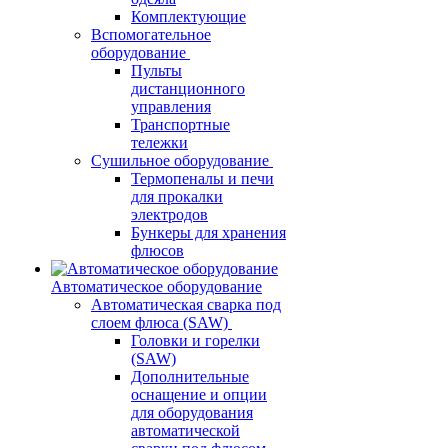
Комплектующие
Вспомогательное
оборудование
Пульты
дистанционного
управления
Транспортные
тележки
Сушильное оборудование
Термопеналы и печи
для прокалки
электродов
Бункеры для хранения
флюсов
Автоматическое оборудование
Автоматическая сварка под
слоем флюса (SAW)
Головки и горелки
(SAW)
Дополнительные
оснащение и опции
для оборудования
автоматической