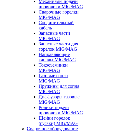
Механизмы подачи
проволоки MIG/MAG
Сварочные горелки
MIG/MAG
Соединительный
кабель
Запасные части
MIG/MAG
Запасные части для
горелок MIG/MAG
Направляющие
каналы MIG/MAG
Токосъемники
MIG/MAG
Газовые сопла
MIG/MAG
Пружины для сопла
MIG/MAG
Диффузоры газовые
MIG/MAG
Ролики подачи
проволоки MIG/MAG
Шейки горелок
(гусаки) MIG/MAG
Сварочное оборудование