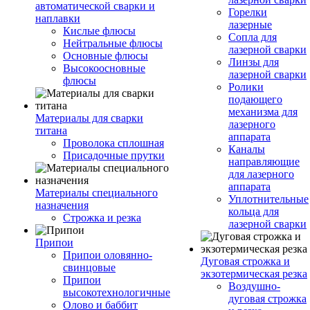
автоматической сварки и
Горелки
наплавки
лазерные
Кислые флюсы
Сопла для
Нейтральные флюсы
лазерной сварки
Основные флюсы
Линзы для
Высокоосновные
лазерной сварки
флюсы
Ролики
подающего
механизма для
Материалы для сварки
лазерного
титана
аппарата
Проволока сплошная
Каналы
Присадочные прутки
направляющие
для лазерного
аппарата
Материалы специального
Уплотнительные
назначения
кольца для
Строжка и резка
лазерной сварки
Припои
Припои оловянно-
Дуговая строжка и
свинцовые
экзотермическая резка
Припои
Воздушно-
высокотехнологичные
дуговая строжка
Олово и баббит