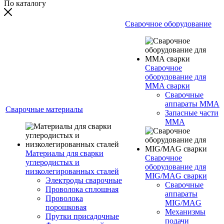
По каталогу
Сварочное оборудование
Сварочное
оборудование для
MMA сварки
Сварочные
аппараты MMA
Сварочные материалы
Запасные части
MMA
Материалы для сварки
Сварочное
углеродистых и
оборудование для
низколегированных сталей
MIG/MAG сварки
Электроды сварочные
Сварочные
Проволока сплошная
аппараты
Проволока
MIG/MAG
порошковая
Механизмы
Прутки присадочные
подачи