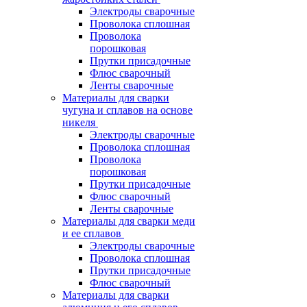
Электроды сварочные
Проволока сплошная
Проволока
порошковая
Прутки присадочные
Флюс сварочный
Ленты сварочные
Материалы для сварки
чугуна и сплавов на основе
никеля
Электроды сварочные
Проволока сплошная
Проволока
порошковая
Прутки присадочные
Флюс сварочный
Ленты сварочные
Материалы для сварки меди
и ее сплавов
Электроды сварочные
Проволока сплошная
Прутки присадочные
Флюс сварочный
Материалы для сварки