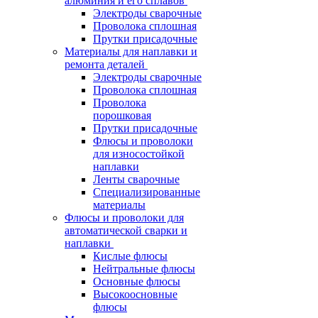
алюминия и его сплавов
Электроды сварочные
Проволока сплошная
Прутки присадочные
Материалы для наплавки и
ремонта деталей
Электроды сварочные
Проволока сплошная
Проволока
порошковая
Прутки присадочные
Флюсы и проволоки
для износостойкой
наплавки
Ленты сварочные
Специализированные
материалы
Флюсы и проволоки для
автоматической сварки и
наплавки
Кислые флюсы
Нейтральные флюсы
Основные флюсы
Высокоосновные
флюсы