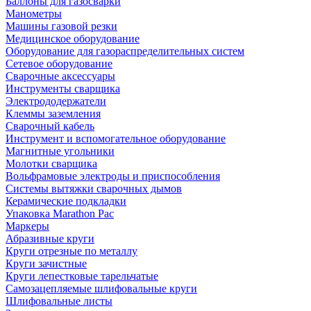
Баллоны для газосварки
Манометры
Машины газовой резки
Медицинское оборудование
Оборудование для газораспределительных систем
Сетевое оборудование
Сварочные аксессуары
Инструменты сварщика
Электрододержатели
Клеммы заземления
Сварочный кабель
Инструмент и вспомогательное оборудование
Магнитные угольники
Молотки сварщика
Вольфрамовые электроды и приспособления
Системы вытяжки сварочных дымов
Керамические подкладки
Упаковка Marathon Pac
Маркеры
Абразивные круги
Круги отрезные по металлу
Круги зачистные
Круги лепестковые тарельчатые
Самозацепляемые шлифовальные круги
Шлифовальные листы