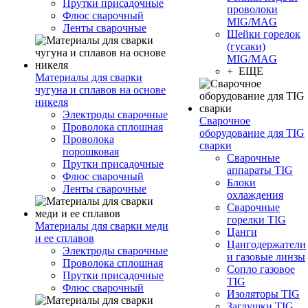
Прутки присадочные
проволоки
Флюс сварочный
MIG/MAG
Ленты сварочные
Шейки горелок
(гусаки)
MIG/MAG
+ ЕЩЕ
Материалы для сварки
чугуна и сплавов на основе
никеля
Электроды сварочные
Сварочное
Проволока сплошная
оборудование для TIG
Проволока
сварки
порошковая
Сварочные
Прутки присадочные
аппараты TIG
Флюс сварочный
Блоки
Ленты сварочные
охлаждения
Сварочные
горелки TIG
Материалы для сварки меди
Цанги
и ее сплавов
Цангодержатели
Электроды сварочные
и газовые линзы
Проволока сплошная
Сопло газовое
Прутки присадочные
TIG
Флюс сварочный
Изоляторы TIG
Заглушки TIG