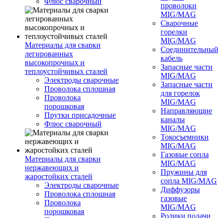
Флюс сварочный
проволоки
MIG/MAG
Сварочные
горелки
MIG/MAG
Материалы для сварки
Соединительны
легированных
кабель
высокопрочных и
Запасные части
теплоустойчивых сталей
MIG/MAG
Электроды сварочные
Запасные части
Проволока сплошная
для горелок
Проволока
MIG/MAG
порошковая
Направляющие
Прутки присадочные
каналы
Флюс сварочный
MIG/MAG
Токосъемники
MIG/MAG
Газовые сопла
Материалы для сварки
MIG/MAG
нержавеющих и
Пружины для
жаростойких сталей
сопла MIG/MAG
Электроды сварочные
Диффузоры
Проволока сплошная
газовые
Проволока
MIG/MAG
порошковая
Ролики подачи