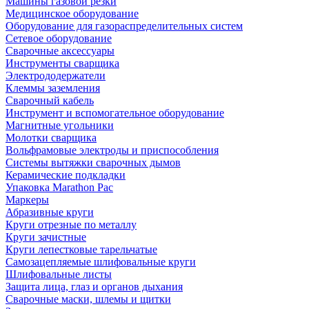
Машины газовой резки
Медицинское оборудование
Оборудование для газораспределительных систем
Сетевое оборудование
Сварочные аксессуары
Инструменты сварщика
Электрододержатели
Клеммы заземления
Сварочный кабель
Инструмент и вспомогательное оборудование
Магнитные угольники
Молотки сварщика
Вольфрамовые электроды и приспособления
Системы вытяжки сварочных дымов
Керамические подкладки
Упаковка Marathon Pac
Маркеры
Абразивные круги
Круги отрезные по металлу
Круги зачистные
Круги лепестковые тарельчатые
Самозацепляемые шлифовальные круги
Шлифовальные листы
Защита лица, глаз и органов дыхания
Сварочные маски, шлемы и щитки