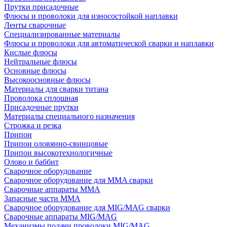
Прутки присадочные
Флюсы и проволоки для износостойкой наплавки
Ленты сварочные
Специализированные материалы
Флюсы и проволоки для автоматической сварки и наплавки
Кислые флюсы
Нейтральные флюсы
Основные флюсы
Высокоосновные флюсы
Материалы для сварки титана
Проволока сплошная
Присадочные прутки
Материалы специального назначения
Строжка и резка
Припои
Припои оловянно-свинцовые
Припои высокотехнологичные
Олово и баббит
Сварочное оборудование
Сварочное оборудование для MMA сварки
Сварочные аппараты MMA
Запасные части MMA
Сварочное оборудование для MIG/MAG сварки
Сварочные аппараты MIG/MAG
Механизмы подачи проволоки MIG/MAG