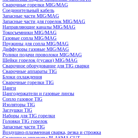
Сварочные горелки MIG/MAG
Соединительный кабель
Запасные части MIG/MAG
Запасные части для горелок MIG/MAG
Направляющие каналы MIG/MAG
Токосъемники MIG/MAG
Газовые сопла MIG/MAG
Пружины для сопла MIG/MAG
Диффузоры газовые MIG/MAG
Ролики подачи проволоки MIG/MAG
Шейки горелок (гусаки) MIG/MAG
Сварочное оборудование для TIG сварки
Сварочные аппараты TIG
Блоки охлаждения
Сварочные горелки TIG
Цанги
Цангодержатели и газовые линзы
Сопло газовое TIG
Изоляторы TIG
Заглушки TIG
Наборы для TIG горелки
Головки TIG горелок
Запасные части TIG
Воздушно-плазменная сварка, резка и строжка
Сварочные аппараты PLASMA CUT