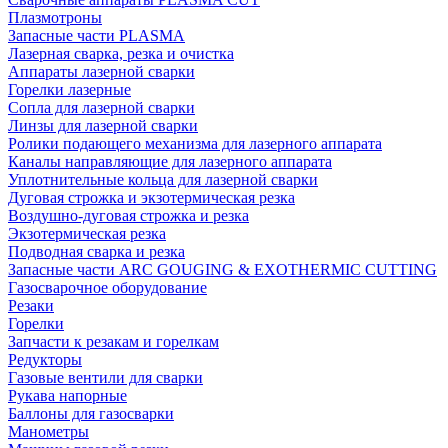
Плазмотроны
Запасные части PLASMA
Лазерная сварка, резка и очистка
Аппараты лазерной сварки
Горелки лазерные
Сопла для лазерной сварки
Линзы для лазерной сварки
Ролики подающего механизма для лазерного аппарата
Каналы направляющие для лазерного аппарата
Уплотнительные кольца для лазерной сварки
Дуговая строжка и экзотермическая резка
Воздушно-дуговая строжка и резка
Экзотермическая резка
Подводная сварка и резка
Запасные части ARC GOUGING & EXOTHERMIC CUTTING
Газосварочное оборудование
Резаки
Горелки
Запчасти к резакам и горелкам
Редукторы
Газовые вентили для сварки
Рукава напорные
Баллоны для газосварки
Манометры