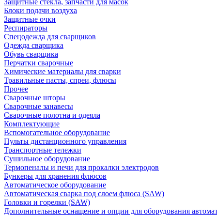
Защитные стекла, запчасти для масок
Блоки подачи воздуха
Защитные очки
Респираторы
Спецодежда для сварщиков
Одежда сварщика
Обувь сварщика
Перчатки сварочные
Химические материалы для сварки
Травильные пасты, спреи, флюсы
Прочее
Сварочные шторы
Сварочные занавесы
Сварочные полотна и одеяла
Комплектующие
Вспомогательное оборудование
Пульты дистанционного управления
Транспортные тележки
Сушильное оборудование
Термопеналы и печи для прокалки электродов
Бункеры для хранения флюсов
Автоматическое оборудование
Автоматическая сварка под слоем флюса (SAW)
Головки и горелки (SAW)
Дополнительные оснащение и опции для оборудования автома