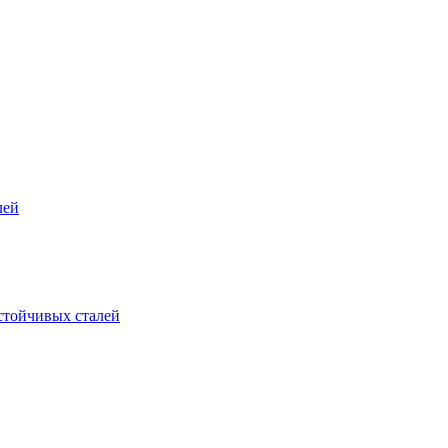
лей
стойчивых сталей