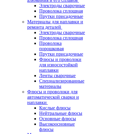
алюминия и его сплавов
Электроды сварочные
Проволока сплошная
Прутки присадочные
Материалы для наплавки и
ремонта деталей
Электроды сварочные
Проволока сплошная
Проволока
порошковая
Прутки присадочные
Флюсы и проволоки
для износостойкой
наплавки
Ленты сварочные
Специализированные
материалы
Флюсы и проволоки для
автоматической сварки и
наплавки
Кислые флюсы
Нейтральные флюсы
Основные флюсы
Высокоосновные
флюсы