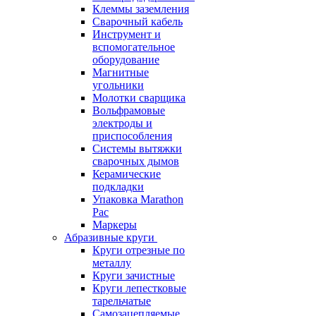
Клеммы заземления
Сварочный кабель
Инструмент и
вспомогательное
оборудование
Магнитные
угольники
Молотки сварщика
Вольфрамовые
электроды и
приспособления
Системы вытяжки
сварочных дымов
Керамические
подкладки
Упаковка Marathon
Pac
Маркеры
Абразивные круги
Круги отрезные по
металлу
Круги зачистные
Круги лепестковые
тарельчатые
Самозацепляемые