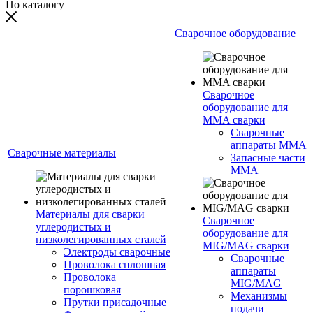
По каталогу
Сварочное оборудование
Сварочное
оборудование для
MMA сварки
Сварочные
аппараты MMA
Сварочные материалы
Запасные части
MMA
Материалы для сварки
Сварочное
углеродистых и
оборудование для
низколегированных сталей
MIG/MAG сварки
Электроды сварочные
Сварочные
Проволока сплошная
аппараты
Проволока
MIG/MAG
порошковая
Механизмы
Прутки присадочные
подачи