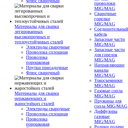
Флюс сварочный
проволоки
MIG/MAG
Сварочные
горелки
MIG/MAG
Материалы для сварки
Соединительны
легированных
кабель
высокопрочных и
Запасные части
теплоустойчивых сталей
MIG/MAG
Электроды сварочные
Запасные части
Проволока сплошная
для горелок
Проволока
MIG/MAG
порошковая
Направляющие
Прутки присадочные
каналы
Флюс сварочный
MIG/MAG
Токосъемники
MIG/MAG
Газовые сопла
Материалы для сварки
MIG/MAG
нержавеющих и
Пружины для
жаростойких сталей
сопла MIG/MAG
Электроды сварочные
Диффузоры
Проволока сплошная
газовые
Проволока
MIG/MAG
порошковая
Ролики подачи