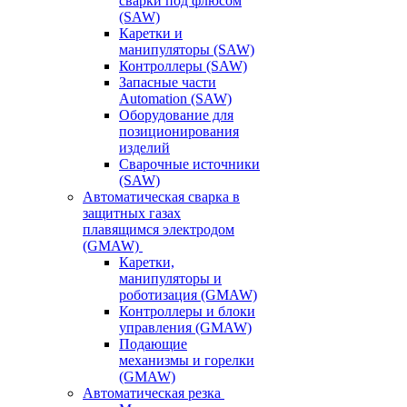
сварки под флюсом
(SAW)
Каретки и
манипуляторы (SAW)
Контроллеры (SAW)
Запасные части
Automation (SAW)
Оборудование для
позиционирования
изделий
Сварочные источники
(SAW)
Автоматическая сварка в
защитных газах
плавящимся электродом
(GMAW)
Каретки,
манипуляторы и
роботизация (GMAW)
Контроллеры и блоки
управления (GMAW)
Подающие
механизмы и горелки
(GMAW)
Автоматическая резка