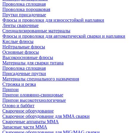
Проволока сплошная
Проволока порошковая
Прутки присадочные
Флюсы и проволоки для износостойкой наплавки
Ленты сварочные
Специализированные материалы
Флюсы и проволоки для автоматической сварки и наплавки
Кислые флюсы
Нейтральные флюсы
Основные флюсы
Высокоосновные флюсы
Материалы для сварки титана
Проволока сплошная
Присадочные прутки
Материалы специального назначения
Строжка и резка
Припои
Припои оловянно-свинцовые
Припои высокотехнологичные
Олово и баббит
Сварочное оборудование
Сварочное оборудование для MMA сварки
Сварочные аппараты MMA
Запасные части MMA
Сварочное оборудование для MIG/MAG сварки