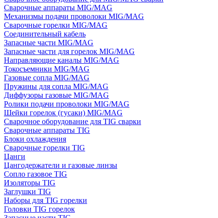
Сварочные аппараты MIG/MAG
Механизмы подачи проволоки MIG/MAG
Сварочные горелки MIG/MAG
Соединительный кабель
Запасные части MIG/MAG
Запасные части для горелок MIG/MAG
Направляющие каналы MIG/MAG
Токосъемники MIG/MAG
Газовые сопла MIG/MAG
Пружины для сопла MIG/MAG
Диффузоры газовые MIG/MAG
Ролики подачи проволоки MIG/MAG
Шейки горелок (гусаки) MIG/MAG
Сварочное оборудование для TIG сварки
Сварочные аппараты TIG
Блоки охлаждения
Сварочные горелки TIG
Цанги
Цангодержатели и газовые линзы
Сопло газовое TIG
Изоляторы TIG
Заглушки TIG
Наборы для TIG горелки
Головки TIG горелок
Запасные части TIG