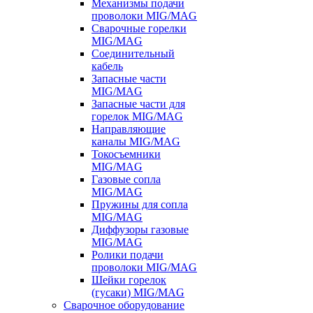
Механизмы подачи
проволоки MIG/MAG
Сварочные горелки
MIG/MAG
Соединительный
кабель
Запасные части
MIG/MAG
Запасные части для
горелок MIG/MAG
Направляющие
каналы MIG/MAG
Токосъемники
MIG/MAG
Газовые сопла
MIG/MAG
Пружины для сопла
MIG/MAG
Диффузоры газовые
MIG/MAG
Ролики подачи
проволоки MIG/MAG
Шейки горелок
(гусаки) MIG/MAG
Сварочное оборудование