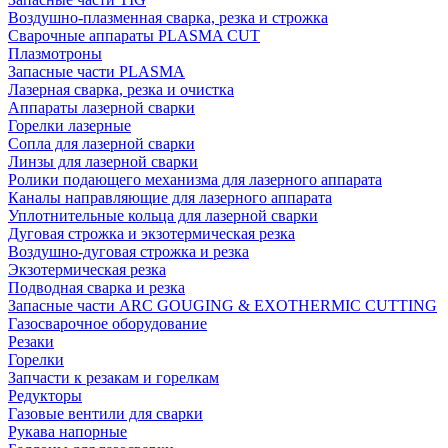
Воздушно-плазменная сварка, резка и строжка
Сварочные аппараты PLASMA CUT
Плазмотроны
Запасные части PLASMA
Лазерная сварка, резка и очистка
Аппараты лазерной сварки
Горелки лазерные
Сопла для лазерной сварки
Линзы для лазерной сварки
Ролики подающего механизма для лазерного аппарата
Каналы направляющие для лазерного аппарата
Уплотнительные кольца для лазерной сварки
Дуговая строжка и экзотермическая резка
Воздушно-дуговая строжка и резка
Экзотермическая резка
Подводная сварка и резка
Запасные части ARC GOUGING & EXOTHERMIC CUTTING
Газосварочное оборудование
Резаки
Горелки
Запчасти к резакам и горелкам
Редукторы
Газовые вентили для сварки
Рукава напорные