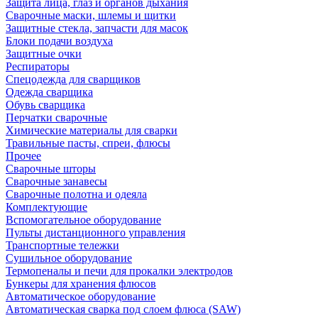
Защита лица, глаз и органов дыхания
Сварочные маски, шлемы и щитки
Защитные стекла, запчасти для масок
Блоки подачи воздуха
Защитные очки
Респираторы
Спецодежда для сварщиков
Одежда сварщика
Обувь сварщика
Перчатки сварочные
Химические материалы для сварки
Травильные пасты, спреи, флюсы
Прочее
Сварочные шторы
Сварочные занавесы
Сварочные полотна и одеяла
Комплектующие
Вспомогательное оборудование
Пульты дистанционного управления
Транспортные тележки
Сушильное оборудование
Термопеналы и печи для прокалки электродов
Бункеры для хранения флюсов
Автоматическое оборудование
Автоматическая сварка под слоем флюса (SAW)