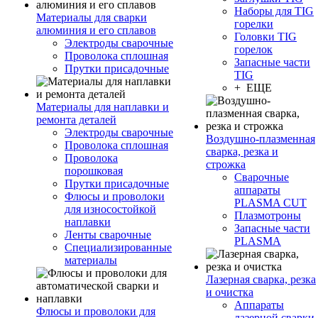
Наборы для TIG
Материалы для сварки
горелки
алюминия и его сплавов
Головки TIG
Электроды сварочные
горелок
Проволока сплошная
Запасные части
Прутки присадочные
TIG
+ ЕЩЕ
Материалы для наплавки и
ремонта деталей
Электроды сварочные
Воздушно-плазменная
Проволока сплошная
сварка, резка и
Проволока
строжка
порошковая
Сварочные
Прутки присадочные
аппараты
Флюсы и проволоки
PLASMA CUT
для износостойкой
Плазмотроны
наплавки
Запасные части
Ленты сварочные
PLASMA
Специализированные
материалы
Лазерная сварка, резка
и очистка
Аппараты
Флюсы и проволоки для
лазерной сварки