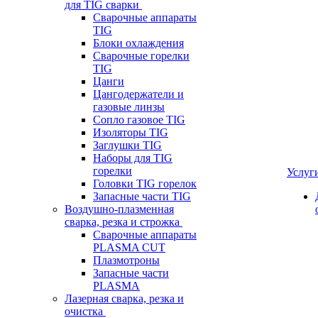
для TIG сварки
Сварочные аппараты
TIG
Блоки охлаждения
Сварочные горелки
TIG
Цанги
Цангодержатели и
газовые линзы
Сопло газовое TIG
Изоляторы TIG
Заглушки TIG
Наборы для TIG
горелки
Услуг
Головки TIG горелок
Запасные части TIG
Воздушно-плазменная
сварка, резка и строжка
Сварочные аппараты
PLASMA CUT
Плазмотроны
Запасные части
PLASMA
Лазерная сварка, резка и
очистка