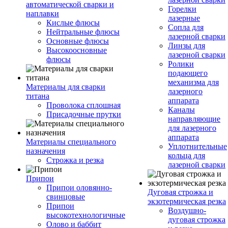
автоматической сварки и
Горелки
наплавки
лазерные
Кислые флюсы
Сопла для
Нейтральные флюсы
лазерной сварки
Основные флюсы
Линзы для
Высокоосновные
лазерной сварки
флюсы
Ролики
подающего
механизма для
Материалы для сварки
лазерного
титана
аппарата
Проволока сплошная
Каналы
Присадочные прутки
направляющие
для лазерного
аппарата
Материалы специального
Уплотнительные
назначения
кольца для
Строжка и резка
лазерной сварки
Припои
Припои оловянно-
Дуговая строжка и
свинцовые
экзотермическая резка
Припои
Воздушно-
высокотехнологичные
дуговая строжка
Олово и баббит