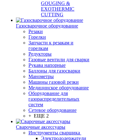
GOUGING &
EXOTHERMIC
CUTTING
Газосварочное оборудование
Резаки
Горелки
Запчасти к резакам и
горелкам
Редукторы
Газовые вентили для сварки
Рукава напорные
Баллоны для газосварки
Манометры
Машины газовой резки
Медицинское оборудование
Оборудование для
газораспределительных
систем
Сетевое оборудование
+ ЕЩЕ 2
Сварочные аксессуары
Инструменты сварщика
Электрододержатели