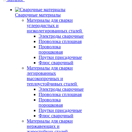
Сварочные материалы
Материалы для сварки
углеродистых и
низколегированных сталей
Электроды сварочные
Проволока сплошная
Проволока
порошковая
Прутки присадочные
Флюс сварочный
Материалы для сварки
легированных
высокопрочных и
теплоустойчивых сталей
Электроды сварочные
Проволока сплошная
Проволока
порошковая
Прутки присадочные
Флюс сварочный
Материалы для сварки
нержавеющих и
жаростойких сталей