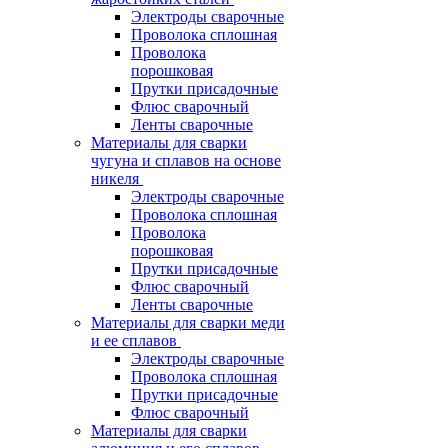
Электроды сварочные
Проволока сплошная
Проволока
порошковая
Прутки присадочные
Флюс сварочный
Ленты сварочные
Материалы для сварки
чугуна и сплавов на основе
никеля
Электроды сварочные
Проволока сплошная
Проволока
порошковая
Прутки присадочные
Флюс сварочный
Ленты сварочные
Материалы для сварки меди
и ее сплавов
Электроды сварочные
Проволока сплошная
Прутки присадочные
Флюс сварочный
Материалы для сварки