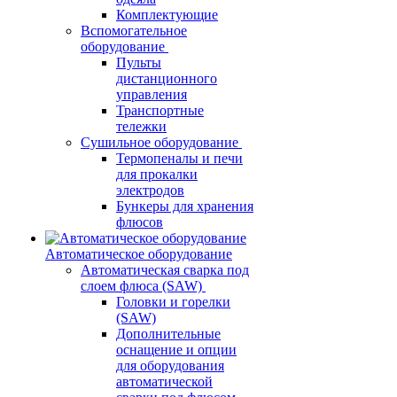
Комплектующие
Вспомогательное
оборудование
Пульты
дистанционного
управления
Транспортные
тележки
Сушильное оборудование
Термопеналы и печи
для прокалки
электродов
Бункеры для хранения
флюсов
Автоматическое оборудование
Автоматическая сварка под
слоем флюса (SAW)
Головки и горелки
(SAW)
Дополнительные
оснащение и опции
для оборудования
автоматической