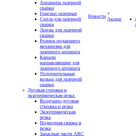
Аппараты лазерной
сварки
Горелки лазерные
Новости
Сопла для лазерной
Акции
сварки
Линзы для лазерной
сварки
Ролики подающего
механизма для
лазерного аппарата
Каналы
направляющие для
лазерного аппарата
Уплотнительные
кольца для лазерной
сварки
Дуговая строжка и
экзотермическая резка
Воздушно-дуговая
строжка и резка
Экзотермическая
резка
Подводная сварка и
резка
Запасные части ARC