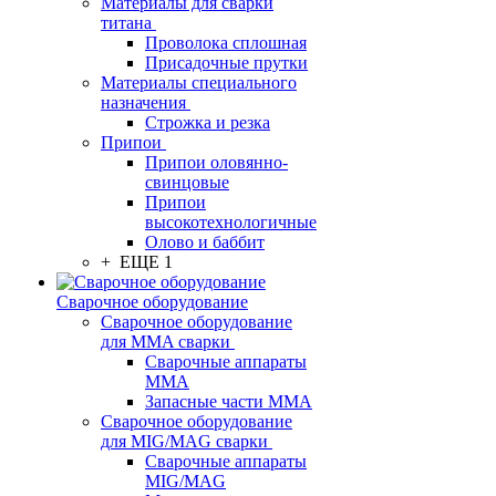
Материалы для сварки
титана
Проволока сплошная
Присадочные прутки
Материалы специального
назначения
Строжка и резка
Припои
Припои оловянно-
свинцовые
Припои
высокотехнологичные
Олово и баббит
+ ЕЩЕ 1
Сварочное оборудование
Сварочное оборудование
для MMA сварки
Сварочные аппараты
MMA
Запасные части MMA
Сварочное оборудование
для MIG/MAG сварки
Сварочные аппараты
MIG/MAG