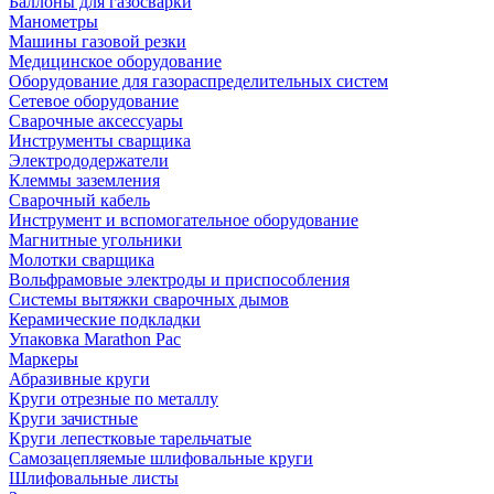
Баллоны для газосварки
Манометры
Машины газовой резки
Медицинское оборудование
Оборудование для газораспределительных систем
Сетевое оборудование
Сварочные аксессуары
Инструменты сварщика
Электрододержатели
Клеммы заземления
Сварочный кабель
Инструмент и вспомогательное оборудование
Магнитные угольники
Молотки сварщика
Вольфрамовые электроды и приспособления
Системы вытяжки сварочных дымов
Керамические подкладки
Упаковка Marathon Pac
Маркеры
Абразивные круги
Круги отрезные по металлу
Круги зачистные
Круги лепестковые тарельчатые
Самозацепляемые шлифовальные круги
Шлифовальные листы