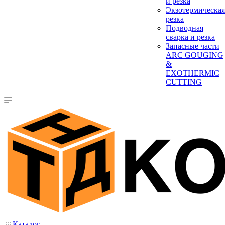
и резка
Экзотермическая
резка
Подводная
сварка и резка
Запасные части
ARC GOUGING
&
EXOTHERMIC
CUTTING
Каталог