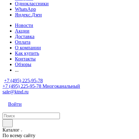
Одноклассники
WhatsApp
Яндекс.Дзен
Новости
Акции
Доставка
Оплата
О компании
Как купить
Контакты
Обзоры
...
+7 (495) 225-95-78
+7 (495) 225-95-78
Многоканальный
sale@ktnd.ru
Войти
Каталог
По всему сайту