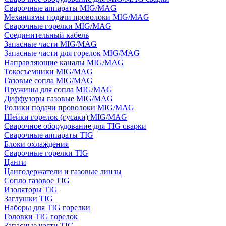
Сварочные аппараты MIG/MAG
Механизмы подачи проволоки MIG/MAG
Сварочные горелки MIG/MAG
Соединительный кабель
Запасные части MIG/MAG
Запасные части для горелок MIG/MAG
Направляющие каналы MIG/MAG
Токосъемники MIG/MAG
Газовые сопла MIG/MAG
Пружины для сопла MIG/MAG
Диффузоры газовые MIG/MAG
Ролики подачи проволоки MIG/MAG
Шейки горелок (гусаки) MIG/MAG
Сварочное оборудование для TIG сварки
Сварочные аппараты TIG
Блоки охлаждения
Сварочные горелки TIG
Цанги
Цангодержатели и газовые линзы
Сопло газовое TIG
Изоляторы TIG
Заглушки TIG
Наборы для TIG горелки
Головки TIG горелок
Запасные части TIG