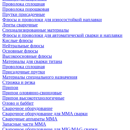
Проволока сплошная
Проволока порошковая
Прутки присадочные
Флюсы и проволоки для износостойкой наплавки
Ленты сварочные
Специализированные материалы
Флюсы и проволоки для автоматической сварки и наплавки
Кислые флюсы
Нейтральные флюсы
Основные флюсы
Высокоосновные флюсы
Материалы для сварки титана
Проволока сплошная
Присадочные прутки
Материалы специального назначения
Строжка и резка
Припои
Припои оловянно-свинцовые
Припои высокотехнологичные
Олово и баббит
Сварочное оборудование
Сварочное оборудование для MMA сварки
Сварочные аппараты MMA
Запасные части MMA
Сварочное оборудование для MIG/MAG сварки