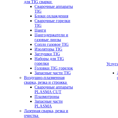
для TIG сварки
Сварочные аппараты
TIG
Блоки охлаждения
Сварочные горелки
TIG
Цанги
Цангодержатели и
газовые линзы
Сопло газовое TIG
Изоляторы TIG
Заглушки TIG
Наборы для TIG
горелки
Услуг
Головки TIG горелок
Запасные части TIG
Воздушно-плазменная
сварка, резка и строжка
Сварочные аппараты
PLASMA CUT
Плазмотроны
Запасные части
PLASMA
Лазерная сварка, резка и
очистка