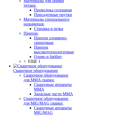
Материалы для сварки
титана
Проволока сплошная
Присадочные прутки
Материалы специального
назначения
Строжка и резка
Припои
Припои оловянно-
свинцовые
Припои
высокотехнологичные
Олово и баббит
+ ЕЩЕ 1
Сварочное оборудование
Сварочное оборудование
для MMA сварки
Сварочные аппараты
MMA
Запасные части MMA
Сварочное оборудование
для MIG/MAG сварки
Сварочные аппараты
MIG/MAG