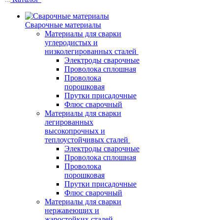
Сварочные материалы
Материалы для сварки
углеродистых и
низколегированных сталей
Электроды сварочные
Проволока сплошная
Проволока
порошковая
Прутки присадочные
Флюс сварочный
Материалы для сварки
легированных
высокопрочных и
теплоустойчивых сталей
Электроды сварочные
Проволока сплошная
Проволока
порошковая
Прутки присадочные
Флюс сварочный
Материалы для сварки
нержавеющих и
жаростойких сталей