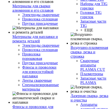
Наборы для TIG
Материалы для сварки
горелки
алюминия и его сплавов
Головки TIG
Электроды сварочные
горелок
Проволока сплошная
Запасные части
Прутки присадочные
TIG
+ ЕЩЕ
Материалы для наплавки и
ремонта деталей
Электроды сварочные
Воздушно-плазменная
Проволока сплошная
сварка, резка и
Проволока
строжка
порошковая
Сварочные
Прутки присадочные
аппараты
Флюсы и проволоки
PLASMA CUT
для износостойкой
Плазмотроны
наплавки
Запасные части
Ленты сварочные
PLASMA
Специализированные
материалы
Лазерная сварка, резка
и очистка
Аппараты
Флюсы и проволоки для
лазерной сварки