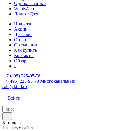
Одноклассники
WhatsApp
Яндекс.Дзен
Новости
Акции
Доставка
Оплата
О компании
Как купить
Контакты
Обзоры
...
+7 (495) 225-95-78
+7 (495) 225-95-78
Многоканальный
sale@ktnd.ru
Войти
Каталог
По всему сайту