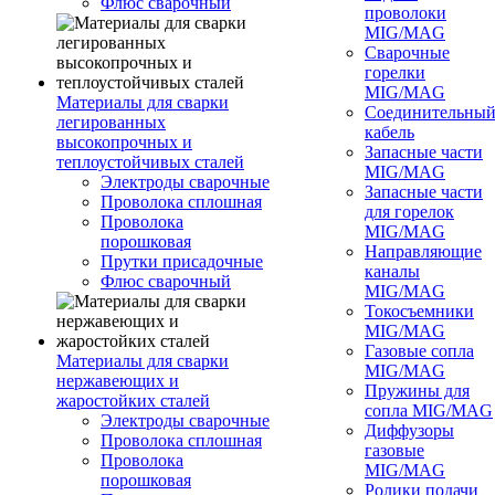
Флюс сварочный
проволоки
MIG/MAG
Сварочные
горелки
MIG/MAG
Материалы для сварки
Соединительны
легированных
кабель
высокопрочных и
Запасные части
теплоустойчивых сталей
MIG/MAG
Электроды сварочные
Запасные части
Проволока сплошная
для горелок
Проволока
MIG/MAG
порошковая
Направляющие
Прутки присадочные
каналы
Флюс сварочный
MIG/MAG
Токосъемники
MIG/MAG
Газовые сопла
Материалы для сварки
MIG/MAG
нержавеющих и
Пружины для
жаростойких сталей
сопла MIG/MAG
Электроды сварочные
Диффузоры
Проволока сплошная
газовые
Проволока
MIG/MAG
порошковая
Ролики подачи