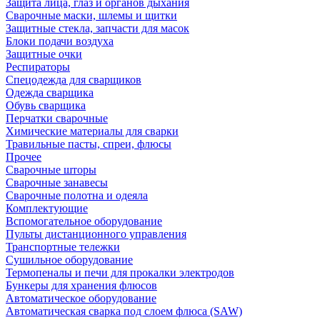
Защита лица, глаз и органов дыхания
Сварочные маски, шлемы и щитки
Защитные стекла, запчасти для масок
Блоки подачи воздуха
Защитные очки
Респираторы
Спецодежда для сварщиков
Одежда сварщика
Обувь сварщика
Перчатки сварочные
Химические материалы для сварки
Травильные пасты, спреи, флюсы
Прочее
Сварочные шторы
Сварочные занавесы
Сварочные полотна и одеяла
Комплектующие
Вспомогательное оборудование
Пульты дистанционного управления
Транспортные тележки
Сушильное оборудование
Термопеналы и печи для прокалки электродов
Бункеры для хранения флюсов
Автоматическое оборудование
Автоматическая сварка под слоем флюса (SAW)