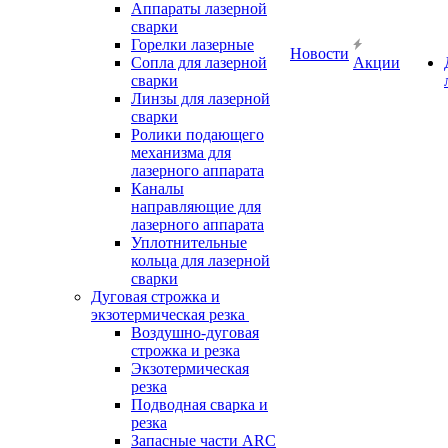
Аппараты лазерной
сварки
Горелки лазерные
Новости
Сопла для лазерной
Акции
сварки
Линзы для лазерной
сварки
Ролики подающего
механизма для
лазерного аппарата
Каналы
направляющие для
лазерного аппарата
Уплотнительные
кольца для лазерной
сварки
Дуговая строжка и
экзотермическая резка
Воздушно-дуговая
строжка и резка
Экзотермическая
резка
Подводная сварка и
резка
Запасные части ARC