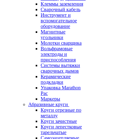
Клеммы заземления
Сварочный кабель
Инструмент и
вспомогательное
оборудование
Магнитные
угольники
Молотки сварщика
Вольфрамовые
электроды и
приспособления
Системы вытяжки
сварочных дымов
Керамические
подкладки
Упаковка Marathon
Pac
Маркеры
Абразивные круги
Круги отрезные по
металлу
Круги зачистные
Круги лепестковые
тарельчатые
Самозацепляемые