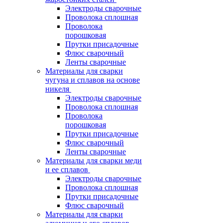
Электроды сварочные
Проволока сплошная
Проволока
порошковая
Прутки присадочные
Флюс сварочный
Ленты сварочные
Материалы для сварки
чугуна и сплавов на основе
никеля
Электроды сварочные
Проволока сплошная
Проволока
порошковая
Прутки присадочные
Флюс сварочный
Ленты сварочные
Материалы для сварки меди
и ее сплавов
Электроды сварочные
Проволока сплошная
Прутки присадочные
Флюс сварочный
Материалы для сварки