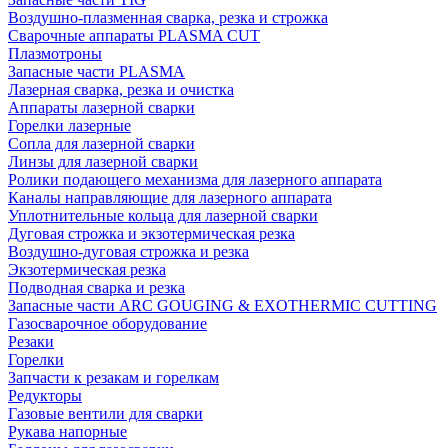
Воздушно-плазменная сварка, резка и строжка
Сварочные аппараты PLASMA CUT
Плазмотроны
Запасные части PLASMA
Лазерная сварка, резка и очистка
Аппараты лазерной сварки
Горелки лазерные
Сопла для лазерной сварки
Линзы для лазерной сварки
Ролики подающего механизма для лазерного аппарата
Каналы направляющие для лазерного аппарата
Уплотнительные кольца для лазерной сварки
Дуговая строжка и экзотермическая резка
Воздушно-дуговая строжка и резка
Экзотермическая резка
Подводная сварка и резка
Запасные части ARC GOUGING & EXOTHERMIC CUTTING
Газосварочное оборудование
Резаки
Горелки
Запчасти к резакам и горелкам
Редукторы
Газовые вентили для сварки
Рукава напорные