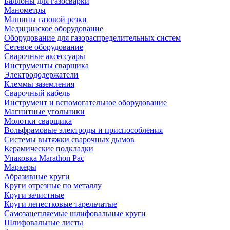
Баллоны для газосварки
Манометры
Машины газовой резки
Медицинское оборудование
Оборудование для газораспределительных систем
Сетевое оборудование
Сварочные аксессуары
Инструменты сварщика
Электрододержатели
Клеммы заземления
Сварочный кабель
Инструмент и вспомогательное оборудование
Магнитные угольники
Молотки сварщика
Вольфрамовые электроды и приспособления
Системы вытяжки сварочных дымов
Керамические подкладки
Упаковка Marathon Pac
Маркеры
Абразивные круги
Круги отрезные по металлу
Круги зачистные
Круги лепестковые тарельчатые
Самозацепляемые шлифовальные круги
Шлифовальные листы