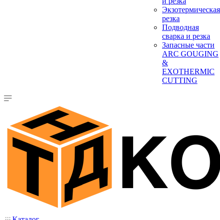
и резка
Экзотермическая
резка
Подводная
сварка и резка
Запасные части
ARC GOUGING
&
EXOTHERMIC
CUTTING
Каталог