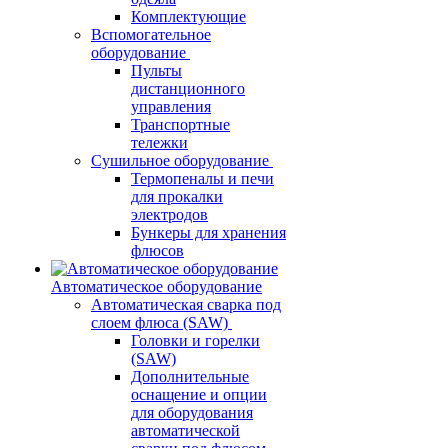
Комплектующие
Вспомогательное
оборудование
Пульты
дистанционного
управления
Транспортные
тележки
Сушильное оборудование
Термопеналы и печи
для прокалки
электродов
Бункеры для хранения
флюсов
Автоматическое оборудование
Автоматическая сварка под
слоем флюса (SAW)
Головки и горелки
(SAW)
Дополнительные
оснащение и опции
для оборудования
автоматической