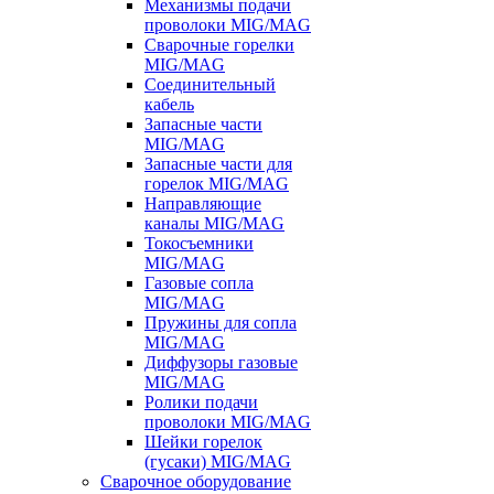
Механизмы подачи
проволоки MIG/MAG
Сварочные горелки
MIG/MAG
Соединительный
кабель
Запасные части
MIG/MAG
Запасные части для
горелок MIG/MAG
Направляющие
каналы MIG/MAG
Токосъемники
MIG/MAG
Газовые сопла
MIG/MAG
Пружины для сопла
MIG/MAG
Диффузоры газовые
MIG/MAG
Ролики подачи
проволоки MIG/MAG
Шейки горелок
(гусаки) MIG/MAG
Сварочное оборудование