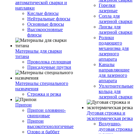
автоматической сварки и
Горелки
наплавки
лазерные
Кислые флюсы
Сопла для
Нейтральные флюсы
лазерной сварки
Основные флюсы
Линзы для
Высокоосновные
лазерной сварки
флюсы
Ролики
подающего
механизма для
Материалы для сварки
лазерного
титана
аппарата
Проволока сплошная
Каналы
Присадочные прутки
направляющие
для лазерного
аппарата
Материалы специального
Уплотнительные
назначения
кольца для
Строжка и резка
лазерной сварки
Припои
Припои оловянно-
Дуговая строжка и
свинцовые
экзотермическая резка
Припои
Воздушно-
высокотехнологичные
дуговая строжка
Олово и баббит