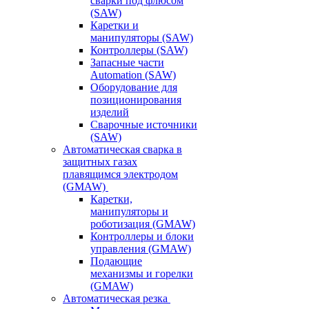
сварки под флюсом
(SAW)
Каретки и
манипуляторы (SAW)
Контроллеры (SAW)
Запасные части
Automation (SAW)
Оборудование для
позиционирования
изделий
Сварочные источники
(SAW)
Автоматическая сварка в
защитных газах
плавящимся электродом
(GMAW)
Каретки,
манипуляторы и
роботизация (GMAW)
Контроллеры и блоки
управления (GMAW)
Подающие
механизмы и горелки
(GMAW)
Автоматическая резка