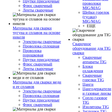
Прутки присадочные
проволоки
Флюс сварочный
MIG/MAG
Ленты сварочные
Шейки горелок
(гусаки)
MIG/MAG
+ ЕЩЕ
Материалы для сварки
чугуна и сплавов на основе
никеля
Электроды сварочные
Сварочное
Проволока сплошная
оборудование для TIG
Проволока
сварки
порошковая
Сварочные
Прутки присадочные
аппараты TIG
Флюс сварочный
Блоки
Ленты сварочные
охлаждения
Сварочные
горелки TIG
Материалы для сварки меди
Цанги
и ее сплавов
Цангодержатели
Электроды сварочные
и газовые линзы
Проволока сплошная
Сопло газовое
Прутки присадочные
TIG
Флюс сварочный
Изоляторы TIG
Заглушки TIG