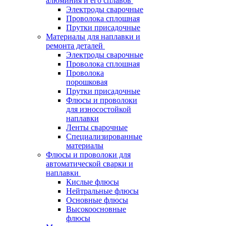
алюминия и его сплавов
Электроды сварочные
Проволока сплошная
Прутки присадочные
Материалы для наплавки и
ремонта деталей
Электроды сварочные
Проволока сплошная
Проволока
порошковая
Прутки присадочные
Флюсы и проволоки
для износостойкой
наплавки
Ленты сварочные
Специализированные
материалы
Флюсы и проволоки для
автоматической сварки и
наплавки
Кислые флюсы
Нейтральные флюсы
Основные флюсы
Высокоосновные
флюсы