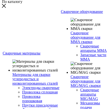
По каталогу
Сварочное оборудование
Сварочное
оборудование для
MMA сварки
Сварочные
аппараты MMA
Сварочные материалы
Запасные части
MMA
Материалы для сварки
Сварочное
углеродистых и
оборудование для
низколегированных сталей
MIG/MAG сварки
Электроды сварочные
Сварочные
Проволока сплошная
аппараты
Проволока
MIG/MAG
порошковая
Механизмы
Прутки присадочные
подачи