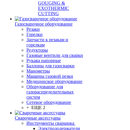
GOUGING &
EXOTHERMIC
CUTTING
Газосварочное оборудование
Резаки
Горелки
Запчасти к резакам и
горелкам
Редукторы
Газовые вентили для сварки
Рукава напорные
Баллоны для газосварки
Манометры
Машины газовой резки
Медицинское оборудование
Оборудование для
газораспределительных
систем
Сетевое оборудование
+ ЕЩЕ 2
Сварочные аксессуары
Инструменты сварщика
Электрододержатели