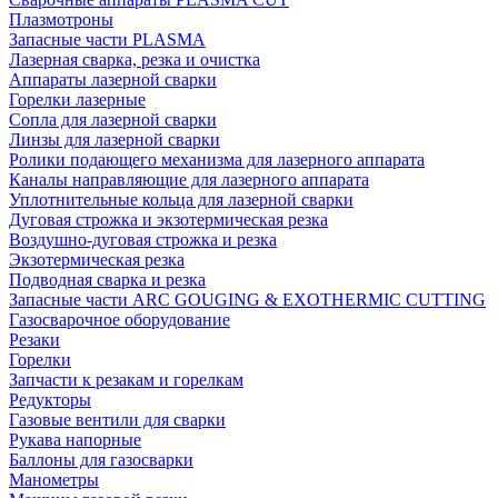
Плазмотроны
Запасные части PLASMA
Лазерная сварка, резка и очистка
Аппараты лазерной сварки
Горелки лазерные
Сопла для лазерной сварки
Линзы для лазерной сварки
Ролики подающего механизма для лазерного аппарата
Каналы направляющие для лазерного аппарата
Уплотнительные кольца для лазерной сварки
Дуговая строжка и экзотермическая резка
Воздушно-дуговая строжка и резка
Экзотермическая резка
Подводная сварка и резка
Запасные части ARC GOUGING & EXOTHERMIC CUTTING
Газосварочное оборудование
Резаки
Горелки
Запчасти к резакам и горелкам
Редукторы
Газовые вентили для сварки
Рукава напорные
Баллоны для газосварки
Манометры