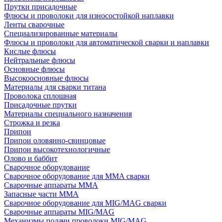
Прутки присадочные
Флюсы и проволоки для износостойкой наплавки
Ленты сварочные
Специализированные материалы
Флюсы и проволоки для автоматической сварки и наплавки
Кислые флюсы
Нейтральные флюсы
Основные флюсы
Высокоосновные флюсы
Материалы для сварки титана
Проволока сплошная
Присадочные прутки
Материалы специального назначения
Строжка и резка
Припои
Припои оловянно-свинцовые
Припои высокотехнологичные
Олово и баббит
Сварочное оборудование
Сварочное оборудование для MMA сварки
Сварочные аппараты MMA
Запасные части MMA
Сварочное оборудование для MIG/MAG сварки
Сварочные аппараты MIG/MAG
Механизмы подачи проволоки MIG/MAG