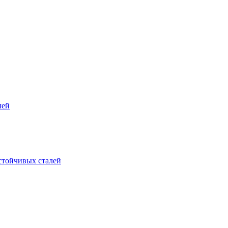
лей
стойчивых сталей