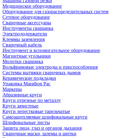
Машины газовой резки
Медицинское оборудование
Оборудование для газораспределительных систем
Сетевое оборудование
Сварочные аксессуары
Инструменты сварщика
Электрододержатели
Клеммы заземления
Сварочный кабель
Инструмент и вспомогательное оборудование
Магнитные угольники
Молотки сварщика
Вольфрамовые электроды и приспособления
Системы вытяжки сварочных дымов
Керамические подкладки
Упаковка Marathon Pac
Маркеры
Абразивные круги
Круги отрезные по металлу
Круги зачистные
Круги лепестковые тарельчатые
Самозацепляемые шлифовальные круги
Шлифовальные листы
Защита лица, глаз и органов дыхания
Сварочные маски, шлемы и щитки