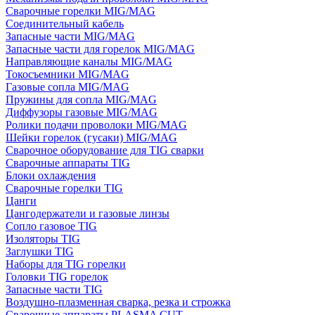
Сварочные горелки MIG/MAG
Соединительный кабель
Запасные части MIG/MAG
Запасные части для горелок MIG/MAG
Направляющие каналы MIG/MAG
Токосъемники MIG/MAG
Газовые сопла MIG/MAG
Пружины для сопла MIG/MAG
Диффузоры газовые MIG/MAG
Ролики подачи проволоки MIG/MAG
Шейки горелок (гусаки) MIG/MAG
Сварочное оборудование для TIG сварки
Сварочные аппараты TIG
Блоки охлаждения
Сварочные горелки TIG
Цанги
Цангодержатели и газовые линзы
Сопло газовое TIG
Изоляторы TIG
Заглушки TIG
Наборы для TIG горелки
Головки TIG горелок
Запасные части TIG
Воздушно-плазменная сварка, резка и строжка
Сварочные аппараты PLASMA CUT