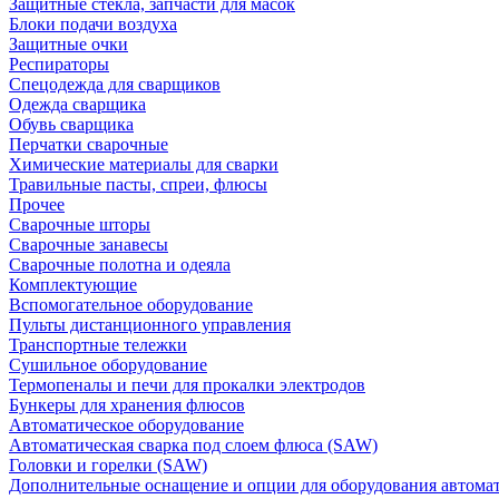
Защитные стекла, запчасти для масок
Блоки подачи воздуха
Защитные очки
Респираторы
Спецодежда для сварщиков
Одежда сварщика
Обувь сварщика
Перчатки сварочные
Химические материалы для сварки
Травильные пасты, спреи, флюсы
Прочее
Сварочные шторы
Сварочные занавесы
Сварочные полотна и одеяла
Комплектующие
Вспомогательное оборудование
Пульты дистанционного управления
Транспортные тележки
Сушильное оборудование
Термопеналы и печи для прокалки электродов
Бункеры для хранения флюсов
Автоматическое оборудование
Автоматическая сварка под слоем флюса (SAW)
Головки и горелки (SAW)
Дополнительные оснащение и опции для оборудования автома