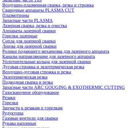
Воздушно-плазменная сварка, резка и строжка
Сварочные аппараты PLASMA CUT
Плазмотроны
Запасные части PLASMA
Лазерная сварка, резка и очистка
Аппараты лазерной сварки
Горелки лазерные
Сопла для лазерной сварки
Линзы для лазерной сварки
Ролики подающего механизма для лазерного аппарата
Каналы направляющие для лазерного аппарата
Уплотнительные кольца для лазерной сварки
Дуговая строжка и экзотермическая резка
Воздушно-дуговая строжка и резка
Экзотермическая резка
Подводная сварка и резка
Запасные части ARC GOUGING & EXOTHERMIC CUTTING
Газосварочное оборудование
Резаки
Горелки
Запчасти к резакам и горелкам
Редукторы
Газовые вентили для сварки
Рукава напорные