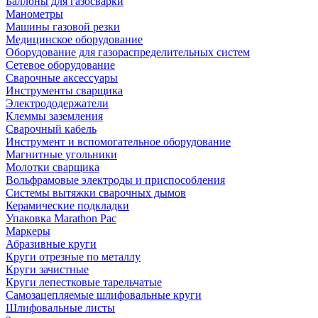
Баллоны для газосварки
Манометры
Машины газовой резки
Медицинское оборудование
Оборудование для газораспределительных систем
Сетевое оборудование
Сварочные аксессуары
Инструменты сварщика
Электрододержатели
Клеммы заземления
Сварочный кабель
Инструмент и вспомогательное оборудование
Магнитные угольники
Молотки сварщика
Вольфрамовые электроды и приспособления
Системы вытяжки сварочных дымов
Керамические подкладки
Упаковка Marathon Pac
Маркеры
Абразивные круги
Круги отрезные по металлу
Круги зачистные
Круги лепестковые тарельчатые
Самозацепляемые шлифовальные круги
Шлифовальные листы