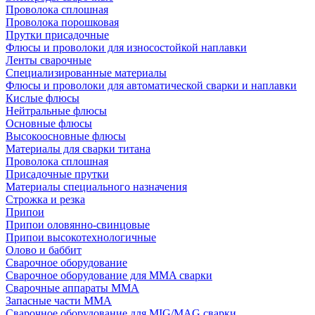
Проволока сплошная
Проволока порошковая
Прутки присадочные
Флюсы и проволоки для износостойкой наплавки
Ленты сварочные
Специализированные материалы
Флюсы и проволоки для автоматической сварки и наплавки
Кислые флюсы
Нейтральные флюсы
Основные флюсы
Высокоосновные флюсы
Материалы для сварки титана
Проволока сплошная
Присадочные прутки
Материалы специального назначения
Строжка и резка
Припои
Припои оловянно-свинцовые
Припои высокотехнологичные
Олово и баббит
Сварочное оборудование
Сварочное оборудование для MMA сварки
Сварочные аппараты MMA
Запасные части MMA
Сварочное оборудование для MIG/MAG сварки