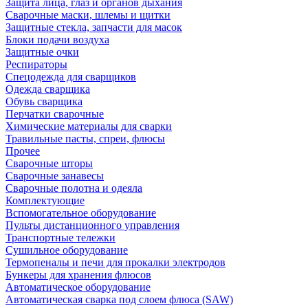
Защита лица, глаз и органов дыхания
Сварочные маски, шлемы и щитки
Защитные стекла, запчасти для масок
Блоки подачи воздуха
Защитные очки
Респираторы
Спецодежда для сварщиков
Одежда сварщика
Обувь сварщика
Перчатки сварочные
Химические материалы для сварки
Травильные пасты, спреи, флюсы
Прочее
Сварочные шторы
Сварочные занавесы
Сварочные полотна и одеяла
Комплектующие
Вспомогательное оборудование
Пульты дистанционного управления
Транспортные тележки
Сушильное оборудование
Термопеналы и печи для прокалки электродов
Бункеры для хранения флюсов
Автоматическое оборудование
Автоматическая сварка под слоем флюса (SAW)