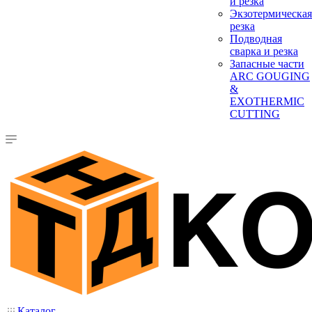
и резка
Экзотермическая
резка
Подводная
сварка и резка
Запасные части
ARC GOUGING
&
EXOTHERMIC
CUTTING
Каталог