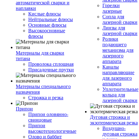
автоматической сварки и
Горелки
наплавки
лазерные
Кислые флюсы
Сопла для
Нейтральные флюсы
лазерной сварки
Основные флюсы
Линзы для
Высокоосновные
лазерной сварки
флюсы
Ролики
подающего
механизма для
Материалы для сварки
лазерного
титана
аппарата
Проволока сплошная
Каналы
Присадочные прутки
направляющие
для лазерного
аппарата
Материалы специального
Уплотнительные
назначения
кольца для
Строжка и резка
лазерной сварки
Припои
Припои оловянно-
Дуговая строжка и
свинцовые
экзотермическая резка
Припои
Воздушно-
высокотехнологичные
дуговая строжка
Олово и баббит