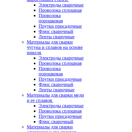
Электроды сварочные
Проволока сплошная
Проволока
порошковая
Прутки присадочные
Флюс сварочный
Ленты сварочные
Материалы для сварки
чугуна и сплавов на основе
никеля
Электроды сварочные
Проволока сплошная
Проволока
порошковая
Прутки присадочные
Флюс сварочный
Ленты сварочные
Материалы для сварки меди
и ее сплавов
Электроды сварочные
Проволока сплошная
Прутки присадочные
Флюс сварочный
Материалы для сварки