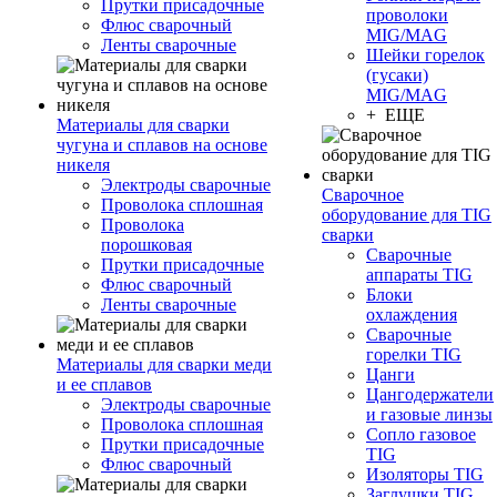
Прутки присадочные
проволоки
Флюс сварочный
MIG/MAG
Ленты сварочные
Шейки горелок
(гусаки)
MIG/MAG
+ ЕЩЕ
Материалы для сварки
чугуна и сплавов на основе
никеля
Электроды сварочные
Сварочное
Проволока сплошная
оборудование для TIG
Проволока
сварки
порошковая
Сварочные
Прутки присадочные
аппараты TIG
Флюс сварочный
Блоки
Ленты сварочные
охлаждения
Сварочные
горелки TIG
Материалы для сварки меди
Цанги
и ее сплавов
Цангодержатели
Электроды сварочные
и газовые линзы
Проволока сплошная
Сопло газовое
Прутки присадочные
TIG
Флюс сварочный
Изоляторы TIG
Заглушки TIG