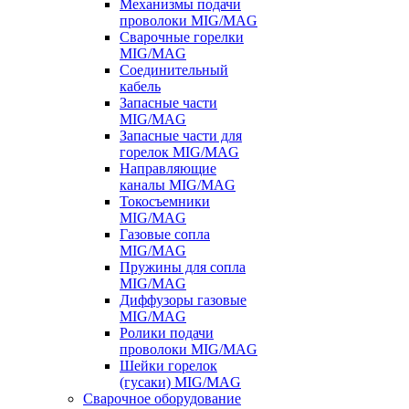
Механизмы подачи
проволоки MIG/MAG
Сварочные горелки
MIG/MAG
Соединительный
кабель
Запасные части
MIG/MAG
Запасные части для
горелок MIG/MAG
Направляющие
каналы MIG/MAG
Токосъемники
MIG/MAG
Газовые сопла
MIG/MAG
Пружины для сопла
MIG/MAG
Диффузоры газовые
MIG/MAG
Ролики подачи
проволоки MIG/MAG
Шейки горелок
(гусаки) MIG/MAG
Сварочное оборудование