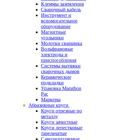
Клеммы заземления
Сварочный кабель
Инструмент и
вспомогательное
оборудование
Магнитные
угольники
Молотки сварщика
Вольфрамовые
электроды и
приспособления
Системы вытяжки
сварочных дымов
Керамические
подкладки
Упаковка Marathon
Pac
Маркеры
Абразивные круги
Круги отрезные по
металлу
Круги зачистные
Круги лепестковые
тарельчатые
Самозацепляемые