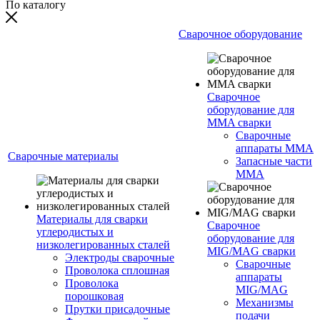
По каталогу
Сварочное оборудование
Сварочное
оборудование для
MMA сварки
Сварочные
аппараты MMA
Сварочные материалы
Запасные части
MMA
Материалы для сварки
Сварочное
углеродистых и
оборудование для
низколегированных сталей
MIG/MAG сварки
Электроды сварочные
Сварочные
Проволока сплошная
аппараты
Проволока
MIG/MAG
порошковая
Механизмы
Прутки присадочные
подачи