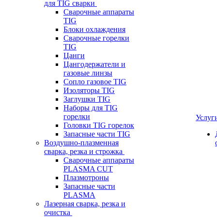
для TIG сварки
Сварочные аппараты
TIG
Блоки охлаждения
Сварочные горелки
TIG
Цанги
Цангодержатели и
газовые линзы
Сопло газовое TIG
Изоляторы TIG
Заглушки TIG
Наборы для TIG
горелки
Услуг
Головки TIG горелок
Запасные части TIG
Воздушно-плазменная
сварка, резка и строжка
Сварочные аппараты
PLASMA CUT
Плазмотроны
Запасные части
PLASMA
Лазерная сварка, резка и
очистка