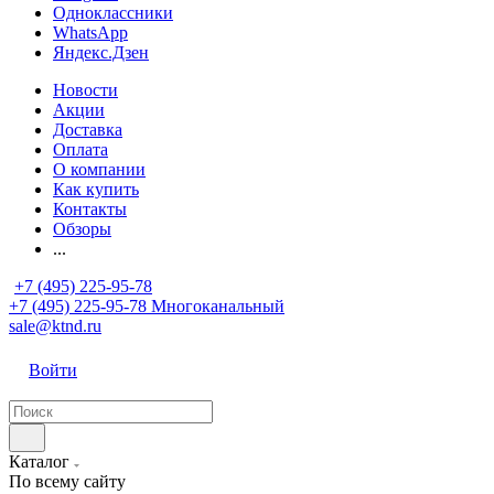
Одноклассники
WhatsApp
Яндекс.Дзен
Новости
Акции
Доставка
Оплата
О компании
Как купить
Контакты
Обзоры
...
+7 (495) 225-95-78
+7 (495) 225-95-78
Многоканальный
sale@ktnd.ru
Войти
Каталог
По всему сайту