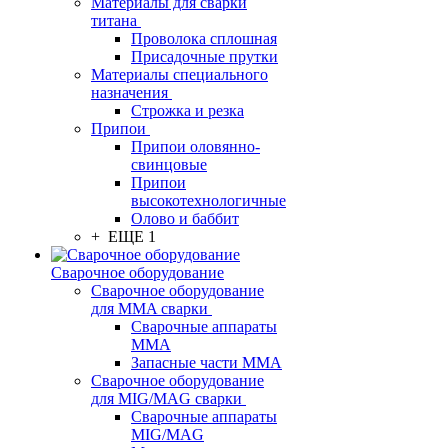
Материалы для сварки
титана
Проволока сплошная
Присадочные прутки
Материалы специального
назначения
Строжка и резка
Припои
Припои оловянно-
свинцовые
Припои
высокотехнологичные
Олово и баббит
+ ЕЩЕ 1
Сварочное оборудование
Сварочное оборудование
для MMA сварки
Сварочные аппараты
MMA
Запасные части MMA
Сварочное оборудование
для MIG/MAG сварки
Сварочные аппараты
MIG/MAG