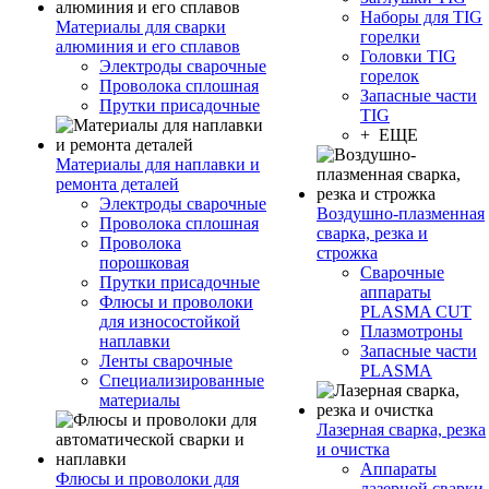
Наборы для TIG
Материалы для сварки
горелки
алюминия и его сплавов
Головки TIG
Электроды сварочные
горелок
Проволока сплошная
Запасные части
Прутки присадочные
TIG
+ ЕЩЕ
Материалы для наплавки и
ремонта деталей
Электроды сварочные
Воздушно-плазменная
Проволока сплошная
сварка, резка и
Проволока
строжка
порошковая
Сварочные
Прутки присадочные
аппараты
Флюсы и проволоки
PLASMA CUT
для износостойкой
Плазмотроны
наплавки
Запасные части
Ленты сварочные
PLASMA
Специализированные
материалы
Лазерная сварка, резка
и очистка
Аппараты
Флюсы и проволоки для
лазерной сварки