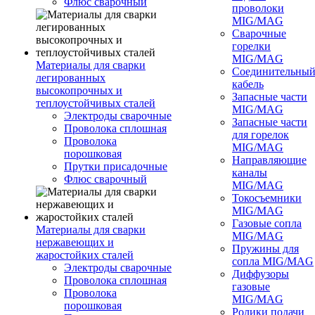
Флюс сварочный
проволоки
MIG/MAG
Сварочные
горелки
MIG/MAG
Материалы для сварки
Соединительны
легированных
кабель
высокопрочных и
Запасные части
теплоустойчивых сталей
MIG/MAG
Электроды сварочные
Запасные части
Проволока сплошная
для горелок
Проволока
MIG/MAG
порошковая
Направляющие
Прутки присадочные
каналы
Флюс сварочный
MIG/MAG
Токосъемники
MIG/MAG
Газовые сопла
Материалы для сварки
MIG/MAG
нержавеющих и
Пружины для
жаростойких сталей
сопла MIG/MAG
Электроды сварочные
Диффузоры
Проволока сплошная
газовые
Проволока
MIG/MAG
порошковая
Ролики подачи