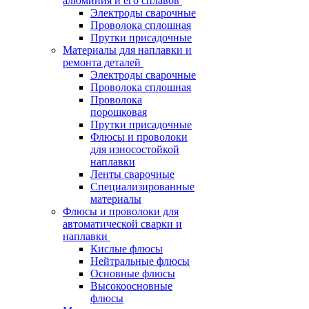
алюминия и его сплавов
Электроды сварочные
Проволока сплошная
Прутки присадочные
Материалы для наплавки и
ремонта деталей
Электроды сварочные
Проволока сплошная
Проволока
порошковая
Прутки присадочные
Флюсы и проволоки
для износостойкой
наплавки
Ленты сварочные
Специализированные
материалы
Флюсы и проволоки для
автоматической сварки и
наплавки
Кислые флюсы
Нейтральные флюсы
Основные флюсы
Высокоосновные
флюсы