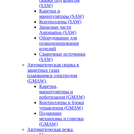
сварки под флюсом
(SAW)
Каретки и
манипуляторы (SAW)
Контроллеры (SAW)
Запасные части
Automation (SAW)
Оборудование для
позиционирования
изделий
Сварочные источники
(SAW)
Автоматическая сварка в
защитных газах
плавящимся электродом
(GMAW)
Каретки,
манипуляторы и
роботизация (GMAW)
Контроллеры и блоки
управления (GMAW)
Подающие
механизмы и горелки
(GMAW)
Автоматическая резка