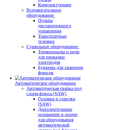
Комплектующие
Вспомогательное
оборудование
Пульты
дистанционного
управления
Транспортные
тележки
Сушильное оборудование
Термопеналы и печи
для прокалки
электродов
Бункеры для хранения
флюсов
Автоматическое оборудование
Автоматическая сварка под
слоем флюса (SAW)
Головки и горелки
(SAW)
Дополнительные
оснащение и опции
для оборудования
автоматической