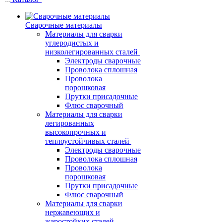
Сварочные материалы
Материалы для сварки
углеродистых и
низколегированных сталей
Электроды сварочные
Проволока сплошная
Проволока
порошковая
Прутки присадочные
Флюс сварочный
Материалы для сварки
легированных
высокопрочных и
теплоустойчивых сталей
Электроды сварочные
Проволока сплошная
Проволока
порошковая
Прутки присадочные
Флюс сварочный
Материалы для сварки
нержавеющих и
жаростойких сталей