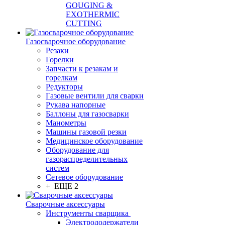
GOUGING &
EXOTHERMIC
CUTTING
Газосварочное оборудование
Резаки
Горелки
Запчасти к резакам и
горелкам
Редукторы
Газовые вентили для сварки
Рукава напорные
Баллоны для газосварки
Манометры
Машины газовой резки
Медицинское оборудование
Оборудование для
газораспределительных
систем
Сетевое оборудование
+ ЕЩЕ 2
Сварочные аксессуары
Инструменты сварщика
Электрододержатели