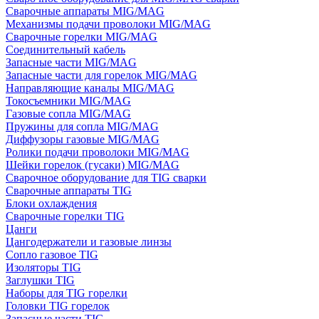
Сварочные аппараты MIG/MAG
Механизмы подачи проволоки MIG/MAG
Сварочные горелки MIG/MAG
Соединительный кабель
Запасные части MIG/MAG
Запасные части для горелок MIG/MAG
Направляющие каналы MIG/MAG
Токосъемники MIG/MAG
Газовые сопла MIG/MAG
Пружины для сопла MIG/MAG
Диффузоры газовые MIG/MAG
Ролики подачи проволоки MIG/MAG
Шейки горелок (гусаки) MIG/MAG
Сварочное оборудование для TIG сварки
Сварочные аппараты TIG
Блоки охлаждения
Сварочные горелки TIG
Цанги
Цангодержатели и газовые линзы
Сопло газовое TIG
Изоляторы TIG
Заглушки TIG
Наборы для TIG горелки
Головки TIG горелок
Запасные части TIG