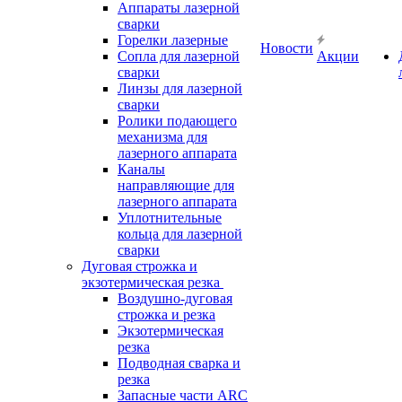
Аппараты лазерной
сварки
Горелки лазерные
Новости
Сопла для лазерной
Акции
сварки
Линзы для лазерной
сварки
Ролики подающего
механизма для
лазерного аппарата
Каналы
направляющие для
лазерного аппарата
Уплотнительные
кольца для лазерной
сварки
Дуговая строжка и
экзотермическая резка
Воздушно-дуговая
строжка и резка
Экзотермическая
резка
Подводная сварка и
резка
Запасные части ARC