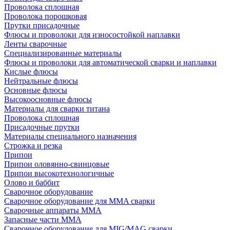
Проволока сплошная
Проволока порошковая
Прутки присадочные
Флюсы и проволоки для износостойкой наплавки
Ленты сварочные
Специализированные материалы
Флюсы и проволоки для автоматической сварки и наплавки
Кислые флюсы
Нейтральные флюсы
Основные флюсы
Высокоосновные флюсы
Материалы для сварки титана
Проволока сплошная
Присадочные прутки
Материалы специального назначения
Строжка и резка
Припои
Припои оловянно-свинцовые
Припои высокотехнологичные
Олово и баббит
Сварочное оборудование
Сварочное оборудование для MMA сварки
Сварочные аппараты MMA
Запасные части MMA
Сварочное оборудование для MIG/MAG сварки