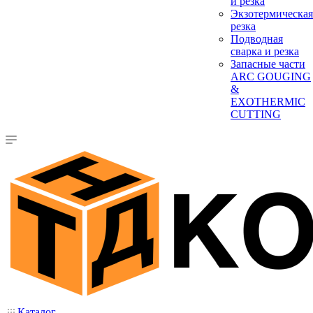
и резка
Экзотермическая
резка
Подводная
сварка и резка
Запасные части
ARC GOUGING
&
EXOTHERMIC
CUTTING
Каталог