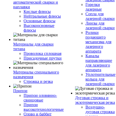
автоматической сварки и
Горелки
наплавки
лазерные
Кислые флюсы
Сопла для
Нейтральные флюсы
лазерной сварки
Основные флюсы
Линзы для
Высокоосновные
лазерной сварки
флюсы
Ролики
подающего
механизма для
Материалы для сварки
лазерного
титана
аппарата
Проволока сплошная
Каналы
Присадочные прутки
направляющие
для лазерного
аппарата
Материалы специального
Уплотнительные
назначения
кольца для
Строжка и резка
лазерной сварки
Припои
Припои оловянно-
Дуговая строжка и
свинцовые
экзотермическая резка
Припои
Воздушно-
высокотехнологичные
дуговая строжка
Олово и баббит