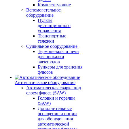
Комплектующие
Вспомогательное
оборудование
Пульты
дистанционного
управления
Транспортные
тележки
Сушильное оборудование
Термопеналы и печи
для прокалки
электродов
Бункеры для хранения
флюсов
Автоматическое оборудование
Автоматическая сварка под
слоем флюса (SAW)
Головки и горелки
(SAW)
Дополнительные
оснащение и опции
для оборудования
автоматической