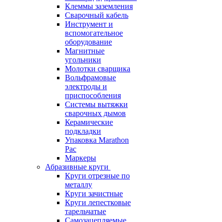
Клеммы заземления
Сварочный кабель
Инструмент и
вспомогательное
оборудование
Магнитные
угольники
Молотки сварщика
Вольфрамовые
электроды и
приспособления
Системы вытяжки
сварочных дымов
Керамические
подкладки
Упаковка Marathon
Pac
Маркеры
Абразивные круги
Круги отрезные по
металлу
Круги зачистные
Круги лепестковые
тарельчатые
Самозацепляемые