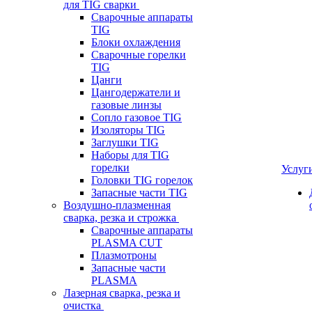
для TIG сварки
Сварочные аппараты
TIG
Блоки охлаждения
Сварочные горелки
TIG
Цанги
Цангодержатели и
газовые линзы
Сопло газовое TIG
Изоляторы TIG
Заглушки TIG
Наборы для TIG
горелки
Услуг
Головки TIG горелок
Запасные части TIG
Воздушно-плазменная
сварка, резка и строжка
Сварочные аппараты
PLASMA CUT
Плазмотроны
Запасные части
PLASMA
Лазерная сварка, резка и
очистка