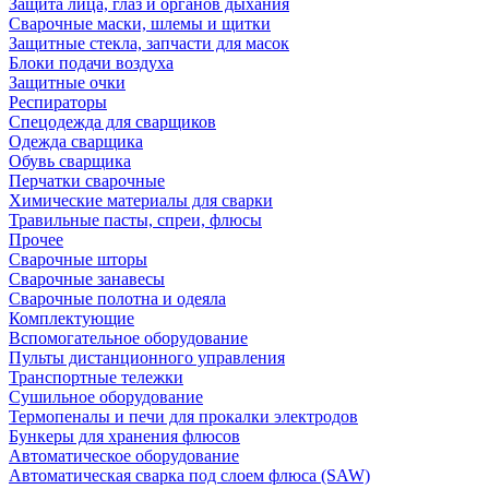
Защита лица, глаз и органов дыхания
Сварочные маски, шлемы и щитки
Защитные стекла, запчасти для масок
Блоки подачи воздуха
Защитные очки
Респираторы
Спецодежда для сварщиков
Одежда сварщика
Обувь сварщика
Перчатки сварочные
Химические материалы для сварки
Травильные пасты, спреи, флюсы
Прочее
Сварочные шторы
Сварочные занавесы
Сварочные полотна и одеяла
Комплектующие
Вспомогательное оборудование
Пульты дистанционного управления
Транспортные тележки
Сушильное оборудование
Термопеналы и печи для прокалки электродов
Бункеры для хранения флюсов
Автоматическое оборудование
Автоматическая сварка под слоем флюса (SAW)