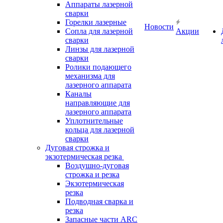
Аппараты лазерной
сварки
Горелки лазерные
Новости
Сопла для лазерной
Акции
сварки
Линзы для лазерной
сварки
Ролики подающего
механизма для
лазерного аппарата
Каналы
направляющие для
лазерного аппарата
Уплотнительные
кольца для лазерной
сварки
Дуговая строжка и
экзотермическая резка
Воздушно-дуговая
строжка и резка
Экзотермическая
резка
Подводная сварка и
резка
Запасные части ARC