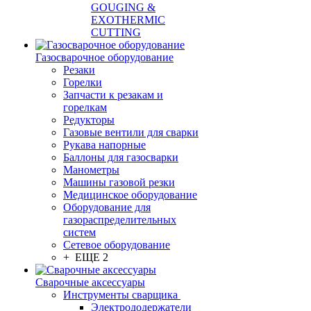
GOUGING &
EXOTHERMIC
CUTTING
Газосварочное оборудование
Резаки
Горелки
Запчасти к резакам и
горелкам
Редукторы
Газовые вентили для сварки
Рукава напорные
Баллоны для газосварки
Манометры
Машины газовой резки
Медицинское оборудование
Оборудование для
газораспределительных
систем
Сетевое оборудование
+ ЕЩЕ 2
Сварочные аксессуары
Инструменты сварщика
Электрододержатели