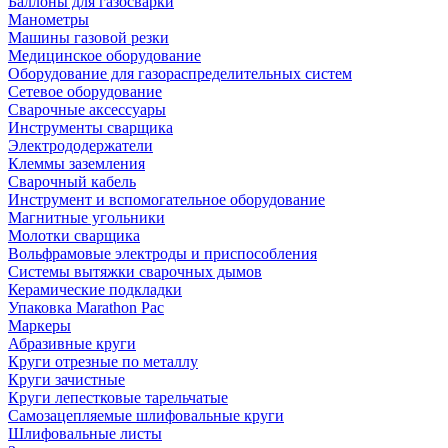
Баллоны для газосварки
Манометры
Машины газовой резки
Медицинское оборудование
Оборудование для газораспределительных систем
Сетевое оборудование
Сварочные аксессуары
Инструменты сварщика
Электрододержатели
Клеммы заземления
Сварочный кабель
Инструмент и вспомогательное оборудование
Магнитные угольники
Молотки сварщика
Вольфрамовые электроды и приспособления
Системы вытяжки сварочных дымов
Керамические подкладки
Упаковка Marathon Pac
Маркеры
Абразивные круги
Круги отрезные по металлу
Круги зачистные
Круги лепестковые тарельчатые
Самозацепляемые шлифовальные круги
Шлифовальные листы