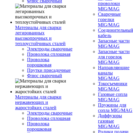
Флюс сварочный
проволоки
MIG/MAG
Сварочные
горелки
MIG/MAG
Материалы для сварки
Соединительны
легированных
кабель
высокопрочных и
Запасные части
теплоустойчивых сталей
MIG/MAG
Электроды сварочные
Запасные части
Проволока сплошная
для горелок
Проволока
MIG/MAG
порошковая
Направляющие
Прутки присадочные
каналы
Флюс сварочный
MIG/MAG
Токосъемники
MIG/MAG
Газовые сопла
Материалы для сварки
MIG/MAG
нержавеющих и
Пружины для
жаростойких сталей
сопла MIG/MAG
Электроды сварочные
Диффузоры
Проволока сплошная
газовые
Проволока
MIG/MAG
порошковая
Ролики подачи