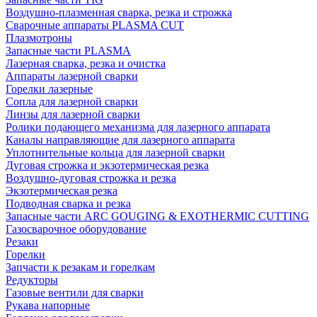
Воздушно-плазменная сварка, резка и строжка
Сварочные аппараты PLASMA CUT
Плазмотроны
Запасные части PLASMA
Лазерная сварка, резка и очистка
Аппараты лазерной сварки
Горелки лазерные
Сопла для лазерной сварки
Линзы для лазерной сварки
Ролики подающего механизма для лазерного аппарата
Каналы направляющие для лазерного аппарата
Уплотнительные кольца для лазерной сварки
Дуговая строжка и экзотермическая резка
Воздушно-дуговая строжка и резка
Экзотермическая резка
Подводная сварка и резка
Запасные части ARC GOUGING & EXOTHERMIC CUTTING
Газосварочное оборудование
Резаки
Горелки
Запчасти к резакам и горелкам
Редукторы
Газовые вентили для сварки
Рукава напорные