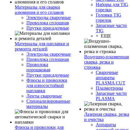
Наборы для TIG
Материалы для сварки
горелки
алюминия и его сплавов
Головки TIG
Электроды сварочные
горелок
Проволока сплошная
Запасные части
Прутки присадочные
TIG
+ ЕЩЕ
Материалы для наплавки и
ремонта деталей
Электроды сварочные
Воздушно-плазменная
Проволока сплошная
сварка, резка и
Проволока
строжка
порошковая
Сварочные
Прутки присадочные
аппараты
Флюсы и проволоки
PLASMA CUT
для износостойкой
Плазмотроны
наплавки
Запасные части
Ленты сварочные
PLASMA
Специализированные
материалы
Лазерная сварка, резка
и очистка
Аппараты
Флюсы и проволоки для
лазерной сварки