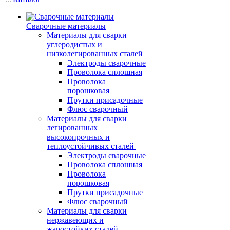
Сварочные материалы
Материалы для сварки
углеродистых и
низколегированных сталей
Электроды сварочные
Проволока сплошная
Проволока
порошковая
Прутки присадочные
Флюс сварочный
Материалы для сварки
легированных
высокопрочных и
теплоустойчивых сталей
Электроды сварочные
Проволока сплошная
Проволока
порошковая
Прутки присадочные
Флюс сварочный
Материалы для сварки
нержавеющих и
жаростойких сталей