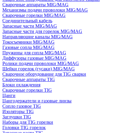
Сварочные аппараты MIG/MAG
Механизмы подачи проволоки MIG/MAG
Сварочные горелки MIG/MAG
Соединительный кабель
Запасные части MIG/MAG
Запасные части для горелок MIG/MAG
Направляющие каналы MIG/MAG
Токосъемники MIG/MAG
Газовые сопла MIG/MAG
Пружины для сопла MIG/MAG
Диффузоры газовые MIG/MAG
Ролики подачи проволоки MIG/MAG
Шейки горелок (гусаки) MIG/MAG
Сварочное оборудование для TIG сварки
Сварочные аппараты TIG
Блоки охлаждения
Сварочные горелки TIG
Цанги
Цангодержатели и газовые линзы
Сопло газовое TIG
Изоляторы TIG
Заглушки TIG
Наборы для TIG горелки
Головки TIG горелок
Запасные части TIG