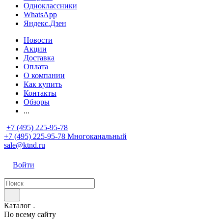
Одноклассники
WhatsApp
Яндекс.Дзен
Новости
Акции
Доставка
Оплата
О компании
Как купить
Контакты
Обзоры
...
+7 (495) 225-95-78
+7 (495) 225-95-78
Многоканальный
sale@ktnd.ru
Войти
Каталог
По всему сайту