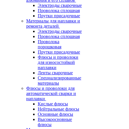
алюминия и его сплавов
Электроды сварочные
Проволока сплошная
Прутки присадочные
Материалы для наплавки и
ремонта деталей
Электроды сварочные
Проволока сплошная
Проволока
порошковая
Прутки присадочные
Флюсы и проволоки
для износостойкой
наплавки
Ленты сварочные
Специализированные
материалы
Флюсы и проволоки для
автоматической сварки и
наплавки
Кислые флюсы
Нейтральные флюсы
Основные флюсы
Высокоосновные
флюсы