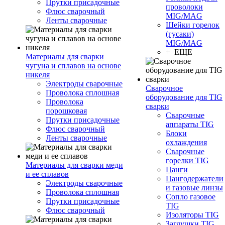
Прутки присадочные
проволоки
Флюс сварочный
MIG/MAG
Ленты сварочные
Шейки горелок
(гусаки)
MIG/MAG
+ ЕЩЕ
Материалы для сварки
чугуна и сплавов на основе
никеля
Электроды сварочные
Сварочное
Проволока сплошная
оборудование для TIG
Проволока
сварки
порошковая
Сварочные
Прутки присадочные
аппараты TIG
Флюс сварочный
Блоки
Ленты сварочные
охлаждения
Сварочные
горелки TIG
Материалы для сварки меди
Цанги
и ее сплавов
Цангодержатели
Электроды сварочные
и газовые линзы
Проволока сплошная
Сопло газовое
Прутки присадочные
TIG
Флюс сварочный
Изоляторы TIG
Заглушки TIG