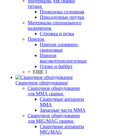
Материалы для сварки
титана
Проволока сплошная
Присадочные прутки
Материалы специального
назначения
Строжка и резка
Припои
Припои оловянно-
свинцовые
Припои
высокотехнологичные
Олово и баббит
+ ЕЩЕ 1
Сварочное оборудование
Сварочное оборудование
для MMA сварки
Сварочные аппараты
MMA
Запасные части MMA
Сварочное оборудование
для MIG/MAG сварки
Сварочные аппараты
MIG/MAG