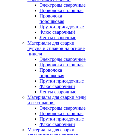
Электроды сварочные
Проволока сплошная
Проволока
порошковая
Прутки присадочные
Флюс сварочный
Ленты сварочные
Материалы для сварки
чугуна и сплавов на основе
никеля
Электроды сварочные
Проволока сплошная
Проволока
порошковая
Прутки присадочные
Флюс сварочный
Ленты сварочные
Материалы для сварки меди
и ее сплавов
Электроды сварочные
Проволока сплошная
Прутки присадочные
Флюс сварочный
Материалы для сварки