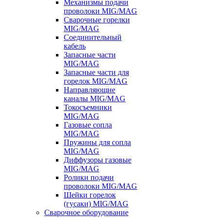
Механизмы подачи
проволоки MIG/MAG
Сварочные горелки
MIG/MAG
Соединительный
кабель
Запасные части
MIG/MAG
Запасные части для
горелок MIG/MAG
Направляющие
каналы MIG/MAG
Токосъемники
MIG/MAG
Газовые сопла
MIG/MAG
Пружины для сопла
MIG/MAG
Диффузоры газовые
MIG/MAG
Ролики подачи
проволоки MIG/MAG
Шейки горелок
(гусаки) MIG/MAG
Сварочное оборудование