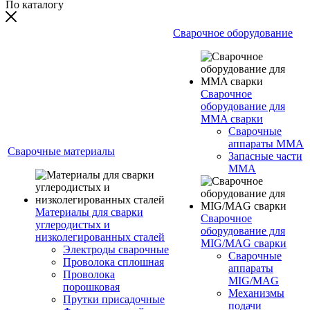
По каталогу
Сварочное оборудование
Сварочное
оборудование для
MMA сварки
Сварочные
аппараты MMA
Сварочные материалы
Запасные части
MMA
Материалы для сварки
Сварочное
углеродистых и
оборудование для
низколегированных сталей
MIG/MAG сварки
Электроды сварочные
Сварочные
Проволока сплошная
аппараты
Проволока
MIG/MAG
порошковая
Механизмы
Прутки присадочные
подачи