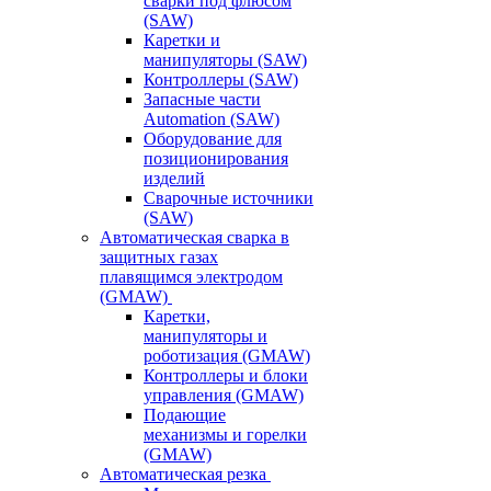
сварки под флюсом
(SAW)
Каретки и
манипуляторы (SAW)
Контроллеры (SAW)
Запасные части
Automation (SAW)
Оборудование для
позиционирования
изделий
Сварочные источники
(SAW)
Автоматическая сварка в
защитных газах
плавящимся электродом
(GMAW)
Каретки,
манипуляторы и
роботизация (GMAW)
Контроллеры и блоки
управления (GMAW)
Подающие
механизмы и горелки
(GMAW)
Автоматическая резка