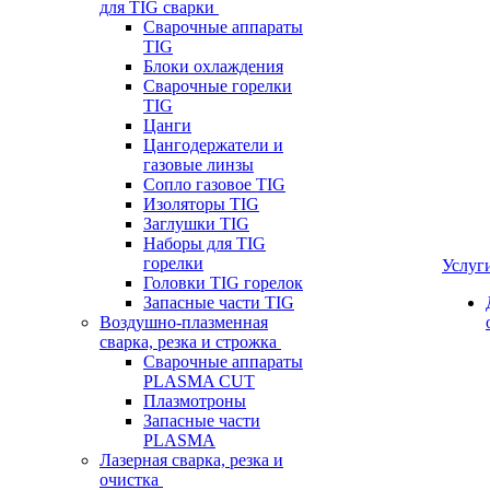
для TIG сварки
Сварочные аппараты
TIG
Блоки охлаждения
Сварочные горелки
TIG
Цанги
Цангодержатели и
газовые линзы
Сопло газовое TIG
Изоляторы TIG
Заглушки TIG
Наборы для TIG
горелки
Услуг
Головки TIG горелок
Запасные части TIG
Воздушно-плазменная
сварка, резка и строжка
Сварочные аппараты
PLASMA CUT
Плазмотроны
Запасные части
PLASMA
Лазерная сварка, резка и
очистка