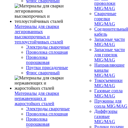
Флюс сварочный
проволоки
MIG/MAG
Сварочные
горелки
MIG/MAG
Материалы для сварки
Соединительны
легированных
кабель
высокопрочных и
Запасные части
теплоустойчивых сталей
MIG/MAG
Электроды сварочные
Запасные части
Проволока сплошная
для горелок
Проволока
MIG/MAG
порошковая
Направляющие
Прутки присадочные
каналы
Флюс сварочный
MIG/MAG
Токосъемники
MIG/MAG
Газовые сопла
Материалы для сварки
MIG/MAG
нержавеющих и
Пружины для
жаростойких сталей
сопла MIG/MAG
Электроды сварочные
Диффузоры
Проволока сплошная
газовые
Проволока
MIG/MAG
порошковая
Ролики подачи