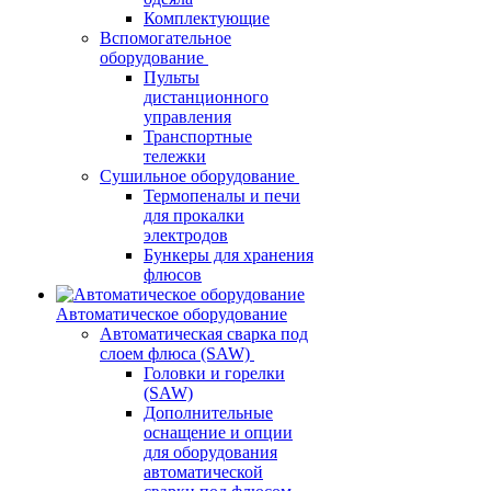
Комплектующие
Вспомогательное
оборудование
Пульты
дистанционного
управления
Транспортные
тележки
Сушильное оборудование
Термопеналы и печи
для прокалки
электродов
Бункеры для хранения
флюсов
Автоматическое оборудование
Автоматическая сварка под
слоем флюса (SAW)
Головки и горелки
(SAW)
Дополнительные
оснащение и опции
для оборудования
автоматической