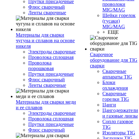
Прутки присадочные
проволоки
Флюс сварочный
MIG/MAG
Ленты сварочные
Шейки горелок
(гусаки)
MIG/MAG
+ ЕЩЕ
Материалы для сварки
чугуна и сплавов на основе
никеля
Электроды сварочные
Сварочное
Проволока сплошная
оборудование для TIG
Проволока
сварки
порошковая
Сварочные
Прутки присадочные
аппараты TIG
Флюс сварочный
Блоки
Ленты сварочные
охлаждения
Сварочные
горелки TIG
Материалы для сварки меди
Цанги
и ее сплавов
Цангодержатели
Электроды сварочные
и газовые линзы
Проволока сплошная
Сопло газовое
Прутки присадочные
TIG
Флюс сварочный
Изоляторы TIG
Заглушки TIG