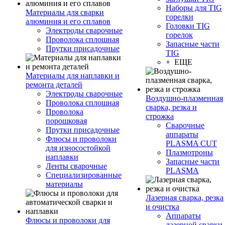
Наборы для TIG
Материалы для сварки
горелки
алюминия и его сплавов
Головки TIG
Электроды сварочные
горелок
Проволока сплошная
Запасные части
Прутки присадочные
TIG
+ ЕЩЕ
Материалы для наплавки и
ремонта деталей
Электроды сварочные
Воздушно-плазменная
Проволока сплошная
сварка, резка и
Проволока
строжка
порошковая
Сварочные
Прутки присадочные
аппараты
Флюсы и проволоки
PLASMA CUT
для износостойкой
Плазмотроны
наплавки
Запасные части
Ленты сварочные
PLASMA
Специализированные
материалы
Лазерная сварка, резка
и очистка
Аппараты
Флюсы и проволоки для
лазерной сварки