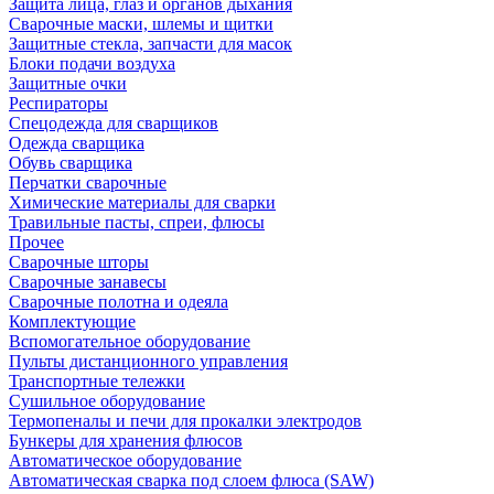
Защита лица, глаз и органов дыхания
Сварочные маски, шлемы и щитки
Защитные стекла, запчасти для масок
Блоки подачи воздуха
Защитные очки
Респираторы
Спецодежда для сварщиков
Одежда сварщика
Обувь сварщика
Перчатки сварочные
Химические материалы для сварки
Травильные пасты, спреи, флюсы
Прочее
Сварочные шторы
Сварочные занавесы
Сварочные полотна и одеяла
Комплектующие
Вспомогательное оборудование
Пульты дистанционного управления
Транспортные тележки
Сушильное оборудование
Термопеналы и печи для прокалки электродов
Бункеры для хранения флюсов
Автоматическое оборудование
Автоматическая сварка под слоем флюса (SAW)