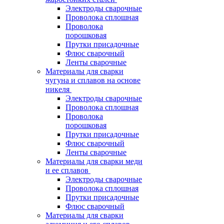
Электроды сварочные
Проволока сплошная
Проволока
порошковая
Прутки присадочные
Флюс сварочный
Ленты сварочные
Материалы для сварки
чугуна и сплавов на основе
никеля
Электроды сварочные
Проволока сплошная
Проволока
порошковая
Прутки присадочные
Флюс сварочный
Ленты сварочные
Материалы для сварки меди
и ее сплавов
Электроды сварочные
Проволока сплошная
Прутки присадочные
Флюс сварочный
Материалы для сварки