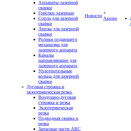
Аппараты лазерной
сварки
Горелки лазерные
Новости
Сопла для лазерной
Акции
сварки
Линзы для лазерной
сварки
Ролики подающего
механизма для
лазерного аппарата
Каналы
направляющие для
лазерного аппарата
Уплотнительные
кольца для лазерной
сварки
Дуговая строжка и
экзотермическая резка
Воздушно-дуговая
строжка и резка
Экзотермическая
резка
Подводная сварка и
резка
Запасные части ARC