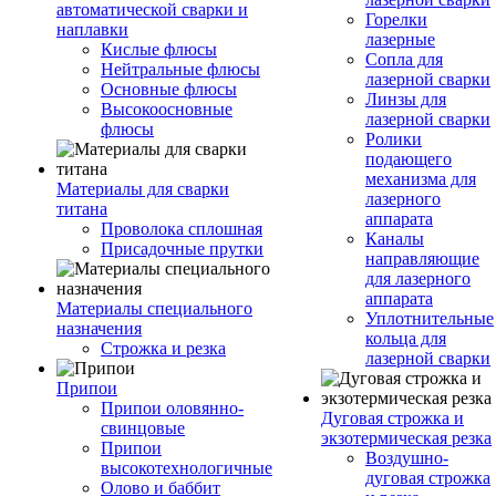
автоматической сварки и
Горелки
наплавки
лазерные
Кислые флюсы
Сопла для
Нейтральные флюсы
лазерной сварки
Основные флюсы
Линзы для
Высокоосновные
лазерной сварки
флюсы
Ролики
подающего
механизма для
Материалы для сварки
лазерного
титана
аппарата
Проволока сплошная
Каналы
Присадочные прутки
направляющие
для лазерного
аппарата
Материалы специального
Уплотнительные
назначения
кольца для
Строжка и резка
лазерной сварки
Припои
Припои оловянно-
Дуговая строжка и
свинцовые
экзотермическая резка
Припои
Воздушно-
высокотехнологичные
дуговая строжка
Олово и баббит