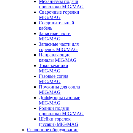
Механизмы подачи
проволоки MIG/MAG
Сварочные горелки
MIG/MAG
Соединительный
кабель
Запасные части
MIG/MAG
Запасные части для
горелок MIG/MAG
Направляющие
каналы MIG/MAG
Токосъемники
MIG/MAG
Газовые сопла
MIG/MAG
Пружины для сопла
MIG/MAG
Диффузоры газовые
MIG/MAG
Ролики подачи
проволоки MIG/MAG
Шейки горелок
(гусаки) MIG/MAG
Сварочное оборудование