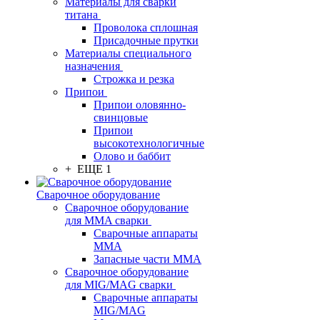
Материалы для сварки
титана
Проволока сплошная
Присадочные прутки
Материалы специального
назначения
Строжка и резка
Припои
Припои оловянно-
свинцовые
Припои
высокотехнологичные
Олово и баббит
+ ЕЩЕ 1
Сварочное оборудование
Сварочное оборудование
для MMA сварки
Сварочные аппараты
MMA
Запасные части MMA
Сварочное оборудование
для MIG/MAG сварки
Сварочные аппараты
MIG/MAG