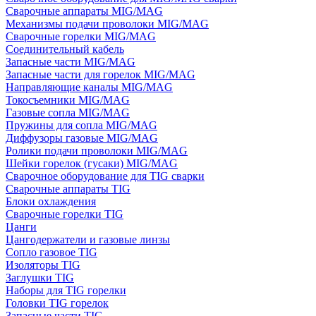
Сварочные аппараты MIG/MAG
Механизмы подачи проволоки MIG/MAG
Сварочные горелки MIG/MAG
Соединительный кабель
Запасные части MIG/MAG
Запасные части для горелок MIG/MAG
Направляющие каналы MIG/MAG
Токосъемники MIG/MAG
Газовые сопла MIG/MAG
Пружины для сопла MIG/MAG
Диффузоры газовые MIG/MAG
Ролики подачи проволоки MIG/MAG
Шейки горелок (гусаки) MIG/MAG
Сварочное оборудование для TIG сварки
Сварочные аппараты TIG
Блоки охлаждения
Сварочные горелки TIG
Цанги
Цангодержатели и газовые линзы
Сопло газовое TIG
Изоляторы TIG
Заглушки TIG
Наборы для TIG горелки
Головки TIG горелок
Запасные части TIG