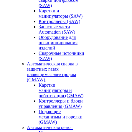
сварки под флюсом
(SAW)
Каретки и
манипуляторы (SAW)
Контроллеры (SAW)
Запасные части
Automation (SAW)
Оборудование для
позиционирования
изделий
Сварочные источники
(SAW)
Автоматическая сварка в
защитных газах
плавящимся электродом
(GMAW)
Каретки,
манипуляторы и
роботизация (GMAW)
Контроллеры и блоки
управления (GMAW)
Подающие
механизмы и горелки
(GMAW)
Автоматическая резка