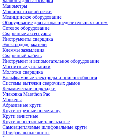
Баллоны для газосварки
Манометры
Машины газовой резки
Медицинское оборудование
Оборудование для газораспределительных систем
Сетевое оборудование
Сварочные аксессуары
Инструменты сварщика
Электрододержатели
Клеммы заземления
Сварочный кабель
Инструмент и вспомогательное оборудование
Магнитные угольники
Молотки сварщика
Вольфрамовые электроды и приспособления
Системы вытяжки сварочных дымов
Керамические подкладки
Упаковка Marathon Pac
Маркеры
Абразивные круги
Круги отрезные по металлу
Круги зачистные
Круги лепестковые тарельчатые
Самозацепляемые шлифовальные круги
Шлифовальные листы