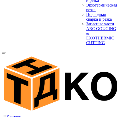
и резка
Экзотермическая
резка
Подводная
сварка и резка
Запасные части
ARC GOUGING
&
EXOTHERMIC
CUTTING
Каталог