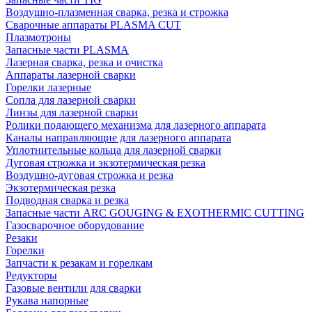
Воздушно-плазменная сварка, резка и строжка
Сварочные аппараты PLASMA CUT
Плазмотроны
Запасные части PLASMA
Лазерная сварка, резка и очистка
Аппараты лазерной сварки
Горелки лазерные
Сопла для лазерной сварки
Линзы для лазерной сварки
Ролики подающего механизма для лазерного аппарата
Каналы направляющие для лазерного аппарата
Уплотнительные кольца для лазерной сварки
Дуговая строжка и экзотермическая резка
Воздушно-дуговая строжка и резка
Экзотермическая резка
Подводная сварка и резка
Запасные части ARC GOUGING & EXOTHERMIC CUTTING
Газосварочное оборудование
Резаки
Горелки
Запчасти к резакам и горелкам
Редукторы
Газовые вентили для сварки
Рукава напорные