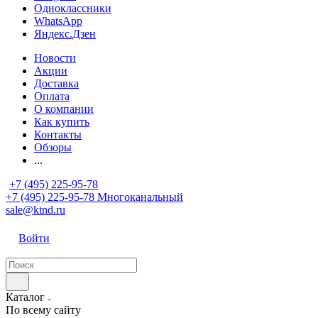
Одноклассники
WhatsApp
Яндекс.Дзен
Новости
Акции
Доставка
Оплата
О компании
Как купить
Контакты
Обзоры
...
+7 (495) 225-95-78
+7 (495) 225-95-78
Многоканальный
sale@ktnd.ru
Войти
Каталог
По всему сайту