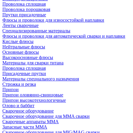
Проволока сплошная
Проволока порошковая
Прутки присадочные
Флюсы и проволоки для износостойкой наплавки
Ленты сварочные
Специализированные материалы
Флюсы и проволоки для автоматической сварки и наплавки
Кислые флюсы
Нейтральные флюсы
Основные флюсы
Высокоосновные флюсы
Материалы для сварки титана
Проволока сплошная
Присадочные прутки
Материалы специального назначения
Строжка и резка
Припои
Припои оловянно-свинцовые
Припои высокотехнологичные
Олово и баббит
Сварочное оборудование
Сварочное оборудование для MMA сварки
Сварочные аппараты MMA
Запасные части MMA
Сварочное оборудование для MIG/MAG сварки