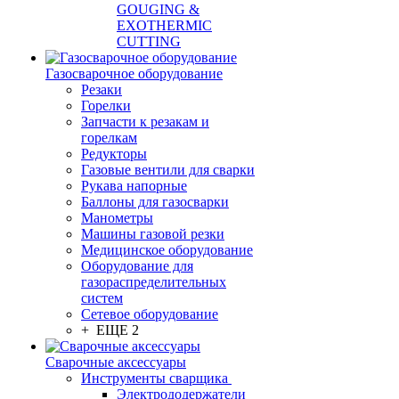
GOUGING &
EXOTHERMIC
CUTTING
Газосварочное оборудование
Резаки
Горелки
Запчасти к резакам и
горелкам
Редукторы
Газовые вентили для сварки
Рукава напорные
Баллоны для газосварки
Манометры
Машины газовой резки
Медицинское оборудование
Оборудование для
газораспределительных
систем
Сетевое оборудование
+ ЕЩЕ 2
Сварочные аксессуары
Инструменты сварщика
Электрододержатели