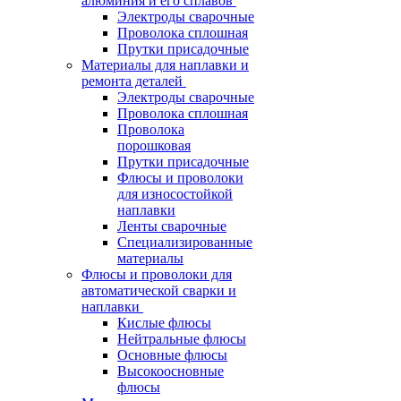
алюминия и его сплавов
Электроды сварочные
Проволока сплошная
Прутки присадочные
Материалы для наплавки и
ремонта деталей
Электроды сварочные
Проволока сплошная
Проволока
порошковая
Прутки присадочные
Флюсы и проволоки
для износостойкой
наплавки
Ленты сварочные
Специализированные
материалы
Флюсы и проволоки для
автоматической сварки и
наплавки
Кислые флюсы
Нейтральные флюсы
Основные флюсы
Высокоосновные
флюсы