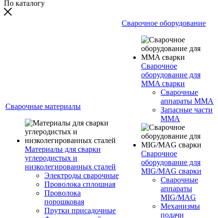
По каталогу
Сварочное оборудование
Сварочное
оборудование для
MMA сварки
Сварочные
аппараты MMA
Сварочные материалы
Запасные части
MMA
Материалы для сварки
Сварочное
углеродистых и
оборудование для
низколегированных сталей
MIG/MAG сварки
Электроды сварочные
Сварочные
Проволока сплошная
аппараты
Проволока
MIG/MAG
порошковая
Механизмы
Прутки присадочные
подачи