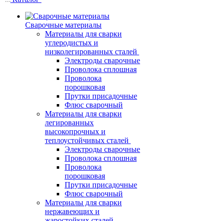
Сварочные материалы
Материалы для сварки
углеродистых и
низколегированных сталей
Электроды сварочные
Проволока сплошная
Проволока
порошковая
Прутки присадочные
Флюс сварочный
Материалы для сварки
легированных
высокопрочных и
теплоустойчивых сталей
Электроды сварочные
Проволока сплошная
Проволока
порошковая
Прутки присадочные
Флюс сварочный
Материалы для сварки
нержавеющих и
жаростойких сталей