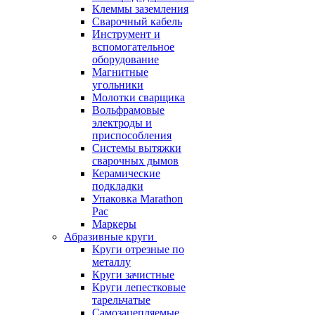
Клеммы заземления
Сварочный кабель
Инструмент и
вспомогательное
оборудование
Магнитные
угольники
Молотки сварщика
Вольфрамовые
электроды и
приспособления
Системы вытяжки
сварочных дымов
Керамические
подкладки
Упаковка Marathon
Pac
Маркеры
Абразивные круги
Круги отрезные по
металлу
Круги зачистные
Круги лепестковые
тарельчатые
Самозацепляемые