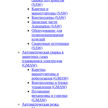
сварки под флюсом
(SAW)
Каретки и
манипуляторы (SAW)
Контроллеры (SAW)
Запасные части
Automation (SAW)
Оборудование для
позиционирования
изделий
Сварочные источники
(SAW)
Автоматическая сварка в
защитных газах
плавящимся электродом
(GMAW)
Каретки,
манипуляторы и
роботизация (GMAW)
Контроллеры и блоки
управления (GMAW)
Подающие
механизмы и горелки
(GMAW)
Автоматическая резка