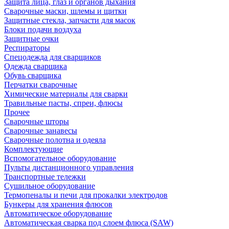
Защита лица, глаз и органов дыхания
Сварочные маски, шлемы и щитки
Защитные стекла, запчасти для масок
Блоки подачи воздуха
Защитные очки
Респираторы
Спецодежда для сварщиков
Одежда сварщика
Обувь сварщика
Перчатки сварочные
Химические материалы для сварки
Травильные пасты, спреи, флюсы
Прочее
Сварочные шторы
Сварочные занавесы
Сварочные полотна и одеяла
Комплектующие
Вспомогательное оборудование
Пульты дистанционного управления
Транспортные тележки
Сушильное оборудование
Термопеналы и печи для прокалки электродов
Бункеры для хранения флюсов
Автоматическое оборудование
Автоматическая сварка под слоем флюса (SAW)