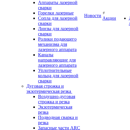
Аппараты лазерной
сварки
Горелки лазерные
Новости
Сопла для лазерной
Акции
сварки
Линзы для лазерной
сварки
Ролики подающего
механизма для
лазерного аппарата
Каналы
направляющие для
лазерного аппарата
Уплотнительные
кольца для лазерной
сварки
Дуговая строжка и
экзотермическая резка
Воздушно-дуговая
строжка и резка
Экзотермическая
резка
Подводная сварка и
резка
Запасные части ARC