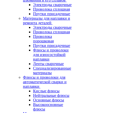
алюминия и его сплавов
Электроды сварочные
Проволока сплошная
Прутки присадочные
Материалы для наплавки и
ремонта деталей
Электроды сварочные
Проволока сплошная
Проволока
порошковая
Прутки присадочные
Флюсы и проволоки
для износостойкой
наплавки
Ленты сварочные
Специализированные
материалы
Флюсы и проволоки для
автоматической сварки и
наплавки
Кислые флюсы
Нейтральные флюсы
Основные флюсы
Высокоосновные
флюсы