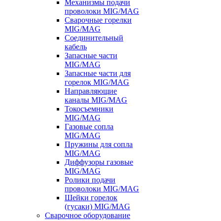
Механизмы подачи
проволоки MIG/MAG
Сварочные горелки
MIG/MAG
Соединительный
кабель
Запасные части
MIG/MAG
Запасные части для
горелок MIG/MAG
Направляющие
каналы MIG/MAG
Токосъемники
MIG/MAG
Газовые сопла
MIG/MAG
Пружины для сопла
MIG/MAG
Диффузоры газовые
MIG/MAG
Ролики подачи
проволоки MIG/MAG
Шейки горелок
(гусаки) MIG/MAG
Сварочное оборудование