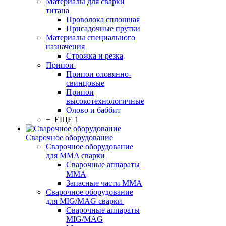
Материалы для сварки
титана
Проволока сплошная
Присадочные прутки
Материалы специального
назначения
Строжка и резка
Припои
Припои оловянно-
свинцовые
Припои
высокотехнологичные
Олово и баббит
+ ЕЩЕ 1
Сварочное оборудование
Сварочное оборудование
для MMA сварки
Сварочные аппараты
MMA
Запасные части MMA
Сварочное оборудование
для MIG/MAG сварки
Сварочные аппараты
MIG/MAG