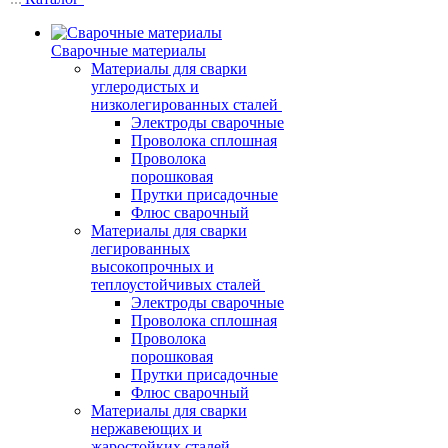
Сварочные материалы
Материалы для сварки
углеродистых и
низколегированных сталей
Электроды сварочные
Проволока сплошная
Проволока
порошковая
Прутки присадочные
Флюс сварочный
Материалы для сварки
легированных
высокопрочных и
теплоустойчивых сталей
Электроды сварочные
Проволока сплошная
Проволока
порошковая
Прутки присадочные
Флюс сварочный
Материалы для сварки
нержавеющих и
жаростойких сталей