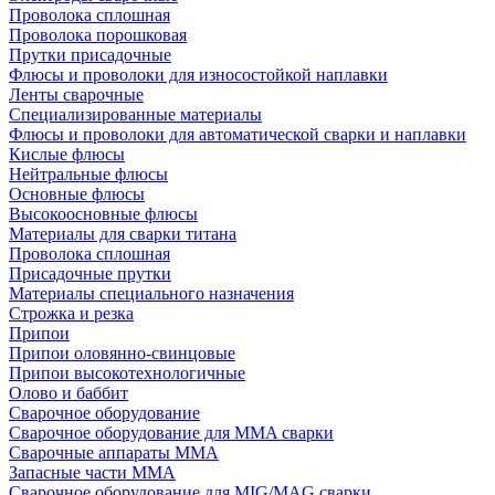
Проволока сплошная
Проволока порошковая
Прутки присадочные
Флюсы и проволоки для износостойкой наплавки
Ленты сварочные
Специализированные материалы
Флюсы и проволоки для автоматической сварки и наплавки
Кислые флюсы
Нейтральные флюсы
Основные флюсы
Высокоосновные флюсы
Материалы для сварки титана
Проволока сплошная
Присадочные прутки
Материалы специального назначения
Строжка и резка
Припои
Припои оловянно-свинцовые
Припои высокотехнологичные
Олово и баббит
Сварочное оборудование
Сварочное оборудование для MMA сварки
Сварочные аппараты MMA
Запасные части MMA
Сварочное оборудование для MIG/MAG сварки