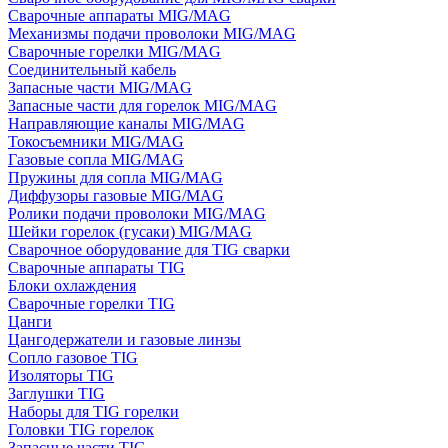
Сварочные аппараты MIG/MAG
Механизмы подачи проволоки MIG/MAG
Сварочные горелки MIG/MAG
Соединительный кабель
Запасные части MIG/MAG
Запасные части для горелок MIG/MAG
Направляющие каналы MIG/MAG
Токосъемники MIG/MAG
Газовые сопла MIG/MAG
Пружины для сопла MIG/MAG
Диффузоры газовые MIG/MAG
Ролики подачи проволоки MIG/MAG
Шейки горелок (гусаки) MIG/MAG
Сварочное оборудование для TIG сварки
Сварочные аппараты TIG
Блоки охлаждения
Сварочные горелки TIG
Цанги
Цангодержатели и газовые линзы
Сопло газовое TIG
Изоляторы TIG
Заглушки TIG
Наборы для TIG горелки
Головки TIG горелок
Запасные части TIG