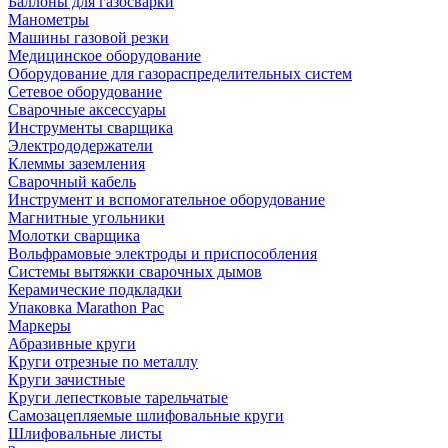
Баллоны для газосварки
Манометры
Машины газовой резки
Медицинское оборудование
Оборудование для газораспределительных систем
Сетевое оборудование
Сварочные аксессуары
Инструменты сварщика
Электрододержатели
Клеммы заземления
Сварочный кабель
Инструмент и вспомогательное оборудование
Магнитные угольники
Молотки сварщика
Вольфрамовые электроды и приспособления
Системы вытяжки сварочных дымов
Керамические подкладки
Упаковка Marathon Pac
Маркеры
Абразивные круги
Круги отрезные по металлу
Круги зачистные
Круги лепестковые тарельчатые
Самозацепляемые шлифовальные круги
Шлифовальные листы