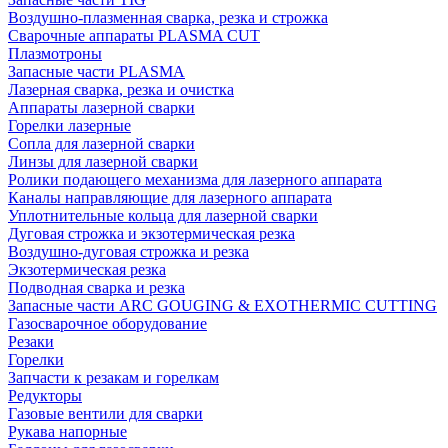
Воздушно-плазменная сварка, резка и строжка
Сварочные аппараты PLASMA CUT
Плазмотроны
Запасные части PLASMA
Лазерная сварка, резка и очистка
Аппараты лазерной сварки
Горелки лазерные
Сопла для лазерной сварки
Линзы для лазерной сварки
Ролики подающего механизма для лазерного аппарата
Каналы направляющие для лазерного аппарата
Уплотнительные кольца для лазерной сварки
Дуговая строжка и экзотермическая резка
Воздушно-дуговая строжка и резка
Экзотермическая резка
Подводная сварка и резка
Запасные части ARC GOUGING & EXOTHERMIC CUTTING
Газосварочное оборудование
Резаки
Горелки
Запчасти к резакам и горелкам
Редукторы
Газовые вентили для сварки
Рукава напорные