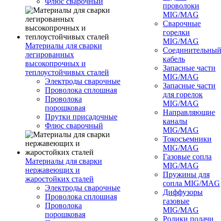
Флюс сварочный
проволоки
MIG/MAG
Сварочные
горелки
MIG/MAG
Материалы для сварки
Соединительны
легированных
кабель
высокопрочных и
Запасные части
теплоустойчивых сталей
MIG/MAG
Электроды сварочные
Запасные части
Проволока сплошная
для горелок
Проволока
MIG/MAG
порошковая
Направляющие
Прутки присадочные
каналы
Флюс сварочный
MIG/MAG
Токосъемники
MIG/MAG
Газовые сопла
Материалы для сварки
MIG/MAG
нержавеющих и
Пружины для
жаростойких сталей
сопла MIG/MAG
Электроды сварочные
Диффузоры
Проволока сплошная
газовые
Проволока
MIG/MAG
порошковая
Ролики подачи