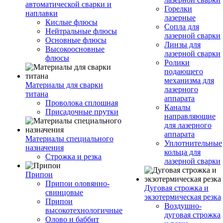
автоматической сварки и
Горелки
наплавки
лазерные
Кислые флюсы
Сопла для
Нейтральные флюсы
лазерной сварки
Основные флюсы
Линзы для
Высокоосновные
лазерной сварки
флюсы
Ролики
подающего
механизма для
Материалы для сварки
лазерного
титана
аппарата
Проволока сплошная
Каналы
Присадочные прутки
направляющие
для лазерного
аппарата
Материалы специального
Уплотнительные
назначения
кольца для
Строжка и резка
лазерной сварки
Припои
Припои оловянно-
Дуговая строжка и
свинцовые
экзотермическая резка
Припои
Воздушно-
высокотехнологичные
дуговая строжка
Олово и баббит