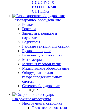
GOUGING &
EXOTHERMIC
CUTTING
Газосварочное оборудование
Резаки
Горелки
Запчасти к резакам и
горелкам
Редукторы
Газовые вентили для сварки
Рукава напорные
Баллоны для газосварки
Манометры
Машины газовой резки
Медицинское оборудование
Оборудование для
газораспределительных
систем
Сетевое оборудование
+ ЕЩЕ 2
Сварочные аксессуары
Инструменты сварщика
Электрододержатели