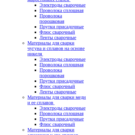
Электроды сварочные
Проволока сплошная
Проволока
порошковая
Прутки присадочные
Флюс сварочный
Ленты сварочные
Материалы для сварки
чугуна и сплавов на основе
никеля
Электроды сварочные
Проволока сплошная
Проволока
порошковая
Прутки присадочные
Флюс сварочный
Ленты сварочные
Материалы для сварки меди
и ее сплавов
Электроды сварочные
Проволока сплошная
Прутки присадочные
Флюс сварочный
Материалы для сварки