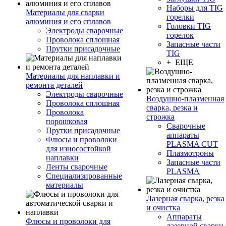
Наборы для TIG
Материалы для сварки
горелки
алюминия и его сплавов
Головки TIG
Электроды сварочные
горелок
Проволока сплошная
Запасные части
Прутки присадочные
TIG
+ ЕЩЕ
Материалы для наплавки и
ремонта деталей
Электроды сварочные
Воздушно-плазменная
Проволока сплошная
сварка, резка и
Проволока
строжка
порошковая
Сварочные
Прутки присадочные
аппараты
Флюсы и проволоки
PLASMA CUT
для износостойкой
Плазмотроны
наплавки
Запасные части
Ленты сварочные
PLASMA
Специализированные
материалы
Лазерная сварка, резка
и очистка
Аппараты
Флюсы и проволоки для
лазерной сварки