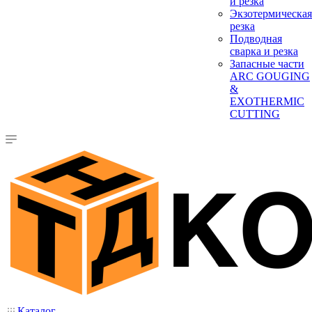
и резка
Экзотермическая
резка
Подводная
сварка и резка
Запасные части
ARC GOUGING
&
EXOTHERMIC
CUTTING
Каталог