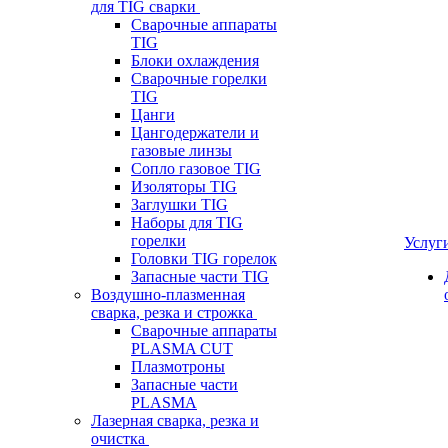
для TIG сварки
Сварочные аппараты
TIG
Блоки охлаждения
Сварочные горелки
TIG
Цанги
Цангодержатели и
газовые линзы
Сопло газовое TIG
Изоляторы TIG
Заглушки TIG
Наборы для TIG
горелки
Услуг
Головки TIG горелок
Запасные части TIG
Воздушно-плазменная
сварка, резка и строжка
Сварочные аппараты
PLASMA CUT
Плазмотроны
Запасные части
PLASMA
Лазерная сварка, резка и
очистка