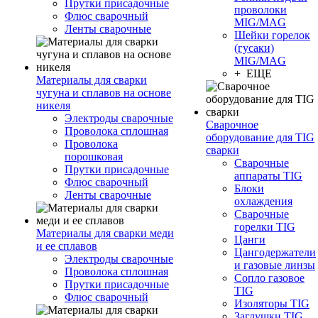
Прутки присадочные
проволоки
Флюс сварочный
MIG/MAG
Ленты сварочные
Шейки горелок
(гусаки)
MIG/MAG
+ ЕЩЕ
Материалы для сварки
чугуна и сплавов на основе
никеля
Электроды сварочные
Сварочное
Проволока сплошная
оборудование для TIG
Проволока
сварки
порошковая
Сварочные
Прутки присадочные
аппараты TIG
Флюс сварочный
Блоки
Ленты сварочные
охлаждения
Сварочные
горелки TIG
Материалы для сварки меди
Цанги
и ее сплавов
Цангодержатели
Электроды сварочные
и газовые линзы
Проволока сплошная
Сопло газовое
Прутки присадочные
TIG
Флюс сварочный
Изоляторы TIG
Заглушки TIG