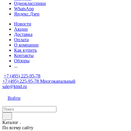
Одноклассники
WhatsApp
Яндекс.Дзен
Новости
Акции
Доставка
Оплата
О компании
Как купить
Контакты
Обзоры
...
+7 (495) 225-95-78
+7 (495) 225-95-78
Многоканальный
sale@ktnd.ru
Войти
Каталог
По всему сайту