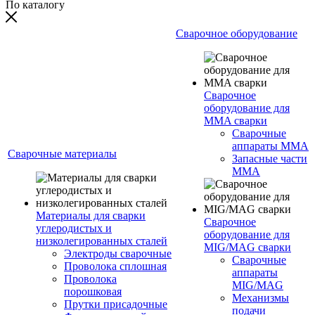
По каталогу
Сварочное оборудование
Сварочное
оборудование для
MMA сварки
Сварочные
аппараты MMA
Сварочные материалы
Запасные части
MMA
Материалы для сварки
Сварочное
углеродистых и
оборудование для
низколегированных сталей
MIG/MAG сварки
Электроды сварочные
Сварочные
Проволока сплошная
аппараты
Проволока
MIG/MAG
порошковая
Механизмы
Прутки присадочные
подачи