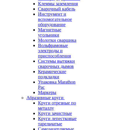
Клеммы заземления
Сварочный кабель
Инструмент и
вспомогательное
оборудование
Магнитные
угольники
Молотки сварщика
Вольфрамовые
электроды и
приспособления
Системы вытяжки
сварочных дымов
Керамические
подкладки
Упаковка Marathon
Pac
Маркеры
Абразивные круги
Круги отрезные по
металлу
Круги зачистные
Круги лепестковые
тарельчатые
Самозацепляемые