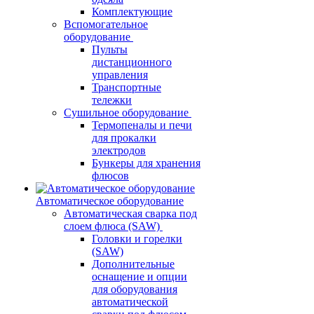
Комплектующие
Вспомогательное
оборудование
Пульты
дистанционного
управления
Транспортные
тележки
Сушильное оборудование
Термопеналы и печи
для прокалки
электродов
Бункеры для хранения
флюсов
Автоматическое оборудование
Автоматическая сварка под
слоем флюса (SAW)
Головки и горелки
(SAW)
Дополнительные
оснащение и опции
для оборудования
автоматической