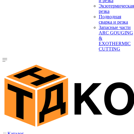
и резка
Экзотермическая
резка
Подводная
сварка и резка
Запасные части
ARC GOUGING
&
EXOTHERMIC
CUTTING
Каталог