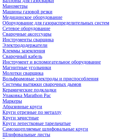
Баллоны для газосварки
Манометры
Машины газовой резки
Медицинское оборудование
Оборудование для газораспределительных систем
Сетевое оборудование
Сварочные аксессуары
Инструменты сварщика
Электрододержатели
Клеммы заземления
Сварочный кабель
Инструмент и вспомогательное оборудование
Магнитные угольники
Молотки сварщика
Вольфрамовые электроды и приспособления
Системы вытяжки сварочных дымов
Керамические подкладки
Упаковка Marathon Pac
Маркеры
Абразивные круги
Круги отрезные по металлу
Круги зачистные
Круги лепестковые тарельчатые
Самозацепляемые шлифовальные круги
Шлифовальные листы