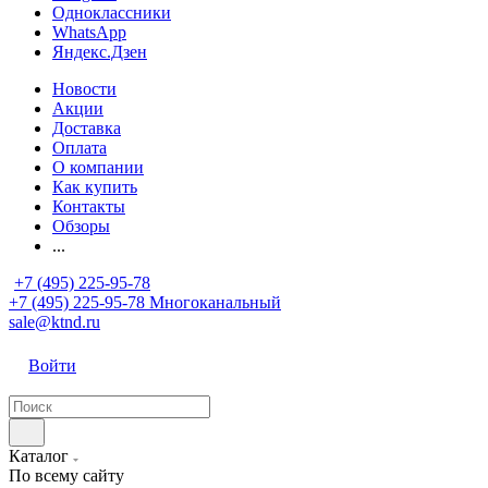
Одноклассники
WhatsApp
Яндекс.Дзен
Новости
Акции
Доставка
Оплата
О компании
Как купить
Контакты
Обзоры
...
+7 (495) 225-95-78
+7 (495) 225-95-78
Многоканальный
sale@ktnd.ru
Войти
Каталог
По всему сайту