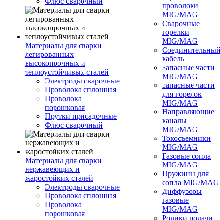
Флюс сварочный
проволоки
MIG/MAG
Сварочные
горелки
MIG/MAG
Материалы для сварки
Соединительны
легированных
кабель
высокопрочных и
Запасные части
теплоустойчивых сталей
MIG/MAG
Электроды сварочные
Запасные части
Проволока сплошная
для горелок
Проволока
MIG/MAG
порошковая
Направляющие
Прутки присадочные
каналы
Флюс сварочный
MIG/MAG
Токосъемники
MIG/MAG
Газовые сопла
Материалы для сварки
MIG/MAG
нержавеющих и
Пружины для
жаростойких сталей
сопла MIG/MAG
Электроды сварочные
Диффузоры
Проволока сплошная
газовые
Проволока
MIG/MAG
порошковая
Ролики подачи