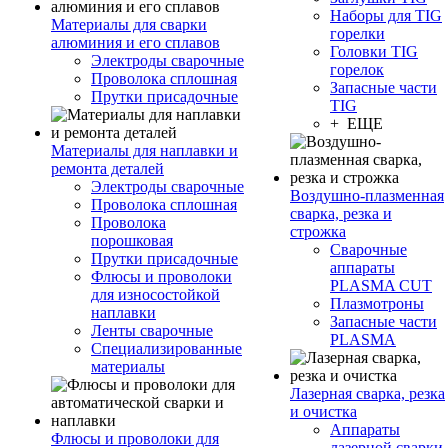
Наборы для TIG
Материалы для сварки
горелки
алюминия и его сплавов
Головки TIG
Электроды сварочные
горелок
Проволока сплошная
Запасные части
Прутки присадочные
TIG
+ ЕЩЕ
Материалы для наплавки и
ремонта деталей
Электроды сварочные
Воздушно-плазменная
Проволока сплошная
сварка, резка и
Проволока
строжка
порошковая
Сварочные
Прутки присадочные
аппараты
Флюсы и проволоки
PLASMA CUT
для износостойкой
Плазмотроны
наплавки
Запасные части
Ленты сварочные
PLASMA
Специализированные
материалы
Лазерная сварка, резка
и очистка
Аппараты
Флюсы и проволоки для
лазерной сварки