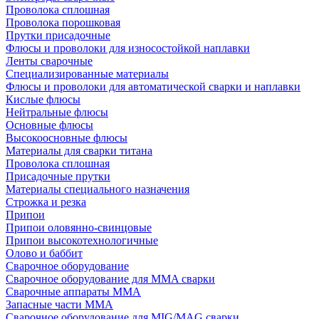
Проволока сплошная
Проволока порошковая
Прутки присадочные
Флюсы и проволоки для износостойкой наплавки
Ленты сварочные
Специализированные материалы
Флюсы и проволоки для автоматической сварки и наплавки
Кислые флюсы
Нейтральные флюсы
Основные флюсы
Высокоосновные флюсы
Материалы для сварки титана
Проволока сплошная
Присадочные прутки
Материалы специального назначения
Строжка и резка
Припои
Припои оловянно-свинцовые
Припои высокотехнологичные
Олово и баббит
Сварочное оборудование
Сварочное оборудование для MMA сварки
Сварочные аппараты MMA
Запасные части MMA
Сварочное оборудование для MIG/MAG сварки