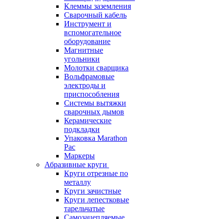
Клеммы заземления
Сварочный кабель
Инструмент и
вспомогательное
оборудование
Магнитные
угольники
Молотки сварщика
Вольфрамовые
электроды и
приспособления
Системы вытяжки
сварочных дымов
Керамические
подкладки
Упаковка Marathon
Pac
Маркеры
Абразивные круги
Круги отрезные по
металлу
Круги зачистные
Круги лепестковые
тарельчатые
Самозацепляемые