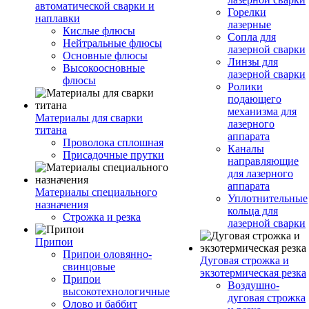
автоматической сварки и
Горелки
наплавки
лазерные
Кислые флюсы
Сопла для
Нейтральные флюсы
лазерной сварки
Основные флюсы
Линзы для
Высокоосновные
лазерной сварки
флюсы
Ролики
подающего
механизма для
Материалы для сварки
лазерного
титана
аппарата
Проволока сплошная
Каналы
Присадочные прутки
направляющие
для лазерного
аппарата
Материалы специального
Уплотнительные
назначения
кольца для
Строжка и резка
лазерной сварки
Припои
Припои оловянно-
Дуговая строжка и
свинцовые
экзотермическая резка
Припои
Воздушно-
высокотехнологичные
дуговая строжка
Олово и баббит