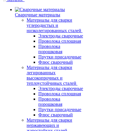
Сварочные материалы
Материалы для сварки
углеродистых и
низколегированных сталей
Электроды сварочные
Проволока сплошная
Проволока
порошковая
Прутки присадочные
Флюс сварочный
Материалы для сварки
легированных
высокопрочных и
теплоустойчивых сталей
Электроды сварочные
Проволока сплошная
Проволока
порошковая
Прутки присадочные
Флюс сварочный
Материалы для сварки
нержавеющих и
жаростойких сталей