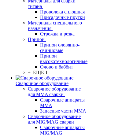
Материалы для сварки
титана
Проволока сплошная
Присадочные прутки
Материалы специального
назначения
Строжка и резка
Припои
Припои оловянно-
свинцовые
Припои
высокотехнологичные
Олово и баббит
+ ЕЩЕ 1
Сварочное оборудование
Сварочное оборудование
для MMA сварки
Сварочные аппараты
MMA
Запасные части MMA
Сварочное оборудование
для MIG/MAG сварки
Сварочные аппараты
MIG/MAG