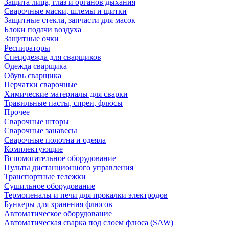
Защита лица, глаз и органов дыхания
Сварочные маски, шлемы и щитки
Защитные стекла, запчасти для масок
Блоки подачи воздуха
Защитные очки
Респираторы
Спецодежда для сварщиков
Одежда сварщика
Обувь сварщика
Перчатки сварочные
Химические материалы для сварки
Травильные пасты, спреи, флюсы
Прочее
Сварочные шторы
Сварочные занавесы
Сварочные полотна и одеяла
Комплектующие
Вспомогательное оборудование
Пульты дистанционного управления
Транспортные тележки
Сушильное оборудование
Термопеналы и печи для прокалки электродов
Бункеры для хранения флюсов
Автоматическое оборудование
Автоматическая сварка под слоем флюса (SAW)