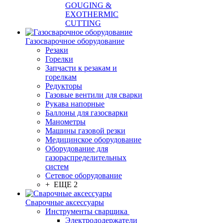
GOUGING &
EXOTHERMIC
CUTTING
Газосварочное оборудование
Резаки
Горелки
Запчасти к резакам и
горелкам
Редукторы
Газовые вентили для сварки
Рукава напорные
Баллоны для газосварки
Манометры
Машины газовой резки
Медицинское оборудование
Оборудование для
газораспределительных
систем
Сетевое оборудование
+ ЕЩЕ 2
Сварочные аксессуары
Инструменты сварщика
Электрододержатели