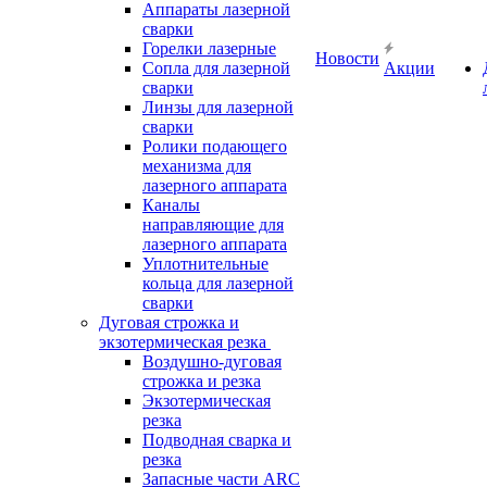
Аппараты лазерной
сварки
Горелки лазерные
Новости
Сопла для лазерной
Акции
сварки
Линзы для лазерной
сварки
Ролики подающего
механизма для
лазерного аппарата
Каналы
направляющие для
лазерного аппарата
Уплотнительные
кольца для лазерной
сварки
Дуговая строжка и
экзотермическая резка
Воздушно-дуговая
строжка и резка
Экзотермическая
резка
Подводная сварка и
резка
Запасные части ARC