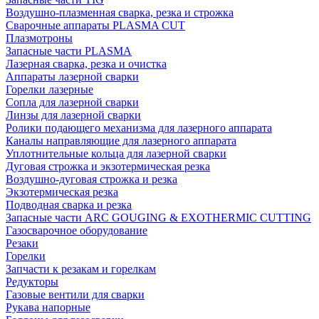
Воздушно-плазменная сварка, резка и строжка
Сварочные аппараты PLASMA CUT
Плазмотроны
Запасные части PLASMA
Лазерная сварка, резка и очистка
Аппараты лазерной сварки
Горелки лазерные
Сопла для лазерной сварки
Линзы для лазерной сварки
Ролики подающего механизма для лазерного аппарата
Каналы направляющие для лазерного аппарата
Уплотнительные кольца для лазерной сварки
Дуговая строжка и экзотермическая резка
Воздушно-дуговая строжка и резка
Экзотермическая резка
Подводная сварка и резка
Запасные части ARC GOUGING & EXOTHERMIC CUTTING
Газосварочное оборудование
Резаки
Горелки
Запчасти к резакам и горелкам
Редукторы
Газовые вентили для сварки
Рукава напорные