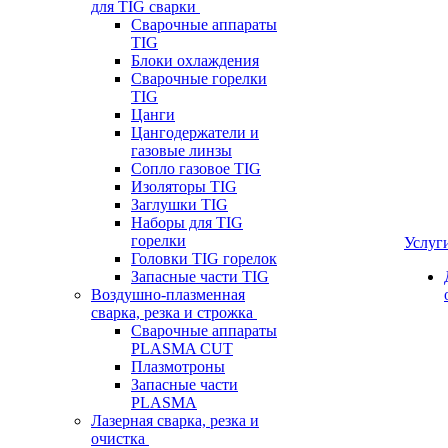
для TIG сварки
Сварочные аппараты
TIG
Блоки охлаждения
Сварочные горелки
TIG
Цанги
Цангодержатели и
газовые линзы
Сопло газовое TIG
Изоляторы TIG
Заглушки TIG
Наборы для TIG
горелки
Услуг
Головки TIG горелок
Запасные части TIG
Воздушно-плазменная
сварка, резка и строжка
Сварочные аппараты
PLASMA CUT
Плазмотроны
Запасные части
PLASMA
Лазерная сварка, резка и
очистка