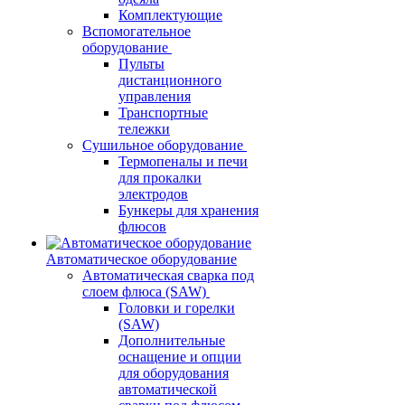
Комплектующие
Вспомогательное
оборудование
Пульты
дистанционного
управления
Транспортные
тележки
Сушильное оборудование
Термопеналы и печи
для прокалки
электродов
Бункеры для хранения
флюсов
Автоматическое оборудование
Автоматическая сварка под
слоем флюса (SAW)
Головки и горелки
(SAW)
Дополнительные
оснащение и опции
для оборудования
автоматической