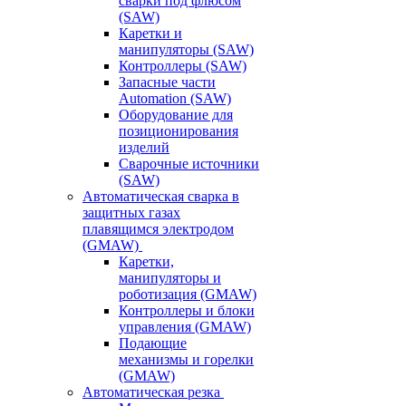
сварки под флюсом
(SAW)
Каретки и
манипуляторы (SAW)
Контроллеры (SAW)
Запасные части
Automation (SAW)
Оборудование для
позиционирования
изделий
Сварочные источники
(SAW)
Автоматическая сварка в
защитных газах
плавящимся электродом
(GMAW)
Каретки,
манипуляторы и
роботизация (GMAW)
Контроллеры и блоки
управления (GMAW)
Подающие
механизмы и горелки
(GMAW)
Автоматическая резка