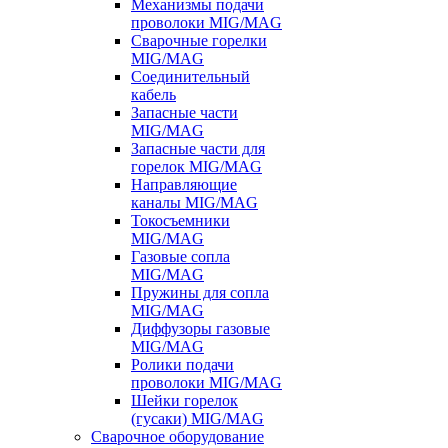
Механизмы подачи
проволоки MIG/MAG
Сварочные горелки
MIG/MAG
Соединительный
кабель
Запасные части
MIG/MAG
Запасные части для
горелок MIG/MAG
Направляющие
каналы MIG/MAG
Токосъемники
MIG/MAG
Газовые сопла
MIG/MAG
Пружины для сопла
MIG/MAG
Диффузоры газовые
MIG/MAG
Ролики подачи
проволоки MIG/MAG
Шейки горелок
(гусаки) MIG/MAG
Сварочное оборудование