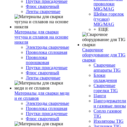
Прутки присадочные
проволоки
Флюс сварочный
MIG/MAG
Ленты сварочные
Шейки горелок
(гусаки)
MIG/MAG
+ ЕЩЕ
Материалы для сварки
чугуна и сплавов на основе
никеля
Электроды сварочные
Сварочное
Проволока сплошная
оборудование для TIG
Проволока
сварки
порошковая
Сварочные
Прутки присадочные
аппараты TIG
Флюс сварочный
Блоки
Ленты сварочные
охлаждения
Сварочные
горелки TIG
Материалы для сварки меди
Цанги
и ее сплавов
Цангодержатели
Электроды сварочные
и газовые линзы
Проволока сплошная
Сопло газовое
Прутки присадочные
TIG
Флюс сварочный
Изоляторы TIG
Заглушки TIG