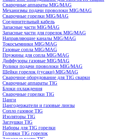
Сварочные аппараты MIG/MAG
Механизмы подачи проволоки MIG/MAG
Сварочные горелки MIG/MAG
Соединительный кабель
Запасные части MIG/MAG
Запасные части для горелок MIG/MAG
Направляющие каналы MIG/MAG
Токосъемники MIG/MAG
Газовые сопла MIG/MAG
Пружины для сопла MIG/MAG
Диффузоры газовые MIG/MAG
Ролики подачи проволоки MIG/MAG
Шейки горелок (гусаки) MIG/MAG
Сварочное оборудование для TIG сварки
Сварочные аппараты TIG
Блоки охлаждения
Сварочные горелки TIG
Цанги
Цангодержатели и газовые линзы
Сопло газовое TIG
Изоляторы TIG
Заглушки TIG
Наборы для TIG горелки
Головки TIG горелок
Запасные части TIG