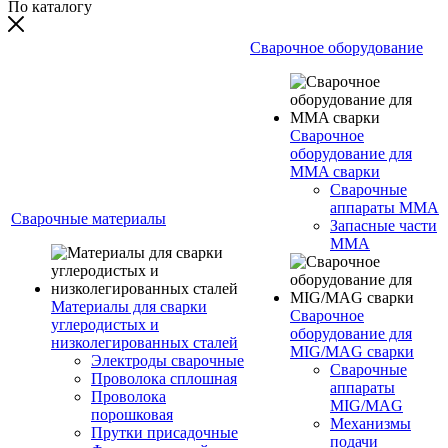
По каталогу
Сварочное оборудование
Сварочное
оборудование для
MMA сварки
Сварочные
аппараты MMA
Сварочные материалы
Запасные части
MMA
Материалы для сварки
Сварочное
углеродистых и
оборудование для
низколегированных сталей
MIG/MAG сварки
Электроды сварочные
Сварочные
Проволока сплошная
аппараты
Проволока
MIG/MAG
порошковая
Механизмы
Прутки присадочные
подачи