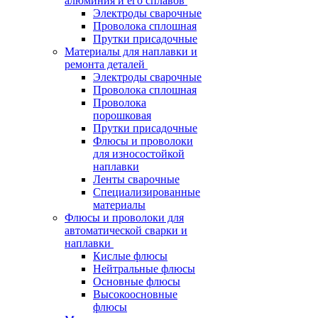
алюминия и его сплавов
Электроды сварочные
Проволока сплошная
Прутки присадочные
Материалы для наплавки и
ремонта деталей
Электроды сварочные
Проволока сплошная
Проволока
порошковая
Прутки присадочные
Флюсы и проволоки
для износостойкой
наплавки
Ленты сварочные
Специализированные
материалы
Флюсы и проволоки для
автоматической сварки и
наплавки
Кислые флюсы
Нейтральные флюсы
Основные флюсы
Высокоосновные
флюсы