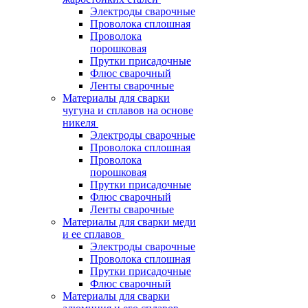
Электроды сварочные
Проволока сплошная
Проволока
порошковая
Прутки присадочные
Флюс сварочный
Ленты сварочные
Материалы для сварки
чугуна и сплавов на основе
никеля
Электроды сварочные
Проволока сплошная
Проволока
порошковая
Прутки присадочные
Флюс сварочный
Ленты сварочные
Материалы для сварки меди
и ее сплавов
Электроды сварочные
Проволока сплошная
Прутки присадочные
Флюс сварочный
Материалы для сварки