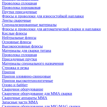
Проволока сплошная
Проволока порошковая
Прутки присадочные
Флюсы и проволоки для износостойкой наплавки
Ленты сварочные
Специализированные материалы
Флюсы и проволоки для автоматической сварки и наплавки
Кислые флюсы
Нейтральные флюсы
Основные флюсы
Высокоосновные флюсы
Материалы для сварки титана
Проволока сплошная
Присадочные прутки
Материалы специального назначения
Строжка и резка
Припои
Припои оловянно-свинцовые
Припои высокотехнологичные
Олово и баббит
Сварочное оборудование
Сварочное оборудование для MMA сварки
Сварочные аппараты MMA
Запасные части MMA
Сварочное оборудование для MIG/MAG сварки