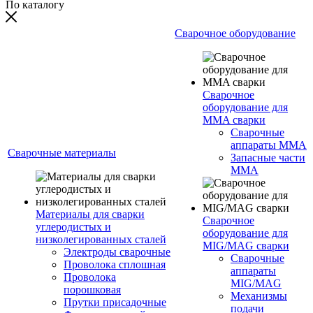
По каталогу
Сварочное оборудование
Сварочное
оборудование для
MMA сварки
Сварочные
аппараты MMA
Сварочные материалы
Запасные части
MMA
Материалы для сварки
Сварочное
углеродистых и
оборудование для
низколегированных сталей
MIG/MAG сварки
Электроды сварочные
Сварочные
Проволока сплошная
аппараты
Проволока
MIG/MAG
порошковая
Механизмы
Прутки присадочные
подачи