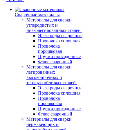
Сварочные материалы
Материалы для сварки
углеродистых и
низколегированных сталей
Электроды сварочные
Проволока сплошная
Проволока
порошковая
Прутки присадочные
Флюс сварочный
Материалы для сварки
легированных
высокопрочных и
теплоустойчивых сталей
Электроды сварочные
Проволока сплошная
Проволока
порошковая
Прутки присадочные
Флюс сварочный
Материалы для сварки
нержавеющих и
жаростойких сталей