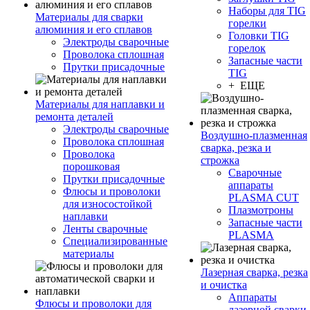
Наборы для TIG
Материалы для сварки
горелки
алюминия и его сплавов
Головки TIG
Электроды сварочные
горелок
Проволока сплошная
Запасные части
Прутки присадочные
TIG
+ ЕЩЕ
Материалы для наплавки и
ремонта деталей
Электроды сварочные
Воздушно-плазменная
Проволока сплошная
сварка, резка и
Проволока
строжка
порошковая
Сварочные
Прутки присадочные
аппараты
Флюсы и проволоки
PLASMA CUT
для износостойкой
Плазмотроны
наплавки
Запасные части
Ленты сварочные
PLASMA
Специализированные
материалы
Лазерная сварка, резка
и очистка
Аппараты
Флюсы и проволоки для
лазерной сварки