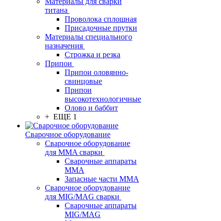
Материалы для сварки
титана
Проволока сплошная
Присадочные прутки
Материалы специального
назначения
Строжка и резка
Припои
Припои оловянно-
свинцовые
Припои
высокотехнологичные
Олово и баббит
+ ЕЩЕ 1
Сварочное оборудование
Сварочное оборудование
для MMA сварки
Сварочные аппараты
MMA
Запасные части MMA
Сварочное оборудование
для MIG/MAG сварки
Сварочные аппараты
MIG/MAG