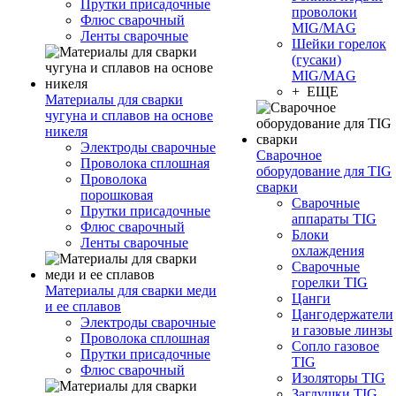
Прутки присадочные
проволоки
Флюс сварочный
MIG/MAG
Ленты сварочные
Шейки горелок
(гусаки)
MIG/MAG
+ ЕЩЕ
Материалы для сварки
чугуна и сплавов на основе
никеля
Электроды сварочные
Сварочное
Проволока сплошная
оборудование для TIG
Проволока
сварки
порошковая
Сварочные
Прутки присадочные
аппараты TIG
Флюс сварочный
Блоки
Ленты сварочные
охлаждения
Сварочные
горелки TIG
Материалы для сварки меди
Цанги
и ее сплавов
Цангодержатели
Электроды сварочные
и газовые линзы
Проволока сплошная
Сопло газовое
Прутки присадочные
TIG
Флюс сварочный
Изоляторы TIG
Заглушки TIG