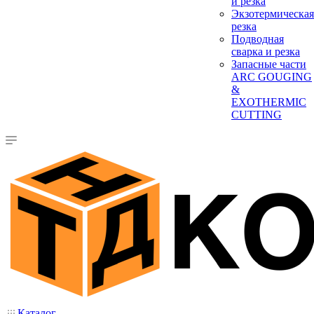
и резка
Экзотермическая
резка
Подводная
сварка и резка
Запасные части
ARC GOUGING
&
EXOTHERMIC
CUTTING
Каталог