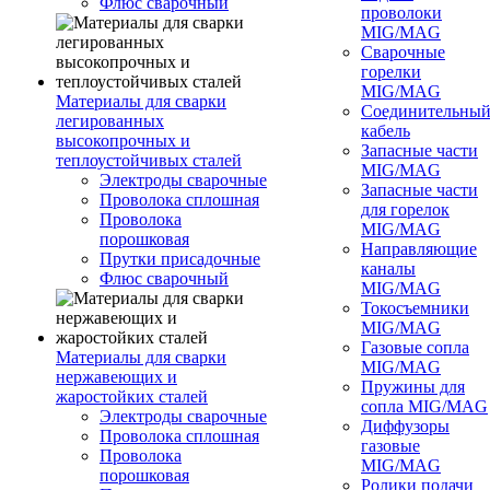
Флюс сварочный
проволоки
MIG/MAG
Сварочные
горелки
MIG/MAG
Материалы для сварки
Соединительны
легированных
кабель
высокопрочных и
Запасные части
теплоустойчивых сталей
MIG/MAG
Электроды сварочные
Запасные части
Проволока сплошная
для горелок
Проволока
MIG/MAG
порошковая
Направляющие
Прутки присадочные
каналы
Флюс сварочный
MIG/MAG
Токосъемники
MIG/MAG
Газовые сопла
Материалы для сварки
MIG/MAG
нержавеющих и
Пружины для
жаростойких сталей
сопла MIG/MAG
Электроды сварочные
Диффузоры
Проволока сплошная
газовые
Проволока
MIG/MAG
порошковая
Ролики подачи