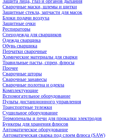
Защита лица, глаз и органов дыхания
Сварочные маски, шлемы и щитки
Защитные стекла, запчасти для масок
Блоки подачи воздуха
Защитные очки
Респираторы
Спецодежда для сварщиков
Одежда сварщика
Обувь сварщика
Перчатки сварочные
Химические материалы для сварки
Травильные пасты, спреи, флюсы
Прочее
Сварочные шторы
Сварочные занавесы
Сварочные полотна и одеяла
Комплектующие
Вспомогательное оборудование
Пульты дистанционного управления
Транспортные тележки
Сушильное оборудование
Термопеналы и печи для прокалки электродов
Бункеры для хранения флюсов
Автоматическое оборудование
Автоматическая сварка под слоем флюса (SAW)