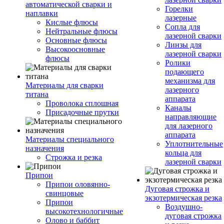
автоматической сварки и
Горелки
наплавки
лазерные
Кислые флюсы
Сопла для
Нейтральные флюсы
лазерной сварки
Основные флюсы
Линзы для
Высокоосновные
лазерной сварки
флюсы
Ролики
подающего
механизма для
Материалы для сварки
лазерного
титана
аппарата
Проволока сплошная
Каналы
Присадочные прутки
направляющие
для лазерного
аппарата
Материалы специального
Уплотнительные
назначения
кольца для
Строжка и резка
лазерной сварки
Припои
Припои оловянно-
Дуговая строжка и
свинцовые
экзотермическая резка
Припои
Воздушно-
высокотехнологичные
дуговая строжка
Олово и баббит