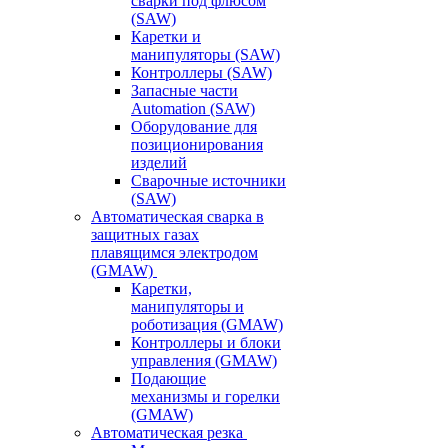
сварки под флюсом
(SAW)
Каретки и
манипуляторы (SAW)
Контроллеры (SAW)
Запасные части
Automation (SAW)
Оборудование для
позиционирования
изделий
Сварочные источники
(SAW)
Автоматическая сварка в
защитных газах
плавящимся электродом
(GMAW)
Каретки,
манипуляторы и
роботизация (GMAW)
Контроллеры и блоки
управления (GMAW)
Подающие
механизмы и горелки
(GMAW)
Автоматическая резка