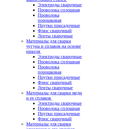
Электроды сварочные
Проволока сплошная
Проволока
порошковая
Прутки присадочные
Флюс сварочный
Ленты сварочные
Материалы для сварки
чугуна и сплавов на основе
никеля
Электроды сварочные
Проволока сплошная
Проволока
порошковая
Прутки присадочные
Флюс сварочный
Ленты сварочные
Материалы для сварки меди
и ее сплавов
Электроды сварочные
Проволока сплошная
Прутки присадочные
Флюс сварочный
Материалы для сварки