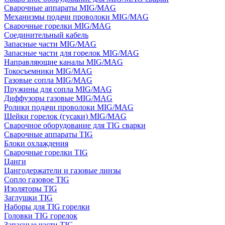
Сварочные аппараты MIG/MAG
Механизмы подачи проволоки MIG/MAG
Сварочные горелки MIG/MAG
Соединительный кабель
Запасные части MIG/MAG
Запасные части для горелок MIG/MAG
Направляющие каналы MIG/MAG
Токосъемники MIG/MAG
Газовые сопла MIG/MAG
Пружины для сопла MIG/MAG
Диффузоры газовые MIG/MAG
Ролики подачи проволоки MIG/MAG
Шейки горелок (гусаки) MIG/MAG
Сварочное оборудование для TIG сварки
Сварочные аппараты TIG
Блоки охлаждения
Сварочные горелки TIG
Цанги
Цангодержатели и газовые линзы
Сопло газовое TIG
Изоляторы TIG
Заглушки TIG
Наборы для TIG горелки
Головки TIG горелок
Запасные части TIG