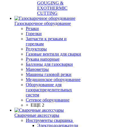
GOUGING &
EXOTHERMIC
CUTTING
Газосварочное оборудование
Резаки
Горелки
Запчасти к резакам и
горелкам
Редукторы
Газовые вентили для сварки
Рукава напорные
Баллоны для газосварки
Манометры
Машины газовой резки
Медицинское оборудование
Оборудование для
газораспределительных
систем
Сетевое оборудование
+ ЕЩЕ 2
Сварочные аксессуары
Инструменты сварщика
Электрододержатели