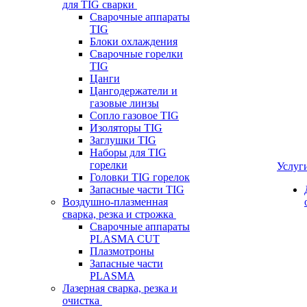
для TIG сварки
Сварочные аппараты
TIG
Блоки охлаждения
Сварочные горелки
TIG
Цанги
Цангодержатели и
газовые линзы
Сопло газовое TIG
Изоляторы TIG
Заглушки TIG
Наборы для TIG
горелки
Услуг
Головки TIG горелок
Запасные части TIG
Воздушно-плазменная
сварка, резка и строжка
Сварочные аппараты
PLASMA CUT
Плазмотроны
Запасные части
PLASMA
Лазерная сварка, резка и
очистка