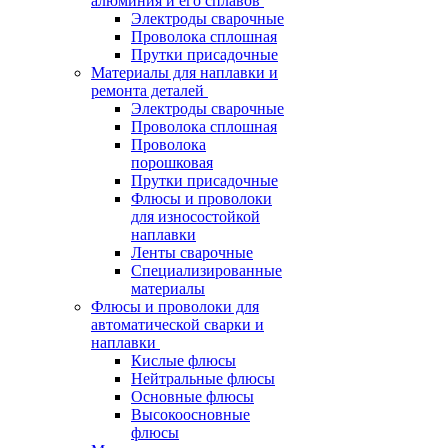
алюминия и его сплавов
Электроды сварочные
Проволока сплошная
Прутки присадочные
Материалы для наплавки и
ремонта деталей
Электроды сварочные
Проволока сплошная
Проволока
порошковая
Прутки присадочные
Флюсы и проволоки
для износостойкой
наплавки
Ленты сварочные
Специализированные
материалы
Флюсы и проволоки для
автоматической сварки и
наплавки
Кислые флюсы
Нейтральные флюсы
Основные флюсы
Высокоосновные
флюсы