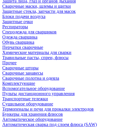
Защита лица, глаз и органов дыхания
Сварочные маски, шлемы и щитки
Защитные стекла, запчасти для масок
Блоки подачи воздуха
Защитные очки
Респираторы
Спецодежда для сварщиков
Одежда сварщика
Обувь сварщика
Перчатки сварочные
Химические материалы для сварки
Травильные пасты, спреи, флюсы
Прочее
Сварочные шторы
Сварочные занавесы
Сварочные полотна и одеяла
Комплектующие
Вспомогательное оборудование
Пульты дистанционного управления
Транспортные тележки
Сушильное оборудование
Термопеналы и печи для прокалки электродов
Бункеры для хранения флюсов
Автоматическое оборудование
Автоматическая сварка под слоем флюса (SAW)