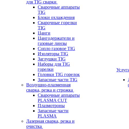
для TIG сварки
Сварочные аппараты
TIG
Блоки охлаждения
Сварочные горелки
TIG
Цанги
Цангодержатели и
газовые линзы
Сопло газовое TIG
Изоляторы TIG
Заглушки TIG
Наборы для TIG
горелки
Услуг
Головки TIG горелок
Запасные части TIG
Воздушно-плазменная
сварка, резка и строжка
Сварочные аппараты
PLASMA CUT
Плазмотроны
Запасные части
PLASMA
Лазерная сварка, резка и
очистка