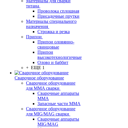
Материалы для сварки
титана
Проволока сплошная
Присадочные прутки
Материалы специального
назначения
Строжка и резка
Припои
Припои оловянно-
свинцовые
Припои
высокотехнологичные
Олово и баббит
+ ЕЩЕ 1
Сварочное оборудование
Сварочное оборудование
для MMA сварки
Сварочные аппараты
MMA
Запасные части MMA
Сварочное оборудование
для MIG/MAG сварки
Сварочные аппараты
MIG/MAG