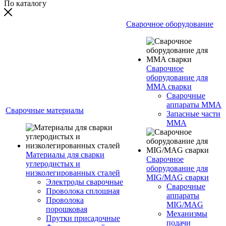
По каталогу
Сварочное оборудование
Сварочное
оборудование для
MMA сварки
Сварочные
аппараты MMA
Сварочные материалы
Запасные части
MMA
Материалы для сварки
Сварочное
углеродистых и
оборудование для
низколегированных сталей
MIG/MAG сварки
Электроды сварочные
Сварочные
Проволока сплошная
аппараты
Проволока
MIG/MAG
порошковая
Механизмы
Прутки присадочные
подачи