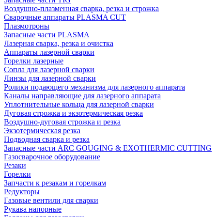
Воздушно-плазменная сварка, резка и строжка
Сварочные аппараты PLASMA CUT
Плазмотроны
Запасные части PLASMA
Лазерная сварка, резка и очистка
Аппараты лазерной сварки
Горелки лазерные
Сопла для лазерной сварки
Линзы для лазерной сварки
Ролики подающего механизма для лазерного аппарата
Каналы направляющие для лазерного аппарата
Уплотнительные кольца для лазерной сварки
Дуговая строжка и экзотермическая резка
Воздушно-дуговая строжка и резка
Экзотермическая резка
Подводная сварка и резка
Запасные части ARC GOUGING & EXOTHERMIC CUTTING
Газосварочное оборудование
Резаки
Горелки
Запчасти к резакам и горелкам
Редукторы
Газовые вентили для сварки
Рукава напорные