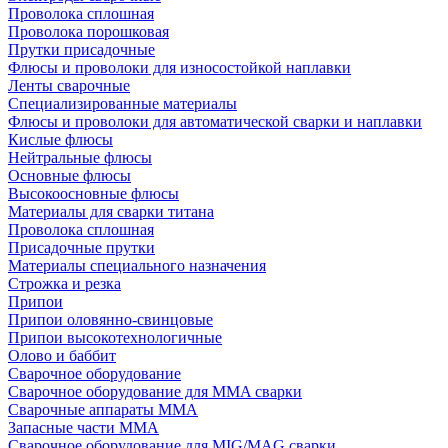
Проволока сплошная
Проволока порошковая
Прутки присадочные
Флюсы и проволоки для износостойкой наплавки
Ленты сварочные
Специализированные материалы
Флюсы и проволоки для автоматической сварки и наплавки
Кислые флюсы
Нейтральные флюсы
Основные флюсы
Высокоосновные флюсы
Материалы для сварки титана
Проволока сплошная
Присадочные прутки
Материалы специального назначения
Строжка и резка
Припои
Припои оловянно-свинцовые
Припои высокотехнологичные
Олово и баббит
Сварочное оборудование
Сварочное оборудование для MMA сварки
Сварочные аппараты MMA
Запасные части MMA
Сварочное оборудование для MIG/MAG сварки