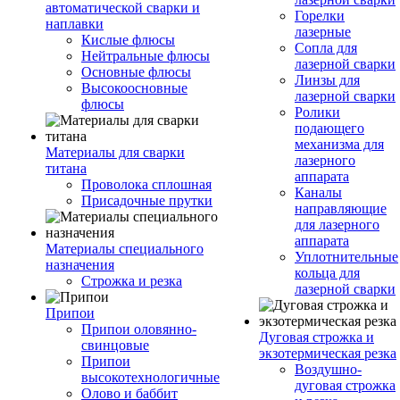
автоматической сварки и
Горелки
наплавки
лазерные
Кислые флюсы
Сопла для
Нейтральные флюсы
лазерной сварки
Основные флюсы
Линзы для
Высокоосновные
лазерной сварки
флюсы
Ролики
подающего
механизма для
Материалы для сварки
лазерного
титана
аппарата
Проволока сплошная
Каналы
Присадочные прутки
направляющие
для лазерного
аппарата
Материалы специального
Уплотнительные
назначения
кольца для
Строжка и резка
лазерной сварки
Припои
Припои оловянно-
Дуговая строжка и
свинцовые
экзотермическая резка
Припои
Воздушно-
высокотехнологичные
дуговая строжка
Олово и баббит