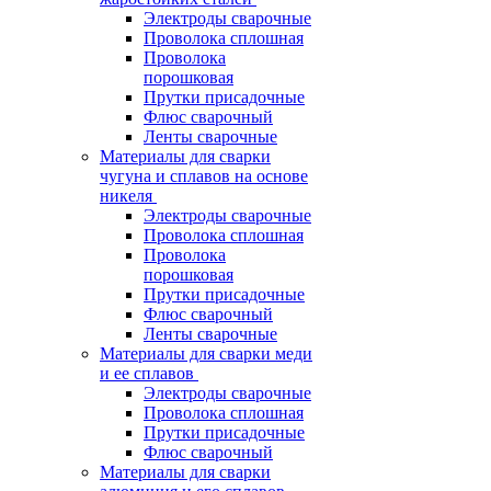
Электроды сварочные
Проволока сплошная
Проволока
порошковая
Прутки присадочные
Флюс сварочный
Ленты сварочные
Материалы для сварки
чугуна и сплавов на основе
никеля
Электроды сварочные
Проволока сплошная
Проволока
порошковая
Прутки присадочные
Флюс сварочный
Ленты сварочные
Материалы для сварки меди
и ее сплавов
Электроды сварочные
Проволока сплошная
Прутки присадочные
Флюс сварочный
Материалы для сварки