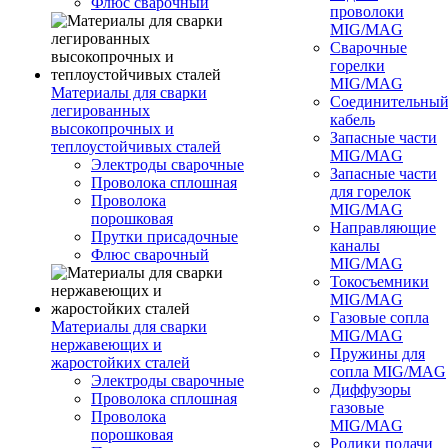
Флюс сварочный
проволоки
MIG/MAG
Сварочные
горелки
MIG/MAG
Материалы для сварки
Соединительны
легированных
кабель
высокопрочных и
Запасные части
теплоустойчивых сталей
MIG/MAG
Электроды сварочные
Запасные части
Проволока сплошная
для горелок
Проволока
MIG/MAG
порошковая
Направляющие
Прутки присадочные
каналы
Флюс сварочный
MIG/MAG
Токосъемники
MIG/MAG
Газовые сопла
Материалы для сварки
MIG/MAG
нержавеющих и
Пружины для
жаростойких сталей
сопла MIG/MAG
Электроды сварочные
Диффузоры
Проволока сплошная
газовые
Проволока
MIG/MAG
порошковая
Ролики подачи