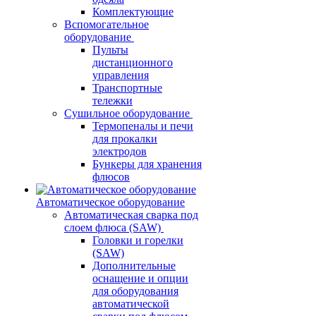
Комплектующие
Вспомогательное
оборудование
Пульты
дистанционного
управления
Транспортные
тележки
Сушильное оборудование
Термопеналы и печи
для прокалки
электродов
Бункеры для хранения
флюсов
Автоматическое оборудование
Автоматическая сварка под
слоем флюса (SAW)
Головки и горелки
(SAW)
Дополнительные
оснащение и опции
для оборудования
автоматической