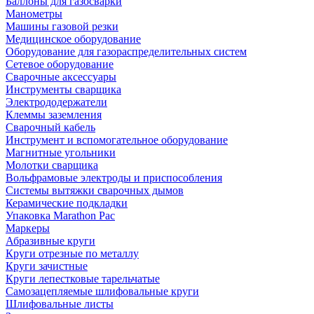
Баллоны для газосварки
Манометры
Машины газовой резки
Медицинское оборудование
Оборудование для газораспределительных систем
Сетевое оборудование
Сварочные аксессуары
Инструменты сварщика
Электрододержатели
Клеммы заземления
Сварочный кабель
Инструмент и вспомогательное оборудование
Магнитные угольники
Молотки сварщика
Вольфрамовые электроды и приспособления
Системы вытяжки сварочных дымов
Керамические подкладки
Упаковка Marathon Pac
Маркеры
Абразивные круги
Круги отрезные по металлу
Круги зачистные
Круги лепестковые тарельчатые
Самозацепляемые шлифовальные круги
Шлифовальные листы