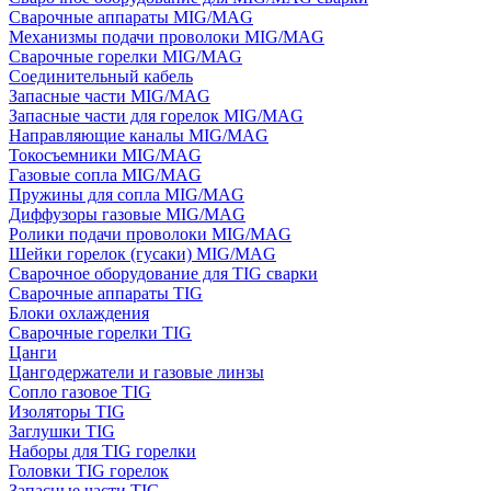
Сварочные аппараты MIG/MAG
Механизмы подачи проволоки MIG/MAG
Сварочные горелки MIG/MAG
Соединительный кабель
Запасные части MIG/MAG
Запасные части для горелок MIG/MAG
Направляющие каналы MIG/MAG
Токосъемники MIG/MAG
Газовые сопла MIG/MAG
Пружины для сопла MIG/MAG
Диффузоры газовые MIG/MAG
Ролики подачи проволоки MIG/MAG
Шейки горелок (гусаки) MIG/MAG
Сварочное оборудование для TIG сварки
Сварочные аппараты TIG
Блоки охлаждения
Сварочные горелки TIG
Цанги
Цангодержатели и газовые линзы
Сопло газовое TIG
Изоляторы TIG
Заглушки TIG
Наборы для TIG горелки
Головки TIG горелок
Запасные части TIG