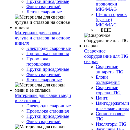
Прутки присадочные
проволоки
Флюс сварочный
MIG/MAG
Ленты сварочные
Шейки горелок
(гусаки)
MIG/MAG
+ ЕЩЕ
Материалы для сварки
чугуна и сплавов на основе
никеля
Электроды сварочные
Сварочное
Проволока сплошная
оборудование для TIG
Проволока
сварки
порошковая
Сварочные
Прутки присадочные
аппараты TIG
Флюс сварочный
Блоки
Ленты сварочные
охлаждения
Сварочные
горелки TIG
Материалы для сварки меди
Цанги
и ее сплавов
Цангодержатели
Электроды сварочные
и газовые линзы
Проволока сплошная
Сопло газовое
Прутки присадочные
TIG
Флюс сварочный
Изоляторы TIG
Заглушки TIG