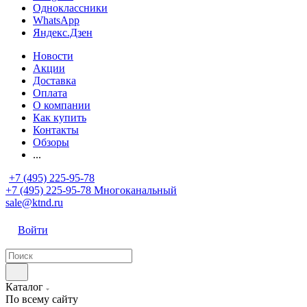
Одноклассники
WhatsApp
Яндекс.Дзен
Новости
Акции
Доставка
Оплата
О компании
Как купить
Контакты
Обзоры
...
+7 (495) 225-95-78
+7 (495) 225-95-78
Многоканальный
sale@ktnd.ru
Войти
Каталог
По всему сайту