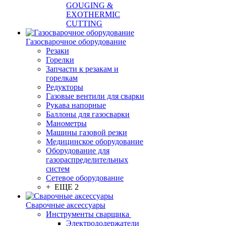
GOUGING &
EXOTHERMIC
CUTTING
Газосварочное оборудование
Резаки
Горелки
Запчасти к резакам и
горелкам
Редукторы
Газовые вентили для сварки
Рукава напорные
Баллоны для газосварки
Манометры
Машины газовой резки
Медицинское оборудование
Оборудование для
газораспределительных
систем
Сетевое оборудование
+ ЕЩЕ 2
Сварочные аксессуары
Инструменты сварщика
Электрододержатели