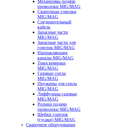
Механизмы подачи
проволоки MIG/MAG
Сварочные горелки
MIG/MAG
Соединительный
кабель
Запасные части
MIG/MAG
Запасные части для
горелок MIG/MAG
Направляющие
каналы MIG/MAG
Токосъемники
MIG/MAG
Газовые сопла
MIG/MAG
Пружины для сопла
MIG/MAG
Диффузоры газовые
MIG/MAG
Ролики подачи
проволоки MIG/MAG
Шейки горелок
(гусаки) MIG/MAG
Сварочное оборудование