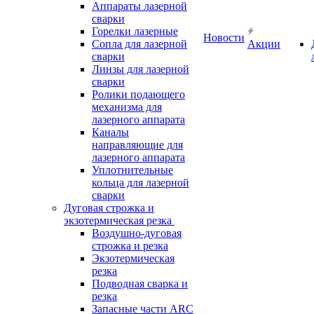
Аппараты лазерной
сварки
Горелки лазерные
Новости
Сопла для лазерной
Акции
сварки
Линзы для лазерной
сварки
Ролики подающего
механизма для
лазерного аппарата
Каналы
направляющие для
лазерного аппарата
Уплотнительные
кольца для лазерной
сварки
Дуговая строжка и
экзотермическая резка
Воздушно-дуговая
строжка и резка
Экзотермическая
резка
Подводная сварка и
резка
Запасные части ARC