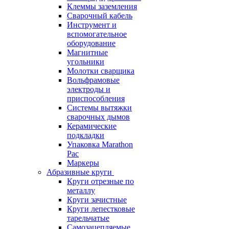
Клеммы заземления
Сварочный кабель
Инструмент и
вспомогательное
оборудование
Магнитные
угольники
Молотки сварщика
Вольфрамовые
электроды и
приспособления
Системы вытяжки
сварочных дымов
Керамические
подкладки
Упаковка Marathon
Pac
Маркеры
Абразивные круги
Круги отрезные по
металлу
Круги зачистные
Круги лепестковые
тарельчатые
Самозацепляемые