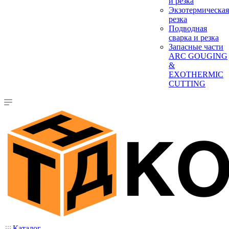
и резка
Экзотермическая
резка
Подводная
сварка и резка
Запасные части
ARC GOUGING
&
EXOTHERMIC
CUTTING
Каталог