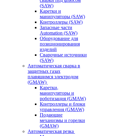
сварки под флюсом
(SAW)
Каретки и
манипуляторы (SAW)
Контроллеры (SAW)
Запасные части
Automation (SAW)
Оборудование для
позиционирования
изделий
Сварочные источники
(SAW)
Автоматическая сварка в
защитных газах
плавящимся электродом
(GMAW)
Каретки,
манипуляторы и
роботизация (GMAW)
Контроллеры и блоки
управления (GMAW)
Подающие
механизмы и горелки
(GMAW)
Автоматическая резка