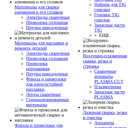
Наборы для TIG
Материалы для сварки
горелки
алюминия и его сплавов
Головки TIG
Электроды сварочные
горелок
Проволока сплошная
Запасные части
Прутки присадочные
TIG
+ ЕЩЕ
Материалы для наплавки и
ремонта деталей
Электроды сварочные
Воздушно-плазменная
Проволока сплошная
сварка, резка и
Проволока
строжка
порошковая
Сварочные
Прутки присадочные
аппараты
Флюсы и проволоки
PLASMA CUT
для износостойкой
Плазмотроны
наплавки
Запасные части
Ленты сварочные
PLASMA
Специализированные
материалы
Лазерная сварка, резка
и очистка
Аппараты
Флюсы и проволоки для
лазерной сварки