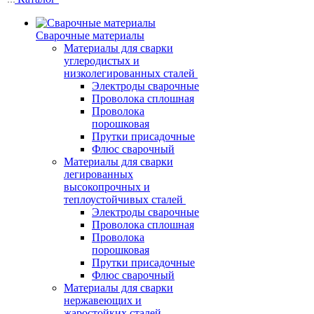
Сварочные материалы
Материалы для сварки
углеродистых и
низколегированных сталей
Электроды сварочные
Проволока сплошная
Проволока
порошковая
Прутки присадочные
Флюс сварочный
Материалы для сварки
легированных
высокопрочных и
теплоустойчивых сталей
Электроды сварочные
Проволока сплошная
Проволока
порошковая
Прутки присадочные
Флюс сварочный
Материалы для сварки
нержавеющих и
жаростойких сталей