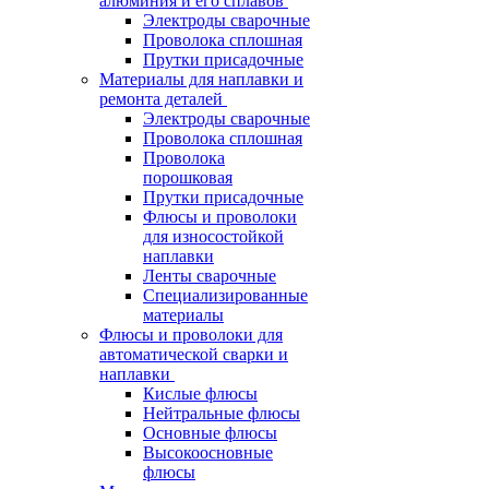
алюминия и его сплавов
Электроды сварочные
Проволока сплошная
Прутки присадочные
Материалы для наплавки и
ремонта деталей
Электроды сварочные
Проволока сплошная
Проволока
порошковая
Прутки присадочные
Флюсы и проволоки
для износостойкой
наплавки
Ленты сварочные
Специализированные
материалы
Флюсы и проволоки для
автоматической сварки и
наплавки
Кислые флюсы
Нейтральные флюсы
Основные флюсы
Высокоосновные
флюсы