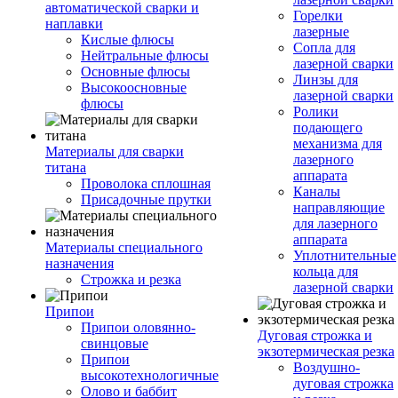
автоматической сварки и
Горелки
наплавки
лазерные
Кислые флюсы
Сопла для
Нейтральные флюсы
лазерной сварки
Основные флюсы
Линзы для
Высокоосновные
лазерной сварки
флюсы
Ролики
подающего
механизма для
Материалы для сварки
лазерного
титана
аппарата
Проволока сплошная
Каналы
Присадочные прутки
направляющие
для лазерного
аппарата
Материалы специального
Уплотнительные
назначения
кольца для
Строжка и резка
лазерной сварки
Припои
Припои оловянно-
Дуговая строжка и
свинцовые
экзотермическая резка
Припои
Воздушно-
высокотехнологичные
дуговая строжка
Олово и баббит