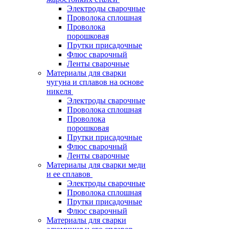
Электроды сварочные
Проволока сплошная
Проволока
порошковая
Прутки присадочные
Флюс сварочный
Ленты сварочные
Материалы для сварки
чугуна и сплавов на основе
никеля
Электроды сварочные
Проволока сплошная
Проволока
порошковая
Прутки присадочные
Флюс сварочный
Ленты сварочные
Материалы для сварки меди
и ее сплавов
Электроды сварочные
Проволока сплошная
Прутки присадочные
Флюс сварочный
Материалы для сварки