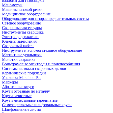
Баллоны для газосварки
Манометры
Машины газовой резки
Медицинское оборудование
Оборудование для газораспределительных систем
Сетевое оборудование
Сварочные аксессуары
Инструменты сварщика
Электрододержатели
Клеммы заземления
Сварочный кабель
Инструмент и вспомогательное оборудование
Магнитные угольники
Молотки сварщика
Вольфрамовые электроды и приспособления
Системы вытяжки сварочных дымов
Керамические подкладки
Упаковка Marathon Pac
Маркеры
Абразивные круги
Круги отрезные по металлу
Круги зачистные
Круги лепестковые тарельчатые
Самозацепляемые шлифовальные круги
Шлифовальные листы