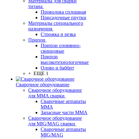
Материалы для сварки
титана
Проволока сплошная
Присадочные прутки
Материалы специального
назначения
Строжка и резка
Припои
Припои оловянно-
свинцовые
Припои
высокотехнологичные
Олово и баббит
+ ЕЩЕ 1
Сварочное оборудование
Сварочное оборудование
для MMA сварки
Сварочные аппараты
MMA
Запасные части MMA
Сварочное оборудование
для MIG/MAG сварки
Сварочные аппараты
MIG/MAG