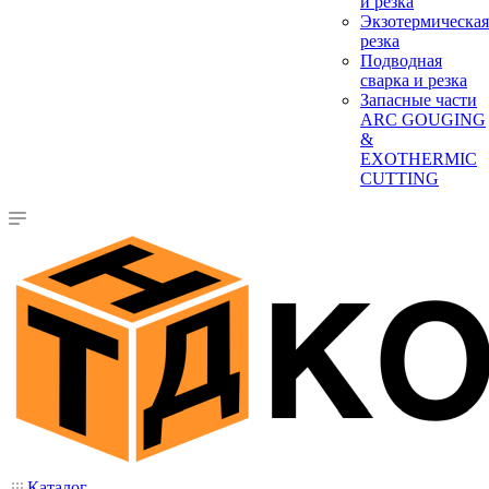
и резка
Экзотермическая
резка
Подводная
сварка и резка
Запасные части
ARC GOUGING
&
EXOTHERMIC
CUTTING
Каталог