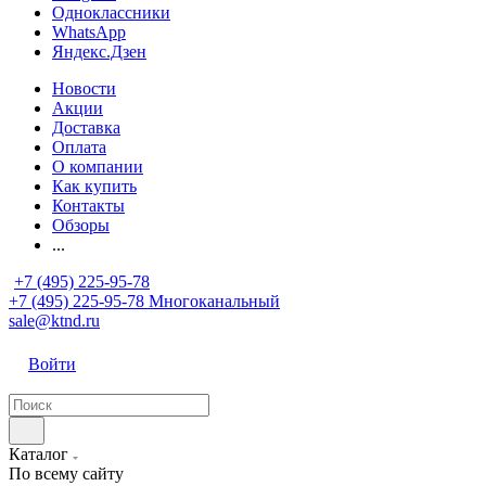
Одноклассники
WhatsApp
Яндекс.Дзен
Новости
Акции
Доставка
Оплата
О компании
Как купить
Контакты
Обзоры
...
+7 (495) 225-95-78
+7 (495) 225-95-78
Многоканальный
sale@ktnd.ru
Войти
Каталог
По всему сайту