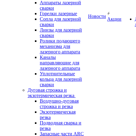
Аппараты лазерной
сварки
Горелки лазерные
Новости
Сопла для лазерной
Акции
сварки
Линзы для лазерной
сварки
Ролики подающего
механизма для
лазерного аппарата
Каналы
направляющие для
лазерного аппарата
Уплотнительные
кольца для лазерной
сварки
Дуговая строжка и
экзотермическая резка
Воздушно-дуговая
строжка и резка
Экзотермическая
резка
Подводная сварка и
резка
Запасные части ARC