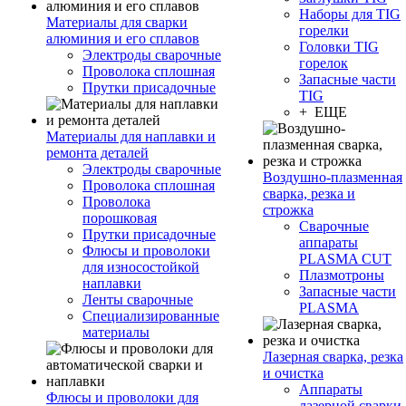
Наборы для TIG
Материалы для сварки
горелки
алюминия и его сплавов
Головки TIG
Электроды сварочные
горелок
Проволока сплошная
Запасные части
Прутки присадочные
TIG
+ ЕЩЕ
Материалы для наплавки и
ремонта деталей
Электроды сварочные
Воздушно-плазменная
Проволока сплошная
сварка, резка и
Проволока
строжка
порошковая
Сварочные
Прутки присадочные
аппараты
Флюсы и проволоки
PLASMA CUT
для износостойкой
Плазмотроны
наплавки
Запасные части
Ленты сварочные
PLASMA
Специализированные
материалы
Лазерная сварка, резка
и очистка
Аппараты
Флюсы и проволоки для
лазерной сварки