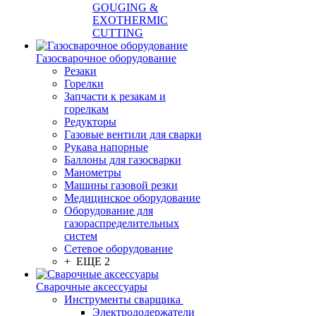
GOUGING &
EXOTHERMIC
CUTTING
Газосварочное оборудование
Резаки
Горелки
Запчасти к резакам и
горелкам
Редукторы
Газовые вентили для сварки
Рукава напорные
Баллоны для газосварки
Манометры
Машины газовой резки
Медицинское оборудование
Оборудование для
газораспределительных
систем
Сетевое оборудование
+ ЕЩЕ 2
Сварочные аксессуары
Инструменты сварщика
Электрододержатели