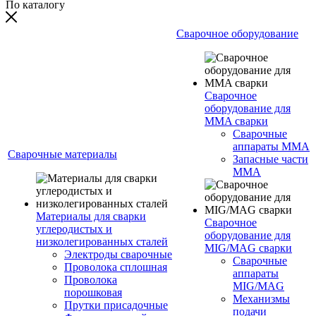
По каталогу
Сварочное оборудование
Сварочное
оборудование для
MMA сварки
Сварочные
аппараты MMA
Сварочные материалы
Запасные части
MMA
Материалы для сварки
Сварочное
углеродистых и
оборудование для
низколегированных сталей
MIG/MAG сварки
Электроды сварочные
Сварочные
Проволока сплошная
аппараты
Проволока
MIG/MAG
порошковая
Механизмы
Прутки присадочные
подачи