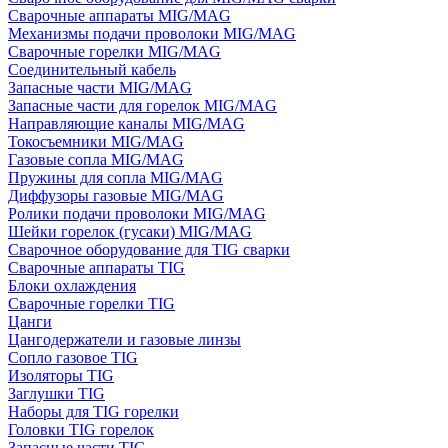
Сварочные аппараты MIG/MAG
Механизмы подачи проволоки MIG/MAG
Сварочные горелки MIG/MAG
Соединительный кабель
Запасные части MIG/MAG
Запасные части для горелок MIG/MAG
Направляющие каналы MIG/MAG
Токосъемники MIG/MAG
Газовые сопла MIG/MAG
Пружины для сопла MIG/MAG
Диффузоры газовые MIG/MAG
Ролики подачи проволоки MIG/MAG
Шейки горелок (гусаки) MIG/MAG
Сварочное оборудование для TIG сварки
Сварочные аппараты TIG
Блоки охлаждения
Сварочные горелки TIG
Цанги
Цангодержатели и газовые линзы
Сопло газовое TIG
Изоляторы TIG
Заглушки TIG
Наборы для TIG горелки
Головки TIG горелок
Запасные части TIG