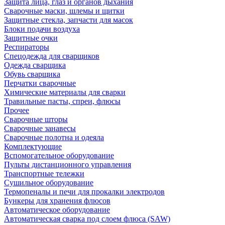
Защита лица, глаз и органов дыхания
Сварочные маски, шлемы и щитки
Защитные стекла, запчасти для масок
Блоки подачи воздуха
Защитные очки
Респираторы
Спецодежда для сварщиков
Одежда сварщика
Обувь сварщика
Перчатки сварочные
Химические материалы для сварки
Травильные пасты, спреи, флюсы
Прочее
Сварочные шторы
Сварочные занавесы
Сварочные полотна и одеяла
Комплектующие
Вспомогательное оборудование
Пульты дистанционного управления
Транспортные тележки
Сушильное оборудование
Термопеналы и печи для прокалки электродов
Бункеры для хранения флюсов
Автоматическое оборудование
Автоматическая сварка под слоем флюса (SAW)