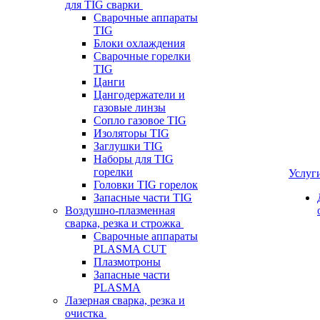
для TIG сварки
Сварочные аппараты
TIG
Блоки охлаждения
Сварочные горелки
TIG
Цанги
Цангодержатели и
газовые линзы
Сопло газовое TIG
Изоляторы TIG
Заглушки TIG
Наборы для TIG
горелки
Услуг
Головки TIG горелок
Запасные части TIG
Воздушно-плазменная
сварка, резка и строжка
Сварочные аппараты
PLASMA CUT
Плазмотроны
Запасные части
PLASMA
Лазерная сварка, резка и
очистка