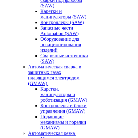
сварки под флюсом
(SAW)
Каретки и
манипуляторы (SAW)
Контроллеры (SAW)
Запасные части
Automation (SAW)
Оборудование для
позиционирования
изделий
Сварочные источники
(SAW)
Автоматическая сварка в
защитных газах
плавящимся электродом
(GMAW)
Каретки,
манипуляторы и
роботизация (GMAW)
Контроллеры и блоки
управления (GMAW)
Подающие
механизмы и горелки
(GMAW)
Автоматическая резка