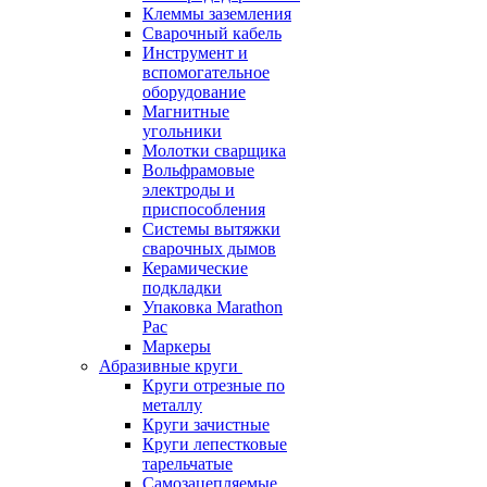
Клеммы заземления
Сварочный кабель
Инструмент и
вспомогательное
оборудование
Магнитные
угольники
Молотки сварщика
Вольфрамовые
электроды и
приспособления
Системы вытяжки
сварочных дымов
Керамические
подкладки
Упаковка Marathon
Pac
Маркеры
Абразивные круги
Круги отрезные по
металлу
Круги зачистные
Круги лепестковые
тарельчатые
Самозацепляемые