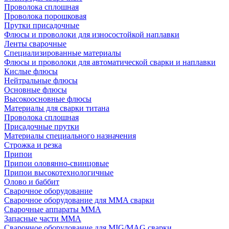
Проволока сплошная
Проволока порошковая
Прутки присадочные
Флюсы и проволоки для износостойкой наплавки
Ленты сварочные
Специализированные материалы
Флюсы и проволоки для автоматической сварки и наплавки
Кислые флюсы
Нейтральные флюсы
Основные флюсы
Высокоосновные флюсы
Материалы для сварки титана
Проволока сплошная
Присадочные прутки
Материалы специального назначения
Строжка и резка
Припои
Припои оловянно-свинцовые
Припои высокотехнологичные
Олово и баббит
Сварочное оборудование
Сварочное оборудование для MMA сварки
Сварочные аппараты MMA
Запасные части MMA
Сварочное оборудование для MIG/MAG сварки