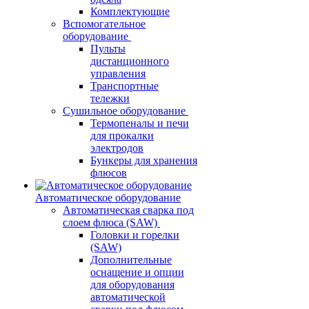
Комплектующие
Вспомогательное
оборудование
Пульты
дистанционного
управления
Транспортные
тележки
Сушильное оборудование
Термопеналы и печи
для прокалки
электродов
Бункеры для хранения
флюсов
Автоматическое оборудование
Автоматическая сварка под
слоем флюса (SAW)
Головки и горелки
(SAW)
Дополнительные
оснащение и опции
для оборудования
автоматической