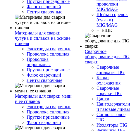
Прутки присадочные
проволоки
Флюс сварочный
MIG/MAG
Ленты сварочные
Шейки горелок
(гусаки)
MIG/MAG
+ ЕЩЕ
Материалы для сварки
чугуна и сплавов на основе
никеля
Электроды сварочные
Сварочное
Проволока сплошная
оборудование для TIG
Проволока
сварки
порошковая
Сварочные
Прутки присадочные
аппараты TIG
Флюс сварочный
Блоки
Ленты сварочные
охлаждения
Сварочные
горелки TIG
Материалы для сварки меди
Цанги
и ее сплавов
Цангодержатели
Электроды сварочные
и газовые линзы
Проволока сплошная
Сопло газовое
Прутки присадочные
TIG
Флюс сварочный
Изоляторы TIG
Заглушки TIG