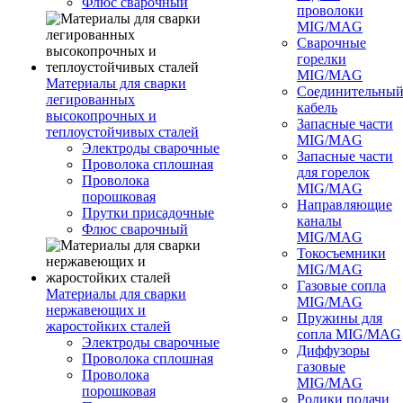
Флюс сварочный
проволоки
MIG/MAG
Сварочные
горелки
MIG/MAG
Материалы для сварки
Соединительны
легированных
кабель
высокопрочных и
Запасные части
теплоустойчивых сталей
MIG/MAG
Электроды сварочные
Запасные части
Проволока сплошная
для горелок
Проволока
MIG/MAG
порошковая
Направляющие
Прутки присадочные
каналы
Флюс сварочный
MIG/MAG
Токосъемники
MIG/MAG
Газовые сопла
Материалы для сварки
MIG/MAG
нержавеющих и
Пружины для
жаростойких сталей
сопла MIG/MAG
Электроды сварочные
Диффузоры
Проволока сплошная
газовые
Проволока
MIG/MAG
порошковая
Ролики подачи