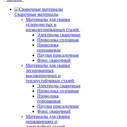
Сварочные материалы
Материалы для сварки
углеродистых и
низколегированных сталей
Электроды сварочные
Проволока сплошная
Проволока
порошковая
Прутки присадочные
Флюс сварочный
Материалы для сварки
легированных
высокопрочных и
теплоустойчивых сталей
Электроды сварочные
Проволока сплошная
Проволока
порошковая
Прутки присадочные
Флюс сварочный
Материалы для сварки
нержавеющих и
жаростойких сталей