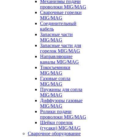
Механизмы подачи
проволоки MIG/MAG
Сварочные горелки
MIG/MAG
Соединительный
кабель
Запасные части
MIG/MAG
Запасные части для
горелок MIG/MAG
Направляющие
каналы MIG/MAG
Токосъемники
MIG/MAG
Газовые сопла
MIG/MAG
Пружины для сопла
MIG/MAG
Диффузоры газовые
MIG/MAG
Ролики подачи
проволоки MIG/MAG
Шейки горелок
(гусаки) MIG/MAG
Сварочное оборудование