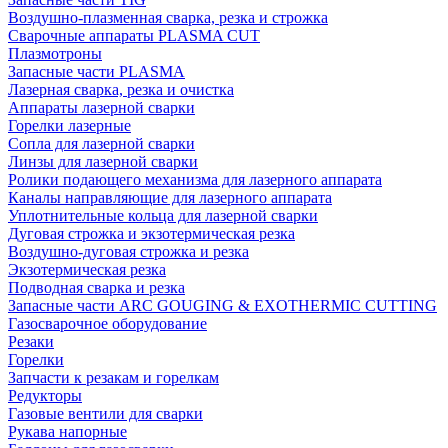
Воздушно-плазменная сварка, резка и строжка
Сварочные аппараты PLASMA CUT
Плазмотроны
Запасные части PLASMA
Лазерная сварка, резка и очистка
Аппараты лазерной сварки
Горелки лазерные
Сопла для лазерной сварки
Линзы для лазерной сварки
Ролики подающего механизма для лазерного аппарата
Каналы направляющие для лазерного аппарата
Уплотнительные кольца для лазерной сварки
Дуговая строжка и экзотермическая резка
Воздушно-дуговая строжка и резка
Экзотермическая резка
Подводная сварка и резка
Запасные части ARC GOUGING & EXOTHERMIC CUTTING
Газосварочное оборудование
Резаки
Горелки
Запчасти к резакам и горелкам
Редукторы
Газовые вентили для сварки
Рукава напорные