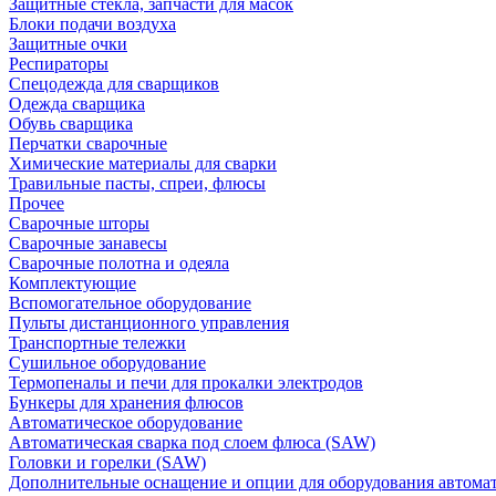
Защитные стекла, запчасти для масок
Блоки подачи воздуха
Защитные очки
Респираторы
Спецодежда для сварщиков
Одежда сварщика
Обувь сварщика
Перчатки сварочные
Химические материалы для сварки
Травильные пасты, спреи, флюсы
Прочее
Сварочные шторы
Сварочные занавесы
Сварочные полотна и одеяла
Комплектующие
Вспомогательное оборудование
Пульты дистанционного управления
Транспортные тележки
Сушильное оборудование
Термопеналы и печи для прокалки электродов
Бункеры для хранения флюсов
Автоматическое оборудование
Автоматическая сварка под слоем флюса (SAW)
Головки и горелки (SAW)
Дополнительные оснащение и опции для оборудования автома