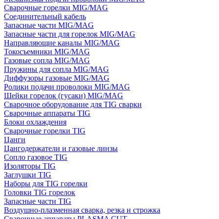
Сварочные горелки MIG/MAG
Соединительный кабель
Запасные части MIG/MAG
Запасные части для горелок MIG/MAG
Направляющие каналы MIG/MAG
Токосъемники MIG/MAG
Газовые сопла MIG/MAG
Пружины для сопла MIG/MAG
Диффузоры газовые MIG/MAG
Ролики подачи проволоки MIG/MAG
Шейки горелок (гусаки) MIG/MAG
Сварочное оборудование для TIG сварки
Сварочные аппараты TIG
Блоки охлаждения
Сварочные горелки TIG
Цанги
Цангодержатели и газовые линзы
Сопло газовое TIG
Изоляторы TIG
Заглушки TIG
Наборы для TIG горелки
Головки TIG горелок
Запасные части TIG
Воздушно-плазменная сварка, резка и строжка
Сварочные аппараты PLASMA CUT