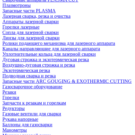
Плазмотроны
Запасные части PLASMA
Лазерная сварка, резка и очистка
Аппараты лазерной сварки
Горелки лазерные
Сопла для лазерной сварки
Линзы для лазерной сварки
Ролики подающего механизма для лазерного аппарата
Каналы направляющие для лазерного аппарата
Уплотнительные кольца для лазерной сварки
Дуговая строжка и экзотермическая резка
Воздушно-дуговая строжка и резка
Экзотермическая резка
Подводная сварка и резка
Запасные части ARC GOUGING & EXOTHERMIC CUTTING
Газосварочное оборудование
Резаки
Горелки
Запчасти к резакам и горелкам
Редукторы
Газовые вентили для сварки
Рукава напорные
Баллоны для газосварки
Манометры