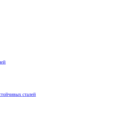
лей
стойчивых сталей