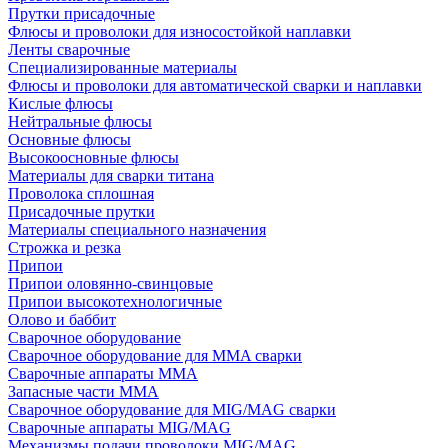
Прутки присадочные
Флюсы и проволоки для износостойкой наплавки
Ленты сварочные
Специализированные материалы
Флюсы и проволоки для автоматической сварки и наплавки
Кислые флюсы
Нейтральные флюсы
Основные флюсы
Высокоосновные флюсы
Материалы для сварки титана
Проволока сплошная
Присадочные прутки
Материалы специального назначения
Строжка и резка
Припои
Припои оловянно-свинцовые
Припои высокотехнологичные
Олово и баббит
Сварочное оборудование
Сварочное оборудование для MMA сварки
Сварочные аппараты MMA
Запасные части MMA
Сварочное оборудование для MIG/MAG сварки
Сварочные аппараты MIG/MAG
Механизмы подачи проволоки MIG/MAG