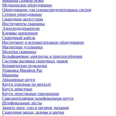
Машины газовой резки
Медицинское оборудование
Оборудование для газораспределительных систем
Сетевое оборудование
Сварочные аксессуары
Инструменты сварщика
Электрододержатели
Клеммы заземления
Сварочный кабель
Инструмент и вспомогательное оборудование
Магнитные угольники
Молотки сварщика
Вольфрамовые электроды и приспособления
Системы вытяжки сварочных дымов
Керамические подкладки
Упаковка Marathon Pac
Маркеры
Абразивные круги
Круги отрезные по металлу
Круги зачистные
Круги лепестковые тарельчатые
Самозацепляемые шлифовальные круги
Шлифовальные листы
Защита лица, глаз и органов дыхания
Сварочные маски, шлемы и щитки