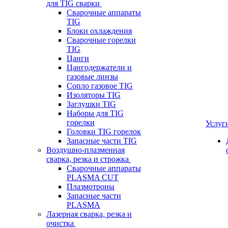
для TIG сварки
Сварочные аппараты
TIG
Блоки охлаждения
Сварочные горелки
TIG
Цанги
Цангодержатели и
газовые линзы
Сопло газовое TIG
Изоляторы TIG
Заглушки TIG
Наборы для TIG
горелки
Услуг
Головки TIG горелок
Запасные части TIG
Воздушно-плазменная
сварка, резка и строжка
Сварочные аппараты
PLASMA CUT
Плазмотроны
Запасные части
PLASMA
Лазерная сварка, резка и
очистка