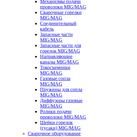
Механизмы подачи
проволоки MIG/MAG
Сварочные горелки
MIG/MAG
Соединительный
кабель
Запасные части
MIG/MAG
Запасные части для
горелок MIG/MAG
Направляющие
каналы MIG/MAG
Токосъемники
MIG/MAG
Газовые сопла
MIG/MAG
Пружины для сопла
MIG/MAG
Диффузоры газовые
MIG/MAG
Ролики подачи
проволоки MIG/MAG
Шейки горелок
(гусаки) MIG/MAG
Сварочное оборудование