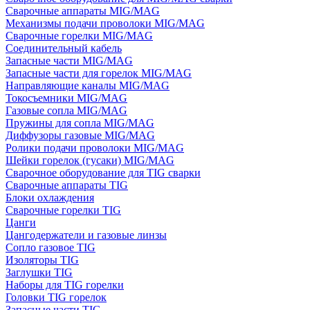
Сварочные аппараты MIG/MAG
Механизмы подачи проволоки MIG/MAG
Сварочные горелки MIG/MAG
Соединительный кабель
Запасные части MIG/MAG
Запасные части для горелок MIG/MAG
Направляющие каналы MIG/MAG
Токосъемники MIG/MAG
Газовые сопла MIG/MAG
Пружины для сопла MIG/MAG
Диффузоры газовые MIG/MAG
Ролики подачи проволоки MIG/MAG
Шейки горелок (гусаки) MIG/MAG
Сварочное оборудование для TIG сварки
Сварочные аппараты TIG
Блоки охлаждения
Сварочные горелки TIG
Цанги
Цангодержатели и газовые линзы
Сопло газовое TIG
Изоляторы TIG
Заглушки TIG
Наборы для TIG горелки
Головки TIG горелок
Запасные части TIG