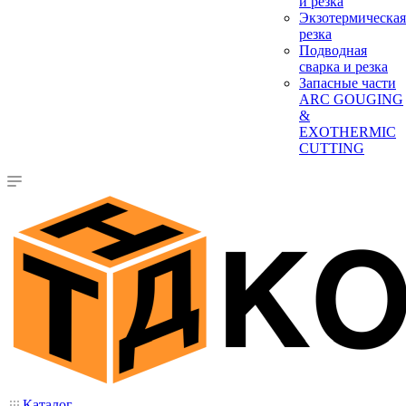
и резка
Экзотермическая
резка
Подводная
сварка и резка
Запасные части
ARC GOUGING
&
EXOTHERMIC
CUTTING
Каталог