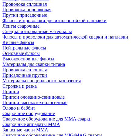
Проволока сплошная
Проволока порошковая
Прутки присадочные
Флюсы и проволоки для износостойкой наплавки
Ленты сварочные
Специализированные материалы
Флюсы и проволоки для автоматической сварки и наплавки
Кислые флюсы
Нейтральные флюсы
Основные флюсы
Высокоосновные флюсы
Материалы для сварки титана
Проволока сплошная
Присадочные прутки
Материалы специального назначения
Строжка и резка
Припои
Припои оловянно-свинцовые
Припои высокотехнологичные
Олово и баббит
Сварочное оборудование
Сварочное оборудование для MMA сварки
Сварочные аппараты MMA
Запасные части MMA
Сварочное оборудование для MIG/MAG сварки