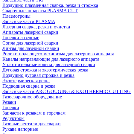
Воздушно-плазменная сварка, резка и строжка
Сварочные аппараты PLASMA CUT
Плазмотроны
Запасные части PLASMA
Лазерная сварка, резка и очистка
Аппараты лазерной сварки
Горелки лазерные
Сопла для лазерной сварки
Линзы для лазерной сварки
Ролики подающего механизма для лазерного аппарата
Каналы направляющие для лазерного аппарата
Уплотнительные кольца для лазерной сварки
Дуговая строжка и экзотермическая резка
Воздушно-дуговая строжка и резка
Экзотермическая резка
Подводная сварка и резка
Запасные части ARC GOUGING & EXOTHERMIC CUTTING
Газосварочное оборудование
Резаки
Горелки
Запчасти к резакам и горелкам
Редукторы
Газовые вентили для сварки
Рукава напорные