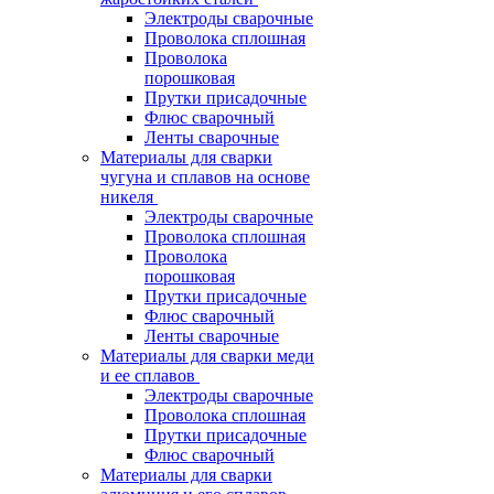
Электроды сварочные
Проволока сплошная
Проволока
порошковая
Прутки присадочные
Флюс сварочный
Ленты сварочные
Материалы для сварки
чугуна и сплавов на основе
никеля
Электроды сварочные
Проволока сплошная
Проволока
порошковая
Прутки присадочные
Флюс сварочный
Ленты сварочные
Материалы для сварки меди
и ее сплавов
Электроды сварочные
Проволока сплошная
Прутки присадочные
Флюс сварочный
Материалы для сварки