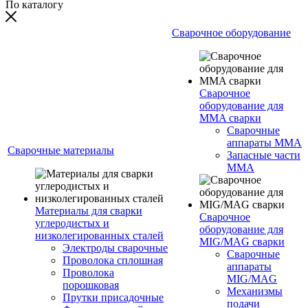
По каталогу
Сварочное оборудование
Сварочное
оборудование для
MMA сварки
Сварочные
аппараты MMA
Сварочные материалы
Запасные части
MMA
Материалы для сварки
Сварочное
углеродистых и
оборудование для
низколегированных сталей
MIG/MAG сварки
Электроды сварочные
Сварочные
Проволока сплошная
аппараты
Проволока
MIG/MAG
порошковая
Механизмы
Прутки присадочные
подачи