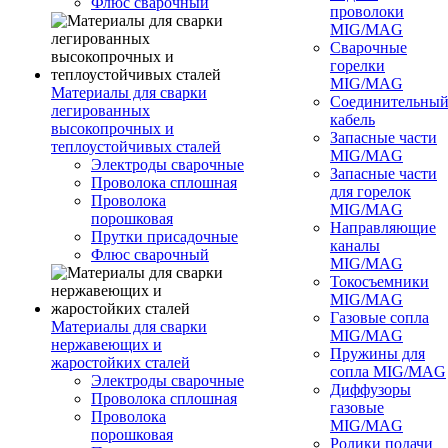
Флюс сварочный
проволоки
MIG/MAG
Сварочные
горелки
MIG/MAG
Материалы для сварки
Соединительны
легированных
кабель
высокопрочных и
Запасные части
теплоустойчивых сталей
MIG/MAG
Электроды сварочные
Запасные части
Проволока сплошная
для горелок
Проволока
MIG/MAG
порошковая
Направляющие
Прутки присадочные
каналы
Флюс сварочный
MIG/MAG
Токосъемники
MIG/MAG
Газовые сопла
Материалы для сварки
MIG/MAG
нержавеющих и
Пружины для
жаростойких сталей
сопла MIG/MAG
Электроды сварочные
Диффузоры
Проволока сплошная
газовые
Проволока
MIG/MAG
порошковая
Ролики подачи