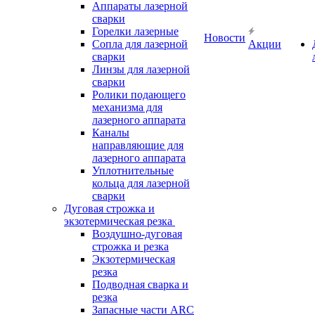
Аппараты лазерной
сварки
Горелки лазерные
Новости
Сопла для лазерной
Акции
сварки
Линзы для лазерной
сварки
Ролики подающего
механизма для
лазерного аппарата
Каналы
направляющие для
лазерного аппарата
Уплотнительные
кольца для лазерной
сварки
Дуговая строжка и
экзотермическая резка
Воздушно-дуговая
строжка и резка
Экзотермическая
резка
Подводная сварка и
резка
Запасные части ARC