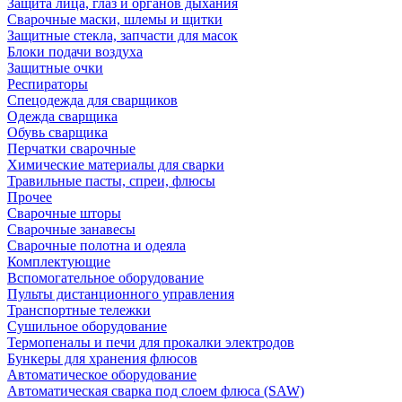
Защита лица, глаз и органов дыхания
Сварочные маски, шлемы и щитки
Защитные стекла, запчасти для масок
Блоки подачи воздуха
Защитные очки
Респираторы
Спецодежда для сварщиков
Одежда сварщика
Обувь сварщика
Перчатки сварочные
Химические материалы для сварки
Травильные пасты, спреи, флюсы
Прочее
Сварочные шторы
Сварочные занавесы
Сварочные полотна и одеяла
Комплектующие
Вспомогательное оборудование
Пульты дистанционного управления
Транспортные тележки
Сушильное оборудование
Термопеналы и печи для прокалки электродов
Бункеры для хранения флюсов
Автоматическое оборудование
Автоматическая сварка под слоем флюса (SAW)