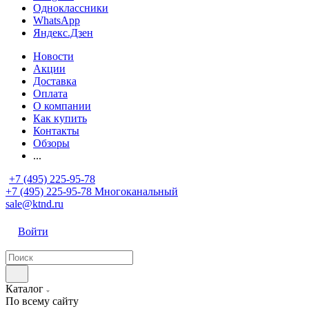
Одноклассники
WhatsApp
Яндекс.Дзен
Новости
Акции
Доставка
Оплата
О компании
Как купить
Контакты
Обзоры
...
+7 (495) 225-95-78
+7 (495) 225-95-78
Многоканальный
sale@ktnd.ru
Войти
Каталог
По всему сайту