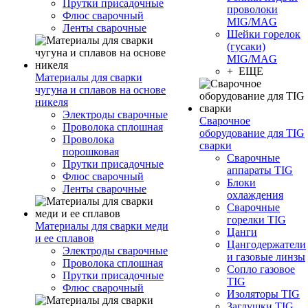
Прутки присадочные
проволоки
Флюс сварочный
MIG/MAG
Ленты сварочные
Шейки горелок
(гусаки)
MIG/MAG
+ ЕЩЕ
Материалы для сварки
чугуна и сплавов на основе
никеля
Электроды сварочные
Сварочное
Проволока сплошная
оборудование для TIG
Проволока
сварки
порошковая
Сварочные
Прутки присадочные
аппараты TIG
Флюс сварочный
Блоки
Ленты сварочные
охлаждения
Сварочные
горелки TIG
Материалы для сварки меди
Цанги
и ее сплавов
Цангодержатели
Электроды сварочные
и газовые линзы
Проволока сплошная
Сопло газовое
Прутки присадочные
TIG
Флюс сварочный
Изоляторы TIG
Заглушки TIG