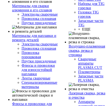
Наборы для TIG
Материалы для сварки
горелки
алюминия и его сплавов
Головки TIG
Электроды сварочные
горелок
Проволока сплошная
Запасные части
Прутки присадочные
TIG
+ ЕЩЕ
Материалы для наплавки и
ремонта деталей
Электроды сварочные
Воздушно-плазменная
Проволока сплошная
сварка, резка и
Проволока
строжка
порошковая
Сварочные
Прутки присадочные
аппараты
Флюсы и проволоки
PLASMA CUT
для износостойкой
Плазмотроны
наплавки
Запасные части
Ленты сварочные
PLASMA
Специализированные
материалы
Лазерная сварка, резка
и очистка
Аппараты
Флюсы и проволоки для
лазерной сварки