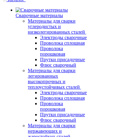
Сварочные материалы
Материалы для сварки
углеродистых и
низколегированных сталей
Электроды сварочные
Проволока сплошная
Проволока
порошковая
Прутки присадочные
Флюс сварочный
Материалы для сварки
легированных
высокопрочных и
теплоустойчивых сталей
Электроды сварочные
Проволока сплошная
Проволока
порошковая
Прутки присадочные
Флюс сварочный
Материалы для сварки
нержавеющих и
жаростойких сталей