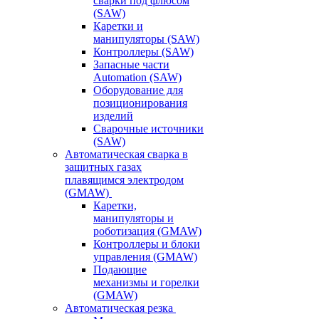
сварки под флюсом
(SAW)
Каретки и
манипуляторы (SAW)
Контроллеры (SAW)
Запасные части
Automation (SAW)
Оборудование для
позиционирования
изделий
Сварочные источники
(SAW)
Автоматическая сварка в
защитных газах
плавящимся электродом
(GMAW)
Каретки,
манипуляторы и
роботизация (GMAW)
Контроллеры и блоки
управления (GMAW)
Подающие
механизмы и горелки
(GMAW)
Автоматическая резка