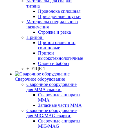
Материалы для сварки
титана
Проволока сплошная
Присадочные прутки
Материалы специального
назначения
Строжка и резка
Припои
Припои оловянно-
свинцовые
Припои
высокотехнологичные
Олово и баббит
+ ЕЩЕ 1
Сварочное оборудование
Сварочное оборудование
для MMA сварки
Сварочные аппараты
MMA
Запасные части MMA
Сварочное оборудование
для MIG/MAG сварки
Сварочные аппараты
MIG/MAG