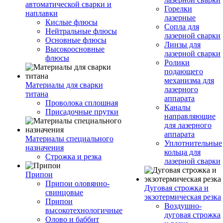
автоматической сварки и
Горелки
наплавки
лазерные
Кислые флюсы
Сопла для
Нейтральные флюсы
лазерной сварки
Основные флюсы
Линзы для
Высокоосновные
лазерной сварки
флюсы
Ролики
подающего
механизма для
Материалы для сварки
лазерного
титана
аппарата
Проволока сплошная
Каналы
Присадочные прутки
направляющие
для лазерного
аппарата
Материалы специального
Уплотнительные
назначения
кольца для
Строжка и резка
лазерной сварки
Припои
Припои оловянно-
Дуговая строжка и
свинцовые
экзотермическая резка
Припои
Воздушно-
высокотехнологичные
дуговая строжка
Олово и баббит