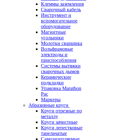
Клеммы заземления
Сварочный кабель
Инструмент и
вспомогательное
оборудование
Магнитные
угольники
Молотки сварщика
Вольфрамовые
электроды и
приспособления
Системы вытяжки
сварочных дымов
Керамические
подкладки
Упаковка Marathon
Pac
Маркеры
Абразивные круги
Круги отрезные по
металлу
Круги зачистные
Круги лепестковые
тарельчатые
Самозацепляемые