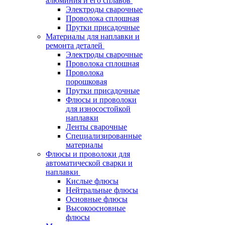
алюминия и его сплавов
Электроды сварочные
Проволока сплошная
Прутки присадочные
Материалы для наплавки и
ремонта деталей
Электроды сварочные
Проволока сплошная
Проволока
порошковая
Прутки присадочные
Флюсы и проволоки
для износостойкой
наплавки
Ленты сварочные
Специализированные
материалы
Флюсы и проволоки для
автоматической сварки и
наплавки
Кислые флюсы
Нейтральные флюсы
Основные флюсы
Высокоосновные
флюсы