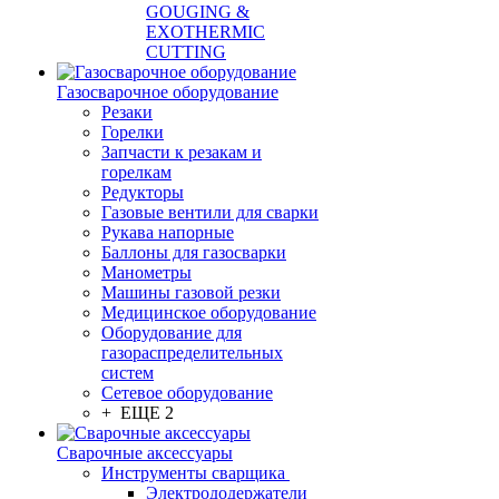
GOUGING &
EXOTHERMIC
CUTTING
Газосварочное оборудование
Резаки
Горелки
Запчасти к резакам и
горелкам
Редукторы
Газовые вентили для сварки
Рукава напорные
Баллоны для газосварки
Манометры
Машины газовой резки
Медицинское оборудование
Оборудование для
газораспределительных
систем
Сетевое оборудование
+ ЕЩЕ 2
Сварочные аксессуары
Инструменты сварщика
Электрододержатели