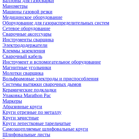
Баллоны для газосварки
Манометры
Машины газовой резки
Медицинское оборудование
Оборудование для газораспределительных систем
Сетевое оборудование
Сварочные аксессуары
Инструменты сварщика
Электрододержатели
Клеммы заземления
Сварочный кабель
Инструмент и вспомогательное оборудование
Магнитные угольники
Молотки сварщика
Вольфрамовые электроды и приспособления
Системы вытяжки сварочных дымов
Керамические подкладки
Упаковка Marathon Pac
Маркеры
Абразивные круги
Круги отрезные по металлу
Круги зачистные
Круги лепестковые тарельчатые
Самозацепляемые шлифовальные круги
Шлифовальные листы