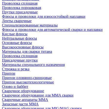
Проволока сплошная
Проволока порошковая
Прутки присадочные
Флюсы и проволоки для износостойкой наплавки
Ленты сварочные
Специализированные материалы
Флюсы и проволоки для автоматической сварки и наплавки
Кислые флюсы
Нейтральные флюсы
Основные флюсы
Высокоосновные флюсы
Материалы для сварки титана
Проволока сплошная
Присадочные прутки
Материалы специального назначения
Строжка и резка
Припои
Припои оловянно-свинцовые
Припои высокотехнологичные
Олово и баббит
Сварочное оборудование
Сварочное оборудование для MMA сварки
Сварочные аппараты MMA
Запасные части MMA
Сварочное оборудование для MIG/MAG сварки