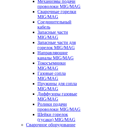
Механизмы подачи
проволоки MIG/MAG
Сварочные горелки
MIG/MAG
Соединительный
кабель
Запасные части
MIG/MAG
Запасные части для
горелок MIG/MAG
Направляющие
каналы MIG/MAG
Токосъемники
MIG/MAG
Газовые сопла
MIG/MAG
Пружины для сопла
MIG/MAG
Диффузоры газовые
MIG/MAG
Ролики подачи
проволоки MIG/MAG
Шейки горелок
(гусаки) MIG/MAG
Сварочное оборудование