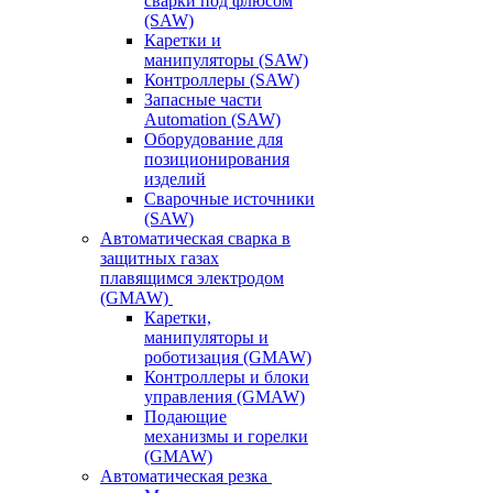
сварки под флюсом
(SAW)
Каретки и
манипуляторы (SAW)
Контроллеры (SAW)
Запасные части
Automation (SAW)
Оборудование для
позиционирования
изделий
Сварочные источники
(SAW)
Автоматическая сварка в
защитных газах
плавящимся электродом
(GMAW)
Каретки,
манипуляторы и
роботизация (GMAW)
Контроллеры и блоки
управления (GMAW)
Подающие
механизмы и горелки
(GMAW)
Автоматическая резка