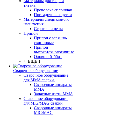
Материалы для сварки
титана
Проволока сплошная
Присадочные прутки
Материалы специального
назначения
Строжка и резка
Припои
Припои оловянно-
свинцовые
Припои
высокотехнологичные
Олово и баббит
+ ЕЩЕ 1
Сварочное оборудование
Сварочное оборудование
для MMA сварки
Сварочные аппараты
MMA
Запасные части MMA
Сварочное оборудование
для MIG/MAG сварки
Сварочные аппараты
MIG/MAG