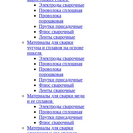
Электроды сварочные
Проволока сплошная
Проволока
порошковая
Прутки присадочные
Флюс сварочный
Ленты сварочные
Материалы для сварки
чугуна и сплавов на основе
никеля
Электроды сварочные
Проволока сплошная
Проволока
порошковая
Прутки присадочные
Флюс сварочный
Ленты сварочные
Материалы для сварки меди
и ее сплавов
Электроды сварочные
Проволока сплошная
Прутки присадочные
Флюс сварочный
Материалы для сварки