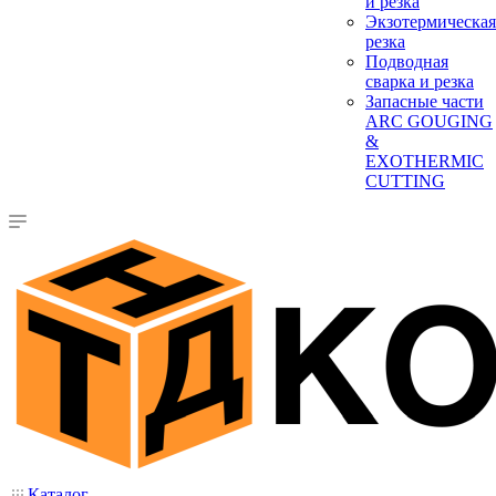
и резка
Экзотермическая
резка
Подводная
сварка и резка
Запасные части
ARC GOUGING
&
EXOTHERMIC
CUTTING
Каталог