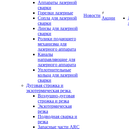
Аппараты лазерной
сварки
Горелки лазерные
Новости
Сопла для лазерной
Акции
сварки
Линзы для лазерной
сварки
Ролики подающего
механизма для
лазерного аппарата
Каналы
направляющие для
лазерного аппарата
Уплотнительные
кольца для лазерной
сварки
Дуговая строжка и
экзотермическая резка
Воздушно-дуговая
строжка и резка
Экзотермическая
резка
Подводная сварка и
резка
Запасные части ARC