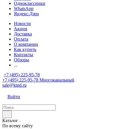
Одноклассники
WhatsApp
Яндекс.Дзен
Новости
Акции
Доставка
Оплата
О компании
Как купить
Контакты
Обзоры
...
+7 (495) 225-95-78
+7 (495) 225-95-78
Многоканальный
sale@ktnd.ru
Войти
Каталог
По всему сайту