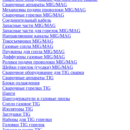
Сварочные аппараты MIG/MAG
Механизмы подачи проволоки MIG/MAG
Сварочные горелки MIG/MAG
Соединительный кабель
Запасные части MIG/MAG
Запасные части для горелок MIG/MAG
Направляющие каналы MIG/MAG
Токосъемники MIG/MAG
Газовые сопла MIG/MAG
Пружины для сопла MIG/MAG
Диффузоры газовые MIG/MAG
Ролики подачи проволоки MIG/MAG
Шейки горелок (гусаки) MIG/MAG
Сварочное оборудование для TIG сварки
Сварочные аппараты TIG
Блоки охлаждения
Сварочные горелки TIG
Цанги
Цангодержатели и газовые линзы
Сопло газовое TIG
Изоляторы TIG
Заглушки TIG
Наборы для TIG горелки
Головки TIG горелок
Запасные части TIG