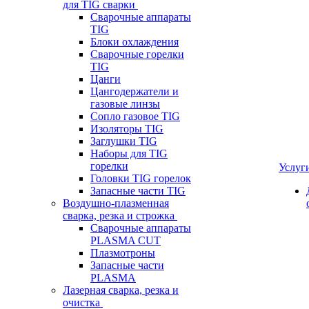
для TIG сварки
Сварочные аппараты
TIG
Блоки охлаждения
Сварочные горелки
TIG
Цанги
Цангодержатели и
газовые линзы
Сопло газовое TIG
Изоляторы TIG
Заглушки TIG
Наборы для TIG
горелки
Услуг
Головки TIG горелок
Запасные части TIG
Воздушно-плазменная
сварка, резка и строжка
Сварочные аппараты
PLASMA CUT
Плазмотроны
Запасные части
PLASMA
Лазерная сварка, резка и
очистка