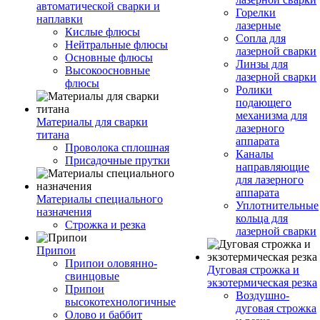
автоматической сварки и
Горелки
наплавки
лазерные
Кислые флюсы
Сопла для
Нейтральные флюсы
лазерной сварки
Основные флюсы
Линзы для
Высокоосновные
лазерной сварки
флюсы
Ролики
подающего
механизма для
Материалы для сварки
лазерного
титана
аппарата
Проволока сплошная
Каналы
Присадочные прутки
направляющие
для лазерного
аппарата
Материалы специального
Уплотнительные
назначения
кольца для
Строжка и резка
лазерной сварки
Припои
Припои оловянно-
Дуговая строжка и
свинцовые
экзотермическая резка
Припои
Воздушно-
высокотехнологичные
дуговая строжка
Олово и баббит