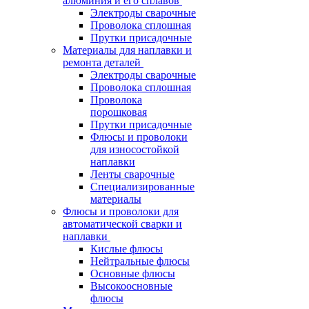
алюминия и его сплавов
Электроды сварочные
Проволока сплошная
Прутки присадочные
Материалы для наплавки и
ремонта деталей
Электроды сварочные
Проволока сплошная
Проволока
порошковая
Прутки присадочные
Флюсы и проволоки
для износостойкой
наплавки
Ленты сварочные
Специализированные
материалы
Флюсы и проволоки для
автоматической сварки и
наплавки
Кислые флюсы
Нейтральные флюсы
Основные флюсы
Высокоосновные
флюсы