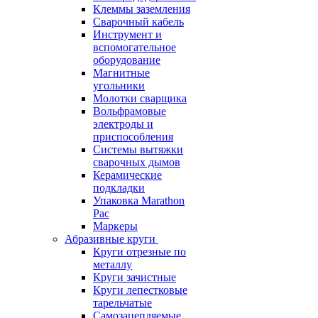
Клеммы заземления
Сварочный кабель
Инструмент и
вспомогательное
оборудование
Магнитные
угольники
Молотки сварщика
Вольфрамовые
электроды и
приспособления
Системы вытяжки
сварочных дымов
Керамические
подкладки
Упаковка Marathon
Pac
Маркеры
Абразивные круги
Круги отрезные по
металлу
Круги зачистные
Круги лепестковые
тарельчатые
Самозацепляемые