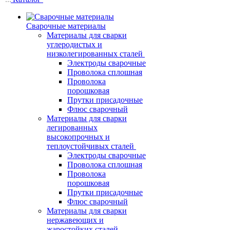
Сварочные материалы
Материалы для сварки
углеродистых и
низколегированных сталей
Электроды сварочные
Проволока сплошная
Проволока
порошковая
Прутки присадочные
Флюс сварочный
Материалы для сварки
легированных
высокопрочных и
теплоустойчивых сталей
Электроды сварочные
Проволока сплошная
Проволока
порошковая
Прутки присадочные
Флюс сварочный
Материалы для сварки
нержавеющих и
жаростойких сталей