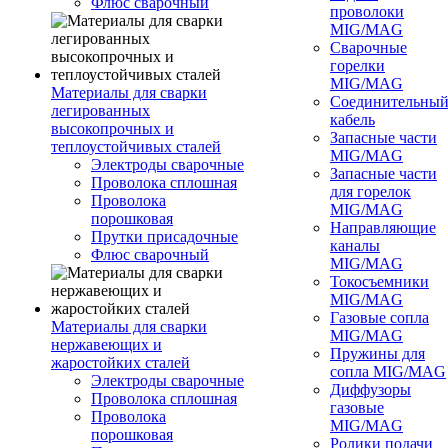
Флюс сварочный
проволоки
MIG/MAG
Сварочные
горелки
MIG/MAG
Материалы для сварки
Соединительны
легированных
кабель
высокопрочных и
Запасные части
теплоустойчивых сталей
MIG/MAG
Электроды сварочные
Запасные части
Проволока сплошная
для горелок
Проволока
MIG/MAG
порошковая
Направляющие
Прутки присадочные
каналы
Флюс сварочный
MIG/MAG
Токосъемники
MIG/MAG
Газовые сопла
Материалы для сварки
MIG/MAG
нержавеющих и
Пружины для
жаростойких сталей
сопла MIG/MAG
Электроды сварочные
Диффузоры
Проволока сплошная
газовые
Проволока
MIG/MAG
порошковая
Ролики подачи