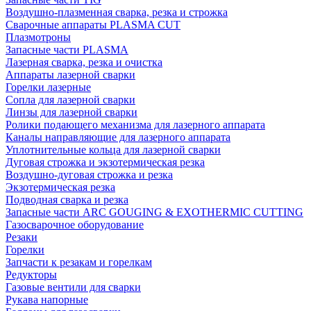
Воздушно-плазменная сварка, резка и строжка
Сварочные аппараты PLASMA CUT
Плазмотроны
Запасные части PLASMA
Лазерная сварка, резка и очистка
Аппараты лазерной сварки
Горелки лазерные
Сопла для лазерной сварки
Линзы для лазерной сварки
Ролики подающего механизма для лазерного аппарата
Каналы направляющие для лазерного аппарата
Уплотнительные кольца для лазерной сварки
Дуговая строжка и экзотермическая резка
Воздушно-дуговая строжка и резка
Экзотермическая резка
Подводная сварка и резка
Запасные части ARC GOUGING & EXOTHERMIC CUTTING
Газосварочное оборудование
Резаки
Горелки
Запчасти к резакам и горелкам
Редукторы
Газовые вентили для сварки
Рукава напорные