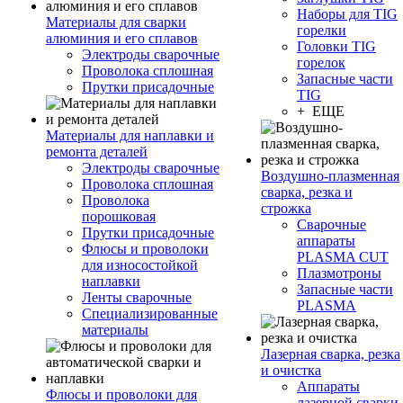
Наборы для TIG
Материалы для сварки
горелки
алюминия и его сплавов
Головки TIG
Электроды сварочные
горелок
Проволока сплошная
Запасные части
Прутки присадочные
TIG
+ ЕЩЕ
Материалы для наплавки и
ремонта деталей
Электроды сварочные
Воздушно-плазменная
Проволока сплошная
сварка, резка и
Проволока
строжка
порошковая
Сварочные
Прутки присадочные
аппараты
Флюсы и проволоки
PLASMA CUT
для износостойкой
Плазмотроны
наплавки
Запасные части
Ленты сварочные
PLASMA
Специализированные
материалы
Лазерная сварка, резка
и очистка
Аппараты
Флюсы и проволоки для
лазерной сварки