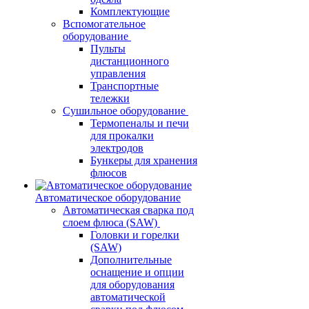
Комплектующие
Вспомогательное
оборудование
Пульты
дистанционного
управления
Транспортные
тележки
Сушильное оборудование
Термопеналы и печи
для прокалки
электродов
Бункеры для хранения
флюсов
Автоматическое оборудование
Автоматическая сварка под
слоем флюса (SAW)
Головки и горелки
(SAW)
Дополнительные
оснащение и опции
для оборудования
автоматической