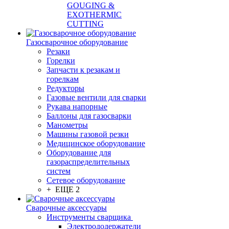
GOUGING &
EXOTHERMIC
CUTTING
Газосварочное оборудование
Резаки
Горелки
Запчасти к резакам и
горелкам
Редукторы
Газовые вентили для сварки
Рукава напорные
Баллоны для газосварки
Манометры
Машины газовой резки
Медицинское оборудование
Оборудование для
газораспределительных
систем
Сетевое оборудование
+ ЕЩЕ 2
Сварочные аксессуары
Инструменты сварщика
Электрододержатели