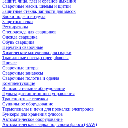
Защита лица, глаз и органов дыхания
Сварочные маски, шлемы и щитки
Защитные стекла, запчасти для масок
Блоки подачи воздуха
Защитные очки
Респираторы
Спецодежда для сварщиков
Одежда сварщика
Обувь сварщика
Перчатки сварочные
Химические материалы для сварки
Травильные пасты, спреи, флюсы
Прочее
Сварочные шторы
Сварочные занавесы
Сварочные полотна и одеяла
Комплектующие
Вспомогательное оборудование
Пульты дистанционного управления
Транспортные тележки
Сушильное оборудование
Термопеналы и печи для прокалки электродов
Бункеры для хранения флюсов
Автоматическое оборудование
Автоматическая сварка под слоем флюса (SAW)