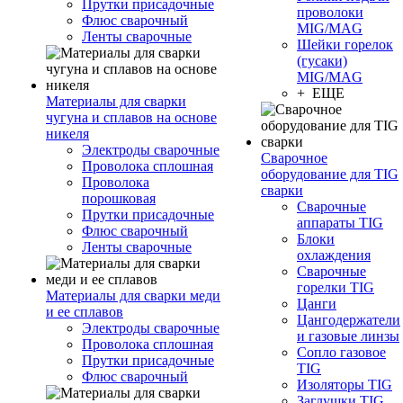
Прутки присадочные
проволоки
Флюс сварочный
MIG/MAG
Ленты сварочные
Шейки горелок
(гусаки)
MIG/MAG
+ ЕЩЕ
Материалы для сварки
чугуна и сплавов на основе
никеля
Электроды сварочные
Сварочное
Проволока сплошная
оборудование для TIG
Проволока
сварки
порошковая
Сварочные
Прутки присадочные
аппараты TIG
Флюс сварочный
Блоки
Ленты сварочные
охлаждения
Сварочные
горелки TIG
Материалы для сварки меди
Цанги
и ее сплавов
Цангодержатели
Электроды сварочные
и газовые линзы
Проволока сплошная
Сопло газовое
Прутки присадочные
TIG
Флюс сварочный
Изоляторы TIG
Заглушки TIG