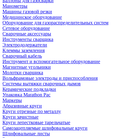
Баллоны для газосварки
Манометры
Машины газовой резки
Медицинское оборудование
Оборудование для газораспределительных систем
Сетевое оборудование
Сварочные аксессуары
Инструменты сварщика
Электрододержатели
Клеммы заземления
Сварочный кабель
Инструмент и вспомогательное оборудование
Магнитные угольники
Молотки сварщика
Вольфрамовые электроды и приспособления
Системы вытяжки сварочных дымов
Керамические подкладки
Упаковка Marathon Pac
Маркеры
Абразивные круги
Круги отрезные по металлу
Круги зачистные
Круги лепестковые тарельчатые
Самозацепляемые шлифовальные круги
Шлифовальные листы