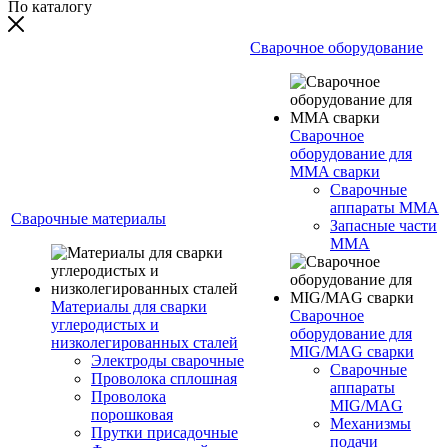
По каталогу
Сварочное оборудование
Сварочное
оборудование для
MMA сварки
Сварочные
аппараты MMA
Сварочные материалы
Запасные части
MMA
Материалы для сварки
Сварочное
углеродистых и
оборудование для
низколегированных сталей
MIG/MAG сварки
Электроды сварочные
Сварочные
Проволока сплошная
аппараты
Проволока
MIG/MAG
порошковая
Механизмы
Прутки присадочные
подачи