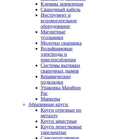
Клеммы заземления
Сварочный кабель
Инструмент и
вспомогательное
оборудование
Магнитные
угольники
Молотки сварщика
Вольфрамовые
электроды и
приспособления
Системы вытяжки
сварочных дымов
Керамические
подкладки
Упаковка Marathon
Pac
Маркеры
Абразивные круги
Круги отрезные по
металлу
Круги зачистные
Круги лепестковые
тарельчатые
Самозацепляемые