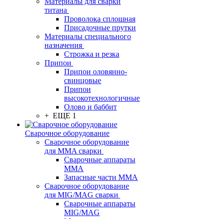
Материалы для сварки
титана
Проволока сплошная
Присадочные прутки
Материалы специального
назначения
Строжка и резка
Припои
Припои оловянно-
свинцовые
Припои
высокотехнологичные
Олово и баббит
+ ЕЩЕ 1
Сварочное оборудование
Сварочное оборудование
для MMA сварки
Сварочные аппараты
MMA
Запасные части MMA
Сварочное оборудование
для MIG/MAG сварки
Сварочные аппараты
MIG/MAG