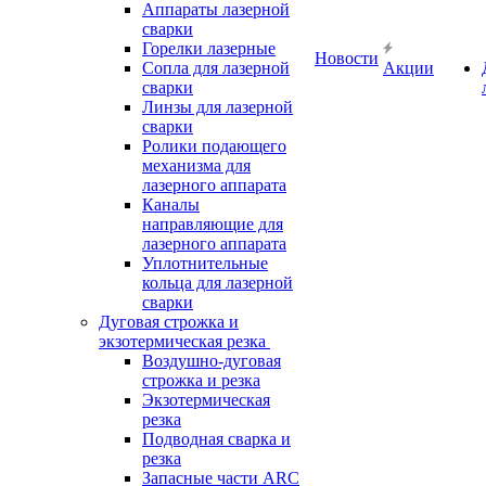
Аппараты лазерной
сварки
Горелки лазерные
Новости
Сопла для лазерной
Акции
сварки
Линзы для лазерной
сварки
Ролики подающего
механизма для
лазерного аппарата
Каналы
направляющие для
лазерного аппарата
Уплотнительные
кольца для лазерной
сварки
Дуговая строжка и
экзотермическая резка
Воздушно-дуговая
строжка и резка
Экзотермическая
резка
Подводная сварка и
резка
Запасные части ARC