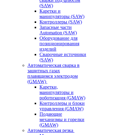
сварки под флюсом
(SAW)
Каретки и
манипуляторы (SAW)
Контроллеры (SAW)
Запасные части
Automation (SAW)
Оборудование для
позиционирования
изделий
Сварочные источники
(SAW)
Автоматическая сварка в
защитных газах
плавящимся электродом
(GMAW)
Каретки,
манипуляторы и
роботизация (GMAW)
Контроллеры и блоки
управления (GMAW)
Подающие
механизмы и горелки
(GMAW)
Автоматическая резка