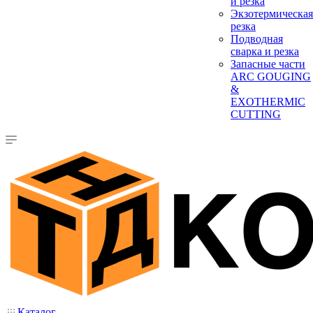
и резка
Экзотермическая
резка
Подводная
сварка и резка
Запасные части
ARC GOUGING
&
EXOTHERMIC
CUTTING
Каталог