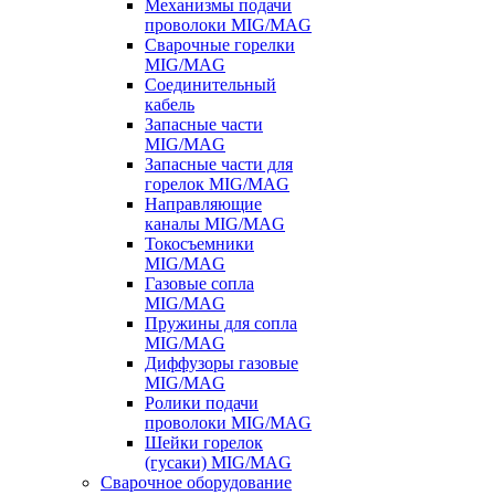
Механизмы подачи
проволоки MIG/MAG
Сварочные горелки
MIG/MAG
Соединительный
кабель
Запасные части
MIG/MAG
Запасные части для
горелок MIG/MAG
Направляющие
каналы MIG/MAG
Токосъемники
MIG/MAG
Газовые сопла
MIG/MAG
Пружины для сопла
MIG/MAG
Диффузоры газовые
MIG/MAG
Ролики подачи
проволоки MIG/MAG
Шейки горелок
(гусаки) MIG/MAG
Сварочное оборудование