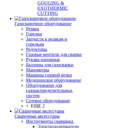
GOUGING &
EXOTHERMIC
CUTTING
Газосварочное оборудование
Резаки
Горелки
Запчасти к резакам и
горелкам
Редукторы
Газовые вентили для сварки
Рукава напорные
Баллоны для газосварки
Манометры
Машины газовой резки
Медицинское оборудование
Оборудование для
газораспределительных
систем
Сетевое оборудование
+ ЕЩЕ 2
Сварочные аксессуары
Инструменты сварщика
Электрододержатели