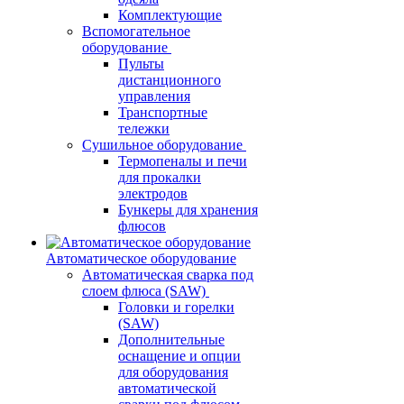
Комплектующие
Вспомогательное
оборудование
Пульты
дистанционного
управления
Транспортные
тележки
Сушильное оборудование
Термопеналы и печи
для прокалки
электродов
Бункеры для хранения
флюсов
Автоматическое оборудование
Автоматическая сварка под
слоем флюса (SAW)
Головки и горелки
(SAW)
Дополнительные
оснащение и опции
для оборудования
автоматической