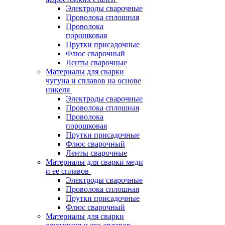
Электроды сварочные
Проволока сплошная
Проволока
порошковая
Прутки присадочные
Флюс сварочный
Ленты сварочные
Материалы для сварки
чугуна и сплавов на основе
никеля
Электроды сварочные
Проволока сплошная
Проволока
порошковая
Прутки присадочные
Флюс сварочный
Ленты сварочные
Материалы для сварки меди
и ее сплавов
Электроды сварочные
Проволока сплошная
Прутки присадочные
Флюс сварочный
Материалы для сварки