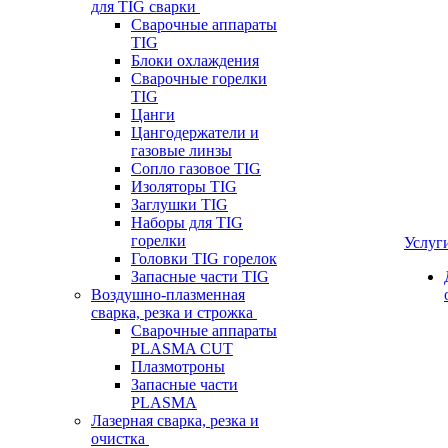
для TIG сварки
Сварочные аппараты
TIG
Блоки охлаждения
Сварочные горелки
TIG
Цанги
Цангодержатели и
газовые линзы
Сопло газовое TIG
Изоляторы TIG
Заглушки TIG
Наборы для TIG
горелки
Услуг
Головки TIG горелок
Запасные части TIG
Воздушно-плазменная
сварка, резка и строжка
Сварочные аппараты
PLASMA CUT
Плазмотроны
Запасные части
PLASMA
Лазерная сварка, резка и
очистка