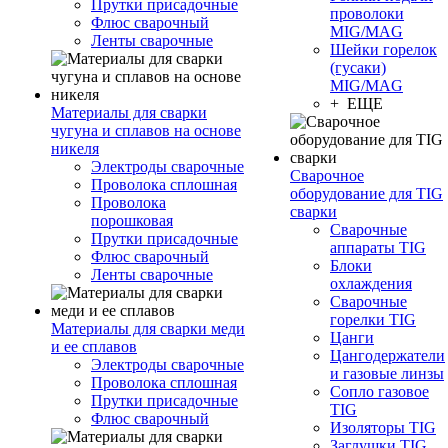
Прутки присадочные
проволоки
Флюс сварочный
MIG/MAG
Ленты сварочные
Шейки горелок
(гусаки)
MIG/MAG
+ ЕЩЕ
Материалы для сварки
чугуна и сплавов на основе
никеля
Электроды сварочные
Сварочное
Проволока сплошная
оборудование для TIG
Проволока
сварки
порошковая
Сварочные
Прутки присадочные
аппараты TIG
Флюс сварочный
Блоки
Ленты сварочные
охлаждения
Сварочные
горелки TIG
Материалы для сварки меди
Цанги
и ее сплавов
Цангодержатели
Электроды сварочные
и газовые линзы
Проволока сплошная
Сопло газовое
Прутки присадочные
TIG
Флюс сварочный
Изоляторы TIG
Заглушки TIG