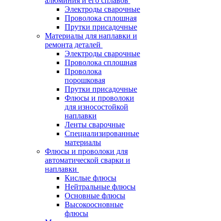
алюминия и его сплавов
Электроды сварочные
Проволока сплошная
Прутки присадочные
Материалы для наплавки и
ремонта деталей
Электроды сварочные
Проволока сплошная
Проволока
порошковая
Прутки присадочные
Флюсы и проволоки
для износостойкой
наплавки
Ленты сварочные
Специализированные
материалы
Флюсы и проволоки для
автоматической сварки и
наплавки
Кислые флюсы
Нейтральные флюсы
Основные флюсы
Высокоосновные
флюсы