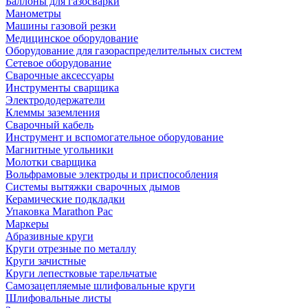
Баллоны для газосварки
Манометры
Машины газовой резки
Медицинское оборудование
Оборудование для газораспределительных систем
Сетевое оборудование
Сварочные аксессуары
Инструменты сварщика
Электрододержатели
Клеммы заземления
Сварочный кабель
Инструмент и вспомогательное оборудование
Магнитные угольники
Молотки сварщика
Вольфрамовые электроды и приспособления
Системы вытяжки сварочных дымов
Керамические подкладки
Упаковка Marathon Pac
Маркеры
Абразивные круги
Круги отрезные по металлу
Круги зачистные
Круги лепестковые тарельчатые
Самозацепляемые шлифовальные круги
Шлифовальные листы