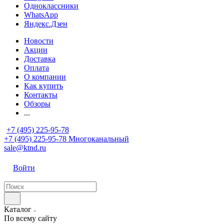
Одноклассники
WhatsApp
Яндекс.Дзен
Новости
Акции
Доставка
Оплата
О компании
Как купить
Контакты
Обзоры
...
+7 (495) 225-95-78
+7 (495) 225-95-78
Многоканальный
sale@ktnd.ru
Войти
Каталог
По всему сайту