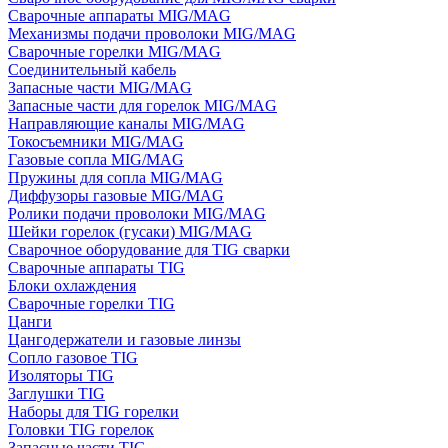
Сварочные аппараты MIG/MAG
Механизмы подачи проволоки MIG/MAG
Сварочные горелки MIG/MAG
Соединительный кабель
Запасные части MIG/MAG
Запасные части для горелок MIG/MAG
Направляющие каналы MIG/MAG
Токосъемники MIG/MAG
Газовые сопла MIG/MAG
Пружины для сопла MIG/MAG
Диффузоры газовые MIG/MAG
Ролики подачи проволоки MIG/MAG
Шейки горелок (гусаки) MIG/MAG
Сварочное оборудование для TIG сварки
Сварочные аппараты TIG
Блоки охлаждения
Сварочные горелки TIG
Цанги
Цангодержатели и газовые линзы
Сопло газовое TIG
Изоляторы TIG
Заглушки TIG
Наборы для TIG горелки
Головки TIG горелок
Запасные части TIG