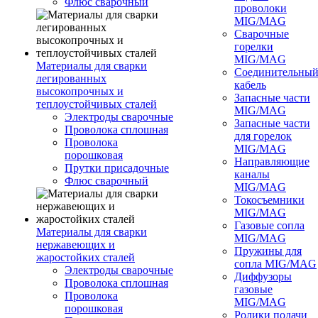
Флюс сварочный
проволоки
MIG/MAG
Сварочные
горелки
MIG/MAG
Материалы для сварки
Соединительны
легированных
кабель
высокопрочных и
Запасные части
теплоустойчивых сталей
MIG/MAG
Электроды сварочные
Запасные части
Проволока сплошная
для горелок
Проволока
MIG/MAG
порошковая
Направляющие
Прутки присадочные
каналы
Флюс сварочный
MIG/MAG
Токосъемники
MIG/MAG
Газовые сопла
Материалы для сварки
MIG/MAG
нержавеющих и
Пружины для
жаростойких сталей
сопла MIG/MAG
Электроды сварочные
Диффузоры
Проволока сплошная
газовые
Проволока
MIG/MAG
порошковая
Ролики подачи