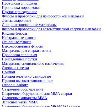
Проволока сплошная
Проволока порошковая
Прутки присадочные
Флюсы и проволоки для износостойкой наплавки
Ленты сварочные
Специализированные материалы
Флюсы и проволоки для автоматической сварки и наплавки
Кислые флюсы
Нейтральные флюсы
Основные флюсы
Высокоосновные флюсы
Материалы для сварки титана
Проволока сплошная
Присадочные прутки
Материалы специального назначения
Строжка и резка
Припои
Припои оловянно-свинцовые
Припои высокотехнологичные
Олово и баббит
Сварочное оборудование
Сварочное оборудование для MMA сварки
Сварочные аппараты MMA
Запасные части MMA
Сварочное оборудование для MIG/MAG сварки