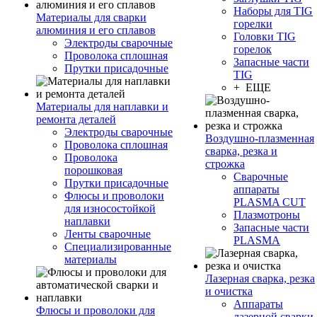
Наборы для TIG
Материалы для сварки
горелки
алюминия и его сплавов
Головки TIG
Электроды сварочные
горелок
Проволока сплошная
Запасные части
Прутки присадочные
TIG
+ ЕЩЕ
Материалы для наплавки и
ремонта деталей
Электроды сварочные
Воздушно-плазменная
Проволока сплошная
сварка, резка и
Проволока
строжка
порошковая
Сварочные
Прутки присадочные
аппараты
Флюсы и проволоки
PLASMA CUT
для износостойкой
Плазмотроны
наплавки
Запасные части
Ленты сварочные
PLASMA
Специализированные
материалы
Лазерная сварка, резка
и очистка
Аппараты
Флюсы и проволоки для
лазерной сварки