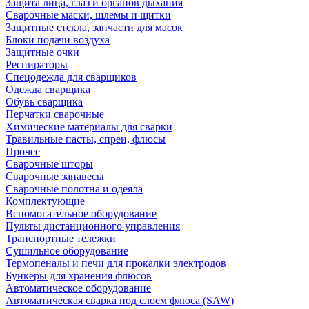
Защита лица, глаз и органов дыхания
Сварочные маски, шлемы и щитки
Защитные стекла, запчасти для масок
Блоки подачи воздуха
Защитные очки
Респираторы
Спецодежда для сварщиков
Одежда сварщика
Обувь сварщика
Перчатки сварочные
Химические материалы для сварки
Травильные пасты, спреи, флюсы
Прочее
Сварочные шторы
Сварочные занавесы
Сварочные полотна и одеяла
Комплектующие
Вспомогательное оборудование
Пульты дистанционного управления
Транспортные тележки
Сушильное оборудование
Термопеналы и печи для прокалки электродов
Бункеры для хранения флюсов
Автоматическое оборудование
Автоматическая сварка под слоем флюса (SAW)