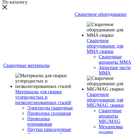
По каталогу
Сварочное оборудование
Сварочное
оборудование для
MMA сварки
Сварочные
аппараты MMA
Сварочные материалы
Запасные части
MMA
Материалы для сварки
Сварочное
углеродистых и
оборудование для
низколегированных сталей
MIG/MAG сварки
Электроды сварочные
Сварочные
Проволока сплошная
аппараты
Проволока
MIG/MAG
порошковая
Механизмы
Прутки присадочные
подачи