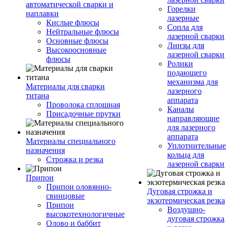
автоматической сварки и
Горелки
наплавки
лазерные
Кислые флюсы
Сопла для
Нейтральные флюсы
лазерной сварки
Основные флюсы
Линзы для
Высокоосновные
лазерной сварки
флюсы
Ролики
подающего
механизма для
Материалы для сварки
лазерного
титана
аппарата
Проволока сплошная
Каналы
Присадочные прутки
направляющие
для лазерного
аппарата
Материалы специального
Уплотнительные
назначения
кольца для
Строжка и резка
лазерной сварки
Припои
Припои оловянно-
Дуговая строжка и
свинцовые
экзотермическая резка
Припои
Воздушно-
высокотехнологичные
дуговая строжка
Олово и баббит