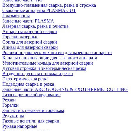
Воздушно-плазменная сварка, резка и строжка
Сварочные аппараты PLASMA CUT
Плазмотроны
Запасные части PLASMA
Лазерная сварка, резка и очистка
Аппараты лазерной сварки
Горелки лазерные
Сопла для лазерной сварки
Линзы для лазерной сварки
Ролики подающего механизма для лазерного аппарата
Каналы направляющие для лазерного аппарата
Уплотнительные кольца для лазерной сварки
Дуговая строжка и экзотермическая резка
Воздушно-дуговая строжка и резка
Экзотермическая резка
Подводная сварка и резка
Запасные части ARC GOUGING & EXOTHERMIC CUTTING
Газосварочное оборудование
Резаки
Горелки
Запчасти к резакам и горелкам
Редукторы
Газовые вентили для сварки
Рукава напорные