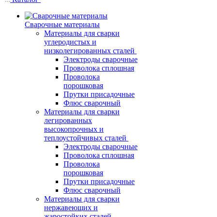
Сварочные материалы
Материалы для сварки
углеродистых и
низколегированных сталей
Электроды сварочные
Проволока сплошная
Проволока
порошковая
Прутки присадочные
Флюс сварочный
Материалы для сварки
легированных
высокопрочных и
теплоустойчивых сталей
Электроды сварочные
Проволока сплошная
Проволока
порошковая
Прутки присадочные
Флюс сварочный
Материалы для сварки
нержавеющих и
жаростойких сталей