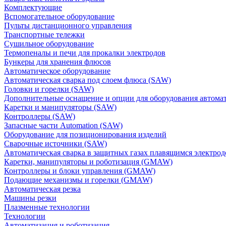
Комплектующие
Вспомогательное оборудование
Пульты дистанционного управления
Транспортные тележки
Сушильное оборудование
Термопеналы и печи для прокалки электродов
Бункеры для хранения флюсов
Автоматическое оборудование
Автоматическая сварка под слоем флюса (SAW)
Головки и горелки (SAW)
Дополнительные оснащение и опции для оборудования автома
Каретки и манипуляторы (SAW)
Контроллеры (SAW)
Запасные части Automation (SAW)
Оборудование для позиционирования изделий
Сварочные источники (SAW)
Автоматическая сварка в защитных газах плавящимся электр
Каретки, манипуляторы и роботизация (GMAW)
Контроллеры и блоки управления (GMAW)
Подающие механизмы и горелки (GMAW)
Автоматическая резка
Машины резки
Плазменные технологии
Технологии
Автоматизация и роботизация