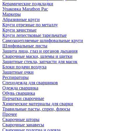
Керамические подкладки
Упаковка Marathon Pac
Маркеры
Абразивные круги
Круги отрезные по металлу
Круги зачистные
Круги лепестковые тарельчатые
Самозацепляемые шлифовальные круги
Шлифовальные листы
Защита лица, глаз и органов дыхания
Сварочные маски, шлемы и щитки
Защитные стекла, запчасти для масок
Блоки подачи воздуха
Защитные очки
Респираторы
Спецодежда для сварщиков
Одежда сварщика
Обувь сварщика
Перчатки сварочные
Химические материалы для сварки
Травильные пасты, спреи, флюсы
Прочее
Сварочные шторы
Сварочные занавесы
Сварочные полотна и одеяла