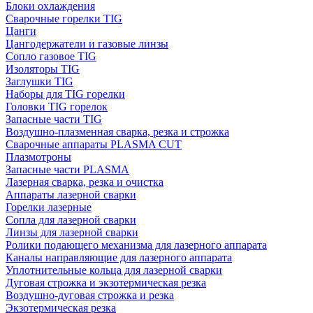
Блоки охлаждения
Сварочные горелки TIG
Цанги
Цангодержатели и газовые линзы
Сопло газовое TIG
Изоляторы TIG
Заглушки TIG
Наборы для TIG горелки
Головки TIG горелок
Запасные части TIG
Воздушно-плазменная сварка, резка и строжка
Сварочные аппараты PLASMA CUT
Плазмотроны
Запасные части PLASMA
Лазерная сварка, резка и очистка
Аппараты лазерной сварки
Горелки лазерные
Сопла для лазерной сварки
Линзы для лазерной сварки
Ролики подающего механизма для лазерного аппарата
Каналы направляющие для лазерного аппарата
Уплотнительные кольца для лазерной сварки
Дуговая строжка и экзотермическая резка
Воздушно-дуговая строжка и резка
Экзотермическая резка