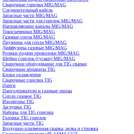
Сварочные горелки MIG/MAG
Соединительный кабель
Запасные части MIG/MAG
Запасные части для горелок MIG/MAG
Направляющие каналы MIG/MAG
Токосъемники MIG/MAG
Газовые сопла MIG/MAG
Пружины для сопла MIG/MAG
Диффузоры газовые MIG/MAG
Ролики подачи проволоки MIG/MAG
Шейки горелок (гусаки) MIG/MAG
Сварочное оборудование для TIG сварки
Сварочные аппараты TIG
Блоки охлаждения
Сварочные горелки TIG
Цанги
Цангодержатели и газовые линзы
Сопло газовое TIG
Изоляторы TIG
Заглушки TIG
Наборы для TIG горелки
Головки TIG горелок
Запасные части TIG
Воздушно-плазменная сварка, резка и строжка
Сварочные аппараты PLASMA CUT