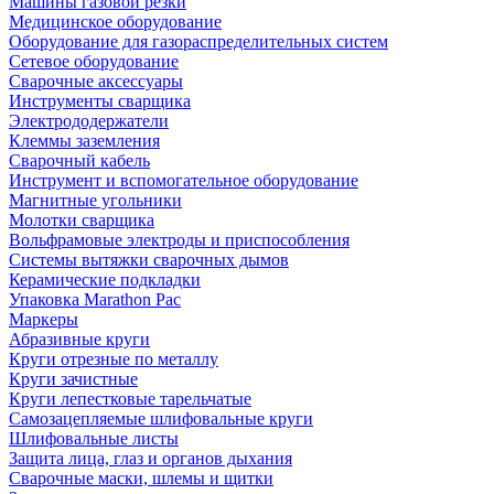
Машины газовой резки
Медицинское оборудование
Оборудование для газораспределительных систем
Сетевое оборудование
Сварочные аксессуары
Инструменты сварщика
Электрододержатели
Клеммы заземления
Сварочный кабель
Инструмент и вспомогательное оборудование
Магнитные угольники
Молотки сварщика
Вольфрамовые электроды и приспособления
Системы вытяжки сварочных дымов
Керамические подкладки
Упаковка Marathon Pac
Маркеры
Абразивные круги
Круги отрезные по металлу
Круги зачистные
Круги лепестковые тарельчатые
Самозацепляемые шлифовальные круги
Шлифовальные листы
Защита лица, глаз и органов дыхания
Сварочные маски, шлемы и щитки