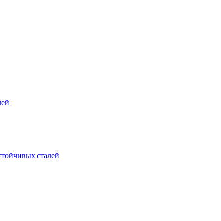
лей
стойчивых сталей