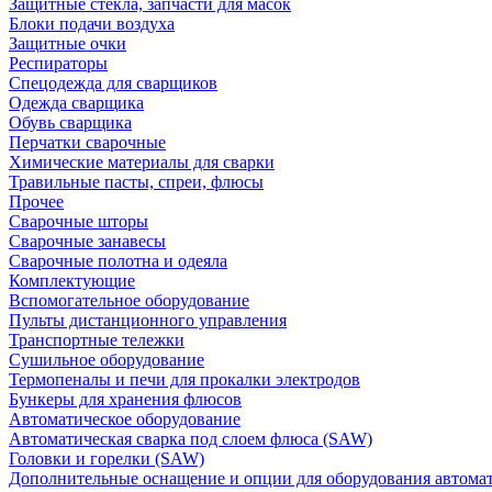
Защитные стекла, запчасти для масок
Блоки подачи воздуха
Защитные очки
Респираторы
Спецодежда для сварщиков
Одежда сварщика
Обувь сварщика
Перчатки сварочные
Химические материалы для сварки
Травильные пасты, спреи, флюсы
Прочее
Сварочные шторы
Сварочные занавесы
Сварочные полотна и одеяла
Комплектующие
Вспомогательное оборудование
Пульты дистанционного управления
Транспортные тележки
Сушильное оборудование
Термопеналы и печи для прокалки электродов
Бункеры для хранения флюсов
Автоматическое оборудование
Автоматическая сварка под слоем флюса (SAW)
Головки и горелки (SAW)
Дополнительные оснащение и опции для оборудования автома