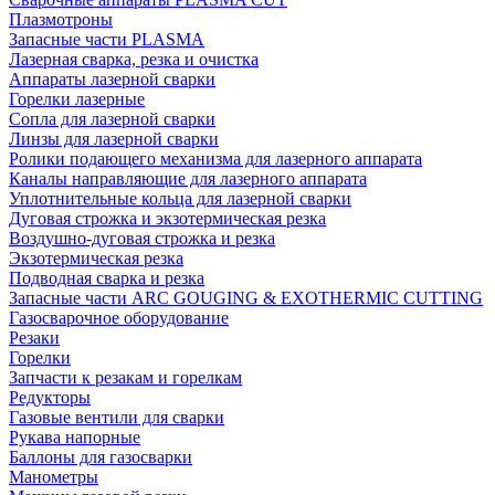
Плазмотроны
Запасные части PLASMA
Лазерная сварка, резка и очистка
Аппараты лазерной сварки
Горелки лазерные
Сопла для лазерной сварки
Линзы для лазерной сварки
Ролики подающего механизма для лазерного аппарата
Каналы направляющие для лазерного аппарата
Уплотнительные кольца для лазерной сварки
Дуговая строжка и экзотермическая резка
Воздушно-дуговая строжка и резка
Экзотермическая резка
Подводная сварка и резка
Запасные части ARC GOUGING & EXOTHERMIC CUTTING
Газосварочное оборудование
Резаки
Горелки
Запчасти к резакам и горелкам
Редукторы
Газовые вентили для сварки
Рукава напорные
Баллоны для газосварки
Манометры