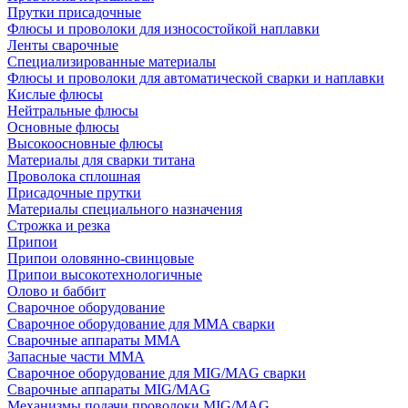
Прутки присадочные
Флюсы и проволоки для износостойкой наплавки
Ленты сварочные
Специализированные материалы
Флюсы и проволоки для автоматической сварки и наплавки
Кислые флюсы
Нейтральные флюсы
Основные флюсы
Высокоосновные флюсы
Материалы для сварки титана
Проволока сплошная
Присадочные прутки
Материалы специального назначения
Строжка и резка
Припои
Припои оловянно-свинцовые
Припои высокотехнологичные
Олово и баббит
Сварочное оборудование
Сварочное оборудование для MMA сварки
Сварочные аппараты MMA
Запасные части MMA
Сварочное оборудование для MIG/MAG сварки
Сварочные аппараты MIG/MAG
Механизмы подачи проволоки MIG/MAG