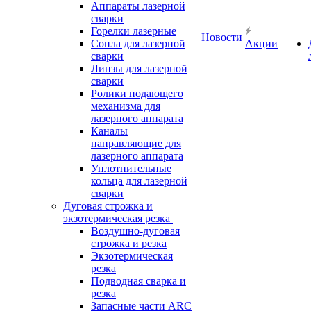
Аппараты лазерной
сварки
Горелки лазерные
Новости
Сопла для лазерной
Акции
сварки
Линзы для лазерной
сварки
Ролики подающего
механизма для
лазерного аппарата
Каналы
направляющие для
лазерного аппарата
Уплотнительные
кольца для лазерной
сварки
Дуговая строжка и
экзотермическая резка
Воздушно-дуговая
строжка и резка
Экзотермическая
резка
Подводная сварка и
резка
Запасные части ARC