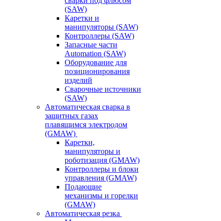
сварки под флюсом
(SAW)
Каретки и
манипуляторы (SAW)
Контроллеры (SAW)
Запасные части
Automation (SAW)
Оборудование для
позиционирования
изделий
Сварочные источники
(SAW)
Автоматическая сварка в
защитных газах
плавящимся электродом
(GMAW)
Каретки,
манипуляторы и
роботизация (GMAW)
Контроллеры и блоки
управления (GMAW)
Подающие
механизмы и горелки
(GMAW)
Автоматическая резка