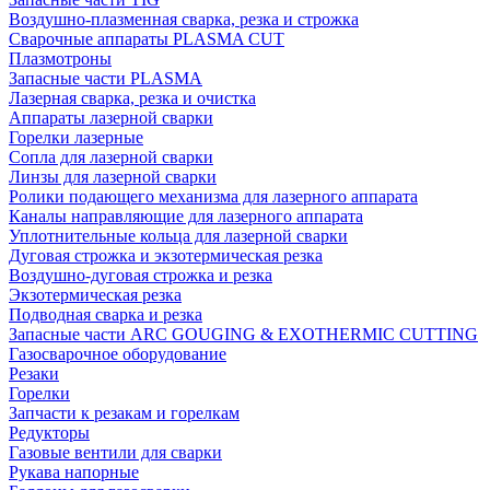
Воздушно-плазменная сварка, резка и строжка
Сварочные аппараты PLASMA CUT
Плазмотроны
Запасные части PLASMA
Лазерная сварка, резка и очистка
Аппараты лазерной сварки
Горелки лазерные
Сопла для лазерной сварки
Линзы для лазерной сварки
Ролики подающего механизма для лазерного аппарата
Каналы направляющие для лазерного аппарата
Уплотнительные кольца для лазерной сварки
Дуговая строжка и экзотермическая резка
Воздушно-дуговая строжка и резка
Экзотермическая резка
Подводная сварка и резка
Запасные части ARC GOUGING & EXOTHERMIC CUTTING
Газосварочное оборудование
Резаки
Горелки
Запчасти к резакам и горелкам
Редукторы
Газовые вентили для сварки
Рукава напорные