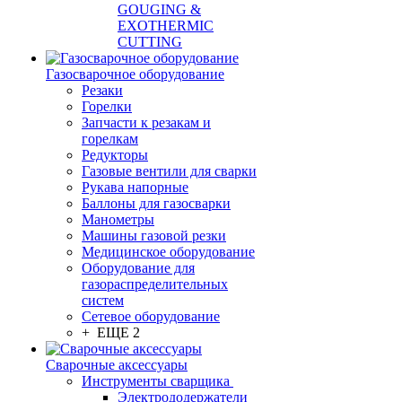
GOUGING &
EXOTHERMIC
CUTTING
Газосварочное оборудование
Резаки
Горелки
Запчасти к резакам и
горелкам
Редукторы
Газовые вентили для сварки
Рукава напорные
Баллоны для газосварки
Манометры
Машины газовой резки
Медицинское оборудование
Оборудование для
газораспределительных
систем
Сетевое оборудование
+ ЕЩЕ 2
Сварочные аксессуары
Инструменты сварщика
Электрододержатели