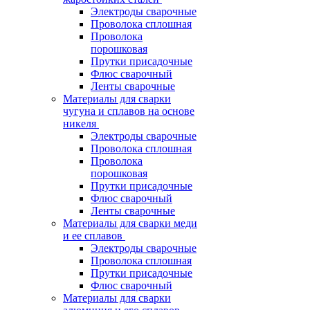
Электроды сварочные
Проволока сплошная
Проволока
порошковая
Прутки присадочные
Флюс сварочный
Ленты сварочные
Материалы для сварки
чугуна и сплавов на основе
никеля
Электроды сварочные
Проволока сплошная
Проволока
порошковая
Прутки присадочные
Флюс сварочный
Ленты сварочные
Материалы для сварки меди
и ее сплавов
Электроды сварочные
Проволока сплошная
Прутки присадочные
Флюс сварочный
Материалы для сварки