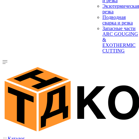
и резка
Экзотермическая
резка
Подводная
сварка и резка
Запасные части
ARC GOUGING
&
EXOTHERMIC
CUTTING
Каталог