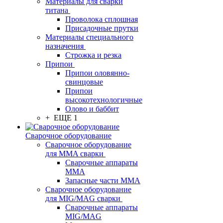
Материалы для сварки
титана
Проволока сплошная
Присадочные прутки
Материалы специального
назначения
Строжка и резка
Припои
Припои оловянно-
свинцовые
Припои
высокотехнологичные
Олово и баббит
+ ЕЩЕ 1
Сварочное оборудование
Сварочное оборудование
для MMA сварки
Сварочные аппараты
MMA
Запасные части MMA
Сварочное оборудование
для MIG/MAG сварки
Сварочные аппараты
MIG/MAG