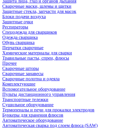
Защита лица, глаз и органов дыхания
Сварочные маски, шлемы и щитки
Защитные стекла, запчасти для масок
Блоки подачи воздуха
Защитные очки
Респираторы
Спецодежда для сварщиков
Одежда сварщика
Обувь сварщика
Перчатки сварочные
Химические материалы для сварки
Травильные пасты, спреи, флюсы
Прочее
Сварочные шторы
Сварочные занавесы
Сварочные полотна и одеяла
Комплектующие
Вспомогательное оборудование
Пульты дистанционного управления
Транспортные тележки
Сушильное оборудование
Термопеналы и печи для прокалки электродов
Бункеры для хранения флюсов
Автоматическое оборудование
Автоматическая сварка под слоем флюса (SAW)