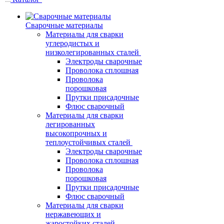
Сварочные материалы
Материалы для сварки
углеродистых и
низколегированных сталей
Электроды сварочные
Проволока сплошная
Проволока
порошковая
Прутки присадочные
Флюс сварочный
Материалы для сварки
легированных
высокопрочных и
теплоустойчивых сталей
Электроды сварочные
Проволока сплошная
Проволока
порошковая
Прутки присадочные
Флюс сварочный
Материалы для сварки
нержавеющих и
жаростойких сталей