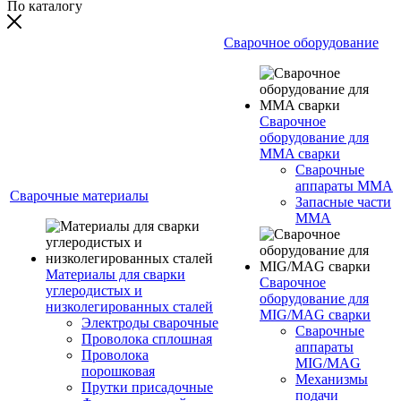
По каталогу
Сварочное оборудование
Сварочное
оборудование для
MMA сварки
Сварочные
аппараты MMA
Сварочные материалы
Запасные части
MMA
Материалы для сварки
Сварочное
углеродистых и
оборудование для
низколегированных сталей
MIG/MAG сварки
Электроды сварочные
Сварочные
Проволока сплошная
аппараты
Проволока
MIG/MAG
порошковая
Механизмы
Прутки присадочные
подачи