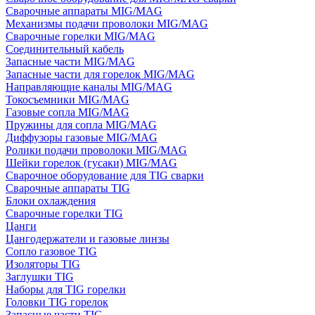
Сварочные аппараты MIG/MAG
Механизмы подачи проволоки MIG/MAG
Сварочные горелки MIG/MAG
Соединительный кабель
Запасные части MIG/MAG
Запасные части для горелок MIG/MAG
Направляющие каналы MIG/MAG
Токосъемники MIG/MAG
Газовые сопла MIG/MAG
Пружины для сопла MIG/MAG
Диффузоры газовые MIG/MAG
Ролики подачи проволоки MIG/MAG
Шейки горелок (гусаки) MIG/MAG
Сварочное оборудование для TIG сварки
Сварочные аппараты TIG
Блоки охлаждения
Сварочные горелки TIG
Цанги
Цангодержатели и газовые линзы
Сопло газовое TIG
Изоляторы TIG
Заглушки TIG
Наборы для TIG горелки
Головки TIG горелок
Запасные части TIG