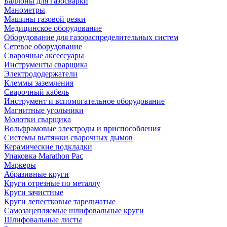
Баллоны для газосварки
Манометры
Машины газовой резки
Медицинское оборудование
Оборудование для газораспределительных систем
Сетевое оборудование
Сварочные аксессуары
Инструменты сварщика
Электрододержатели
Клеммы заземления
Сварочный кабель
Инструмент и вспомогательное оборудование
Магнитные угольники
Молотки сварщика
Вольфрамовые электроды и приспособления
Системы вытяжки сварочных дымов
Керамические подкладки
Упаковка Marathon Pac
Маркеры
Абразивные круги
Круги отрезные по металлу
Круги зачистные
Круги лепестковые тарельчатые
Самозацепляемые шлифовальные круги
Шлифовальные листы