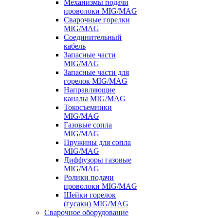
Механизмы подачи
проволоки MIG/MAG
Сварочные горелки
MIG/MAG
Соединительный
кабель
Запасные части
MIG/MAG
Запасные части для
горелок MIG/MAG
Направляющие
каналы MIG/MAG
Токосъемники
MIG/MAG
Газовые сопла
MIG/MAG
Пружины для сопла
MIG/MAG
Диффузоры газовые
MIG/MAG
Ролики подачи
проволоки MIG/MAG
Шейки горелок
(гусаки) MIG/MAG
Сварочное оборудование