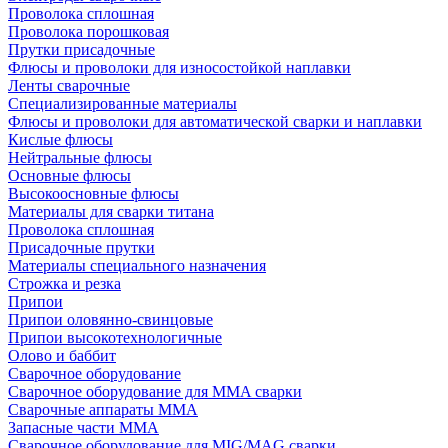
Проволока сплошная
Проволока порошковая
Прутки присадочные
Флюсы и проволоки для износостойкой наплавки
Ленты сварочные
Специализированные материалы
Флюсы и проволоки для автоматической сварки и наплавки
Кислые флюсы
Нейтральные флюсы
Основные флюсы
Высокоосновные флюсы
Материалы для сварки титана
Проволока сплошная
Присадочные прутки
Материалы специального назначения
Строжка и резка
Припои
Припои оловянно-свинцовые
Припои высокотехнологичные
Олово и баббит
Сварочное оборудование
Сварочное оборудование для MMA сварки
Сварочные аппараты MMA
Запасные части MMA
Сварочное оборудование для MIG/MAG сварки