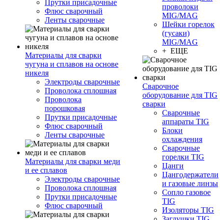
Прутки присадочные
проволоки
Флюс сварочный
MIG/MAG
Ленты сварочные
Шейки горелок
(гусаки)
MIG/MAG
+ ЕЩЕ
Материалы для сварки
чугуна и сплавов на основе
никеля
Электроды сварочные
Сварочное
Проволока сплошная
оборудование для TIG
Проволока
сварки
порошковая
Сварочные
Прутки присадочные
аппараты TIG
Флюс сварочный
Блоки
Ленты сварочные
охлаждения
Сварочные
горелки TIG
Материалы для сварки меди
Цанги
и ее сплавов
Цангодержатели
Электроды сварочные
и газовые линзы
Проволока сплошная
Сопло газовое
Прутки присадочные
TIG
Флюс сварочный
Изоляторы TIG
Заглушки TIG