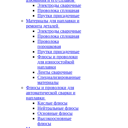
алюминия и его сплавов
Электроды сварочные
Проволока сплошная
Прутки присадочные
Материалы для наплавки и
ремонта деталей
Электроды сварочные
Проволока сплошная
Проволока
порошковая
Прутки присадочные
Флюсы и проволоки
для износостойкой
наплавки
Ленты сварочные
Специализированные
материалы
Флюсы и проволоки для
автоматической сварки и
наплавки
Кислые флюсы
Нейтральные флюсы
Основные флюсы
Высокоосновные
флюсы