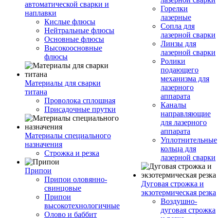
автоматической сварки и
Горелки
наплавки
лазерные
Кислые флюсы
Сопла для
Нейтральные флюсы
лазерной сварки
Основные флюсы
Линзы для
Высокоосновные
лазерной сварки
флюсы
Ролики
подающего
механизма для
Материалы для сварки
лазерного
титана
аппарата
Проволока сплошная
Каналы
Присадочные прутки
направляющие
для лазерного
аппарата
Материалы специального
Уплотнительные
назначения
кольца для
Строжка и резка
лазерной сварки
Припои
Припои оловянно-
Дуговая строжка и
свинцовые
экзотермическая резка
Припои
Воздушно-
высокотехнологичные
дуговая строжка
Олово и баббит