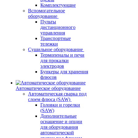
Комплектующие
Вспомогательное
оборудование
Пульты
дистанционного
управления
Транспортные
тележки
Сушильное оборудование
Термопеналы и печи
для прокалки
электродов
Бункеры для хранения
флюсов
Автоматическое оборудование
Автоматическая сварка под
слоем флюса (SAW)
Головки и горелки
(SAW)
Дополнительные
оснащение и опции
для оборудования
автоматической