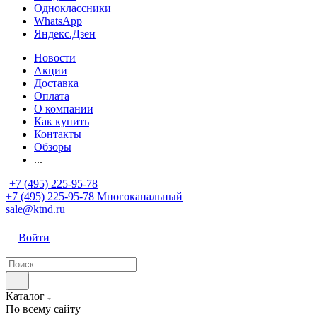
Одноклассники
WhatsApp
Яндекс.Дзен
Новости
Акции
Доставка
Оплата
О компании
Как купить
Контакты
Обзоры
...
+7 (495) 225-95-78
+7 (495) 225-95-78
Многоканальный
sale@ktnd.ru
Войти
Каталог
По всему сайту