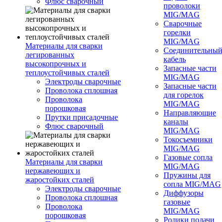
Флюс сварочный
проволоки
MIG/MAG
Сварочные
горелки
MIG/MAG
Материалы для сварки
Соединительны
легированных
кабель
высокопрочных и
Запасные части
теплоустойчивых сталей
MIG/MAG
Электроды сварочные
Запасные части
Проволока сплошная
для горелок
Проволока
MIG/MAG
порошковая
Направляющие
Прутки присадочные
каналы
Флюс сварочный
MIG/MAG
Токосъемники
MIG/MAG
Газовые сопла
Материалы для сварки
MIG/MAG
нержавеющих и
Пружины для
жаростойких сталей
сопла MIG/MAG
Электроды сварочные
Диффузоры
Проволока сплошная
газовые
Проволока
MIG/MAG
порошковая
Ролики подачи