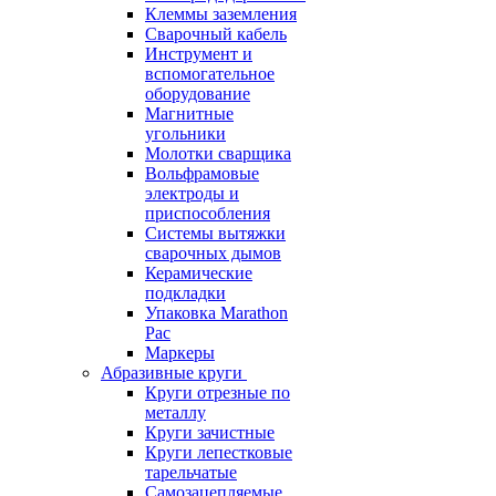
Клеммы заземления
Сварочный кабель
Инструмент и
вспомогательное
оборудование
Магнитные
угольники
Молотки сварщика
Вольфрамовые
электроды и
приспособления
Системы вытяжки
сварочных дымов
Керамические
подкладки
Упаковка Marathon
Pac
Маркеры
Абразивные круги
Круги отрезные по
металлу
Круги зачистные
Круги лепестковые
тарельчатые
Самозацепляемые