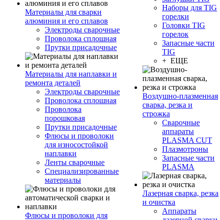
Наборы для TIG
Материалы для сварки
горелки
алюминия и его сплавов
Головки TIG
Электроды сварочные
горелок
Проволока сплошная
Запасные части
Прутки присадочные
TIG
+ ЕЩЕ
Материалы для наплавки и
ремонта деталей
Электроды сварочные
Воздушно-плазменная
Проволока сплошная
сварка, резка и
Проволока
строжка
порошковая
Сварочные
Прутки присадочные
аппараты
Флюсы и проволоки
PLASMA CUT
для износостойкой
Плазмотроны
наплавки
Запасные части
Ленты сварочные
PLASMA
Специализированные
материалы
Лазерная сварка, резка
и очистка
Аппараты
Флюсы и проволоки для
лазерной сварки