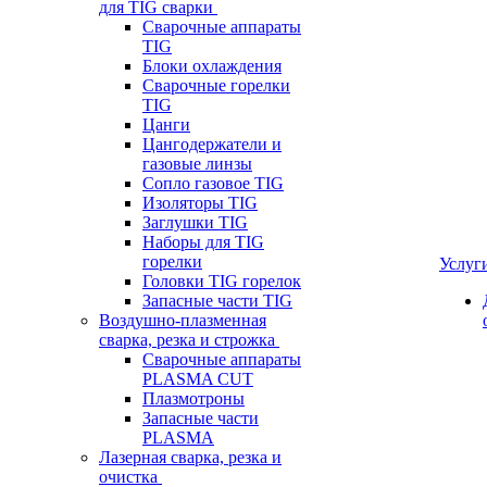
для TIG сварки
Сварочные аппараты
TIG
Блоки охлаждения
Сварочные горелки
TIG
Цанги
Цангодержатели и
газовые линзы
Сопло газовое TIG
Изоляторы TIG
Заглушки TIG
Наборы для TIG
горелки
Услуг
Головки TIG горелок
Запасные части TIG
Воздушно-плазменная
сварка, резка и строжка
Сварочные аппараты
PLASMA CUT
Плазмотроны
Запасные части
PLASMA
Лазерная сварка, резка и
очистка