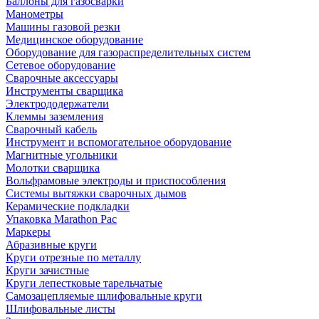
Баллоны для газосварки
Манометры
Машины газовой резки
Медицинское оборудование
Оборудование для газораспределительных систем
Сетевое оборудование
Сварочные аксессуары
Инструменты сварщика
Электрододержатели
Клеммы заземления
Сварочный кабель
Инструмент и вспомогательное оборудование
Магнитные угольники
Молотки сварщика
Вольфрамовые электроды и приспособления
Системы вытяжки сварочных дымов
Керамические подкладки
Упаковка Marathon Pac
Маркеры
Абразивные круги
Круги отрезные по металлу
Круги зачистные
Круги лепестковые тарельчатые
Самозацепляемые шлифовальные круги
Шлифовальные листы