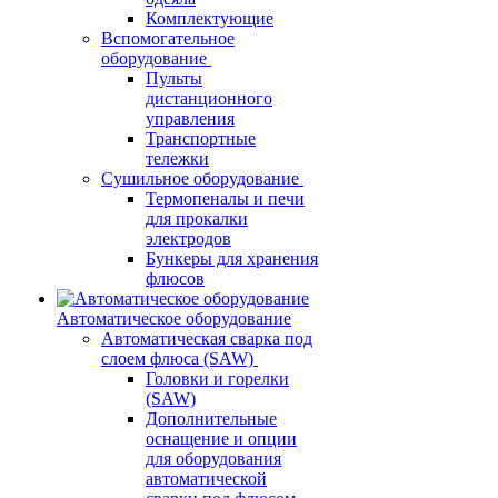
Комплектующие
Вспомогательное
оборудование
Пульты
дистанционного
управления
Транспортные
тележки
Сушильное оборудование
Термопеналы и печи
для прокалки
электродов
Бункеры для хранения
флюсов
Автоматическое оборудование
Автоматическая сварка под
слоем флюса (SAW)
Головки и горелки
(SAW)
Дополнительные
оснащение и опции
для оборудования
автоматической