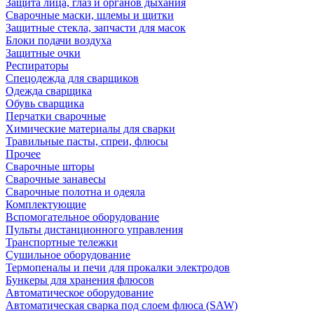
Защита лица, глаз и органов дыхания
Сварочные маски, шлемы и щитки
Защитные стекла, запчасти для масок
Блоки подачи воздуха
Защитные очки
Респираторы
Спецодежда для сварщиков
Одежда сварщика
Обувь сварщика
Перчатки сварочные
Химические материалы для сварки
Травильные пасты, спреи, флюсы
Прочее
Сварочные шторы
Сварочные занавесы
Сварочные полотна и одеяла
Комплектующие
Вспомогательное оборудование
Пульты дистанционного управления
Транспортные тележки
Сушильное оборудование
Термопеналы и печи для прокалки электродов
Бункеры для хранения флюсов
Автоматическое оборудование
Автоматическая сварка под слоем флюса (SAW)