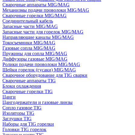
Сварочные аппараты MIG/MAG
Механизмы подачи проволоки MIG/MAG
Сварочные горелки MIG/MAG
Соединительный кабель
Запасные части MIG/MAG
Запасные части для горелок MIG/MAG
Направляющие каналы MIG/MAG
Токосъемники MIG/MAG
Газовые сопла MIG/MAG
Пружины для сопла MIG/MAG
Диффузоры газовые MIG/MAG
Ролики подачи проволоки MIG/MAG
Шейки горелок (гусаки) MIG/MAG
Сварочное оборудование для TIG сварки
Сварочные аппараты TIG
Блоки охлаждения
Сварочные горелки TIG
Цанги
Цангодержатели и газовые линзы
Сопло газовое TIG
Изоляторы TIG
Заглушки TIG
Наборы для TIG горелки
Головки TIG горелок
Запасные части TIG