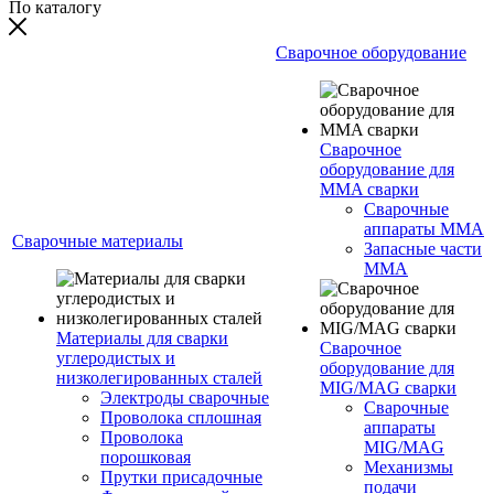
По каталогу
Сварочное оборудование
Сварочное
оборудование для
MMA сварки
Сварочные
аппараты MMA
Сварочные материалы
Запасные части
MMA
Материалы для сварки
Сварочное
углеродистых и
оборудование для
низколегированных сталей
MIG/MAG сварки
Электроды сварочные
Сварочные
Проволока сплошная
аппараты
Проволока
MIG/MAG
порошковая
Механизмы
Прутки присадочные
подачи