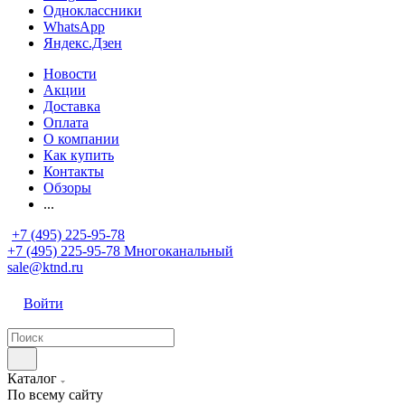
Одноклассники
WhatsApp
Яндекс.Дзен
Новости
Акции
Доставка
Оплата
О компании
Как купить
Контакты
Обзоры
...
+7 (495) 225-95-78
+7 (495) 225-95-78
Многоканальный
sale@ktnd.ru
Войти
Каталог
По всему сайту