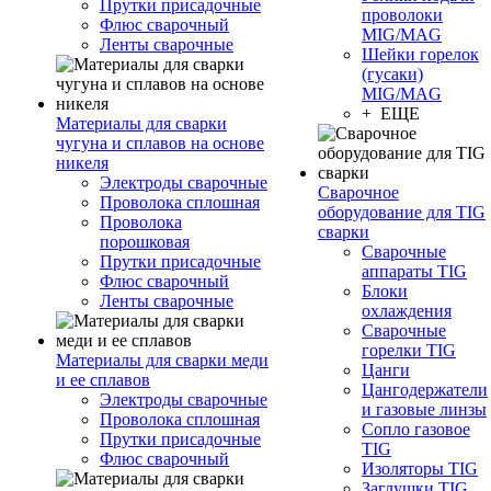
Прутки присадочные
проволоки
Флюс сварочный
MIG/MAG
Ленты сварочные
Шейки горелок
(гусаки)
MIG/MAG
+ ЕЩЕ
Материалы для сварки
чугуна и сплавов на основе
никеля
Электроды сварочные
Сварочное
Проволока сплошная
оборудование для TIG
Проволока
сварки
порошковая
Сварочные
Прутки присадочные
аппараты TIG
Флюс сварочный
Блоки
Ленты сварочные
охлаждения
Сварочные
горелки TIG
Материалы для сварки меди
Цанги
и ее сплавов
Цангодержатели
Электроды сварочные
и газовые линзы
Проволока сплошная
Сопло газовое
Прутки присадочные
TIG
Флюс сварочный
Изоляторы TIG
Заглушки TIG