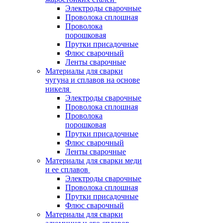
Электроды сварочные
Проволока сплошная
Проволока
порошковая
Прутки присадочные
Флюс сварочный
Ленты сварочные
Материалы для сварки
чугуна и сплавов на основе
никеля
Электроды сварочные
Проволока сплошная
Проволока
порошковая
Прутки присадочные
Флюс сварочный
Ленты сварочные
Материалы для сварки меди
и ее сплавов
Электроды сварочные
Проволока сплошная
Прутки присадочные
Флюс сварочный
Материалы для сварки