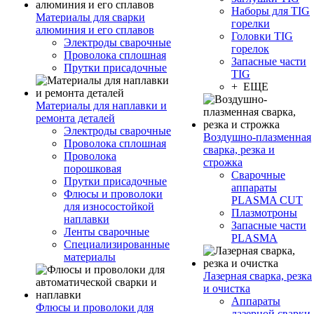
Наборы для TIG
Материалы для сварки
горелки
алюминия и его сплавов
Головки TIG
Электроды сварочные
горелок
Проволока сплошная
Запасные части
Прутки присадочные
TIG
+ ЕЩЕ
Материалы для наплавки и
ремонта деталей
Электроды сварочные
Воздушно-плазменная
Проволока сплошная
сварка, резка и
Проволока
строжка
порошковая
Сварочные
Прутки присадочные
аппараты
Флюсы и проволоки
PLASMA CUT
для износостойкой
Плазмотроны
наплавки
Запасные части
Ленты сварочные
PLASMA
Специализированные
материалы
Лазерная сварка, резка
и очистка
Аппараты
Флюсы и проволоки для
лазерной сварки