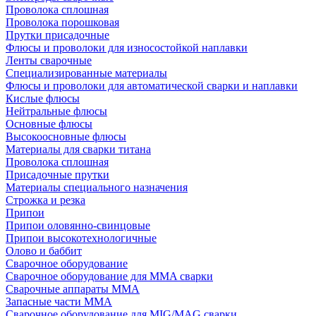
Проволока сплошная
Проволока порошковая
Прутки присадочные
Флюсы и проволоки для износостойкой наплавки
Ленты сварочные
Специализированные материалы
Флюсы и проволоки для автоматической сварки и наплавки
Кислые флюсы
Нейтральные флюсы
Основные флюсы
Высокоосновные флюсы
Материалы для сварки титана
Проволока сплошная
Присадочные прутки
Материалы специального назначения
Строжка и резка
Припои
Припои оловянно-свинцовые
Припои высокотехнологичные
Олово и баббит
Сварочное оборудование
Сварочное оборудование для MMA сварки
Сварочные аппараты MMA
Запасные части MMA
Сварочное оборудование для MIG/MAG сварки