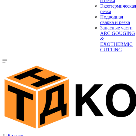
и резка
Экзотермическая
резка
Подводная
сварка и резка
Запасные части
ARC GOUGING
&
EXOTHERMIC
CUTTING
Каталог