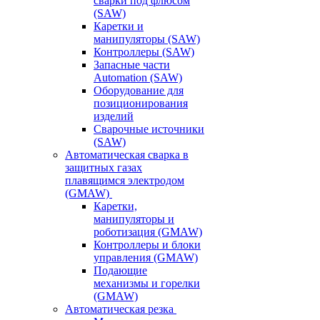
сварки под флюсом
(SAW)
Каретки и
манипуляторы (SAW)
Контроллеры (SAW)
Запасные части
Automation (SAW)
Оборудование для
позиционирования
изделий
Сварочные источники
(SAW)
Автоматическая сварка в
защитных газах
плавящимся электродом
(GMAW)
Каретки,
манипуляторы и
роботизация (GMAW)
Контроллеры и блоки
управления (GMAW)
Подающие
механизмы и горелки
(GMAW)
Автоматическая резка