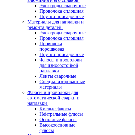
алюминия и его сплавов
Электроды сварочные
Проволока сплошная
Прутки присадочные
Материалы для наплавки и
ремонта деталей
Электроды сварочные
Проволока сплошная
Проволока
порошковая
Прутки присадочные
Флюсы и проволоки
для износостойкой
наплавки
Ленты сварочные
Специализированные
материалы
Флюсы и проволоки для
автоматической сварки и
наплавки
Кислые флюсы
Нейтральные флюсы
Основные флюсы
Высокоосновные
флюсы