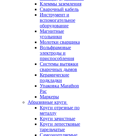
Клеммы заземления
Сварочный кабель
Инструмент и
вспомогательное
оборудование
Магнитные
угольники
Молотки сварщика
Вольфрамовые
электроды и
приспособления
Системы вытяжки
сварочных дымов
Керамические
подкладки
Упаковка Marathon
Pac
Маркеры
Абразивные круги
Круги отрезные по
металлу
Круги зачистные
Круги лепестковые
тарельчатые
Самозацепляемые