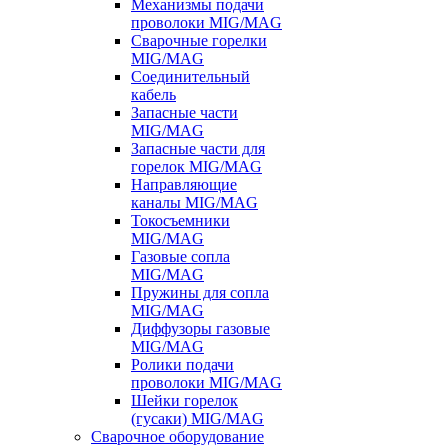
Механизмы подачи
проволоки MIG/MAG
Сварочные горелки
MIG/MAG
Соединительный
кабель
Запасные части
MIG/MAG
Запасные части для
горелок MIG/MAG
Направляющие
каналы MIG/MAG
Токосъемники
MIG/MAG
Газовые сопла
MIG/MAG
Пружины для сопла
MIG/MAG
Диффузоры газовые
MIG/MAG
Ролики подачи
проволоки MIG/MAG
Шейки горелок
(гусаки) MIG/MAG
Сварочное оборудование