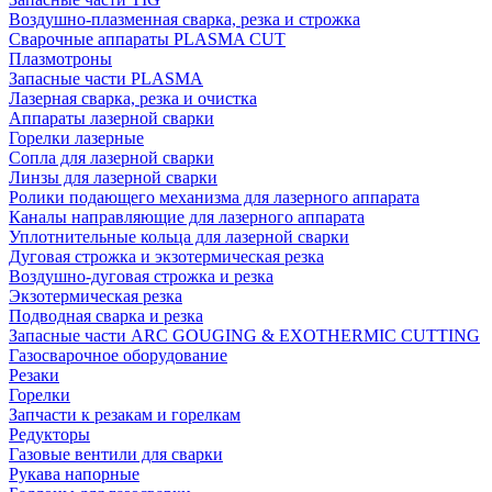
Воздушно-плазменная сварка, резка и строжка
Сварочные аппараты PLASMA CUT
Плазмотроны
Запасные части PLASMA
Лазерная сварка, резка и очистка
Аппараты лазерной сварки
Горелки лазерные
Сопла для лазерной сварки
Линзы для лазерной сварки
Ролики подающего механизма для лазерного аппарата
Каналы направляющие для лазерного аппарата
Уплотнительные кольца для лазерной сварки
Дуговая строжка и экзотермическая резка
Воздушно-дуговая строжка и резка
Экзотермическая резка
Подводная сварка и резка
Запасные части ARC GOUGING & EXOTHERMIC CUTTING
Газосварочное оборудование
Резаки
Горелки
Запчасти к резакам и горелкам
Редукторы
Газовые вентили для сварки
Рукава напорные