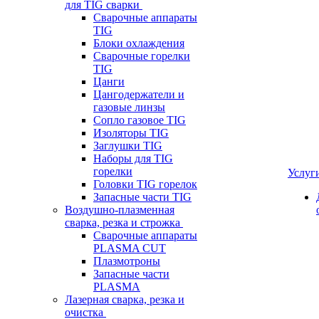
для TIG сварки
Сварочные аппараты
TIG
Блоки охлаждения
Сварочные горелки
TIG
Цанги
Цангодержатели и
газовые линзы
Сопло газовое TIG
Изоляторы TIG
Заглушки TIG
Наборы для TIG
горелки
Услуг
Головки TIG горелок
Запасные части TIG
Воздушно-плазменная
сварка, резка и строжка
Сварочные аппараты
PLASMA CUT
Плазмотроны
Запасные части
PLASMA
Лазерная сварка, резка и
очистка