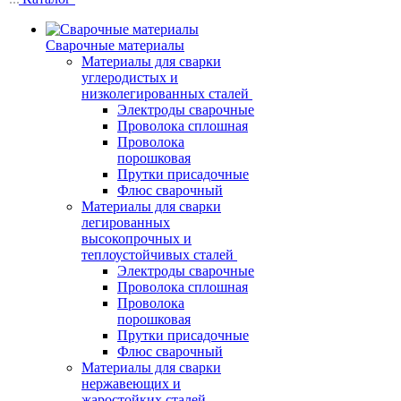
Сварочные материалы
Материалы для сварки
углеродистых и
низколегированных сталей
Электроды сварочные
Проволока сплошная
Проволока
порошковая
Прутки присадочные
Флюс сварочный
Материалы для сварки
легированных
высокопрочных и
теплоустойчивых сталей
Электроды сварочные
Проволока сплошная
Проволока
порошковая
Прутки присадочные
Флюс сварочный
Материалы для сварки
нержавеющих и
жаростойких сталей