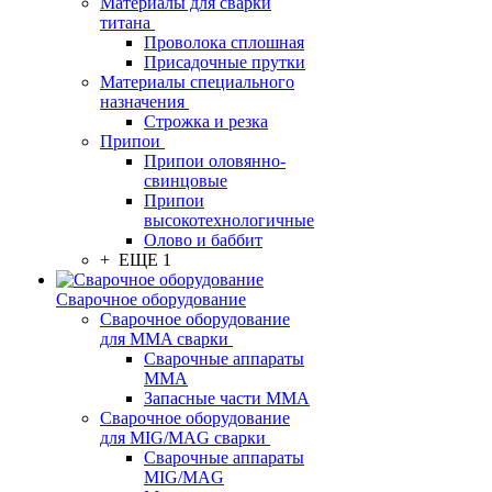
Материалы для сварки
титана
Проволока сплошная
Присадочные прутки
Материалы специального
назначения
Строжка и резка
Припои
Припои оловянно-
свинцовые
Припои
высокотехнологичные
Олово и баббит
+ ЕЩЕ 1
Сварочное оборудование
Сварочное оборудование
для MMA сварки
Сварочные аппараты
MMA
Запасные части MMA
Сварочное оборудование
для MIG/MAG сварки
Сварочные аппараты
MIG/MAG