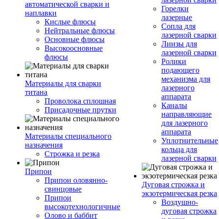
автоматической сварки и
Горелки
наплавки
лазерные
Кислые флюсы
Сопла для
Нейтральные флюсы
лазерной сварки
Основные флюсы
Линзы для
Высокоосновные
лазерной сварки
флюсы
Ролики
подающего
механизма для
Материалы для сварки
лазерного
титана
аппарата
Проволока сплошная
Каналы
Присадочные прутки
направляющие
для лазерного
аппарата
Материалы специального
Уплотнительные
назначения
кольца для
Строжка и резка
лазерной сварки
Припои
Припои оловянно-
Дуговая строжка и
свинцовые
экзотермическая резка
Припои
Воздушно-
высокотехнологичные
дуговая строжка
Олово и баббит