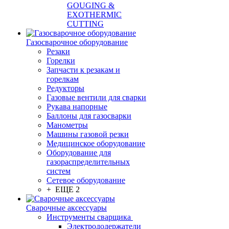
GOUGING &
EXOTHERMIC
CUTTING
Газосварочное оборудование
Резаки
Горелки
Запчасти к резакам и
горелкам
Редукторы
Газовые вентили для сварки
Рукава напорные
Баллоны для газосварки
Манометры
Машины газовой резки
Медицинское оборудование
Оборудование для
газораспределительных
систем
Сетевое оборудование
+ ЕЩЕ 2
Сварочные аксессуары
Инструменты сварщика
Электрододержатели