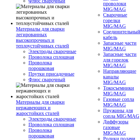
Флюс сварочный
проволоки
MIG/MAG
Сварочные
горелки
MIG/MAG
Материалы для сварки
Соединительны
легированных
кабель
высокопрочных и
Запасные части
теплоустойчивых сталей
MIG/MAG
Электроды сварочные
Запасные части
Проволока сплошная
для горелок
Проволока
MIG/MAG
порошковая
Направляющие
Прутки присадочные
каналы
Флюс сварочный
MIG/MAG
Токосъемники
MIG/MAG
Газовые сопла
Материалы для сварки
MIG/MAG
нержавеющих и
Пружины для
жаростойких сталей
сопла MIG/MAG
Электроды сварочные
Диффузоры
Проволока сплошная
газовые
Проволока
MIG/MAG
порошковая
Ролики подачи