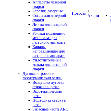
Аппараты лазерной
сварки
Горелки лазерные
Новости
Сопла для лазерной
Акции
сварки
Линзы для лазерной
сварки
Ролики подающего
механизма для
лазерного аппарата
Каналы
направляющие для
лазерного аппарата
Уплотнительные
кольца для лазерной
сварки
Дуговая строжка и
экзотермическая резка
Воздушно-дуговая
строжка и резка
Экзотермическая
резка
Подводная сварка и
резка
Запасные части ARC