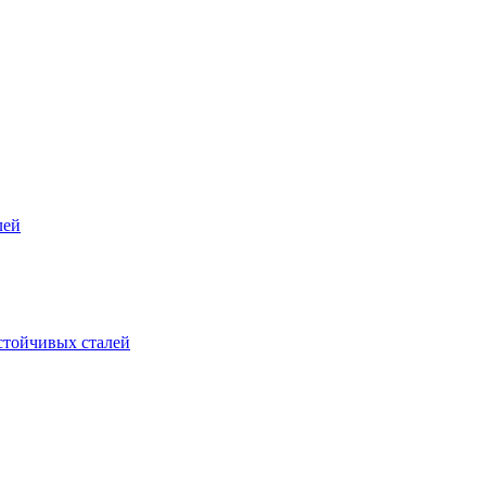
лей
стойчивых сталей