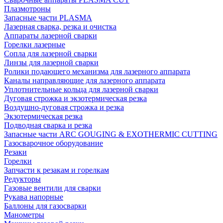
Плазмотроны
Запасные части PLASMA
Лазерная сварка, резка и очистка
Аппараты лазерной сварки
Горелки лазерные
Сопла для лазерной сварки
Линзы для лазерной сварки
Ролики подающего механизма для лазерного аппарата
Каналы направляющие для лазерного аппарата
Уплотнительные кольца для лазерной сварки
Дуговая строжка и экзотермическая резка
Воздушно-дуговая строжка и резка
Экзотермическая резка
Подводная сварка и резка
Запасные части ARC GOUGING & EXOTHERMIC CUTTING
Газосварочное оборудование
Резаки
Горелки
Запчасти к резакам и горелкам
Редукторы
Газовые вентили для сварки
Рукава напорные
Баллоны для газосварки
Манометры