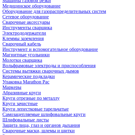
Машины газовой резки
Медицинское оборудование
Оборудование для газораспределительных систем
Сетевое оборудование
Сварочные аксессуары
Инструменты сварщика
Электрододержатели
Клеммы заземления
Сварочный кабель
Инструмент и вспомогательное оборудование
Магнитные угольники
Молотки сварщика
Вольфрамовые электроды и приспособления
Системы вытяжки сварочных дымов
Керамические подкладки
Упаковка Marathon Pac
Маркеры
Абразивные круги
Круги отрезные по металлу
Круги зачистные
Круги лепестковые тарельчатые
Самозацепляемые шлифовальные круги
Шлифовальные листы
Защита лица, глаз и органов дыхания
Сварочные маски, шлемы и щитки