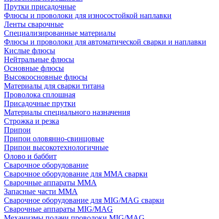
Прутки присадочные
Флюсы и проволоки для износостойкой наплавки
Ленты сварочные
Специализированные материалы
Флюсы и проволоки для автоматической сварки и наплавки
Кислые флюсы
Нейтральные флюсы
Основные флюсы
Высокоосновные флюсы
Материалы для сварки титана
Проволока сплошная
Присадочные прутки
Материалы специального назначения
Строжка и резка
Припои
Припои оловянно-свинцовые
Припои высокотехнологичные
Олово и баббит
Сварочное оборудование
Сварочное оборудование для MMA сварки
Сварочные аппараты MMA
Запасные части MMA
Сварочное оборудование для MIG/MAG сварки
Сварочные аппараты MIG/MAG
Механизмы подачи проволоки MIG/MAG