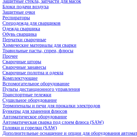
Защитные стекла, запчасти для масок
Блоки подачи воздуха
Защитные очки
Респираторы
Спецодежда для сварщиков
Одежда сварщика
Обувь сварщика
Перчатки сварочные
Химические материалы для сварки
Травильные пасты, спреи, флюсы
Прочее
Сварочные шторы
Сварочные занавесы
Сварочные полотна и одеяла
Комплектующие
Вспомогательное оборудование
Пульты дистанционного управления
Транспортные тележки
Сушильное оборудование
Термопеналы и печи для прокалки электродов
Бункеры для хранения флюсов
Автоматическое оборудование
Автоматическая сварка под слоем флюса (SAW)
Головки и горелки (SAW)
Дополнительные оснащение и опции для оборудования автома