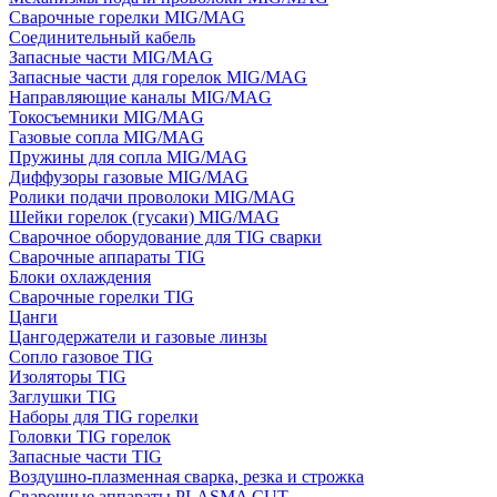
Сварочные горелки MIG/MAG
Соединительный кабель
Запасные части MIG/MAG
Запасные части для горелок MIG/MAG
Направляющие каналы MIG/MAG
Токосъемники MIG/MAG
Газовые сопла MIG/MAG
Пружины для сопла MIG/MAG
Диффузоры газовые MIG/MAG
Ролики подачи проволоки MIG/MAG
Шейки горелок (гусаки) MIG/MAG
Сварочное оборудование для TIG сварки
Сварочные аппараты TIG
Блоки охлаждения
Сварочные горелки TIG
Цанги
Цангодержатели и газовые линзы
Сопло газовое TIG
Изоляторы TIG
Заглушки TIG
Наборы для TIG горелки
Головки TIG горелок
Запасные части TIG
Воздушно-плазменная сварка, резка и строжка
Сварочные аппараты PLASMA CUT