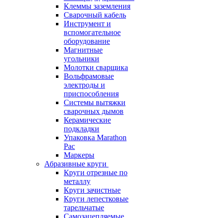
Клеммы заземления
Сварочный кабель
Инструмент и
вспомогательное
оборудование
Магнитные
угольники
Молотки сварщика
Вольфрамовые
электроды и
приспособления
Системы вытяжки
сварочных дымов
Керамические
подкладки
Упаковка Marathon
Pac
Маркеры
Абразивные круги
Круги отрезные по
металлу
Круги зачистные
Круги лепестковые
тарельчатые
Самозацепляемые