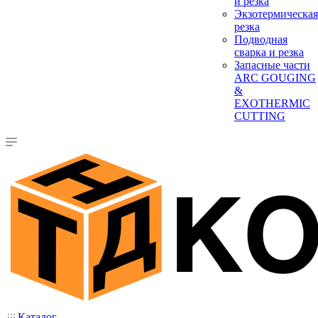
и резка
Экзотермическая
резка
Подводная
сварка и резка
Запасные части
ARC GOUGING
&
EXOTHERMIC
CUTTING
Каталог