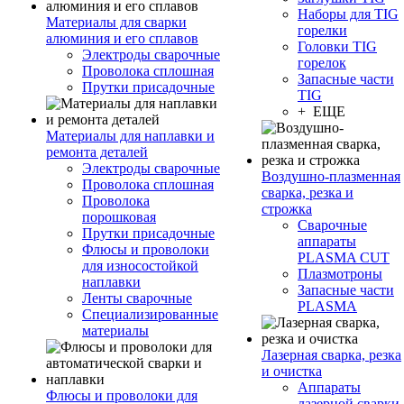
Наборы для TIG
Материалы для сварки
горелки
алюминия и его сплавов
Головки TIG
Электроды сварочные
горелок
Проволока сплошная
Запасные части
Прутки присадочные
TIG
+ ЕЩЕ
Материалы для наплавки и
ремонта деталей
Электроды сварочные
Воздушно-плазменная
Проволока сплошная
сварка, резка и
Проволока
строжка
порошковая
Сварочные
Прутки присадочные
аппараты
Флюсы и проволоки
PLASMA CUT
для износостойкой
Плазмотроны
наплавки
Запасные части
Ленты сварочные
PLASMA
Специализированные
материалы
Лазерная сварка, резка
и очистка
Аппараты
Флюсы и проволоки для
лазерной сварки