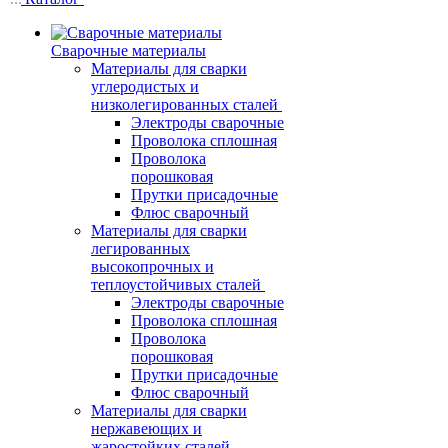
Сварочные материалы
Материалы для сварки
углеродистых и
низколегированных сталей
Электроды сварочные
Проволока сплошная
Проволока
порошковая
Прутки присадочные
Флюс сварочный
Материалы для сварки
легированных
высокопрочных и
теплоустойчивых сталей
Электроды сварочные
Проволока сплошная
Проволока
порошковая
Прутки присадочные
Флюс сварочный
Материалы для сварки
нержавеющих и
жаростойких сталей