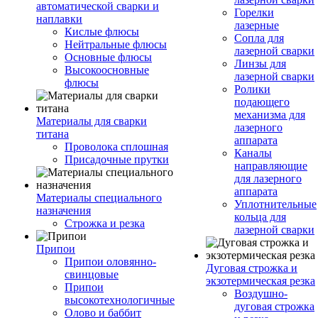
автоматической сварки и
Горелки
наплавки
лазерные
Кислые флюсы
Сопла для
Нейтральные флюсы
лазерной сварки
Основные флюсы
Линзы для
Высокоосновные
лазерной сварки
флюсы
Ролики
подающего
механизма для
Материалы для сварки
лазерного
титана
аппарата
Проволока сплошная
Каналы
Присадочные прутки
направляющие
для лазерного
аппарата
Материалы специального
Уплотнительные
назначения
кольца для
Строжка и резка
лазерной сварки
Припои
Припои оловянно-
Дуговая строжка и
свинцовые
экзотермическая резка
Припои
Воздушно-
высокотехнологичные
дуговая строжка
Олово и баббит