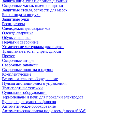
Защита лица, глаз и органов дыхания
Сварочные маски, шлемы и щитки
Защитные стекла, запчасти для масок
Блоки подачи воздуха
Защитные очки
Респираторы
Спецодежда для сварщиков
Одежда сварщика
Обувь сварщика
Перчатки сварочные
Химические материалы для сварки
Травильные пасты, спреи, флюсы
Прочее
Сварочные шторы
Сварочные занавесы
Сварочные полотна и одеяла
Комплектующие
Вспомогательное оборудование
Пульты дистанционного управления
Транспортные тележки
Сушильное оборудование
Термопеналы и печи для прокалки электродов
Бункеры для хранения флюсов
Автоматическое оборудование
Автоматическая сварка под слоем флюса (SAW)