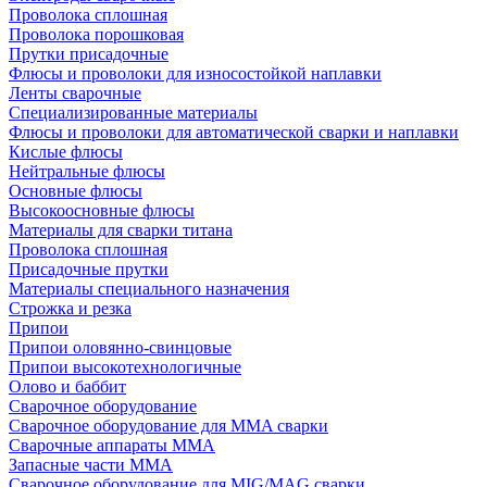
Проволока сплошная
Проволока порошковая
Прутки присадочные
Флюсы и проволоки для износостойкой наплавки
Ленты сварочные
Специализированные материалы
Флюсы и проволоки для автоматической сварки и наплавки
Кислые флюсы
Нейтральные флюсы
Основные флюсы
Высокоосновные флюсы
Материалы для сварки титана
Проволока сплошная
Присадочные прутки
Материалы специального назначения
Строжка и резка
Припои
Припои оловянно-свинцовые
Припои высокотехнологичные
Олово и баббит
Сварочное оборудование
Сварочное оборудование для MMA сварки
Сварочные аппараты MMA
Запасные части MMA
Сварочное оборудование для MIG/MAG сварки