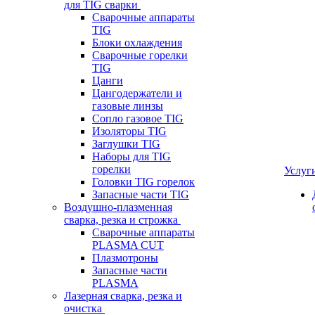
для TIG сварки
Сварочные аппараты
TIG
Блоки охлаждения
Сварочные горелки
TIG
Цанги
Цангодержатели и
газовые линзы
Сопло газовое TIG
Изоляторы TIG
Заглушки TIG
Наборы для TIG
горелки
Услуг
Головки TIG горелок
Запасные части TIG
Воздушно-плазменная
сварка, резка и строжка
Сварочные аппараты
PLASMA CUT
Плазмотроны
Запасные части
PLASMA
Лазерная сварка, резка и
очистка