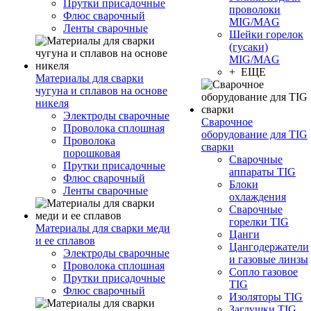
Прутки присадочные
проволоки
Флюс сварочный
MIG/MAG
Ленты сварочные
Шейки горелок
(гусаки)
MIG/MAG
+ ЕЩЕ
Материалы для сварки
чугуна и сплавов на основе
никеля
Электроды сварочные
Сварочное
Проволока сплошная
оборудование для TIG
Проволока
сварки
порошковая
Сварочные
Прутки присадочные
аппараты TIG
Флюс сварочный
Блоки
Ленты сварочные
охлаждения
Сварочные
горелки TIG
Материалы для сварки меди
Цанги
и ее сплавов
Цангодержатели
Электроды сварочные
и газовые линзы
Проволока сплошная
Сопло газовое
Прутки присадочные
TIG
Флюс сварочный
Изоляторы TIG
Заглушки TIG