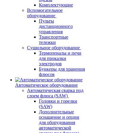
Комплектующие
Вспомогательное
оборудование
Пульты
дистанционного
управления
Транспортные
тележки
Сушильное оборудование
Термопеналы и печи
для прокалки
электродов
Бункеры для хранения
флюсов
Автоматическое оборудование
Автоматическая сварка под
слоем флюса (SAW)
Головки и горелки
(SAW)
Дополнительные
оснащение и опции
для оборудования
автоматической