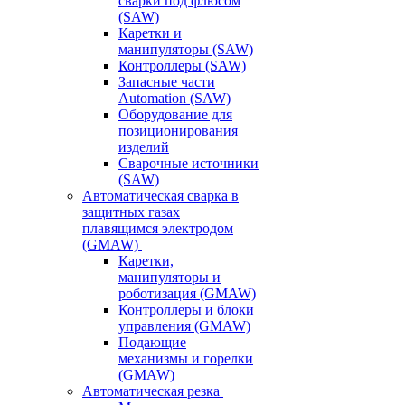
сварки под флюсом
(SAW)
Каретки и
манипуляторы (SAW)
Контроллеры (SAW)
Запасные части
Automation (SAW)
Оборудование для
позиционирования
изделий
Сварочные источники
(SAW)
Автоматическая сварка в
защитных газах
плавящимся электродом
(GMAW)
Каретки,
манипуляторы и
роботизация (GMAW)
Контроллеры и блоки
управления (GMAW)
Подающие
механизмы и горелки
(GMAW)
Автоматическая резка