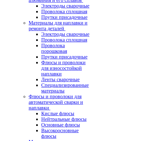
алюминия и его сплавов
Электроды сварочные
Проволока сплошная
Прутки присадочные
Материалы для наплавки и
ремонта деталей
Электроды сварочные
Проволока сплошная
Проволока
порошковая
Прутки присадочные
Флюсы и проволоки
для износостойкой
наплавки
Ленты сварочные
Специализированные
материалы
Флюсы и проволоки для
автоматической сварки и
наплавки
Кислые флюсы
Нейтральные флюсы
Основные флюсы
Высокоосновные
флюсы