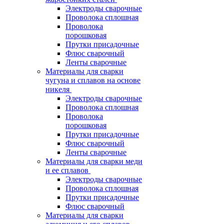
Электроды сварочные
Проволока сплошная
Проволока
порошковая
Прутки присадочные
Флюс сварочный
Ленты сварочные
Материалы для сварки
чугуна и сплавов на основе
никеля
Электроды сварочные
Проволока сплошная
Проволока
порошковая
Прутки присадочные
Флюс сварочный
Ленты сварочные
Материалы для сварки меди
и ее сплавов
Электроды сварочные
Проволока сплошная
Прутки присадочные
Флюс сварочный
Материалы для сварки