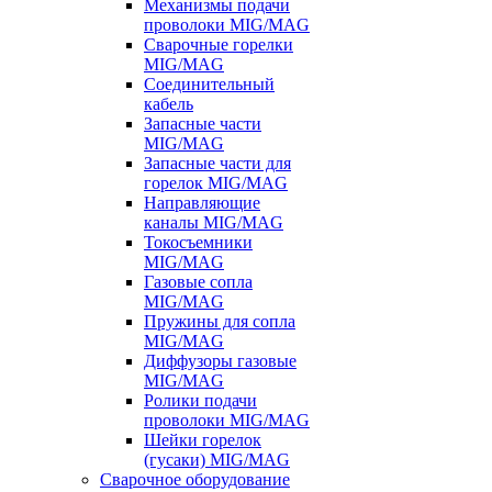
Механизмы подачи
проволоки MIG/MAG
Сварочные горелки
MIG/MAG
Соединительный
кабель
Запасные части
MIG/MAG
Запасные части для
горелок MIG/MAG
Направляющие
каналы MIG/MAG
Токосъемники
MIG/MAG
Газовые сопла
MIG/MAG
Пружины для сопла
MIG/MAG
Диффузоры газовые
MIG/MAG
Ролики подачи
проволоки MIG/MAG
Шейки горелок
(гусаки) MIG/MAG
Сварочное оборудование