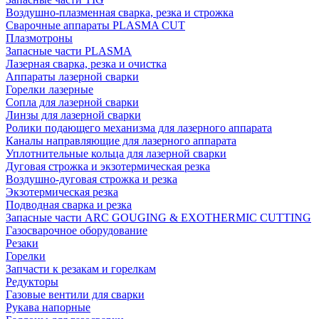
Воздушно-плазменная сварка, резка и строжка
Сварочные аппараты PLASMA CUT
Плазмотроны
Запасные части PLASMA
Лазерная сварка, резка и очистка
Аппараты лазерной сварки
Горелки лазерные
Сопла для лазерной сварки
Линзы для лазерной сварки
Ролики подающего механизма для лазерного аппарата
Каналы направляющие для лазерного аппарата
Уплотнительные кольца для лазерной сварки
Дуговая строжка и экзотермическая резка
Воздушно-дуговая строжка и резка
Экзотермическая резка
Подводная сварка и резка
Запасные части ARC GOUGING & EXOTHERMIC CUTTING
Газосварочное оборудование
Резаки
Горелки
Запчасти к резакам и горелкам
Редукторы
Газовые вентили для сварки
Рукава напорные