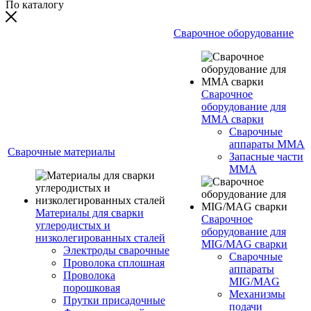
По каталогу
Сварочное оборудование
Сварочное
оборудование для
MMA сварки
Сварочные
аппараты MMA
Сварочные материалы
Запасные части
MMA
Материалы для сварки
Сварочное
углеродистых и
оборудование для
низколегированных сталей
MIG/MAG сварки
Электроды сварочные
Сварочные
Проволока сплошная
аппараты
Проволока
MIG/MAG
порошковая
Механизмы
Прутки присадочные
подачи