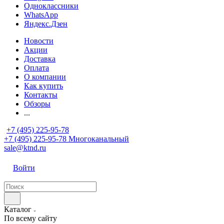
Одноклассники
WhatsApp
Яндекс.Дзен
Новости
Акции
Доставка
Оплата
О компании
Как купить
Контакты
Обзоры
...
+7 (495) 225-95-78
+7 (495) 225-95-78
Многоканальный
sale@ktnd.ru
Войти
Каталог
По всему сайту