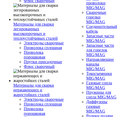
Флюс сварочный
проволоки
MIG/MAG
Сварочные
горелки
MIG/MAG
Материалы для сварки
Соединительны
легированных
кабель
высокопрочных и
Запасные части
теплоустойчивых сталей
MIG/MAG
Электроды сварочные
Запасные части
Проволока сплошная
для горелок
Проволока
MIG/MAG
порошковая
Направляющие
Прутки присадочные
каналы
Флюс сварочный
MIG/MAG
Токосъемники
MIG/MAG
Газовые сопла
Материалы для сварки
MIG/MAG
нержавеющих и
Пружины для
жаростойких сталей
сопла MIG/MAG
Электроды сварочные
Диффузоры
Проволока сплошная
газовые
Проволока
MIG/MAG
порошковая
Ролики подачи