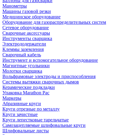
Баллоны для газосварки
Манометры
Машины газовой резки
Медицинское оборудование
Оборудование для газораспределительных систем
Сетевое оборудование
Сварочные аксессуары
Инструменты сварщика
Электрододержатели
Клеммы заземления
Сварочный кабель
Инструмент и вспомогательное оборудование
Магнитные угольники
Молотки сварщика
Вольфрамовые электроды и приспособления
Системы вытяжки сварочных дымов
Керамические подкладки
Упаковка Marathon Pac
Маркеры
Абразивные круги
Круги отрезные по металлу
Круги зачистные
Круги лепестковые тарельчатые
Самозацепляемые шлифовальные круги
Шлифовальные листы