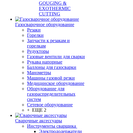
GOUGING &
EXOTHERMIC
CUTTING
Газосварочное оборудование
Резаки
Горелки
Запчасти к резакам и
горелкам
Редукторы
Газовые вентили для сварки
Рукава напорные
Баллоны для газосварки
Манометры
Машины газовой резки
Медицинское оборудование
Оборудование для
газораспределительных
систем
Сетевое оборудование
+ ЕЩЕ 2
Сварочные аксессуары
Инструменты сварщика
Электрододержатели