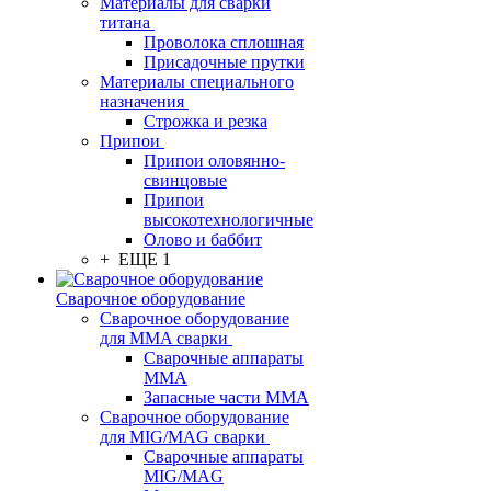
Материалы для сварки
титана
Проволока сплошная
Присадочные прутки
Материалы специального
назначения
Строжка и резка
Припои
Припои оловянно-
свинцовые
Припои
высокотехнологичные
Олово и баббит
+ ЕЩЕ 1
Сварочное оборудование
Сварочное оборудование
для MMA сварки
Сварочные аппараты
MMA
Запасные части MMA
Сварочное оборудование
для MIG/MAG сварки
Сварочные аппараты
MIG/MAG