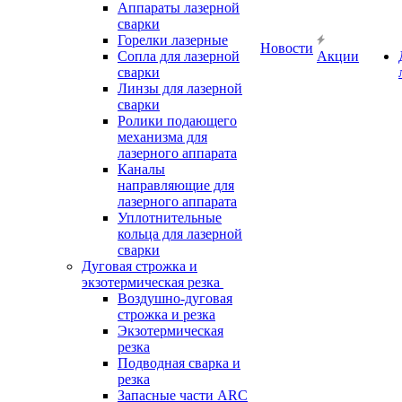
Аппараты лазерной
сварки
Горелки лазерные
Новости
Сопла для лазерной
Акции
сварки
Линзы для лазерной
сварки
Ролики подающего
механизма для
лазерного аппарата
Каналы
направляющие для
лазерного аппарата
Уплотнительные
кольца для лазерной
сварки
Дуговая строжка и
экзотермическая резка
Воздушно-дуговая
строжка и резка
Экзотермическая
резка
Подводная сварка и
резка
Запасные части ARC