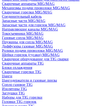
Сварочные аппараты MIG/MAG
Механизмы подачи проволоки MIG/MAG
Сварочные горелки MIG/MAG
Соединительный кабель
Запасные части MIG/MAG
Запасные части для горелок MIG/MAG
Направляющие каналы MIG/MAG
Токосъемники MIG/MAG
Газовые сопла MIG/MAG
Пружины для сопла MIG/MAG
Диффузоры газовые MIG/MAG
Ролики подачи проволоки MIG/MAG
Шейки горелок (гусаки) MIG/MAG
Сварочное оборудование для TIG сварки
Сварочные аппараты TIG
Блоки охлаждения
Сварочные горелки TIG
Цанги
Цангодержатели и газовые линзы
Сопло газовое TIG
Изоляторы TIG
Заглушки TIG
Наборы для TIG горелки
Головки TIG горелок
Запасные части TIG