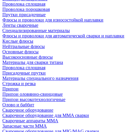
Проволока сплошная
Проволока порошковая
Прутки присадочные
Флюсы и проволоки для износостойкой наплавки
Ленты сварочные
Специализированные материалы
Флюсы и проволоки для автоматической сварки и наплавки
Кислые флюсы
Нейтральные флюсы
Основные флюсы
Высокоосновные флюсы
Материалы для сварки титана
Проволока сплошная
Присадочные прутки
Материалы специального назначения
Строжка и резка
Припои
Припои оловянно-свинцовые
Припои высокотехнологичные
Олово и баббит
Сварочное оборудование
Сварочное оборудование для MMA сварки
Сварочные аппараты MMA
Запасные части MMA
Сварочное оборудование для MIG/MAG сварки