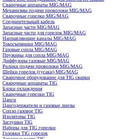
Сварочные аппараты MIG/MAG
Механизмы подачи проволоки MIG/MAG
Сварочные горелки MIG/MAG
Соединительный кабель
Запасные части MIG/MAG
Запасные части для горелок MIG/MAG
Направляющие каналы MIG/MAG
Токосъемники MIG/MAG
Газовые сопла MIG/MAG
Пружины для сопла MIG/MAG
Диффузоры газовые MIG/MAG
Ролики подачи проволоки MIG/MAG
Шейки горелок (гусаки) MIG/MAG
Сварочное оборудование для TIG сварки
Сварочные аппараты TIG
Блоки охлаждения
Сварочные горелки TIG
Цанги
Цангодержатели и газовые линзы
Сопло газовое TIG
Изоляторы TIG
Заглушки TIG
Наборы для TIG горелки
Головки TIG горелок
Запасные части TIG