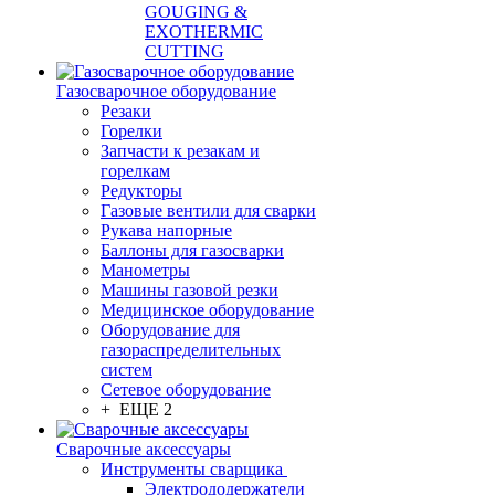
GOUGING &
EXOTHERMIC
CUTTING
Газосварочное оборудование
Резаки
Горелки
Запчасти к резакам и
горелкам
Редукторы
Газовые вентили для сварки
Рукава напорные
Баллоны для газосварки
Манометры
Машины газовой резки
Медицинское оборудование
Оборудование для
газораспределительных
систем
Сетевое оборудование
+ ЕЩЕ 2
Сварочные аксессуары
Инструменты сварщика
Электрододержатели