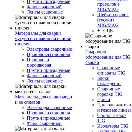
Прутки присадочные
проволоки
Флюс сварочный
MIG/MAG
Ленты сварочные
Шейки горелок
(гусаки)
MIG/MAG
+ ЕЩЕ
Материалы для сварки
чугуна и сплавов на основе
никеля
Электроды сварочные
Сварочное
Проволока сплошная
оборудование для TIG
Проволока
сварки
порошковая
Сварочные
Прутки присадочные
аппараты TIG
Флюс сварочный
Блоки
Ленты сварочные
охлаждения
Сварочные
горелки TIG
Материалы для сварки меди
Цанги
и ее сплавов
Цангодержатели
Электроды сварочные
и газовые линзы
Проволока сплошная
Сопло газовое
Прутки присадочные
TIG
Флюс сварочный
Изоляторы TIG
Заглушки TIG