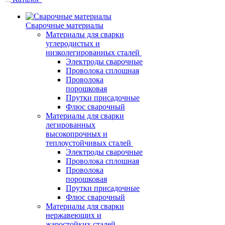
Сварочные материалы
Материалы для сварки
углеродистых и
низколегированных сталей
Электроды сварочные
Проволока сплошная
Проволока
порошковая
Прутки присадочные
Флюс сварочный
Материалы для сварки
легированных
высокопрочных и
теплоустойчивых сталей
Электроды сварочные
Проволока сплошная
Проволока
порошковая
Прутки присадочные
Флюс сварочный
Материалы для сварки
нержавеющих и
жаростойких сталей