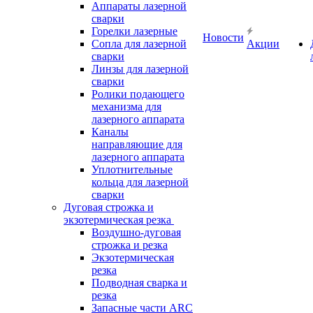
Аппараты лазерной
сварки
Горелки лазерные
Новости
Сопла для лазерной
Акции
сварки
Линзы для лазерной
сварки
Ролики подающего
механизма для
лазерного аппарата
Каналы
направляющие для
лазерного аппарата
Уплотнительные
кольца для лазерной
сварки
Дуговая строжка и
экзотермическая резка
Воздушно-дуговая
строжка и резка
Экзотермическая
резка
Подводная сварка и
резка
Запасные части ARC