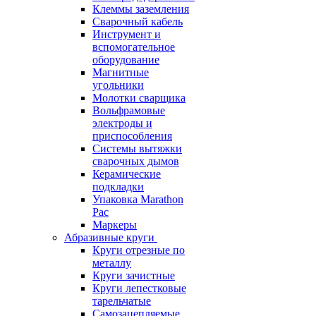
Клеммы заземления
Сварочный кабель
Инструмент и
вспомогательное
оборудование
Магнитные
угольники
Молотки сварщика
Вольфрамовые
электроды и
приспособления
Системы вытяжки
сварочных дымов
Керамические
подкладки
Упаковка Marathon
Pac
Маркеры
Абразивные круги
Круги отрезные по
металлу
Круги зачистные
Круги лепестковые
тарельчатые
Самозацепляемые