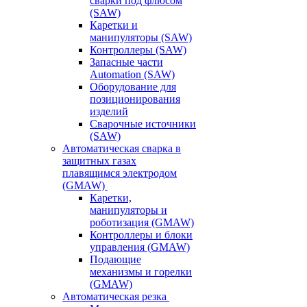
сварки под флюсом
(SAW)
Каретки и
манипуляторы (SAW)
Контроллеры (SAW)
Запасные части
Automation (SAW)
Оборудование для
позиционирования
изделий
Сварочные источники
(SAW)
Автоматическая сварка в
защитных газах
плавящимся электродом
(GMAW)
Каретки,
манипуляторы и
роботизация (GMAW)
Контроллеры и блоки
управления (GMAW)
Подающие
механизмы и горелки
(GMAW)
Автоматическая резка