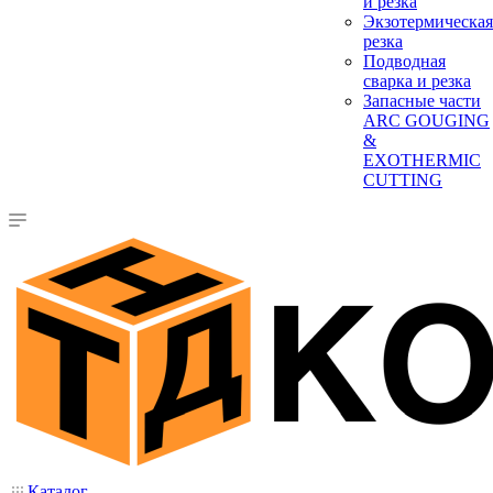
и резка
Экзотермическая
резка
Подводная
сварка и резка
Запасные части
ARC GOUGING
&
EXOTHERMIC
CUTTING
Каталог