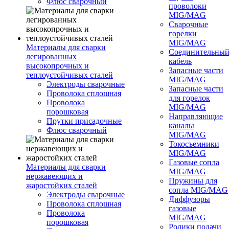
Флюс сварочный
проволоки
MIG/MAG
Сварочные
горелки
MIG/MAG
Материалы для сварки
Соединительны
легированных
кабель
высокопрочных и
Запасные части
теплоустойчивых сталей
MIG/MAG
Электроды сварочные
Запасные части
Проволока сплошная
для горелок
Проволока
MIG/MAG
порошковая
Направляющие
Прутки присадочные
каналы
Флюс сварочный
MIG/MAG
Токосъемники
MIG/MAG
Газовые сопла
Материалы для сварки
MIG/MAG
нержавеющих и
Пружины для
жаростойких сталей
сопла MIG/MAG
Электроды сварочные
Диффузоры
Проволока сплошная
газовые
Проволока
MIG/MAG
порошковая
Ролики подачи