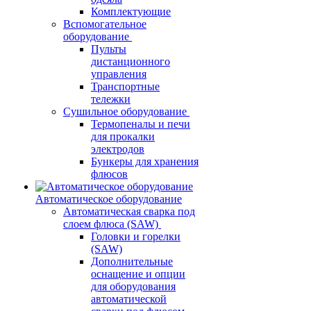
Комплектующие
Вспомогательное
оборудование
Пульты
дистанционного
управления
Транспортные
тележки
Сушильное оборудование
Термопеналы и печи
для прокалки
электродов
Бункеры для хранения
флюсов
Автоматическое оборудование
Автоматическая сварка под
слоем флюса (SAW)
Головки и горелки
(SAW)
Дополнительные
оснащение и опции
для оборудования
автоматической