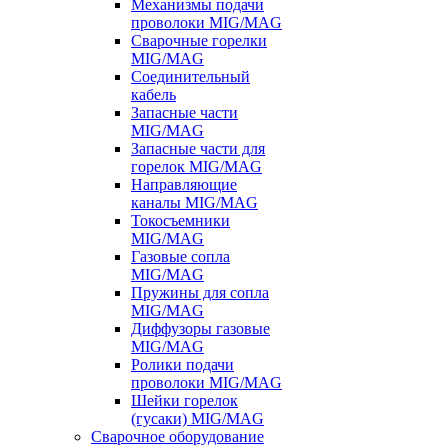
Механизмы подачи
проволоки MIG/MAG
Сварочные горелки
MIG/MAG
Соединительный
кабель
Запасные части
MIG/MAG
Запасные части для
горелок MIG/MAG
Направляющие
каналы MIG/MAG
Токосъемники
MIG/MAG
Газовые сопла
MIG/MAG
Пружины для сопла
MIG/MAG
Диффузоры газовые
MIG/MAG
Ролики подачи
проволоки MIG/MAG
Шейки горелок
(гусаки) MIG/MAG
Сварочное оборудование