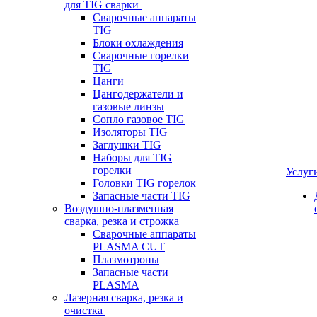
для TIG сварки
Сварочные аппараты
TIG
Блоки охлаждения
Сварочные горелки
TIG
Цанги
Цангодержатели и
газовые линзы
Сопло газовое TIG
Изоляторы TIG
Заглушки TIG
Наборы для TIG
горелки
Услуг
Головки TIG горелок
Запасные части TIG
Воздушно-плазменная
сварка, резка и строжка
Сварочные аппараты
PLASMA CUT
Плазмотроны
Запасные части
PLASMA
Лазерная сварка, резка и
очистка