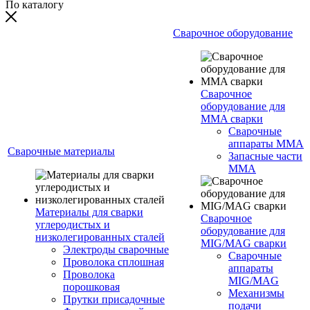
По каталогу
Сварочное оборудование
Сварочное
оборудование для
MMA сварки
Сварочные
аппараты MMA
Сварочные материалы
Запасные части
MMA
Материалы для сварки
Сварочное
углеродистых и
оборудование для
низколегированных сталей
MIG/MAG сварки
Электроды сварочные
Сварочные
Проволока сплошная
аппараты
Проволока
MIG/MAG
порошковая
Механизмы
Прутки присадочные
подачи