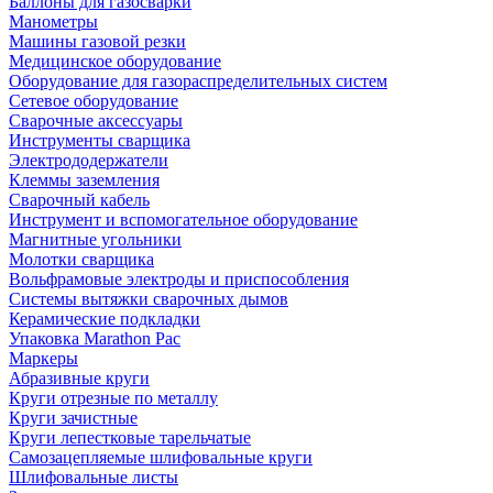
Баллоны для газосварки
Манометры
Машины газовой резки
Медицинское оборудование
Оборудование для газораспределительных систем
Сетевое оборудование
Сварочные аксессуары
Инструменты сварщика
Электрододержатели
Клеммы заземления
Сварочный кабель
Инструмент и вспомогательное оборудование
Магнитные угольники
Молотки сварщика
Вольфрамовые электроды и приспособления
Системы вытяжки сварочных дымов
Керамические подкладки
Упаковка Marathon Pac
Маркеры
Абразивные круги
Круги отрезные по металлу
Круги зачистные
Круги лепестковые тарельчатые
Самозацепляемые шлифовальные круги
Шлифовальные листы