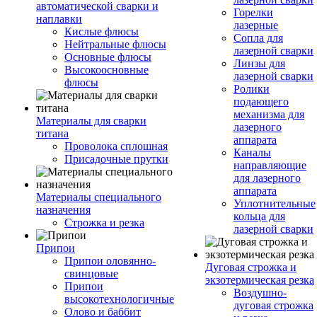
автоматической сварки и
Горелки
наплавки
лазерные
Кислые флюсы
Сопла для
Нейтральные флюсы
лазерной сварки
Основные флюсы
Линзы для
Высокоосновные
лазерной сварки
флюсы
Ролики
подающего
механизма для
Материалы для сварки
лазерного
титана
аппарата
Проволока сплошная
Каналы
Присадочные прутки
направляющие
для лазерного
аппарата
Материалы специального
Уплотнительные
назначения
кольца для
Строжка и резка
лазерной сварки
Припои
Припои оловянно-
Дуговая строжка и
свинцовые
экзотермическая резка
Припои
Воздушно-
высокотехнологичные
дуговая строжка
Олово и баббит