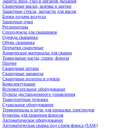
Защита лица, глаз и органов дыхания
Сварочные маски, шлемы и щитки
Защитные стекла, запчасти для масок
Блоки подачи воздуха
Защитные очки
Респираторы
Спецодежда для сварщиков
Одежда сварщика
Обувь сварщика
Перчатки сварочные
Химические материалы для сварки
Травильные пасты, спреи, флюсы
Прочее
Сварочные шторы
Сварочные занавесы
Сварочные полотна и одеяла
Комплектующие
Вспомогательное оборудование
Пульты дистанционного управления
Транспортные тележки
Сушильное оборудование
Термопеналы и печи для прокалки электродов
Бункеры для хранения флюсов
Автоматическое оборудование
Автоматическая сварка под слоем флюса (SAW)