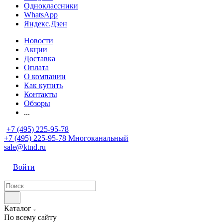
Одноклассники
WhatsApp
Яндекс.Дзен
Новости
Акции
Доставка
Оплата
О компании
Как купить
Контакты
Обзоры
...
+7 (495) 225-95-78
+7 (495) 225-95-78
Многоканальный
sale@ktnd.ru
Войти
Каталог
По всему сайту