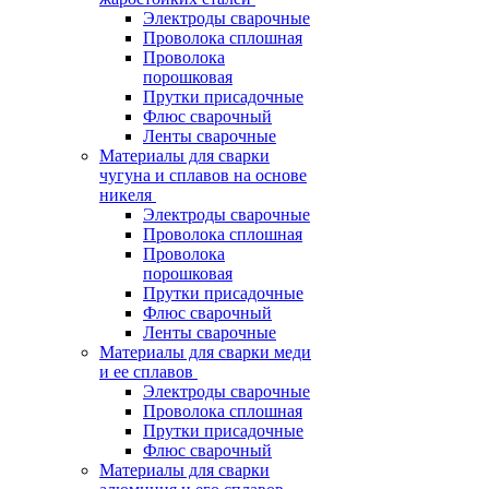
Электроды сварочные
Проволока сплошная
Проволока
порошковая
Прутки присадочные
Флюс сварочный
Ленты сварочные
Материалы для сварки
чугуна и сплавов на основе
никеля
Электроды сварочные
Проволока сплошная
Проволока
порошковая
Прутки присадочные
Флюс сварочный
Ленты сварочные
Материалы для сварки меди
и ее сплавов
Электроды сварочные
Проволока сплошная
Прутки присадочные
Флюс сварочный
Материалы для сварки