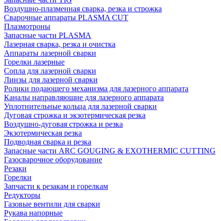
Воздушно-плазменная сварка, резка и строжка
Сварочные аппараты PLASMA CUT
Плазмотроны
Запасные части PLASMA
Лазерная сварка, резка и очистка
Аппараты лазерной сварки
Горелки лазерные
Сопла для лазерной сварки
Линзы для лазерной сварки
Ролики подающего механизма для лазерного аппарата
Каналы направляющие для лазерного аппарата
Уплотнительные кольца для лазерной сварки
Дуговая строжка и экзотермическая резка
Воздушно-дуговая строжка и резка
Экзотермическая резка
Подводная сварка и резка
Запасные части ARC GOUGING & EXOTHERMIC CUTTING
Газосварочное оборудование
Резаки
Горелки
Запчасти к резакам и горелкам
Редукторы
Газовые вентили для сварки
Рукава напорные