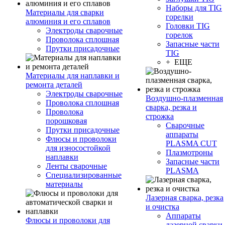
Наборы для TIG
Материалы для сварки
горелки
алюминия и его сплавов
Головки TIG
Электроды сварочные
горелок
Проволока сплошная
Запасные части
Прутки присадочные
TIG
+ ЕЩЕ
Материалы для наплавки и
ремонта деталей
Электроды сварочные
Воздушно-плазменная
Проволока сплошная
сварка, резка и
Проволока
строжка
порошковая
Сварочные
Прутки присадочные
аппараты
Флюсы и проволоки
PLASMA CUT
для износостойкой
Плазмотроны
наплавки
Запасные части
Ленты сварочные
PLASMA
Специализированные
материалы
Лазерная сварка, резка
и очистка
Аппараты
Флюсы и проволоки для
лазерной сварки