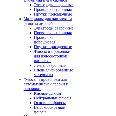
алюминия и его сплавов
Электроды сварочные
Проволока сплошная
Прутки присадочные
Материалы для наплавки и
ремонта деталей
Электроды сварочные
Проволока сплошная
Проволока
порошковая
Прутки присадочные
Флюсы и проволоки
для износостойкой
наплавки
Ленты сварочные
Специализированные
материалы
Флюсы и проволоки для
автоматической сварки и
наплавки
Кислые флюсы
Нейтральные флюсы
Основные флюсы
Высокоосновные
флюсы