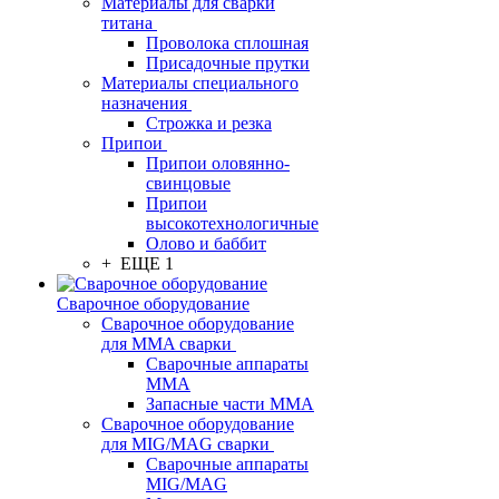
Материалы для сварки
титана
Проволока сплошная
Присадочные прутки
Материалы специального
назначения
Строжка и резка
Припои
Припои оловянно-
свинцовые
Припои
высокотехнологичные
Олово и баббит
+ ЕЩЕ 1
Сварочное оборудование
Сварочное оборудование
для MMA сварки
Сварочные аппараты
MMA
Запасные части MMA
Сварочное оборудование
для MIG/MAG сварки
Сварочные аппараты
MIG/MAG