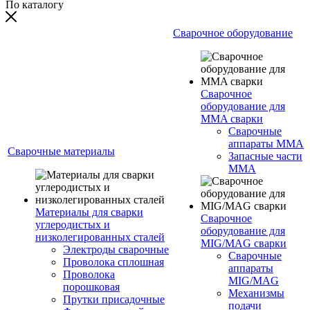
По каталогу
Сварочное оборудование
Сварочное
оборудование для
MMA сварки
Сварочные
аппараты MMA
Сварочные материалы
Запасные части
MMA
Материалы для сварки
Сварочное
углеродистых и
оборудование для
низколегированных сталей
MIG/MAG сварки
Электроды сварочные
Сварочные
Проволока сплошная
аппараты
Проволока
MIG/MAG
порошковая
Механизмы
Прутки присадочные
подачи