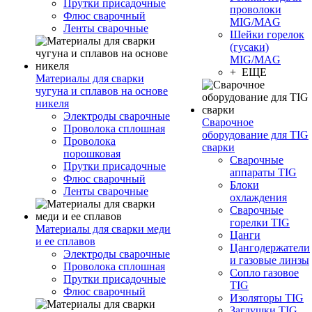
Прутки присадочные
проволоки
Флюс сварочный
MIG/MAG
Ленты сварочные
Шейки горелок
(гусаки)
MIG/MAG
+ ЕЩЕ
Материалы для сварки
чугуна и сплавов на основе
никеля
Электроды сварочные
Сварочное
Проволока сплошная
оборудование для TIG
Проволока
сварки
порошковая
Сварочные
Прутки присадочные
аппараты TIG
Флюс сварочный
Блоки
Ленты сварочные
охлаждения
Сварочные
горелки TIG
Материалы для сварки меди
Цанги
и ее сплавов
Цангодержатели
Электроды сварочные
и газовые линзы
Проволока сплошная
Сопло газовое
Прутки присадочные
TIG
Флюс сварочный
Изоляторы TIG
Заглушки TIG