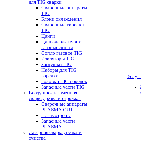
для TIG сварки
Сварочные аппараты
TIG
Блоки охлаждения
Сварочные горелки
TIG
Цанги
Цангодержатели и
газовые линзы
Сопло газовое TIG
Изоляторы TIG
Заглушки TIG
Наборы для TIG
горелки
Услуг
Головки TIG горелок
Запасные части TIG
Воздушно-плазменная
сварка, резка и строжка
Сварочные аппараты
PLASMA CUT
Плазмотроны
Запасные части
PLASMA
Лазерная сварка, резка и
очистка