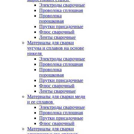
Электроды сварочные
Проволока сплошная
Проволока
порошковая
Прутки присадочные
Флюс сварочный
Ленты сварочные
Материалы для сварки
чугуна и сплавов на основе
никеля
Электроды сварочные
Проволока сплошная
Проволока
порошковая
Прутки присадочные
Флюс сварочный
Ленты сварочные
Материалы для сварки меди
и ее сплавов
Электроды сварочные
Проволока сплошная
Прутки присадочные
Флюс сварочный
Материалы для сварки