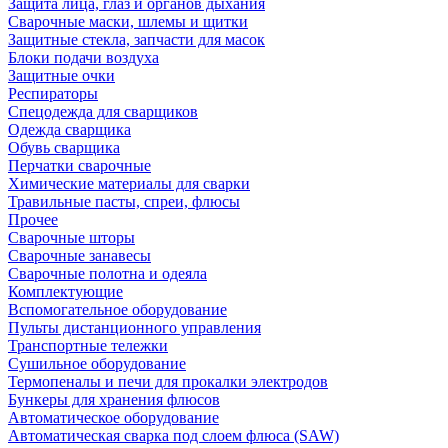
Защита лица, глаз и органов дыхания
Сварочные маски, шлемы и щитки
Защитные стекла, запчасти для масок
Блоки подачи воздуха
Защитные очки
Респираторы
Спецодежда для сварщиков
Одежда сварщика
Обувь сварщика
Перчатки сварочные
Химические материалы для сварки
Травильные пасты, спреи, флюсы
Прочее
Сварочные шторы
Сварочные занавесы
Сварочные полотна и одеяла
Комплектующие
Вспомогательное оборудование
Пульты дистанционного управления
Транспортные тележки
Сушильное оборудование
Термопеналы и печи для прокалки электродов
Бункеры для хранения флюсов
Автоматическое оборудование
Автоматическая сварка под слоем флюса (SAW)