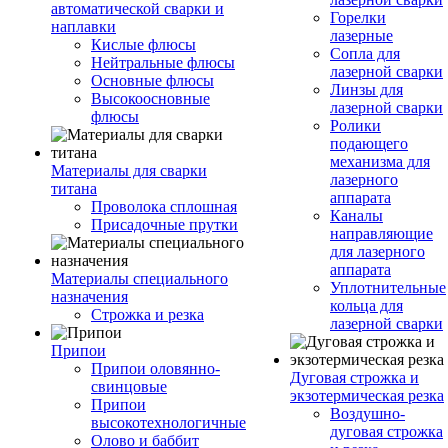
автоматической сварки и
Горелки
наплавки
лазерные
Кислые флюсы
Сопла для
Нейтральные флюсы
лазерной сварки
Основные флюсы
Линзы для
Высокоосновные
лазерной сварки
флюсы
Ролики
подающего
механизма для
Материалы для сварки
лазерного
титана
аппарата
Проволока сплошная
Каналы
Присадочные прутки
направляющие
для лазерного
аппарата
Материалы специального
Уплотнительные
назначения
кольца для
Строжка и резка
лазерной сварки
Припои
Припои оловянно-
Дуговая строжка и
свинцовые
экзотермическая резка
Припои
Воздушно-
высокотехнологичные
дуговая строжка
Олово и баббит