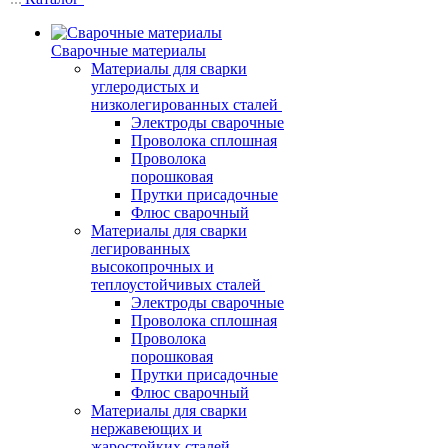
Сварочные материалы
Материалы для сварки
углеродистых и
низколегированных сталей
Электроды сварочные
Проволока сплошная
Проволока
порошковая
Прутки присадочные
Флюс сварочный
Материалы для сварки
легированных
высокопрочных и
теплоустойчивых сталей
Электроды сварочные
Проволока сплошная
Проволока
порошковая
Прутки присадочные
Флюс сварочный
Материалы для сварки
нержавеющих и
жаростойких сталей