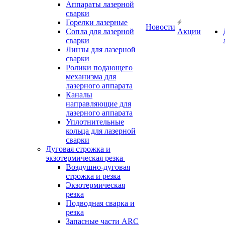
Аппараты лазерной
сварки
Горелки лазерные
Новости
Сопла для лазерной
Акции
сварки
Линзы для лазерной
сварки
Ролики подающего
механизма для
лазерного аппарата
Каналы
направляющие для
лазерного аппарата
Уплотнительные
кольца для лазерной
сварки
Дуговая строжка и
экзотермическая резка
Воздушно-дуговая
строжка и резка
Экзотермическая
резка
Подводная сварка и
резка
Запасные части ARC