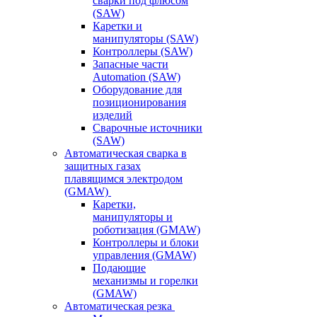
сварки под флюсом
(SAW)
Каретки и
манипуляторы (SAW)
Контроллеры (SAW)
Запасные части
Automation (SAW)
Оборудование для
позиционирования
изделий
Сварочные источники
(SAW)
Автоматическая сварка в
защитных газах
плавящимся электродом
(GMAW)
Каретки,
манипуляторы и
роботизация (GMAW)
Контроллеры и блоки
управления (GMAW)
Подающие
механизмы и горелки
(GMAW)
Автоматическая резка