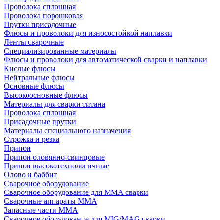
Проволока сплошная
Проволока порошковая
Прутки присадочные
Флюсы и проволоки для износостойкой наплавки
Ленты сварочные
Специализированные материалы
Флюсы и проволоки для автоматической сварки и наплавки
Кислые флюсы
Нейтральные флюсы
Основные флюсы
Высокоосновные флюсы
Материалы для сварки титана
Проволока сплошная
Присадочные прутки
Материалы специального назначения
Строжка и резка
Припои
Припои оловянно-свинцовые
Припои высокотехнологичные
Олово и баббит
Сварочное оборудование
Сварочное оборудование для MMA сварки
Сварочные аппараты MMA
Запасные части MMA
Сварочное оборудование для MIG/MAG сварки