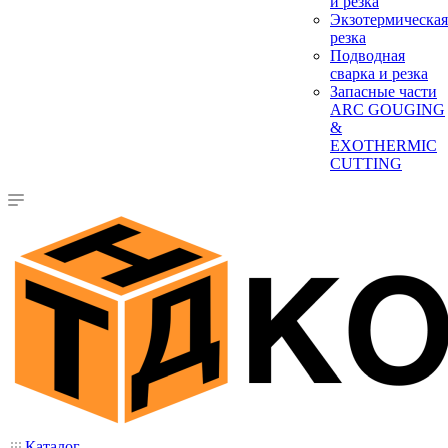
и резка
Экзотермическая
резка
Подводная
сварка и резка
Запасные части
ARC GOUGING
&
EXOTHERMIC
CUTTING
Каталог