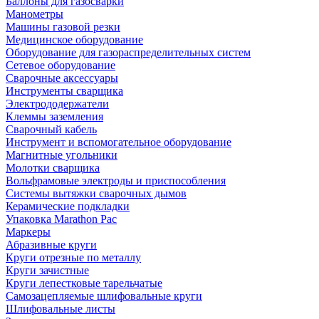
Баллоны для газосварки
Манометры
Машины газовой резки
Медицинское оборудование
Оборудование для газораспределительных систем
Сетевое оборудование
Сварочные аксессуары
Инструменты сварщика
Электрододержатели
Клеммы заземления
Сварочный кабель
Инструмент и вспомогательное оборудование
Магнитные угольники
Молотки сварщика
Вольфрамовые электроды и приспособления
Системы вытяжки сварочных дымов
Керамические подкладки
Упаковка Marathon Pac
Маркеры
Абразивные круги
Круги отрезные по металлу
Круги зачистные
Круги лепестковые тарельчатые
Самозацепляемые шлифовальные круги
Шлифовальные листы