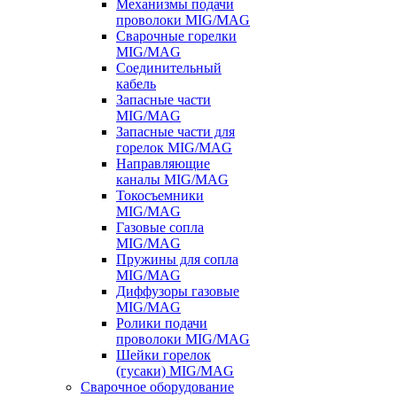
Механизмы подачи
проволоки MIG/MAG
Сварочные горелки
MIG/MAG
Соединительный
кабель
Запасные части
MIG/MAG
Запасные части для
горелок MIG/MAG
Направляющие
каналы MIG/MAG
Токосъемники
MIG/MAG
Газовые сопла
MIG/MAG
Пружины для сопла
MIG/MAG
Диффузоры газовые
MIG/MAG
Ролики подачи
проволоки MIG/MAG
Шейки горелок
(гусаки) MIG/MAG
Сварочное оборудование