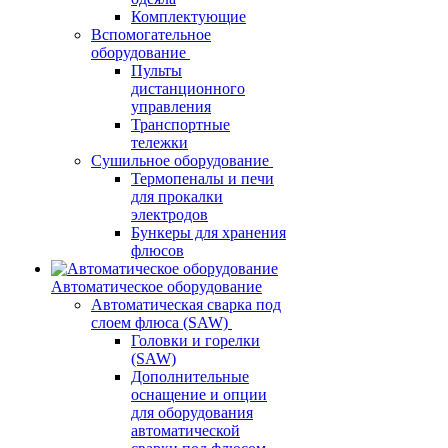
Комплектующие
Вспомогательное
оборудование
Пульты
дистанционного
управления
Транспортные
тележки
Сушильное оборудование
Термопеналы и печи
для прокалки
электродов
Бункеры для хранения
флюсов
Автоматическое оборудование
Автоматическая сварка под
слоем флюса (SAW)
Головки и горелки
(SAW)
Дополнительные
оснащение и опции
для оборудования
автоматической