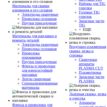
Наборы для TIG
Материалы для сварки
горелки
алюминия и его сплавов
Головки TIG
Электроды сварочные
горелок
Проволока сплошная
Запасные части
Прутки присадочные
TIG
+ ЕЩЕ
Материалы для наплавки и
ремонта деталей
Электроды сварочные
Воздушно-плазменная
Проволока сплошная
сварка, резка и
Проволока
строжка
порошковая
Сварочные
Прутки присадочные
аппараты
Флюсы и проволоки
PLASMA CUT
для износостойкой
Плазмотроны
наплавки
Запасные части
Ленты сварочные
PLASMA
Специализированные
материалы
Лазерная сварка, резка
и очистка
Аппараты
Флюсы и проволоки для
лазерной сварки