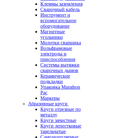
Клеммы заземления
Сварочный кабель
Инструмент и
вспомогательное
оборудование
Магнитные
угольники
Молотки сварщика
Вольфрамовые
электроды и
приспособления
Системы вытяжки
сварочных дымов
Керамические
подкладки
Упаковка Marathon
Pac
Маркеры
Абразивные круги
Круги отрезные по
металлу
Круги зачистные
Круги лепестковые
тарельчатые
Самозацепляемые