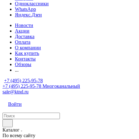
Одноклассники
WhatsApp
Яндекс.Дзен
Новости
Акции
Доставка
Оплата
О компании
Как купить
Контакты
Обзоры
...
+7 (495) 225-95-78
+7 (495) 225-95-78
Многоканальный
sale@ktnd.ru
Войти
Каталог
По всему сайту