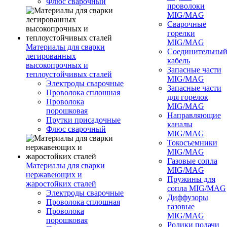
Флюс сварочный
проволоки
MIG/MAG
Сварочные
горелки
MIG/MAG
Материалы для сварки
Соединительны
легированных
кабель
высокопрочных и
Запасные части
теплоустойчивых сталей
MIG/MAG
Электроды сварочные
Запасные части
Проволока сплошная
для горелок
Проволока
MIG/MAG
порошковая
Направляющие
Прутки присадочные
каналы
Флюс сварочный
MIG/MAG
Токосъемники
MIG/MAG
Газовые сопла
Материалы для сварки
MIG/MAG
нержавеющих и
Пружины для
жаростойких сталей
сопла MIG/MAG
Электроды сварочные
Диффузоры
Проволока сплошная
газовые
Проволока
MIG/MAG
порошковая
Ролики подачи