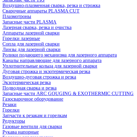
Воздушно-плазменная сварка, резка и строжка
Сварочные аппараты PLASMA CUT
Плазмотроны
Запасные части PLASMA
Лазерная сварка, резка и очистка
Аппараты лазерной сварки
Горелки лазерные
Сопла для лазерной сварки
Линзы для лазерной сварки
Ролики подающего механизма для лазерного аппарата
Каналы направляющие для лазерного аппарата
Уплотнительные кольца для лазерной сварки
Дуговая строжка и экзотермическая резка
Воздушно-дуговая строжка и резка
Экзотермическая резка
Подводная сварка и резка
Запасные части ARC GOUGING & EXOTHERMIC CUTTING
Газосварочное оборудование
Резаки
Горелки
Запчасти к резакам и горелкам
Редукторы
Газовые вентили для сварки
Рукава напорные