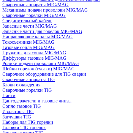
Сварочные аппараты MIG/MAG
Механизмы подачи проволоки MIG/MAG
Сварочные горелки MIG/MAG
Соединительный кабель
Запасные части MIG/MAG
Запасные части для горелок MIG/MAG
Направляющие каналы MIG/MAG
Токосъемники MIG/MAG
Газовые сопла MIG/MAG
Пружины для сопла MIG/MAG
Диффузоры газовые MIG/MAG
Ролики подачи проволоки MIG/MAG
Шейки горелок (гусаки) MIG/MAG
Сварочное оборудование для TIG сварки
Сварочные аппараты TIG
Блоки охлаждения
Сварочные горелки TIG
Цанги
Цангодержатели и газовые линзы
Сопло газовое TIG
Изоляторы TIG
Заглушки TIG
Наборы для TIG горелки
Головки TIG горелок
Запасные части TIG