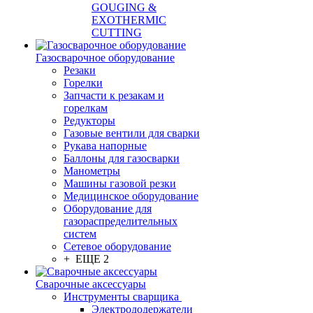
GOUGING &
EXOTHERMIC
CUTTING
Газосварочное оборудование
Резаки
Горелки
Запчасти к резакам и
горелкам
Редукторы
Газовые вентили для сварки
Рукава напорные
Баллоны для газосварки
Манометры
Машины газовой резки
Медицинское оборудование
Оборудование для
газораспределительных
систем
Сетевое оборудование
+ ЕЩЕ 2
Сварочные аксессуары
Инструменты сварщика
Электрододержатели