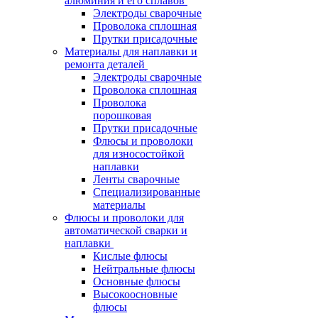
алюминия и его сплавов
Электроды сварочные
Проволока сплошная
Прутки присадочные
Материалы для наплавки и
ремонта деталей
Электроды сварочные
Проволока сплошная
Проволока
порошковая
Прутки присадочные
Флюсы и проволоки
для износостойкой
наплавки
Ленты сварочные
Специализированные
материалы
Флюсы и проволоки для
автоматической сварки и
наплавки
Кислые флюсы
Нейтральные флюсы
Основные флюсы
Высокоосновные
флюсы