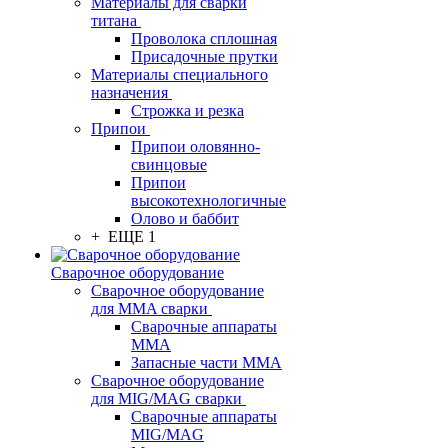
Материалы для сварки
титана
Проволока сплошная
Присадочные прутки
Материалы специального
назначения
Строжка и резка
Припои
Припои оловянно-
свинцовые
Припои
высокотехнологичные
Олово и баббит
+ ЕЩЕ 1
Сварочное оборудование
Сварочное оборудование
для MMA сварки
Сварочные аппараты
MMA
Запасные части MMA
Сварочное оборудование
для MIG/MAG сварки
Сварочные аппараты
MIG/MAG