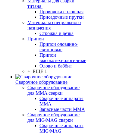
Материалы для сварки
титана
Проволока сплошная
Присадочные прутки
Материалы специального
назначения
Строжка и резка
Припои
Припои оловянно-
свинцовые
Припои
высокотехнологичные
Олово и баббит
+ ЕЩЕ 1
Сварочное оборудование
Сварочное оборудование
для MMA сварки
Сварочные аппараты
MMA
Запасные части MMA
Сварочное оборудование
для MIG/MAG сварки
Сварочные аппараты
MIG/MAG