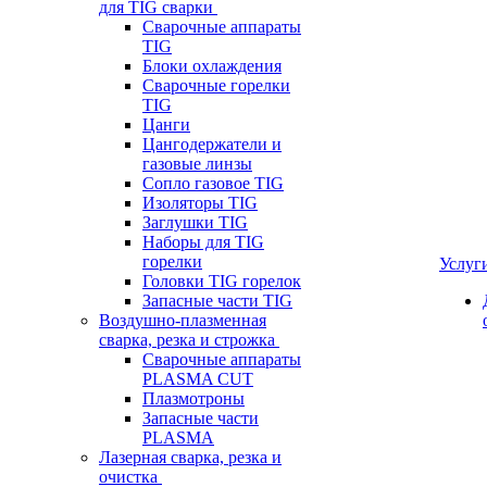
для TIG сварки
Сварочные аппараты
TIG
Блоки охлаждения
Сварочные горелки
TIG
Цанги
Цангодержатели и
газовые линзы
Сопло газовое TIG
Изоляторы TIG
Заглушки TIG
Наборы для TIG
горелки
Услуг
Головки TIG горелок
Запасные части TIG
Воздушно-плазменная
сварка, резка и строжка
Сварочные аппараты
PLASMA CUT
Плазмотроны
Запасные части
PLASMA
Лазерная сварка, резка и
очистка