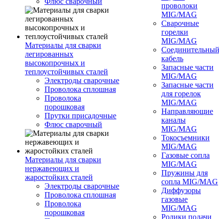
Флюс сварочный
проволоки
MIG/MAG
Сварочные
горелки
MIG/MAG
Материалы для сварки
Соединительны
легированных
кабель
высокопрочных и
Запасные части
теплоустойчивых сталей
MIG/MAG
Электроды сварочные
Запасные части
Проволока сплошная
для горелок
Проволока
MIG/MAG
порошковая
Направляющие
Прутки присадочные
каналы
Флюс сварочный
MIG/MAG
Токосъемники
MIG/MAG
Газовые сопла
Материалы для сварки
MIG/MAG
нержавеющих и
Пружины для
жаростойких сталей
сопла MIG/MAG
Электроды сварочные
Диффузоры
Проволока сплошная
газовые
Проволока
MIG/MAG
порошковая
Ролики подачи