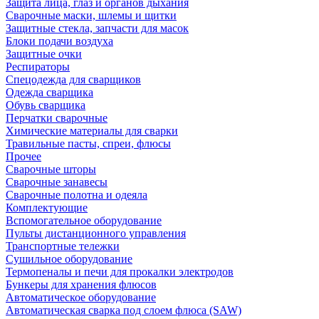
Защита лица, глаз и органов дыхания
Сварочные маски, шлемы и щитки
Защитные стекла, запчасти для масок
Блоки подачи воздуха
Защитные очки
Респираторы
Спецодежда для сварщиков
Одежда сварщика
Обувь сварщика
Перчатки сварочные
Химические материалы для сварки
Травильные пасты, спреи, флюсы
Прочее
Сварочные шторы
Сварочные занавесы
Сварочные полотна и одеяла
Комплектующие
Вспомогательное оборудование
Пульты дистанционного управления
Транспортные тележки
Сушильное оборудование
Термопеналы и печи для прокалки электродов
Бункеры для хранения флюсов
Автоматическое оборудование
Автоматическая сварка под слоем флюса (SAW)