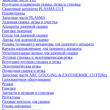
Воздушно-плазменная сварка, резка и строжка
Сварочные аппараты PLASMA CUT
Плазмотроны
Запасные части PLASMA
Лазерная сварка, резка и очистка
Аппараты лазерной сварки
Горелки лазерные
Сопла для лазерной сварки
Линзы для лазерной сварки
Ролики подающего механизма для лазерного аппарата
Каналы направляющие для лазерного аппарата
Уплотнительные кольца для лазерной сварки
Дуговая строжка и экзотермическая резка
Воздушно-дуговая строжка и резка
Экзотермическая резка
Подводная сварка и резка
Запасные части ARC GOUGING & EXOTHERMIC CUTTING
Газосварочное оборудование
Резаки
Горелки
Запчасти к резакам и горелкам
Редукторы
Газовые вентили для сварки
Рукава напорные