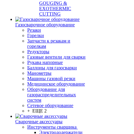
GOUGING &
EXOTHERMIC
CUTTING
Газосварочное оборудование
Резаки
Горелки
Запчасти к резакам и
горелкам
Редукторы
Газовые вентили для сварки
Рукава напорные
Баллоны для газосварки
Манометры
Машины газовой резки
Медицинское оборудование
Оборудование для
газораспределительных
систем
Сетевое оборудование
+ ЕЩЕ 2
Сварочные аксессуары
Инструменты сварщика
Электрододержатели