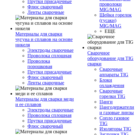
Прутки присадочные
проволоки
Флюс сварочный
MIG/MAG
Ленты сварочные
Шейки горелок
(гусаки)
MIG/MAG
+ ЕЩЕ
Материалы для сварки
чугуна и сплавов на основе
никеля
Электроды сварочные
Сварочное
Проволока сплошная
оборудование для TIG
Проволока
сварки
порошковая
Сварочные
Прутки присадочные
аппараты TIG
Флюс сварочный
Блоки
Ленты сварочные
охлаждения
Сварочные
горелки TIG
Материалы для сварки меди
Цанги
и ее сплавов
Цангодержатели
Электроды сварочные
и газовые линзы
Проволока сплошная
Сопло газовое
Прутки присадочные
TIG
Флюс сварочный
Изоляторы TIG
Заглушки TIG