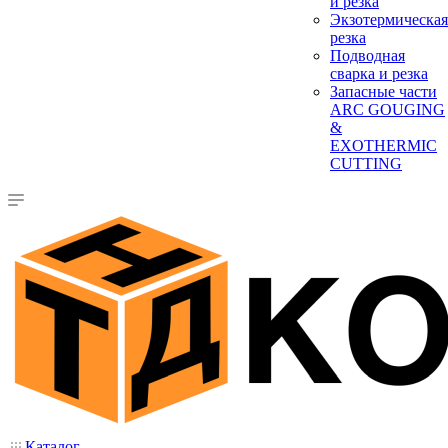
и резка
Экзотермическая
резка
Подводная
сварка и резка
Запасные части
ARC GOUGING
&
EXOTHERMIC
CUTTING
Каталог