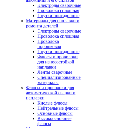
алюминия и его сплавов
Электроды сварочные
Проволока сплошная
Прутки присадочные
Материалы для наплавки и
ремонта деталей
Электроды сварочные
Проволока сплошная
Проволока
порошковая
Прутки присадочные
Флюсы и проволоки
для износостойкой
наплавки
Ленты сварочные
Специализированные
материалы
Флюсы и проволоки для
автоматической сварки и
наплавки
Кислые флюсы
Нейтральные флюсы
Основные флюсы
Высокоосновные
флюсы