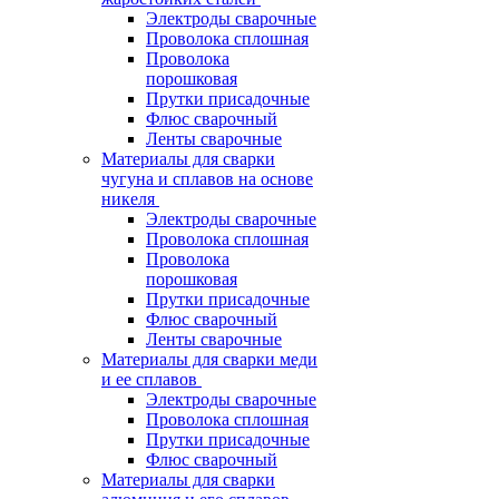
Электроды сварочные
Проволока сплошная
Проволока
порошковая
Прутки присадочные
Флюс сварочный
Ленты сварочные
Материалы для сварки
чугуна и сплавов на основе
никеля
Электроды сварочные
Проволока сплошная
Проволока
порошковая
Прутки присадочные
Флюс сварочный
Ленты сварочные
Материалы для сварки меди
и ее сплавов
Электроды сварочные
Проволока сплошная
Прутки присадочные
Флюс сварочный
Материалы для сварки