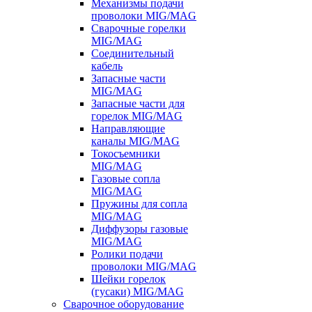
Механизмы подачи
проволоки MIG/MAG
Сварочные горелки
MIG/MAG
Соединительный
кабель
Запасные части
MIG/MAG
Запасные части для
горелок MIG/MAG
Направляющие
каналы MIG/MAG
Токосъемники
MIG/MAG
Газовые сопла
MIG/MAG
Пружины для сопла
MIG/MAG
Диффузоры газовые
MIG/MAG
Ролики подачи
проволоки MIG/MAG
Шейки горелок
(гусаки) MIG/MAG
Сварочное оборудование