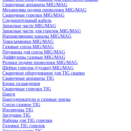
Сварочные аппараты MIG/MAG
Механизмы подачи проволоки MIG/MAG
Сварочные горелки MIG/MAG
Соединительный кабель
Запасные части MIG/MAG
Запасные части для горелок MIG/MAG
Направляющие каналы MIG/MAG
Токосъемники MIG/MAG
Газовые сопла MIG/MAG
Пружины для сопла MIG/MAG
Диффузоры газовые MIG/MAG
Ролики подачи проволоки MIG/MAG
Шейки горелок (гусаки) MIG/MAG
Сварочное оборудование для TIG сварки
Сварочные аппараты TIG
Блоки охлаждения
Сварочные горелки TIG
Цанги
Цангодержатели и газовые линзы
Сопло газовое TIG
Изоляторы TIG
Заглушки TIG
Наборы для TIG горелки
Головки TIG горелок
Запасные части TIG