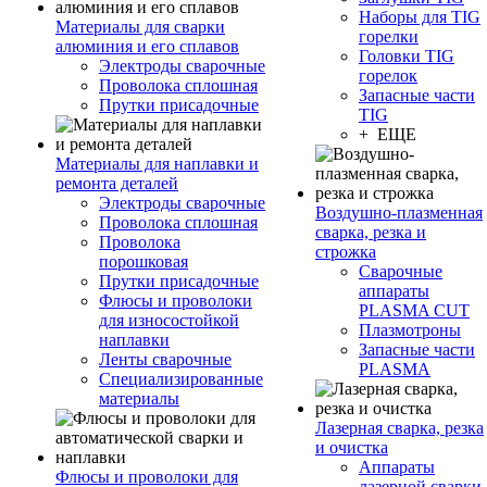
Наборы для TIG
Материалы для сварки
горелки
алюминия и его сплавов
Головки TIG
Электроды сварочные
горелок
Проволока сплошная
Запасные части
Прутки присадочные
TIG
+ ЕЩЕ
Материалы для наплавки и
ремонта деталей
Электроды сварочные
Воздушно-плазменная
Проволока сплошная
сварка, резка и
Проволока
строжка
порошковая
Сварочные
Прутки присадочные
аппараты
Флюсы и проволоки
PLASMA CUT
для износостойкой
Плазмотроны
наплавки
Запасные части
Ленты сварочные
PLASMA
Специализированные
материалы
Лазерная сварка, резка
и очистка
Аппараты
Флюсы и проволоки для
лазерной сварки