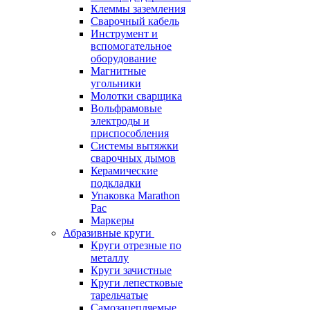
Клеммы заземления
Сварочный кабель
Инструмент и
вспомогательное
оборудование
Магнитные
угольники
Молотки сварщика
Вольфрамовые
электроды и
приспособления
Системы вытяжки
сварочных дымов
Керамические
подкладки
Упаковка Marathon
Pac
Маркеры
Абразивные круги
Круги отрезные по
металлу
Круги зачистные
Круги лепестковые
тарельчатые
Самозацепляемые