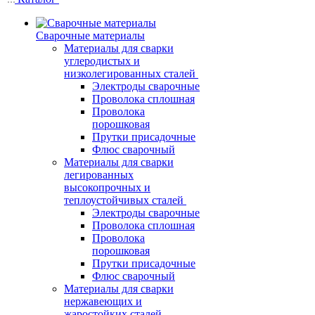
Сварочные материалы
Материалы для сварки
углеродистых и
низколегированных сталей
Электроды сварочные
Проволока сплошная
Проволока
порошковая
Прутки присадочные
Флюс сварочный
Материалы для сварки
легированных
высокопрочных и
теплоустойчивых сталей
Электроды сварочные
Проволока сплошная
Проволока
порошковая
Прутки присадочные
Флюс сварочный
Материалы для сварки
нержавеющих и
жаростойких сталей