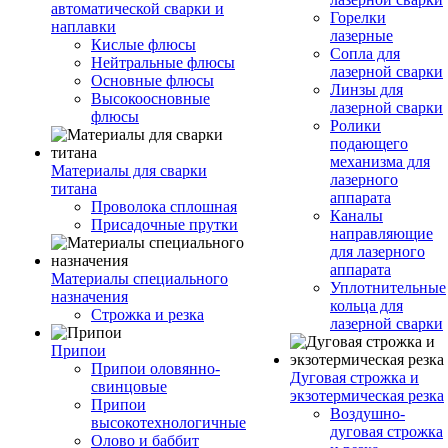
автоматической сварки и
Горелки
наплавки
лазерные
Кислые флюсы
Сопла для
Нейтральные флюсы
лазерной сварки
Основные флюсы
Линзы для
Высокоосновные
лазерной сварки
флюсы
Ролики
подающего
механизма для
Материалы для сварки
лазерного
титана
аппарата
Проволока сплошная
Каналы
Присадочные прутки
направляющие
для лазерного
аппарата
Материалы специального
Уплотнительные
назначения
кольца для
Строжка и резка
лазерной сварки
Припои
Припои оловянно-
Дуговая строжка и
свинцовые
экзотермическая резка
Припои
Воздушно-
высокотехнологичные
дуговая строжка
Олово и баббит