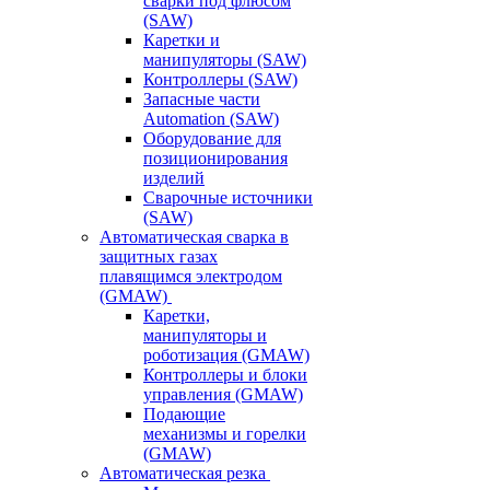
сварки под флюсом
(SAW)
Каретки и
манипуляторы (SAW)
Контроллеры (SAW)
Запасные части
Automation (SAW)
Оборудование для
позиционирования
изделий
Сварочные источники
(SAW)
Автоматическая сварка в
защитных газах
плавящимся электродом
(GMAW)
Каретки,
манипуляторы и
роботизация (GMAW)
Контроллеры и блоки
управления (GMAW)
Подающие
механизмы и горелки
(GMAW)
Автоматическая резка