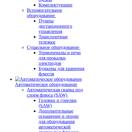
Комплектующие
Вспомогательное
оборудование
Пульты
дистанционного
управления
Транспортные
тележки
Сушильное оборудование
Термопеналы и печи
для прокалки
электродов
Бункеры для хранения
флюсов
Автоматическое оборудование
Автоматическая сварка под
слоем флюса (SAW)
Головки и горелки
(SAW)
Дополнительные
оснащение и опции
для оборудования
автоматической