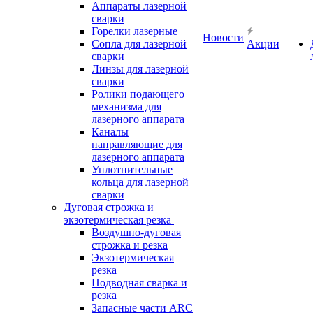
Аппараты лазерной
сварки
Горелки лазерные
Новости
Сопла для лазерной
Акции
сварки
Линзы для лазерной
сварки
Ролики подающего
механизма для
лазерного аппарата
Каналы
направляющие для
лазерного аппарата
Уплотнительные
кольца для лазерной
сварки
Дуговая строжка и
экзотермическая резка
Воздушно-дуговая
строжка и резка
Экзотермическая
резка
Подводная сварка и
резка
Запасные части ARC