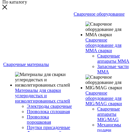
По каталогу
Сварочное оборудование
Сварочное
оборудование для
MMA сварки
Сварочные
аппараты MMA
Сварочные материалы
Запасные части
MMA
Материалы для сварки
Сварочное
углеродистых и
оборудование для
низколегированных сталей
MIG/MAG сварки
Электроды сварочные
Сварочные
Проволока сплошная
аппараты
Проволока
MIG/MAG
порошковая
Механизмы
Прутки присадочные
подачи