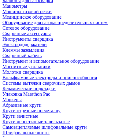
Баллоны для газосварки
Манометры
Машины газовой резки
Медицинское оборудование
Оборудование для газораспределительных систем
Сетевое оборудование
Сварочные аксессуары
Инструменты сварщика
Электрододержатели
Клеммы заземления
Сварочный кабель
Инструмент и вспомогательное оборудование
Магнитные угольники
Молотки сварщика
Вольфрамовые электроды и приспособления
Системы вытяжки сварочных дымов
Керамические подкладки
Упаковка Marathon Pac
Маркеры
Абразивные круги
Круги отрезные по металлу
Круги зачистные
Круги лепестковые тарельчатые
Самозацепляемые шлифовальные круги
Шлифовальные листы