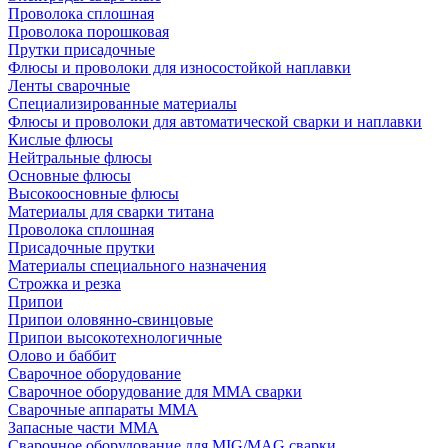
Проволока сплошная
Проволока порошковая
Прутки присадочные
Флюсы и проволоки для износостойкой наплавки
Ленты сварочные
Специализированные материалы
Флюсы и проволоки для автоматической сварки и наплавки
Кислые флюсы
Нейтральные флюсы
Основные флюсы
Высокоосновные флюсы
Материалы для сварки титана
Проволока сплошная
Присадочные прутки
Материалы специального назначения
Строжка и резка
Припои
Припои оловянно-свинцовые
Припои высокотехнологичные
Олово и баббит
Сварочное оборудование
Сварочное оборудование для MMA сварки
Сварочные аппараты MMA
Запасные части MMA
Сварочное оборудование для MIG/MAG сварки