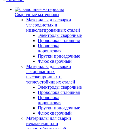
Сварочные материалы
Материалы для сварки
углеродистых и
низколегированных сталей
Электроды сварочные
Проволока сплошная
Проволока
порошковая
Прутки присадочные
Флюс сварочный
Материалы для сварки
легированных
высокопрочных и
теплоустойчивых сталей
Электроды сварочные
Проволока сплошная
Проволока
порошковая
Прутки присадочные
Флюс сварочный
Материалы для сварки
нержавеющих и
жаростойких сталей