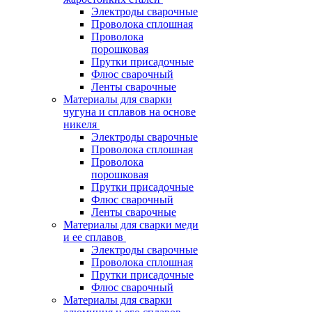
Электроды сварочные
Проволока сплошная
Проволока
порошковая
Прутки присадочные
Флюс сварочный
Ленты сварочные
Материалы для сварки
чугуна и сплавов на основе
никеля
Электроды сварочные
Проволока сплошная
Проволока
порошковая
Прутки присадочные
Флюс сварочный
Ленты сварочные
Материалы для сварки меди
и ее сплавов
Электроды сварочные
Проволока сплошная
Прутки присадочные
Флюс сварочный
Материалы для сварки