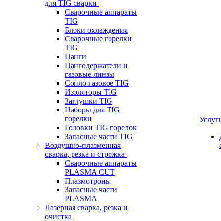
для TIG сварки
Сварочные аппараты
TIG
Блоки охлаждения
Сварочные горелки
TIG
Цанги
Цангодержатели и
газовые линзы
Сопло газовое TIG
Изоляторы TIG
Заглушки TIG
Наборы для TIG
горелки
Услуг
Головки TIG горелок
Запасные части TIG
Воздушно-плазменная
сварка, резка и строжка
Сварочные аппараты
PLASMA CUT
Плазмотроны
Запасные части
PLASMA
Лазерная сварка, резка и
очистка