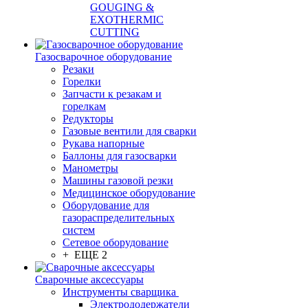
GOUGING &
EXOTHERMIC
CUTTING
Газосварочное оборудование
Резаки
Горелки
Запчасти к резакам и
горелкам
Редукторы
Газовые вентили для сварки
Рукава напорные
Баллоны для газосварки
Манометры
Машины газовой резки
Медицинское оборудование
Оборудование для
газораспределительных
систем
Сетевое оборудование
+ ЕЩЕ 2
Сварочные аксессуары
Инструменты сварщика
Электрододержатели