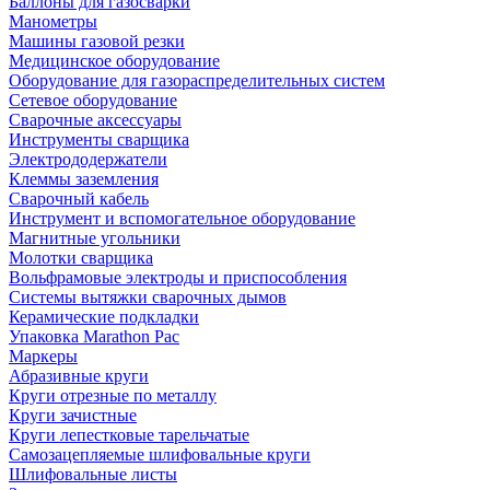
Баллоны для газосварки
Манометры
Машины газовой резки
Медицинское оборудование
Оборудование для газораспределительных систем
Сетевое оборудование
Сварочные аксессуары
Инструменты сварщика
Электрододержатели
Клеммы заземления
Сварочный кабель
Инструмент и вспомогательное оборудование
Магнитные угольники
Молотки сварщика
Вольфрамовые электроды и приспособления
Системы вытяжки сварочных дымов
Керамические подкладки
Упаковка Marathon Pac
Маркеры
Абразивные круги
Круги отрезные по металлу
Круги зачистные
Круги лепестковые тарельчатые
Самозацепляемые шлифовальные круги
Шлифовальные листы