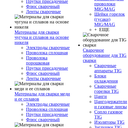
Прутки присадочные
проволоки
Флюс сварочный
MIG/MAG
Ленты сварочные
Шейки горелок
(гусаки)
MIG/MAG
+ ЕЩЕ
Материалы для сварки
чугуна и сплавов на основе
никеля
Электроды сварочные
Сварочное
Проволока сплошная
оборудование для TIG
Проволока
сварки
порошковая
Сварочные
Прутки присадочные
аппараты TIG
Флюс сварочный
Блоки
Ленты сварочные
охлаждения
Сварочные
горелки TIG
Материалы для сварки меди
Цанги
и ее сплавов
Цангодержатели
Электроды сварочные
и газовые линзы
Проволока сплошная
Сопло газовое
Прутки присадочные
TIG
Флюс сварочный
Изоляторы TIG
Заглушки TIG