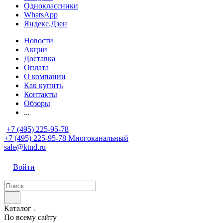
Одноклассники
WhatsApp
Яндекс.Дзен
Новости
Акции
Доставка
Оплата
О компании
Как купить
Контакты
Обзоры
...
+7 (495) 225-95-78
+7 (495) 225-95-78
Многоканальный
sale@ktnd.ru
Войти
Каталог
По всему сайту