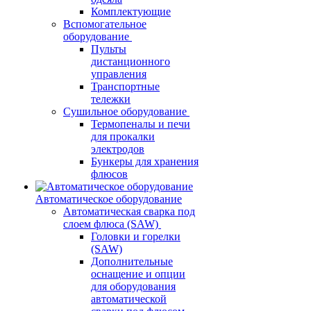
Комплектующие
Вспомогательное
оборудование
Пульты
дистанционного
управления
Транспортные
тележки
Сушильное оборудование
Термопеналы и печи
для прокалки
электродов
Бункеры для хранения
флюсов
Автоматическое оборудование
Автоматическая сварка под
слоем флюса (SAW)
Головки и горелки
(SAW)
Дополнительные
оснащение и опции
для оборудования
автоматической