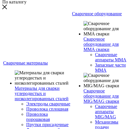
По каталогу
Сварочное оборудование
Сварочное
оборудование для
MMA сварки
Сварочные
аппараты MMA
Сварочные материалы
Запасные части
MMA
Материалы для сварки
Сварочное
углеродистых и
оборудование для
низколегированных сталей
MIG/MAG сварки
Электроды сварочные
Сварочные
Проволока сплошная
аппараты
Проволока
MIG/MAG
порошковая
Механизмы
Прутки присадочные
подачи