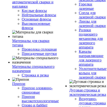
автоматической сварки и
Горелки
наплавки
лазерные
Кислые флюсы
Сопла для
Нейтральные флюсы
лазерной сварки
Основные флюсы
Линзы для
Высокоосновные
лазерной сварки
флюсы
Ролики
подающего
механизма для
Материалы для сварки
лазерного
титана
аппарата
Проволока сплошная
Каналы
Присадочные прутки
направляющие
для лазерного
аппарата
Материалы специального
Уплотнительные
назначения
кольца для
Строжка и резка
лазерной сварки
Припои
Припои оловянно-
Дуговая строжка и
свинцовые
экзотермическая резка
Припои
Воздушно-
высокотехнологичные
дуговая строжка
Олово и баббит