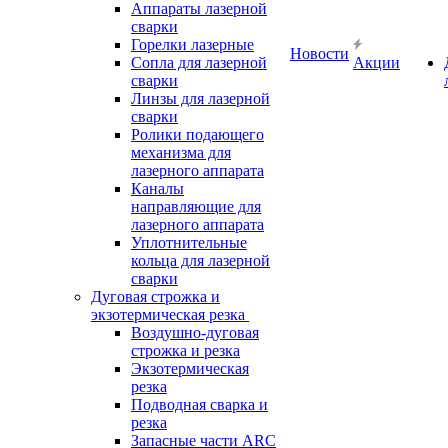
Аппараты лазерной
сварки
Горелки лазерные
Новости
Сопла для лазерной
Акции
сварки
Линзы для лазерной
сварки
Ролики подающего
механизма для
лазерного аппарата
Каналы
направляющие для
лазерного аппарата
Уплотнительные
кольца для лазерной
сварки
Дуговая строжка и
экзотермическая резка
Воздушно-дуговая
строжка и резка
Экзотермическая
резка
Подводная сварка и
резка
Запасные части ARC