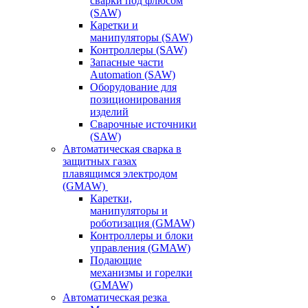
сварки под флюсом
(SAW)
Каретки и
манипуляторы (SAW)
Контроллеры (SAW)
Запасные части
Automation (SAW)
Оборудование для
позиционирования
изделий
Сварочные источники
(SAW)
Автоматическая сварка в
защитных газах
плавящимся электродом
(GMAW)
Каретки,
манипуляторы и
роботизация (GMAW)
Контроллеры и блоки
управления (GMAW)
Подающие
механизмы и горелки
(GMAW)
Автоматическая резка