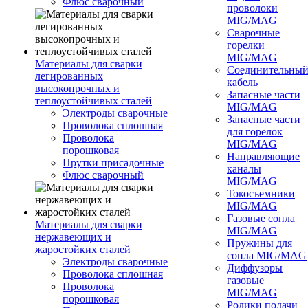
Флюс сварочный
проволоки
MIG/MAG
Сварочные
горелки
MIG/MAG
Материалы для сварки
Соединительны
легированных
кабель
высокопрочных и
Запасные части
теплоустойчивых сталей
MIG/MAG
Электроды сварочные
Запасные части
Проволока сплошная
для горелок
Проволока
MIG/MAG
порошковая
Направляющие
Прутки присадочные
каналы
Флюс сварочный
MIG/MAG
Токосъемники
MIG/MAG
Газовые сопла
Материалы для сварки
MIG/MAG
нержавеющих и
Пружины для
жаростойких сталей
сопла MIG/MAG
Электроды сварочные
Диффузоры
Проволока сплошная
газовые
Проволока
MIG/MAG
порошковая
Ролики подачи