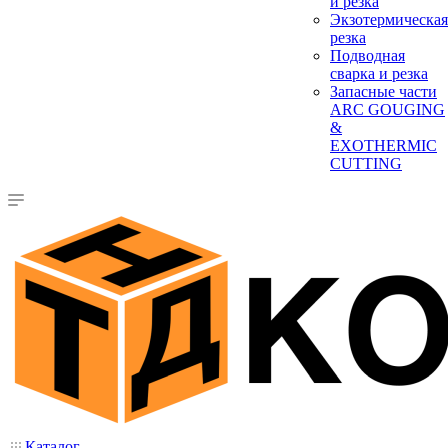
и резка
Экзотермическая
резка
Подводная
сварка и резка
Запасные части
ARC GOUGING
&
EXOTHERMIC
CUTTING
Каталог