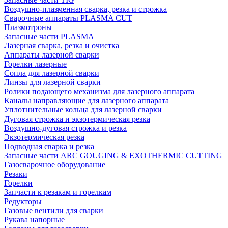
Воздушно-плазменная сварка, резка и строжка
Сварочные аппараты PLASMA CUT
Плазмотроны
Запасные части PLASMA
Лазерная сварка, резка и очистка
Аппараты лазерной сварки
Горелки лазерные
Сопла для лазерной сварки
Линзы для лазерной сварки
Ролики подающего механизма для лазерного аппарата
Каналы направляющие для лазерного аппарата
Уплотнительные кольца для лазерной сварки
Дуговая строжка и экзотермическая резка
Воздушно-дуговая строжка и резка
Экзотермическая резка
Подводная сварка и резка
Запасные части ARC GOUGING & EXOTHERMIC CUTTING
Газосварочное оборудование
Резаки
Горелки
Запчасти к резакам и горелкам
Редукторы
Газовые вентили для сварки
Рукава напорные