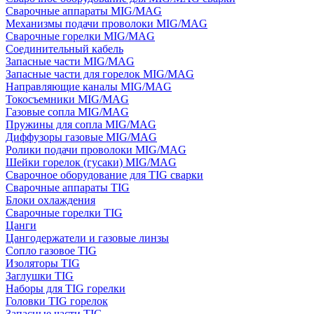
Сварочные аппараты MIG/MAG
Механизмы подачи проволоки MIG/MAG
Сварочные горелки MIG/MAG
Соединительный кабель
Запасные части MIG/MAG
Запасные части для горелок MIG/MAG
Направляющие каналы MIG/MAG
Токосъемники MIG/MAG
Газовые сопла MIG/MAG
Пружины для сопла MIG/MAG
Диффузоры газовые MIG/MAG
Ролики подачи проволоки MIG/MAG
Шейки горелок (гусаки) MIG/MAG
Сварочное оборудование для TIG сварки
Сварочные аппараты TIG
Блоки охлаждения
Сварочные горелки TIG
Цанги
Цангодержатели и газовые линзы
Сопло газовое TIG
Изоляторы TIG
Заглушки TIG
Наборы для TIG горелки
Головки TIG горелок
Запасные части TIG