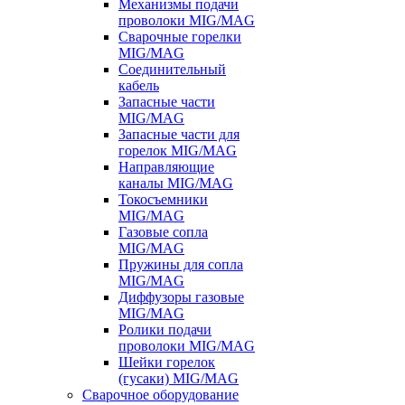
Механизмы подачи
проволоки MIG/MAG
Сварочные горелки
MIG/MAG
Соединительный
кабель
Запасные части
MIG/MAG
Запасные части для
горелок MIG/MAG
Направляющие
каналы MIG/MAG
Токосъемники
MIG/MAG
Газовые сопла
MIG/MAG
Пружины для сопла
MIG/MAG
Диффузоры газовые
MIG/MAG
Ролики подачи
проволоки MIG/MAG
Шейки горелок
(гусаки) MIG/MAG
Сварочное оборудование