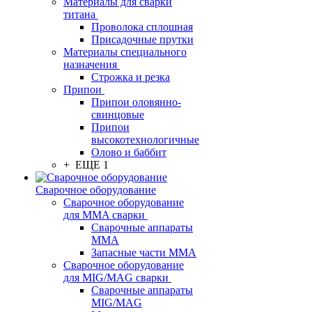
Материалы для сварки
титана
Проволока сплошная
Присадочные прутки
Материалы специального
назначения
Строжка и резка
Припои
Припои оловянно-
свинцовые
Припои
высокотехнологичные
Олово и баббит
+ ЕЩЕ 1
Сварочное оборудование
Сварочное оборудование
для MMA сварки
Сварочные аппараты
MMA
Запасные части MMA
Сварочное оборудование
для MIG/MAG сварки
Сварочные аппараты
MIG/MAG