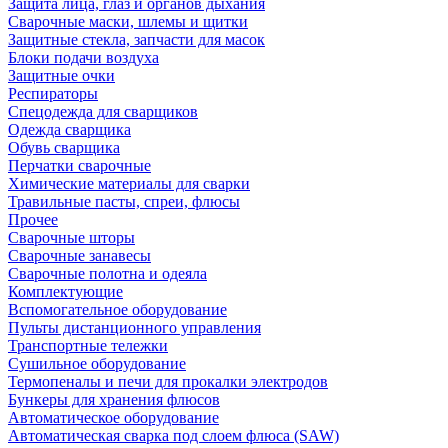
Защита лица, глаз и органов дыхания
Сварочные маски, шлемы и щитки
Защитные стекла, запчасти для масок
Блоки подачи воздуха
Защитные очки
Респираторы
Спецодежда для сварщиков
Одежда сварщика
Обувь сварщика
Перчатки сварочные
Химические материалы для сварки
Травильные пасты, спреи, флюсы
Прочее
Сварочные шторы
Сварочные занавесы
Сварочные полотна и одеяла
Комплектующие
Вспомогательное оборудование
Пульты дистанционного управления
Транспортные тележки
Сушильное оборудование
Термопеналы и печи для прокалки электродов
Бункеры для хранения флюсов
Автоматическое оборудование
Автоматическая сварка под слоем флюса (SAW)