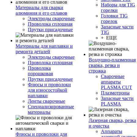
Наборы для TIG
Материалы для сварки
горелки
алюминия и его сплавов
Головки TIG
Электроды сварочные
горелок
Проволока сплошная
Запасные части
Прутки присадочные
TIG
+ ЕЩЕ
Материалы для наплавки и
ремонта деталей
Электроды сварочные
Воздушно-плазменная
Проволока сплошная
сварка, резка и
Проволока
строжка
порошковая
Сварочные
Прутки присадочные
аппараты
Флюсы и проволоки
PLASMA CUT
для износостойкой
Плазмотроны
наплавки
Запасные части
Ленты сварочные
PLASMA
Специализированные
материалы
Лазерная сварка, резка
и очистка
Аппараты
Флюсы и проволоки для
лазерной сварки