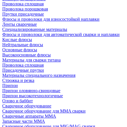
Проволока сплошная
Проволока порошковая
Прутки присадочные
Флюсы и проволоки для износостойкой наплавки
Ленты сварочные
Специализированные материалы
Флюсы и проволоки для автоматической сварки и наплавки
Кислые флюсы
Нейтральные флюсы
Основные флюсы
Высокоосновные флюсы
Материалы для сварки титана
Проволока сплошная
Присадочные прутки
Материалы специального назначения
Строжка и резка
Припои
Припои оловянно-свинцовые
Припои высокотехнологичные
Олово и баббит
Сварочное оборудование
Сварочное оборудование для MMA сварки
Сварочные аппараты MMA
Запасные части MMA
Сварочное оборудование для MIG/MAG сварки