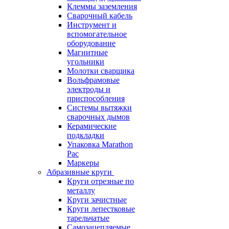
Клеммы заземления
Сварочный кабель
Инструмент и
вспомогательное
оборудование
Магнитные
угольники
Молотки сварщика
Вольфрамовые
электроды и
приспособления
Системы вытяжки
сварочных дымов
Керамические
подкладки
Упаковка Marathon
Pac
Маркеры
Абразивные круги
Круги отрезные по
металлу
Круги зачистные
Круги лепестковые
тарельчатые
Самозацепляемые