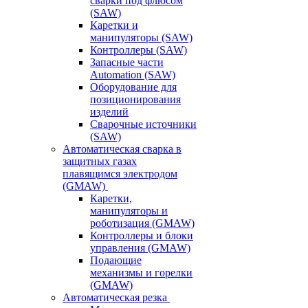
сварки под флюсом
(SAW)
Каретки и
манипуляторы (SAW)
Контроллеры (SAW)
Запасные части
Automation (SAW)
Оборудование для
позиционирования
изделий
Сварочные источники
(SAW)
Автоматическая сварка в
защитных газах
плавящимся электродом
(GMAW)
Каретки,
манипуляторы и
роботизация (GMAW)
Контроллеры и блоки
управления (GMAW)
Подающие
механизмы и горелки
(GMAW)
Автоматическая резка