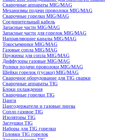
Сварочные аппараты MIG/MAG
Механизмы подачи проволоки MIG/MAG
Сварочные горелки MIG/MAG
Соединительный кабель
Запасные части MIG/MAG
Запасные части для горелок MIG/MAG
Направляющие каналы MIG/MAG
Токосъемники MIG/MAG
Газовые сопла MIG/MAG
Пружины для сопла MIG/MAG
Диффузоры газовые MIG/MAG
Ролики подачи проволоки MIG/MAG
Шейки горелок (гусаки) MIG/MAG
Сварочное оборудование для TIG сварки
Сварочные аппараты TIG
Блоки охлаждения
Сварочные горелки TIG
Цанги
Цангодержатели и газовые линзы
Сопло газовое TIG
Изоляторы TIG
Заглушки TIG
Наборы для TIG горелки
Головки TIG горелок
Запасные части TIG