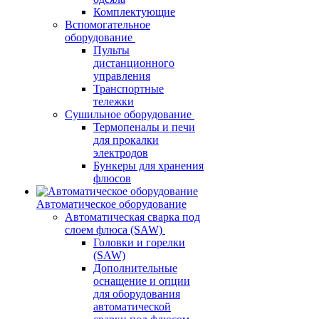
Комплектующие
Вспомогательное
оборудование
Пульты
дистанционного
управления
Транспортные
тележки
Сушильное оборудование
Термопеналы и печи
для прокалки
электродов
Бункеры для хранения
флюсов
Автоматическое оборудование
Автоматическая сварка под
слоем флюса (SAW)
Головки и горелки
(SAW)
Дополнительные
оснащение и опции
для оборудования
автоматической