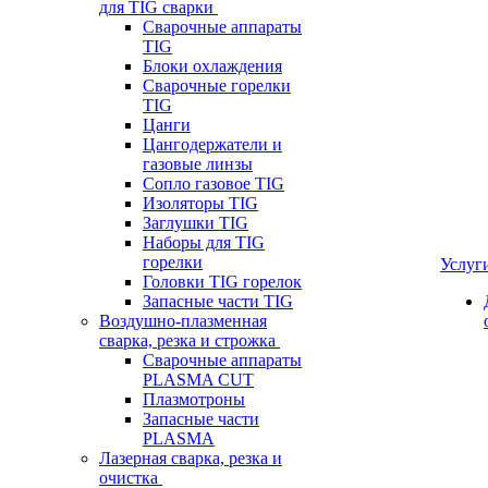
для TIG сварки
Сварочные аппараты
TIG
Блоки охлаждения
Сварочные горелки
TIG
Цанги
Цангодержатели и
газовые линзы
Сопло газовое TIG
Изоляторы TIG
Заглушки TIG
Наборы для TIG
горелки
Услуг
Головки TIG горелок
Запасные части TIG
Воздушно-плазменная
сварка, резка и строжка
Сварочные аппараты
PLASMA CUT
Плазмотроны
Запасные части
PLASMA
Лазерная сварка, резка и
очистка