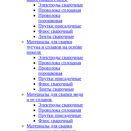
Электроды сварочные
Проволока сплошная
Проволока
порошковая
Прутки присадочные
Флюс сварочный
Ленты сварочные
Материалы для сварки
чугуна и сплавов на основе
никеля
Электроды сварочные
Проволока сплошная
Проволока
порошковая
Прутки присадочные
Флюс сварочный
Ленты сварочные
Материалы для сварки меди
и ее сплавов
Электроды сварочные
Проволока сплошная
Прутки присадочные
Флюс сварочный
Материалы для сварки