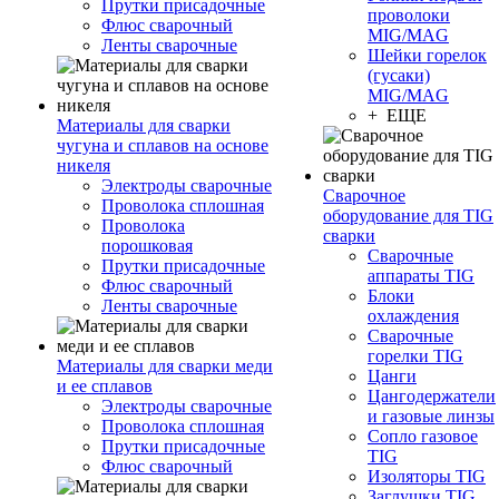
Прутки присадочные
проволоки
Флюс сварочный
MIG/MAG
Ленты сварочные
Шейки горелок
(гусаки)
MIG/MAG
+ ЕЩЕ
Материалы для сварки
чугуна и сплавов на основе
никеля
Электроды сварочные
Сварочное
Проволока сплошная
оборудование для TIG
Проволока
сварки
порошковая
Сварочные
Прутки присадочные
аппараты TIG
Флюс сварочный
Блоки
Ленты сварочные
охлаждения
Сварочные
горелки TIG
Материалы для сварки меди
Цанги
и ее сплавов
Цангодержатели
Электроды сварочные
и газовые линзы
Проволока сплошная
Сопло газовое
Прутки присадочные
TIG
Флюс сварочный
Изоляторы TIG
Заглушки TIG