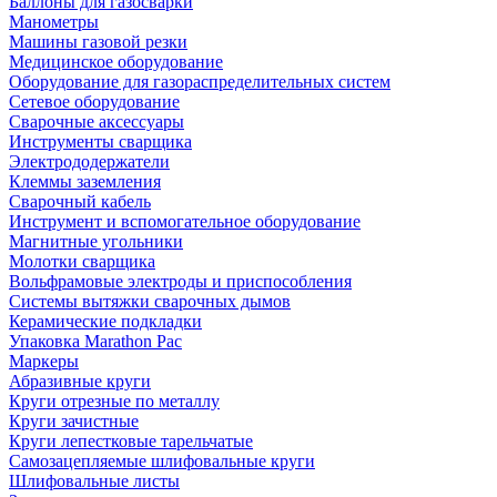
Баллоны для газосварки
Манометры
Машины газовой резки
Медицинское оборудование
Оборудование для газораспределительных систем
Сетевое оборудование
Сварочные аксессуары
Инструменты сварщика
Электрододержатели
Клеммы заземления
Сварочный кабель
Инструмент и вспомогательное оборудование
Магнитные угольники
Молотки сварщика
Вольфрамовые электроды и приспособления
Системы вытяжки сварочных дымов
Керамические подкладки
Упаковка Marathon Pac
Маркеры
Абразивные круги
Круги отрезные по металлу
Круги зачистные
Круги лепестковые тарельчатые
Самозацепляемые шлифовальные круги
Шлифовальные листы