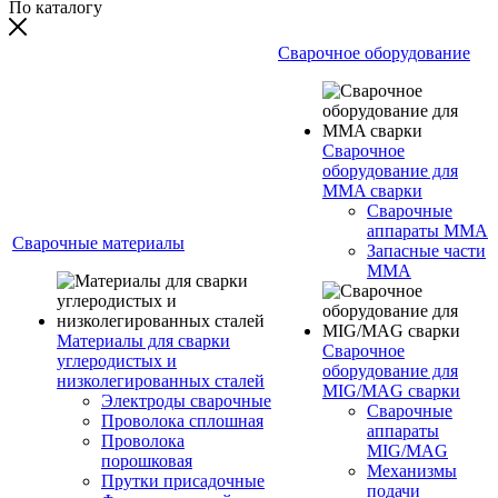
По каталогу
Сварочное оборудование
Сварочное
оборудование для
MMA сварки
Сварочные
аппараты MMA
Сварочные материалы
Запасные части
MMA
Материалы для сварки
Сварочное
углеродистых и
оборудование для
низколегированных сталей
MIG/MAG сварки
Электроды сварочные
Сварочные
Проволока сплошная
аппараты
Проволока
MIG/MAG
порошковая
Механизмы
Прутки присадочные
подачи