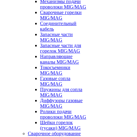
Механизмы подачи
проволоки MIG/MAG
Сварочные горелки
MIG/MAG
Соединительный
кабель
Запасные части
MIG/MAG
Запасные части для
горелок MIG/MAG
Направляющие
каналы MIG/MAG
Токосъемники
MIG/MAG
Газовые сопла
MIG/MAG
Пружины для сопла
MIG/MAG
Диффузоры газовые
MIG/MAG
Ролики подачи
проволоки MIG/MAG
Шейки горелок
(гусаки) MIG/MAG
Сварочное оборудование