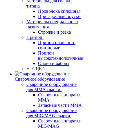
Материалы для сварки
титана
Проволока сплошная
Присадочные прутки
Материалы специального
назначения
Строжка и резка
Припои
Припои оловянно-
свинцовые
Припои
высокотехнологичные
Олово и баббит
+ ЕЩЕ 1
Сварочное оборудование
Сварочное оборудование
для MMA сварки
Сварочные аппараты
MMA
Запасные части MMA
Сварочное оборудование
для MIG/MAG сварки
Сварочные аппараты
MIG/MAG