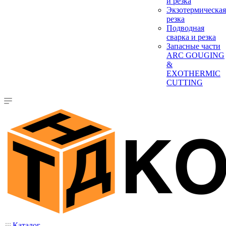
и резка
Экзотермическая
резка
Подводная
сварка и резка
Запасные части
ARC GOUGING
&
EXOTHERMIC
CUTTING
Каталог