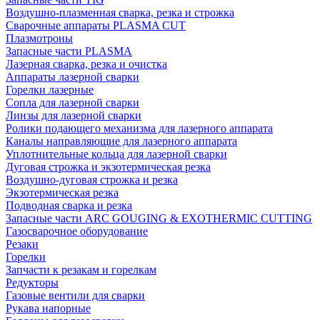
Воздушно-плазменная сварка, резка и строжка
Сварочные аппараты PLASMA CUT
Плазмотроны
Запасные части PLASMA
Лазерная сварка, резка и очистка
Аппараты лазерной сварки
Горелки лазерные
Сопла для лазерной сварки
Линзы для лазерной сварки
Ролики подающего механизма для лазерного аппарата
Каналы направляющие для лазерного аппарата
Уплотнительные кольца для лазерной сварки
Дуговая строжка и экзотермическая резка
Воздушно-дуговая строжка и резка
Экзотермическая резка
Подводная сварка и резка
Запасные части ARC GOUGING & EXOTHERMIC CUTTING
Газосварочное оборудование
Резаки
Горелки
Запчасти к резакам и горелкам
Редукторы
Газовые вентили для сварки
Рукава напорные