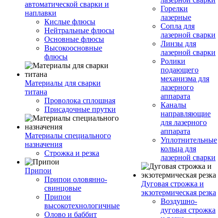
автоматической сварки и
Горелки
наплавки
лазерные
Кислые флюсы
Сопла для
Нейтральные флюсы
лазерной сварки
Основные флюсы
Линзы для
Высокоосновные
лазерной сварки
флюсы
Ролики
подающего
механизма для
Материалы для сварки
лазерного
титана
аппарата
Проволока сплошная
Каналы
Присадочные прутки
направляющие
для лазерного
аппарата
Материалы специального
Уплотнительные
назначения
кольца для
Строжка и резка
лазерной сварки
Припои
Припои оловянно-
Дуговая строжка и
свинцовые
экзотермическая резка
Припои
Воздушно-
высокотехнологичные
дуговая строжка
Олово и баббит