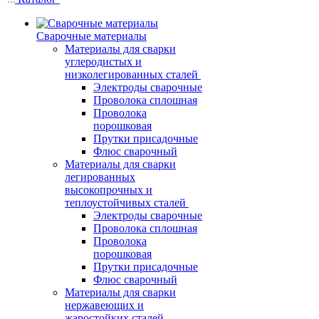
Сварочные материалы
Материалы для сварки
углеродистых и
низколегированных сталей
Электроды сварочные
Проволока сплошная
Проволока
порошковая
Прутки присадочные
Флюс сварочный
Материалы для сварки
легированных
высокопрочных и
теплоустойчивых сталей
Электроды сварочные
Проволока сплошная
Проволока
порошковая
Прутки присадочные
Флюс сварочный
Материалы для сварки
нержавеющих и
жаростойких сталей