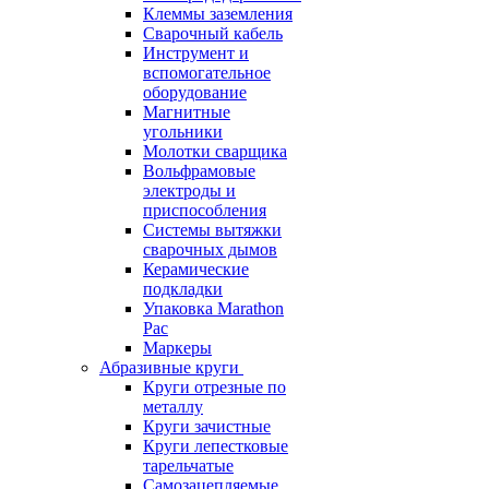
Клеммы заземления
Сварочный кабель
Инструмент и
вспомогательное
оборудование
Магнитные
угольники
Молотки сварщика
Вольфрамовые
электроды и
приспособления
Системы вытяжки
сварочных дымов
Керамические
подкладки
Упаковка Marathon
Pac
Маркеры
Абразивные круги
Круги отрезные по
металлу
Круги зачистные
Круги лепестковые
тарельчатые
Самозацепляемые