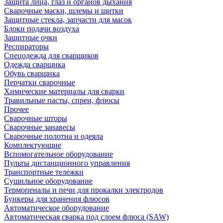
Защита лица, глаз и органов дыхания
Сварочные маски, шлемы и щитки
Защитные стекла, запчасти для масок
Блоки подачи воздуха
Защитные очки
Респираторы
Спецодежда для сварщиков
Одежда сварщика
Обувь сварщика
Перчатки сварочные
Химические материалы для сварки
Травильные пасты, спреи, флюсы
Прочее
Сварочные шторы
Сварочные занавесы
Сварочные полотна и одеяла
Комплектующие
Вспомогательное оборудование
Пульты дистанционного управления
Транспортные тележки
Сушильное оборудование
Термопеналы и печи для прокалки электродов
Бункеры для хранения флюсов
Автоматическое оборудование
Автоматическая сварка под слоем флюса (SAW)