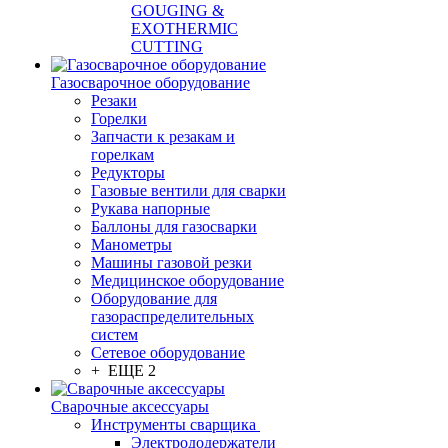
GOUGING &
EXOTHERMIC
CUTTING
Газосварочное оборудование
Резаки
Горелки
Запчасти к резакам и
горелкам
Редукторы
Газовые вентили для сварки
Рукава напорные
Баллоны для газосварки
Манометры
Машины газовой резки
Медицинское оборудование
Оборудование для
газораспределительных
систем
Сетевое оборудование
+ ЕЩЕ 2
Сварочные аксессуары
Инструменты сварщика
Электрододержатели