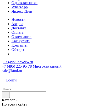
Одноклассники
WhatsApp
Яндекс.Дзен
Новости
Акции
Доставка
Оплата
О компании
Как купить
Контакты
Обзоры
...
+7 (495) 225-95-78
+7 (495) 225-95-78
Многоканальный
sale@ktnd.ru
Войти
Каталог
По всему сайту