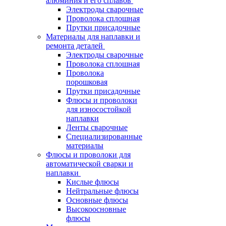
алюминия и его сплавов
Электроды сварочные
Проволока сплошная
Прутки присадочные
Материалы для наплавки и
ремонта деталей
Электроды сварочные
Проволока сплошная
Проволока
порошковая
Прутки присадочные
Флюсы и проволоки
для износостойкой
наплавки
Ленты сварочные
Специализированные
материалы
Флюсы и проволоки для
автоматической сварки и
наплавки
Кислые флюсы
Нейтральные флюсы
Основные флюсы
Высокоосновные
флюсы