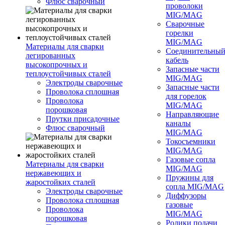
Флюс сварочный
проволоки
MIG/MAG
Сварочные
горелки
MIG/MAG
Материалы для сварки
Соединительны
легированных
кабель
высокопрочных и
Запасные части
теплоустойчивых сталей
MIG/MAG
Электроды сварочные
Запасные части
Проволока сплошная
для горелок
Проволока
MIG/MAG
порошковая
Направляющие
Прутки присадочные
каналы
Флюс сварочный
MIG/MAG
Токосъемники
MIG/MAG
Газовые сопла
Материалы для сварки
MIG/MAG
нержавеющих и
Пружины для
жаростойких сталей
сопла MIG/MAG
Электроды сварочные
Диффузоры
Проволока сплошная
газовые
Проволока
MIG/MAG
порошковая
Ролики подачи