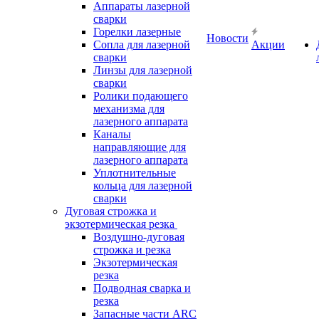
Аппараты лазерной
сварки
Горелки лазерные
Новости
Сопла для лазерной
Акции
сварки
Линзы для лазерной
сварки
Ролики подающего
механизма для
лазерного аппарата
Каналы
направляющие для
лазерного аппарата
Уплотнительные
кольца для лазерной
сварки
Дуговая строжка и
экзотермическая резка
Воздушно-дуговая
строжка и резка
Экзотермическая
резка
Подводная сварка и
резка
Запасные части ARC