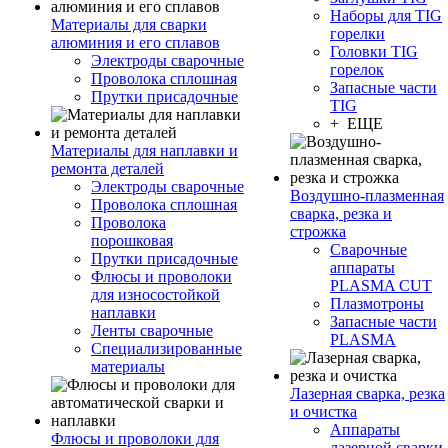
Наборы для TIG
Материалы для сварки
горелки
алюминия и его сплавов
Головки TIG
Электроды сварочные
горелок
Проволока сплошная
Запасные части
Прутки присадочные
TIG
+ ЕЩЕ
Материалы для наплавки и
ремонта деталей
Электроды сварочные
Воздушно-плазменная
Проволока сплошная
сварка, резка и
Проволока
строжка
порошковая
Сварочные
Прутки присадочные
аппараты
Флюсы и проволоки
PLASMA CUT
для износостойкой
Плазмотроны
наплавки
Запасные части
Ленты сварочные
PLASMA
Специализированные
материалы
Лазерная сварка, резка
и очистка
Аппараты
Флюсы и проволоки для
лазерной сварки