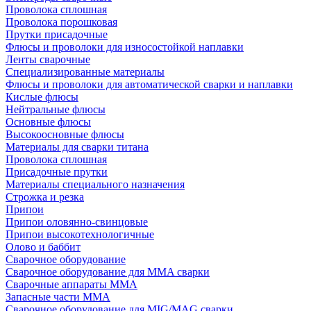
Проволока сплошная
Проволока порошковая
Прутки присадочные
Флюсы и проволоки для износостойкой наплавки
Ленты сварочные
Специализированные материалы
Флюсы и проволоки для автоматической сварки и наплавки
Кислые флюсы
Нейтральные флюсы
Основные флюсы
Высокоосновные флюсы
Материалы для сварки титана
Проволока сплошная
Присадочные прутки
Материалы специального назначения
Строжка и резка
Припои
Припои оловянно-свинцовые
Припои высокотехнологичные
Олово и баббит
Сварочное оборудование
Сварочное оборудование для MMA сварки
Сварочные аппараты MMA
Запасные части MMA
Сварочное оборудование для MIG/MAG сварки