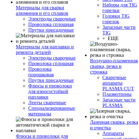
Наборы для TIG
Материалы для сварки
горелки
алюминия и его сплавов
Головки TIG
Электроды сварочные
горелок
Проволока сплошная
Запасные части
Прутки присадочные
TIG
+ ЕЩЕ
Материалы для наплавки и
ремонта деталей
Электроды сварочные
Воздушно-плазменная
Проволока сплошная
сварка, резка и
Проволока
строжка
порошковая
Сварочные
Прутки присадочные
аппараты
Флюсы и проволоки
PLASMA CUT
для износостойкой
Плазмотроны
наплавки
Запасные части
Ленты сварочные
PLASMA
Специализированные
материалы
Лазерная сварка, резка
и очистка
Аппараты
Флюсы и проволоки для
лазерной сварки