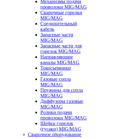
Механизмы подачи
проволоки MIG/MAG
Сварочные горелки
MIG/MAG
Соединительный
кабель
Запасные части
MIG/MAG
Запасные части для
горелок MIG/MAG
Направляющие
каналы MIG/MAG
Токосъемники
MIG/MAG
Газовые сопла
MIG/MAG
Пружины для сопла
MIG/MAG
Диффузоры газовые
MIG/MAG
Ролики подачи
проволоки MIG/MAG
Шейки горелок
(гусаки) MIG/MAG
Сварочное оборудование