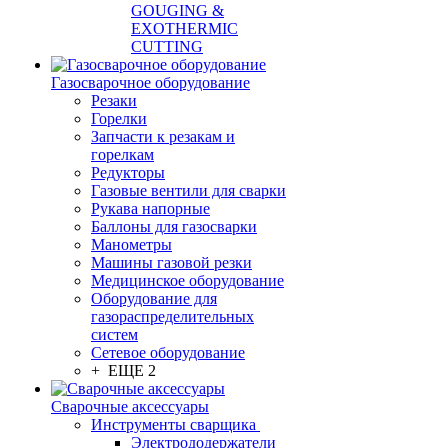
GOUGING &
EXOTHERMIC
CUTTING
Газосварочное оборудование
Резаки
Горелки
Запчасти к резакам и
горелкам
Редукторы
Газовые вентили для сварки
Рукава напорные
Баллоны для газосварки
Манометры
Машины газовой резки
Медицинское оборудование
Оборудование для
газораспределительных
систем
Сетевое оборудование
+ ЕЩЕ 2
Сварочные аксессуары
Инструменты сварщика
Электрододержатели