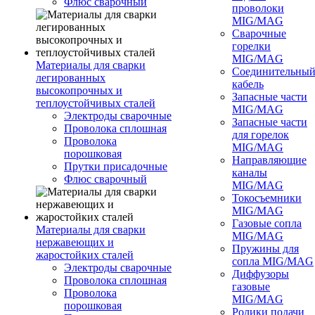
Флюс сварочный
проволоки
MIG/MAG
Сварочные
горелки
MIG/MAG
Материалы для сварки
Соединительны
легированных
кабель
высокопрочных и
Запасные части
теплоустойчивых сталей
MIG/MAG
Электроды сварочные
Запасные части
Проволока сплошная
для горелок
Проволока
MIG/MAG
порошковая
Направляющие
Прутки присадочные
каналы
Флюс сварочный
MIG/MAG
Токосъемники
MIG/MAG
Газовые сопла
Материалы для сварки
MIG/MAG
нержавеющих и
Пружины для
жаростойких сталей
сопла MIG/MAG
Электроды сварочные
Диффузоры
Проволока сплошная
газовые
Проволока
MIG/MAG
порошковая
Ролики подачи