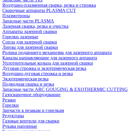
Воздушно-плазменная сварка, резка и строжка
Сварочные аппараты PLASMA CUT
Плазмотроны
Запасные части PLASMA
Лазерная сварка, резка и очистка
Аппараты лазерной сварки
Горелки лазерные
Сопла для лазерной сварки
Линзы для лазерной сварки
Ролики подающего механизма для лазерного аппарата
Каналы направляющие для лазерного аппарата
Уплотнительные кольца для лазерной сварки
Дуговая строжка и экзотермическая резка
Воздушно-дуговая строжка и резка
Экзотермическая резка
Подводная сварка и резка
Запасные части ARC GOUGING & EXOTHERMIC CUTTING
Газосварочное оборудование
Резаки
Горелки
Запчасти к резакам и горелкам
Редукторы
Газовые вентили для сварки
Рукава напорные