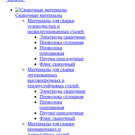
Сварочные материалы
Материалы для сварки
углеродистых и
низколегированных сталей
Электроды сварочные
Проволока сплошная
Проволока
порошковая
Прутки присадочные
Флюс сварочный
Материалы для сварки
легированных
высокопрочных и
теплоустойчивых сталей
Электроды сварочные
Проволока сплошная
Проволока
порошковая
Прутки присадочные
Флюс сварочный
Материалы для сварки
нержавеющих и
жаростойких сталей