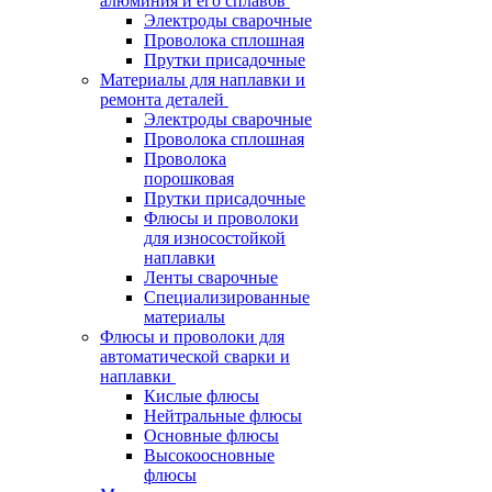
алюминия и его сплавов
Электроды сварочные
Проволока сплошная
Прутки присадочные
Материалы для наплавки и
ремонта деталей
Электроды сварочные
Проволока сплошная
Проволока
порошковая
Прутки присадочные
Флюсы и проволоки
для износостойкой
наплавки
Ленты сварочные
Специализированные
материалы
Флюсы и проволоки для
автоматической сварки и
наплавки
Кислые флюсы
Нейтральные флюсы
Основные флюсы
Высокоосновные
флюсы