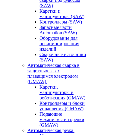
сварки под флюсом
(SAW)
Каретки и
манипуляторы (SAW)
Контроллеры (SAW)
Запасные части
Automation (SAW)
Оборудование для
позиционирования
изделий
Сварочные источники
(SAW)
Автоматическая сварка в
защитных газах
плавящимся электродом
(GMAW)
Каретки,
манипуляторы и
роботизация (GMAW)
Контроллеры и блоки
управления (GMAW)
Подающие
механизмы и горелки
(GMAW)
Автоматическая резка