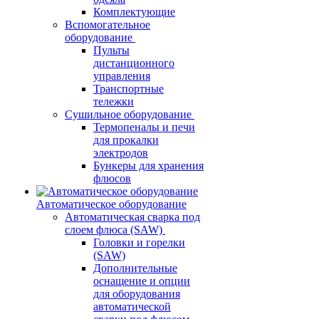
Комплектующие
Вспомогательное
оборудование
Пульты
дистанционного
управления
Транспортные
тележки
Сушильное оборудование
Термопеналы и печи
для прокалки
электродов
Бункеры для хранения
флюсов
Автоматическое оборудование
Автоматическая сварка под
слоем флюса (SAW)
Головки и горелки
(SAW)
Дополнительные
оснащение и опции
для оборудования
автоматической