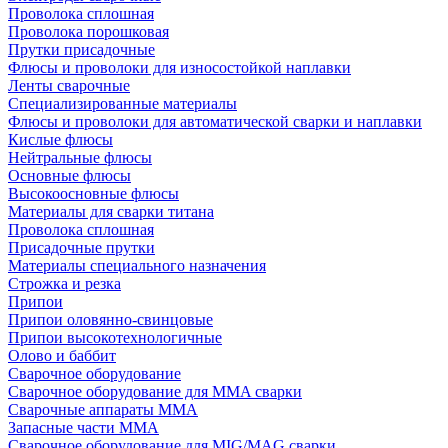
Проволока сплошная
Проволока порошковая
Прутки присадочные
Флюсы и проволоки для износостойкой наплавки
Ленты сварочные
Специализированные материалы
Флюсы и проволоки для автоматической сварки и наплавки
Кислые флюсы
Нейтральные флюсы
Основные флюсы
Высокоосновные флюсы
Материалы для сварки титана
Проволока сплошная
Присадочные прутки
Материалы специального назначения
Строжка и резка
Припои
Припои оловянно-свинцовые
Припои высокотехнологичные
Олово и баббит
Сварочное оборудование
Сварочное оборудование для MMA сварки
Сварочные аппараты MMA
Запасные части MMA
Сварочное оборудование для MIG/MAG сварки