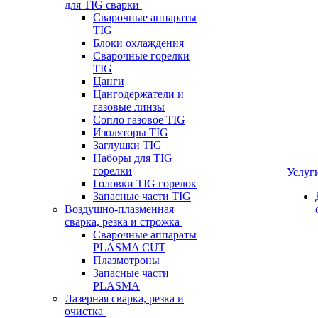
для TIG сварки
Сварочные аппараты
TIG
Блоки охлаждения
Сварочные горелки
TIG
Цанги
Цангодержатели и
газовые линзы
Сопло газовое TIG
Изоляторы TIG
Заглушки TIG
Наборы для TIG
горелки
Услуг
Головки TIG горелок
Запасные части TIG
Воздушно-плазменная
сварка, резка и строжка
Сварочные аппараты
PLASMA CUT
Плазмотроны
Запасные части
PLASMA
Лазерная сварка, резка и
очистка