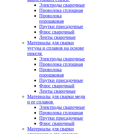
Электроды сварочные
Проволока сплошная
Проволока
порошковая
Прутки присадочные
Флюс сварочный
Ленты сварочные
Материалы для сварки
чугуна и сплавов на основе
никеля
Электроды сварочные
Проволока сплошная
Проволока
порошковая
Прутки присадочные
Флюс сварочный
Ленты сварочные
Материалы для сварки меди
и ее сплавов
Электроды сварочные
Проволока сплошная
Прутки присадочные
Флюс сварочный
Материалы для сварки