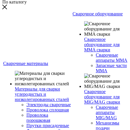
По каталогу
Сварочное оборудование
Сварочное
оборудование для
MMA сварки
Сварочные
аппараты MMA
Сварочные материалы
Запасные части
MMA
Материалы для сварки
Сварочное
углеродистых и
оборудование для
низколегированных сталей
MIG/MAG сварки
Электроды сварочные
Сварочные
Проволока сплошная
аппараты
Проволока
MIG/MAG
порошковая
Механизмы
Прутки присадочные
подачи