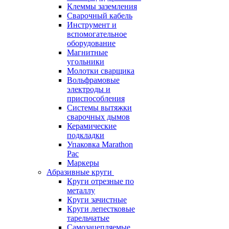
Клеммы заземления
Сварочный кабель
Инструмент и
вспомогательное
оборудование
Магнитные
угольники
Молотки сварщика
Вольфрамовые
электроды и
приспособления
Системы вытяжки
сварочных дымов
Керамические
подкладки
Упаковка Marathon
Pac
Маркеры
Абразивные круги
Круги отрезные по
металлу
Круги зачистные
Круги лепестковые
тарельчатые
Самозацепляемые