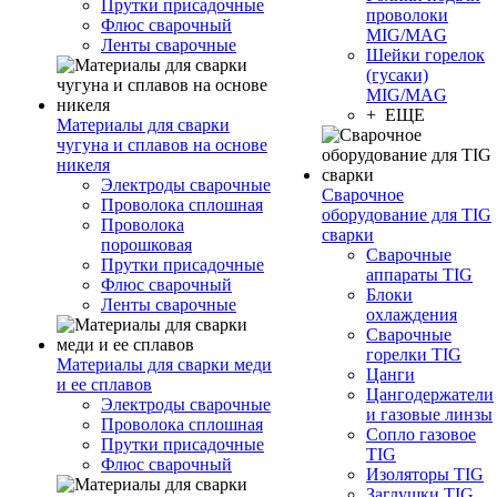
Прутки присадочные
проволоки
Флюс сварочный
MIG/MAG
Ленты сварочные
Шейки горелок
(гусаки)
MIG/MAG
+ ЕЩЕ
Материалы для сварки
чугуна и сплавов на основе
никеля
Электроды сварочные
Сварочное
Проволока сплошная
оборудование для TIG
Проволока
сварки
порошковая
Сварочные
Прутки присадочные
аппараты TIG
Флюс сварочный
Блоки
Ленты сварочные
охлаждения
Сварочные
горелки TIG
Материалы для сварки меди
Цанги
и ее сплавов
Цангодержатели
Электроды сварочные
и газовые линзы
Проволока сплошная
Сопло газовое
Прутки присадочные
TIG
Флюс сварочный
Изоляторы TIG
Заглушки TIG