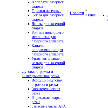
Аппараты лазерной
сварки
Горелки лазерные
Новости
Сопла для лазерной
Акции
сварки
Линзы для лазерной
сварки
Ролики подающего
механизма для
лазерного аппарата
Каналы
направляющие для
лазерного аппарата
Уплотнительные
кольца для лазерной
сварки
Дуговая строжка и
экзотермическая резка
Воздушно-дуговая
строжка и резка
Экзотермическая
резка
Подводная сварка и
резка
Запасные части ARC