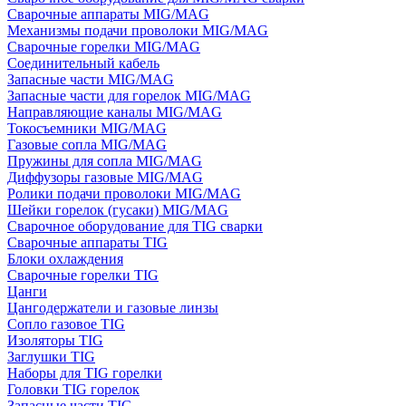
Сварочные аппараты MIG/MAG
Механизмы подачи проволоки MIG/MAG
Сварочные горелки MIG/MAG
Соединительный кабель
Запасные части MIG/MAG
Запасные части для горелок MIG/MAG
Направляющие каналы MIG/MAG
Токосъемники MIG/MAG
Газовые сопла MIG/MAG
Пружины для сопла MIG/MAG
Диффузоры газовые MIG/MAG
Ролики подачи проволоки MIG/MAG
Шейки горелок (гусаки) MIG/MAG
Сварочное оборудование для TIG сварки
Сварочные аппараты TIG
Блоки охлаждения
Сварочные горелки TIG
Цанги
Цангодержатели и газовые линзы
Сопло газовое TIG
Изоляторы TIG
Заглушки TIG
Наборы для TIG горелки
Головки TIG горелок
Запасные части TIG