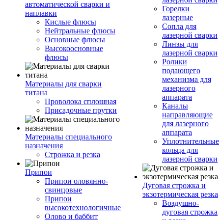
автоматической сварки и
Горелки
наплавки
лазерные
Кислые флюсы
Сопла для
Нейтральные флюсы
лазерной сварки
Основные флюсы
Линзы для
Высокоосновные
лазерной сварки
флюсы
Ролики
подающего
механизма для
Материалы для сварки
лазерного
титана
аппарата
Проволока сплошная
Каналы
Присадочные прутки
направляющие
для лазерного
аппарата
Материалы специального
Уплотнительные
назначения
кольца для
Строжка и резка
лазерной сварки
Припои
Припои оловянно-
Дуговая строжка и
свинцовые
экзотермическая резка
Припои
Воздушно-
высокотехнологичные
дуговая строжка
Олово и баббит