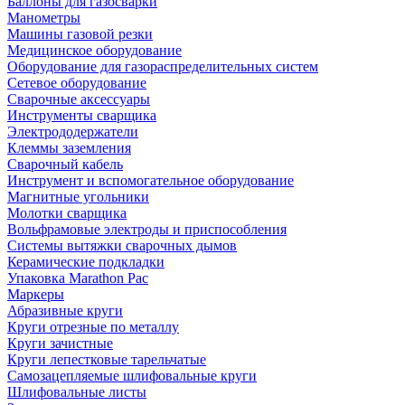
Баллоны для газосварки
Манометры
Машины газовой резки
Медицинское оборудование
Оборудование для газораспределительных систем
Сетевое оборудование
Сварочные аксессуары
Инструменты сварщика
Электрододержатели
Клеммы заземления
Сварочный кабель
Инструмент и вспомогательное оборудование
Магнитные угольники
Молотки сварщика
Вольфрамовые электроды и приспособления
Системы вытяжки сварочных дымов
Керамические подкладки
Упаковка Marathon Pac
Маркеры
Абразивные круги
Круги отрезные по металлу
Круги зачистные
Круги лепестковые тарельчатые
Самозацепляемые шлифовальные круги
Шлифовальные листы