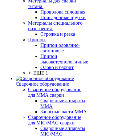
Материалы для сварки
титана
Проволока сплошная
Присадочные прутки
Материалы специального
назначения
Строжка и резка
Припои
Припои оловянно-
свинцовые
Припои
высокотехнологичные
Олово и баббит
+ ЕЩЕ 1
Сварочное оборудование
Сварочное оборудование
для MMA сварки
Сварочные аппараты
MMA
Запасные части MMA
Сварочное оборудование
для MIG/MAG сварки
Сварочные аппараты
MIG/MAG