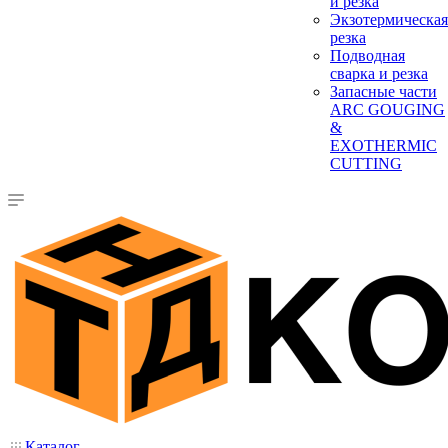
и резка
Экзотермическая
резка
Подводная
сварка и резка
Запасные части
ARC GOUGING
&
EXOTHERMIC
CUTTING
Каталог