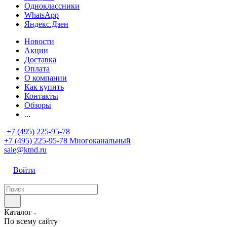
Одноклассники
WhatsApp
Яндекс.Дзен
Новости
Акции
Доставка
Оплата
О компании
Как купить
Контакты
Обзоры
...
+7 (495) 225-95-78
+7 (495) 225-95-78
Многоканальный
sale@ktnd.ru
Войти
Каталог
По всему сайту