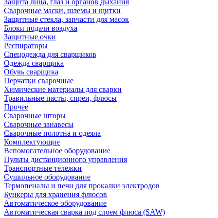
Защита лица, глаз и органов дыхания
Сварочные маски, шлемы и щитки
Защитные стекла, запчасти для масок
Блоки подачи воздуха
Защитные очки
Респираторы
Спецодежда для сварщиков
Одежда сварщика
Обувь сварщика
Перчатки сварочные
Химические материалы для сварки
Травильные пасты, спреи, флюсы
Прочее
Сварочные шторы
Сварочные занавесы
Сварочные полотна и одеяла
Комплектующие
Вспомогательное оборудование
Пульты дистанционного управления
Транспортные тележки
Сушильное оборудование
Термопеналы и печи для прокалки электродов
Бункеры для хранения флюсов
Автоматическое оборудование
Автоматическая сварка под слоем флюса (SAW)