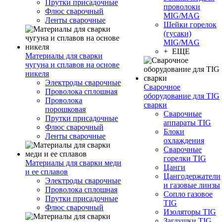
Прутки присадочные
проволоки
Флюс сварочный
MIG/MAG
Ленты сварочные
Шейки горелок
(гусаки)
MIG/MAG
+ ЕЩЕ
Материалы для сварки
чугуна и сплавов на основе
никеля
Электроды сварочные
Сварочное
Проволока сплошная
оборудование для TIG
Проволока
сварки
порошковая
Сварочные
Прутки присадочные
аппараты TIG
Флюс сварочный
Блоки
Ленты сварочные
охлаждения
Сварочные
горелки TIG
Материалы для сварки меди
Цанги
и ее сплавов
Цангодержатели
Электроды сварочные
и газовые линзы
Проволока сплошная
Сопло газовое
Прутки присадочные
TIG
Флюс сварочный
Изоляторы TIG
Заглушки TIG