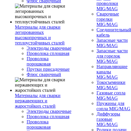
Флюс сварочный
проволоки
MIG/MAG
Сварочные
горелки
MIG/MAG
Материалы для сварки
Соединительны
легированных
кабель
высокопрочных и
Запасные части
теплоустойчивых сталей
MIG/MAG
Электроды сварочные
Запасные части
Проволока сплошная
для горелок
Проволока
MIG/MAG
порошковая
Направляющие
Прутки присадочные
каналы
Флюс сварочный
MIG/MAG
Токосъемники
MIG/MAG
Газовые сопла
Материалы для сварки
MIG/MAG
нержавеющих и
Пружины для
жаростойких сталей
сопла MIG/MAG
Электроды сварочные
Диффузоры
Проволока сплошная
газовые
Проволока
MIG/MAG
порошковая
Ролики подачи