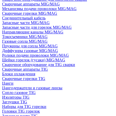
Сварочные аппараты MIG/MAG
Механизмы подачи проволоки MIG/MAG
Сварочные горелки MIG/MAG
Соединительный кабель
Запасные части MIG/MAG
Запасные части для горелок MIG/MAG
Направляющие каналы MIG/MAG
Токосъемники MIG/MAG
Газовые сопла MIG/MAG
Пружины для сопла MIG/MAG
Диффузоры газовые MIG/MAG
Ролики подачи проволоки MIG/MAG
Шейки горелок (гусаки) MIG/MAG
Сварочное оборудование для TIG сварки
Сварочные аппараты TIG
Блоки охлаждения
Сварочные горелки TIG
Цанги
Цангодержатели и газовые линзы
Сопло газовое TIG
Изоляторы TIG
Заглушки TIG
Наборы для TIG горелки
Головки TIG горелок
Запасные части TIG