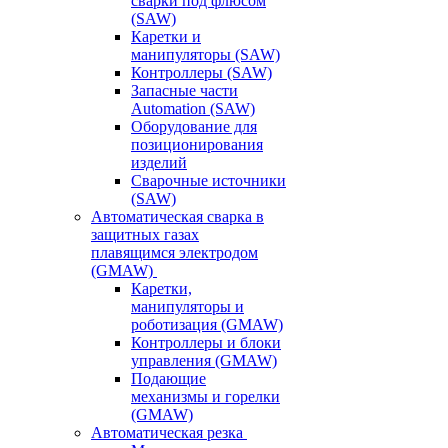
сварки под флюсом
(SAW)
Каретки и
манипуляторы (SAW)
Контроллеры (SAW)
Запасные части
Automation (SAW)
Оборудование для
позиционирования
изделий
Сварочные источники
(SAW)
Автоматическая сварка в
защитных газах
плавящимся электродом
(GMAW)
Каретки,
манипуляторы и
роботизация (GMAW)
Контроллеры и блоки
управления (GMAW)
Подающие
механизмы и горелки
(GMAW)
Автоматическая резка