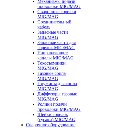
Механизмы подачи
проволоки MIG/MAG
Сварочные горелки
MIG/MAG
Соединительный
кабель
Запасные части
MIG/MAG
Запасные части для
горелок MIG/MAG
Направляющие
каналы MIG/MAG
Токосъемники
MIG/MAG
Газовые сопла
MIG/MAG
Пружины для сопла
MIG/MAG
Диффузоры газовые
MIG/MAG
Ролики подачи
проволоки MIG/MAG
Шейки горелок
(гусаки) MIG/MAG
Сварочное оборудование