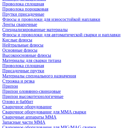
Проволока сплошная
Проволока порошковая
Прутки присадочные
Флюсы и проволоки для износостойкой наплавки
Ленты сварочные
Специализированные материалы
Флюсы и проволоки для автоматической сварки и наплавки
Кислые флюсы
Нейтральные флюсы
Основные флюсы
Высокоосновные флюсы
Материалы для сварки титана
Проволока сплошная
Присадочные прутки
Материалы специального назначения
Строжка и резка
Припои
Припои оловянно-свинцовые
Припои высокотехнологичные
Олово и баббит
Сварочное оборудование
Сварочное оборудование для MMA сварки
Сварочные аппараты MMA
Запасные части MMA
Сварочное оборудование для MIG/MAG сварки