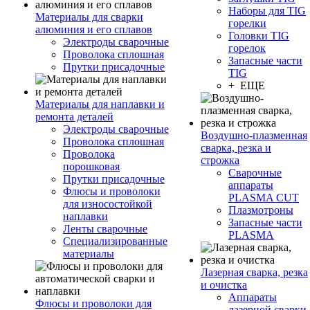
Наборы для TIG
Материалы для сварки
горелки
алюминия и его сплавов
Головки TIG
Электроды сварочные
горелок
Проволока сплошная
Запасные части
Прутки присадочные
TIG
+ ЕЩЕ
Материалы для наплавки и
ремонта деталей
Электроды сварочные
Воздушно-плазменная
Проволока сплошная
сварка, резка и
Проволока
строжка
порошковая
Сварочные
Прутки присадочные
аппараты
Флюсы и проволоки
PLASMA CUT
для износостойкой
Плазмотроны
наплавки
Запасные части
Ленты сварочные
PLASMA
Специализированные
материалы
Лазерная сварка, резка
и очистка
Аппараты
Флюсы и проволоки для
лазерной сварки