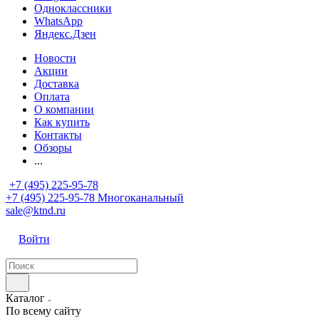
Одноклассники
WhatsApp
Яндекс.Дзен
Новости
Акции
Доставка
Оплата
О компании
Как купить
Контакты
Обзоры
...
+7 (495) 225-95-78
+7 (495) 225-95-78
Многоканальный
sale@ktnd.ru
Войти
Каталог
По всему сайту