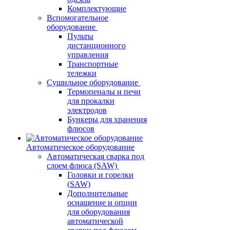
Комплектующие
Вспомогательное
оборудование
Пульты
дистанционного
управления
Транспортные
тележки
Сушильное оборудование
Термопеналы и печи
для прокалки
электродов
Бункеры для хранения
флюсов
Автоматическое оборудование
Автоматическая сварка под
слоем флюса (SAW)
Головки и горелки
(SAW)
Дополнительные
оснащение и опции
для оборудования
автоматической