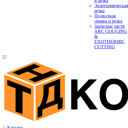
и резка
Экзотермическая
резка
Подводная
сварка и резка
Запасные части
ARC GOUGING
&
EXOTHERMIC
CUTTING
Каталог