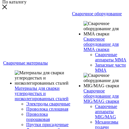
По каталогу
Сварочное оборудование
Сварочное
оборудование для
MMA сварки
Сварочные
аппараты MMA
Сварочные материалы
Запасные части
MMA
Материалы для сварки
Сварочное
углеродистых и
оборудование для
низколегированных сталей
MIG/MAG сварки
Электроды сварочные
Сварочные
Проволока сплошная
аппараты
Проволока
MIG/MAG
порошковая
Механизмы
Прутки присадочные
подачи