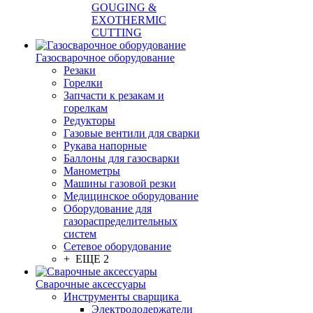
GOUGING &
EXOTHERMIC
CUTTING
Газосварочное оборудование
Резаки
Горелки
Запчасти к резакам и
горелкам
Редукторы
Газовые вентили для сварки
Рукава напорные
Баллоны для газосварки
Манометры
Машины газовой резки
Медицинское оборудование
Оборудование для
газораспределительных
систем
Сетевое оборудование
+ ЕЩЕ 2
Сварочные аксессуары
Инструменты сварщика
Электрододержатели