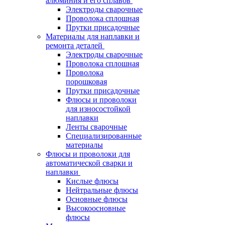
алюминия и его сплавов
Электроды сварочные
Проволока сплошная
Прутки присадочные
Материалы для наплавки и
ремонта деталей
Электроды сварочные
Проволока сплошная
Проволока
порошковая
Прутки присадочные
Флюсы и проволоки
для износостойкой
наплавки
Ленты сварочные
Специализированные
материалы
Флюсы и проволоки для
автоматической сварки и
наплавки
Кислые флюсы
Нейтральные флюсы
Основные флюсы
Высокоосновные
флюсы