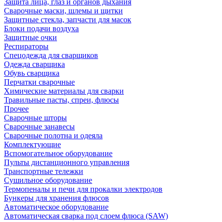
Защита лица, глаз и органов дыхания
Сварочные маски, шлемы и щитки
Защитные стекла, запчасти для масок
Блоки подачи воздуха
Защитные очки
Респираторы
Спецодежда для сварщиков
Одежда сварщика
Обувь сварщика
Перчатки сварочные
Химические материалы для сварки
Травильные пасты, спреи, флюсы
Прочее
Сварочные шторы
Сварочные занавесы
Сварочные полотна и одеяла
Комплектующие
Вспомогательное оборудование
Пульты дистанционного управления
Транспортные тележки
Сушильное оборудование
Термопеналы и печи для прокалки электродов
Бункеры для хранения флюсов
Автоматическое оборудование
Автоматическая сварка под слоем флюса (SAW)