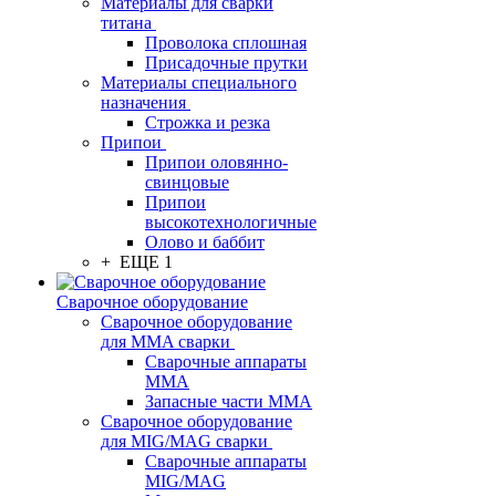
Материалы для сварки
титана
Проволока сплошная
Присадочные прутки
Материалы специального
назначения
Строжка и резка
Припои
Припои оловянно-
свинцовые
Припои
высокотехнологичные
Олово и баббит
+ ЕЩЕ 1
Сварочное оборудование
Сварочное оборудование
для MMA сварки
Сварочные аппараты
MMA
Запасные части MMA
Сварочное оборудование
для MIG/MAG сварки
Сварочные аппараты
MIG/MAG