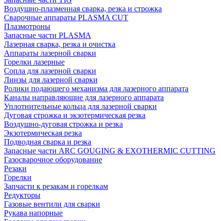
Воздушно-плазменная сварка, резка и строжка
Сварочные аппараты PLASMA CUT
Плазмотроны
Запасные части PLASMA
Лазерная сварка, резка и очистка
Аппараты лазерной сварки
Горелки лазерные
Сопла для лазерной сварки
Линзы для лазерной сварки
Ролики подающего механизма для лазерного аппарата
Каналы направляющие для лазерного аппарата
Уплотнительные кольца для лазерной сварки
Дуговая строжка и экзотермическая резка
Воздушно-дуговая строжка и резка
Экзотермическая резка
Подводная сварка и резка
Запасные части ARC GOUGING & EXOTHERMIC CUTTING
Газосварочное оборудование
Резаки
Горелки
Запчасти к резакам и горелкам
Редукторы
Газовые вентили для сварки
Рукава напорные