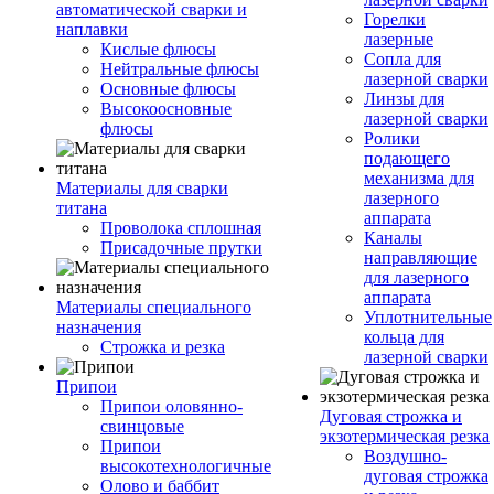
автоматической сварки и
Горелки
наплавки
лазерные
Кислые флюсы
Сопла для
Нейтральные флюсы
лазерной сварки
Основные флюсы
Линзы для
Высокоосновные
лазерной сварки
флюсы
Ролики
подающего
механизма для
Материалы для сварки
лазерного
титана
аппарата
Проволока сплошная
Каналы
Присадочные прутки
направляющие
для лазерного
аппарата
Материалы специального
Уплотнительные
назначения
кольца для
Строжка и резка
лазерной сварки
Припои
Припои оловянно-
Дуговая строжка и
свинцовые
экзотермическая резка
Припои
Воздушно-
высокотехнологичные
дуговая строжка
Олово и баббит