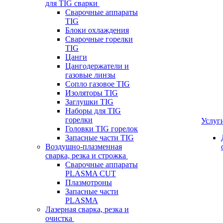
для TIG сварки
Сварочные аппараты
TIG
Блоки охлаждения
Сварочные горелки
TIG
Цанги
Цангодержатели и
газовые линзы
Сопло газовое TIG
Изоляторы TIG
Заглушки TIG
Наборы для TIG
горелки
Услуг
Головки TIG горелок
Запасные части TIG
Воздушно-плазменная
сварка, резка и строжка
Сварочные аппараты
PLASMA CUT
Плазмотроны
Запасные части
PLASMA
Лазерная сварка, резка и
очистка