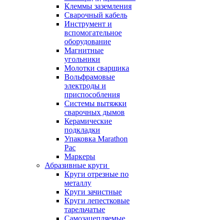
Клеммы заземления
Сварочный кабель
Инструмент и
вспомогательное
оборудование
Магнитные
угольники
Молотки сварщика
Вольфрамовые
электроды и
приспособления
Системы вытяжки
сварочных дымов
Керамические
подкладки
Упаковка Marathon
Pac
Маркеры
Абразивные круги
Круги отрезные по
металлу
Круги зачистные
Круги лепестковые
тарельчатые
Самозацепляемые