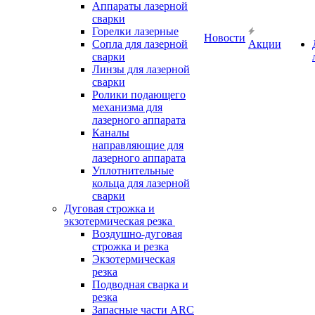
Аппараты лазерной
сварки
Горелки лазерные
Новости
Сопла для лазерной
Акции
сварки
Линзы для лазерной
сварки
Ролики подающего
механизма для
лазерного аппарата
Каналы
направляющие для
лазерного аппарата
Уплотнительные
кольца для лазерной
сварки
Дуговая строжка и
экзотермическая резка
Воздушно-дуговая
строжка и резка
Экзотермическая
резка
Подводная сварка и
резка
Запасные части ARC