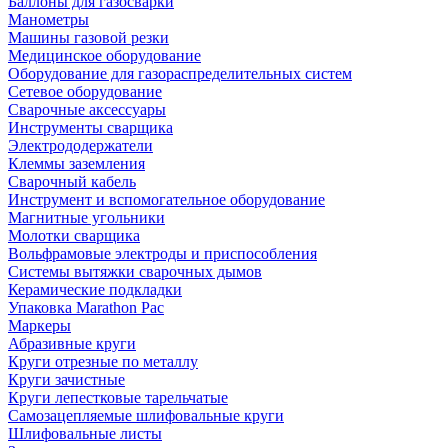
Баллоны для газосварки
Манометры
Машины газовой резки
Медицинское оборудование
Оборудование для газораспределительных систем
Сетевое оборудование
Сварочные аксессуары
Инструменты сварщика
Электрододержатели
Клеммы заземления
Сварочный кабель
Инструмент и вспомогательное оборудование
Магнитные угольники
Молотки сварщика
Вольфрамовые электроды и приспособления
Системы вытяжки сварочных дымов
Керамические подкладки
Упаковка Marathon Pac
Маркеры
Абразивные круги
Круги отрезные по металлу
Круги зачистные
Круги лепестковые тарельчатые
Самозацепляемые шлифовальные круги
Шлифовальные листы