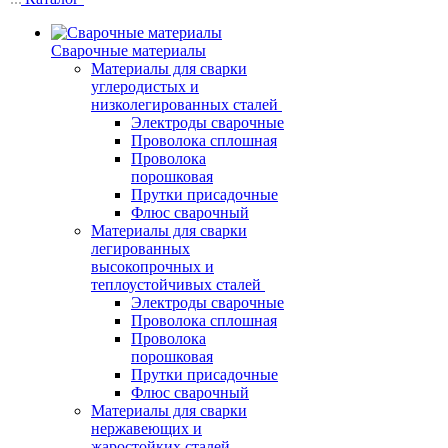
Сварочные материалы
Материалы для сварки
углеродистых и
низколегированных сталей
Электроды сварочные
Проволока сплошная
Проволока
порошковая
Прутки присадочные
Флюс сварочный
Материалы для сварки
легированных
высокопрочных и
теплоустойчивых сталей
Электроды сварочные
Проволока сплошная
Проволока
порошковая
Прутки присадочные
Флюс сварочный
Материалы для сварки
нержавеющих и
жаростойких сталей