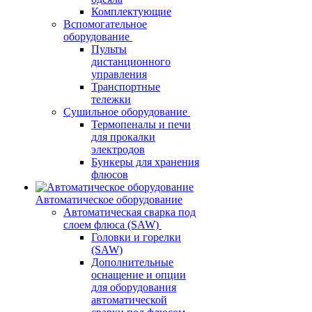
Комплектующие
Вспомогательное
оборудование
Пульты
дистанционного
управления
Транспортные
тележки
Сушильное оборудование
Термопеналы и печи
для прокалки
электродов
Бункеры для хранения
флюсов
Автоматическое оборудование
Автоматическая сварка под
слоем флюса (SAW)
Головки и горелки
(SAW)
Дополнительные
оснащение и опции
для оборудования
автоматической