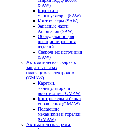
сварки под флюсом
(SAW)
Каретки и
манипуляторы (SAW)
Контроллеры (SAW)
Запасные части
Automation (SAW)
Оборудование для
позиционирования
изделий
Сварочные источники
(SAW)
Автоматическая сварка в
защитных газах
плавящимся электродом
(GMAW)
Каретки,
манипуляторы и
роботизация (GMAW)
Контроллеры и блоки
управления (GMAW)
Подающие
механизмы и горелки
(GMAW)
Автоматическая резка