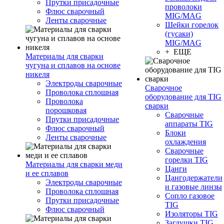
Прутки присадочные
проволоки
Флюс сварочный
MIG/MAG
Ленты сварочные
Шейки горелок
(гусаки)
MIG/MAG
+ ЕЩЕ
Материалы для сварки
чугуна и сплавов на основе
никеля
Электроды сварочные
Сварочное
Проволока сплошная
оборудование для TIG
Проволока
сварки
порошковая
Сварочные
Прутки присадочные
аппараты TIG
Флюс сварочный
Блоки
Ленты сварочные
охлаждения
Сварочные
горелки TIG
Материалы для сварки меди
Цанги
и ее сплавов
Цангодержатели
Электроды сварочные
и газовые линзы
Проволока сплошная
Сопло газовое
Прутки присадочные
TIG
Флюс сварочный
Изоляторы TIG
Заглушки TIG