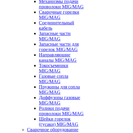
Механизмы подачи
проволоки MIG/MAG
Сварочные горелки
MIG/MAG
Соединительный
кабель
Запасные части
MIG/MAG
Запасные части для
горелок MIG/MAG
Направляющие
каналы MIG/MAG
Токосъемники
MIG/MAG
Газовые сопла
MIG/MAG
Пружины для сопла
MIG/MAG
Диффузоры газовые
MIG/MAG
Ролики подачи
проволоки MIG/MAG
Шейки горелок
(гусаки) MIG/MAG
Сварочное оборудование