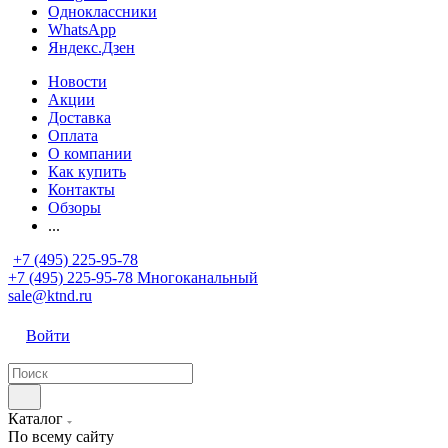
Одноклассники
WhatsApp
Яндекс.Дзен
Новости
Акции
Доставка
Оплата
О компании
Как купить
Контакты
Обзоры
...
+7 (495) 225-95-78
+7 (495) 225-95-78
Многоканальный
sale@ktnd.ru
Войти
Каталог
По всему сайту