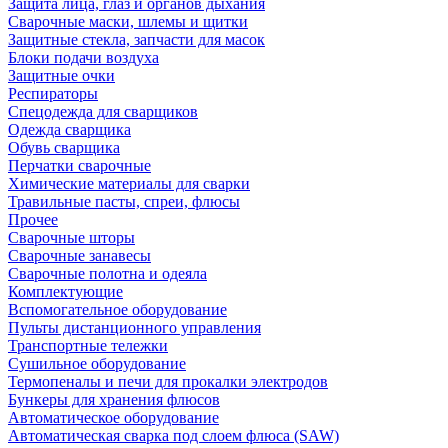
Защита лица, глаз и органов дыхания
Сварочные маски, шлемы и щитки
Защитные стекла, запчасти для масок
Блоки подачи воздуха
Защитные очки
Респираторы
Спецодежда для сварщиков
Одежда сварщика
Обувь сварщика
Перчатки сварочные
Химические материалы для сварки
Травильные пасты, спреи, флюсы
Прочее
Сварочные шторы
Сварочные занавесы
Сварочные полотна и одеяла
Комплектующие
Вспомогательное оборудование
Пульты дистанционного управления
Транспортные тележки
Сушильное оборудование
Термопеналы и печи для прокалки электродов
Бункеры для хранения флюсов
Автоматическое оборудование
Автоматическая сварка под слоем флюса (SAW)