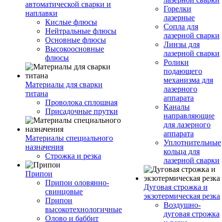
автоматической сварки и
Горелки
наплавки
лазерные
Кислые флюсы
Сопла для
Нейтральные флюсы
лазерной сварки
Основные флюсы
Линзы для
Высокоосновные
лазерной сварки
флюсы
Ролики
подающего
механизма для
Материалы для сварки
лазерного
титана
аппарата
Проволока сплошная
Каналы
Присадочные прутки
направляющие
для лазерного
аппарата
Материалы специального
Уплотнительные
назначения
кольца для
Строжка и резка
лазерной сварки
Припои
Припои оловянно-
Дуговая строжка и
свинцовые
экзотермическая резка
Припои
Воздушно-
высокотехнологичные
дуговая строжка
Олово и баббит