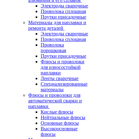
алюминия и его сплавов
Электроды сварочные
Проволока сплошная
Прутки присадочные
Материалы для наплавки и
ремонта деталей
Электроды сварочные
Проволока сплошная
Проволока
порошковая
Прутки присадочные
Флюсы и проволоки
для износостойкой
наплавки
Ленты сварочные
Специализированные
материалы
Флюсы и проволоки для
автоматической сварки и
наплавки
Кислые флюсы
Нейтральные флюсы
Основные флюсы
Высокоосновные
флюсы