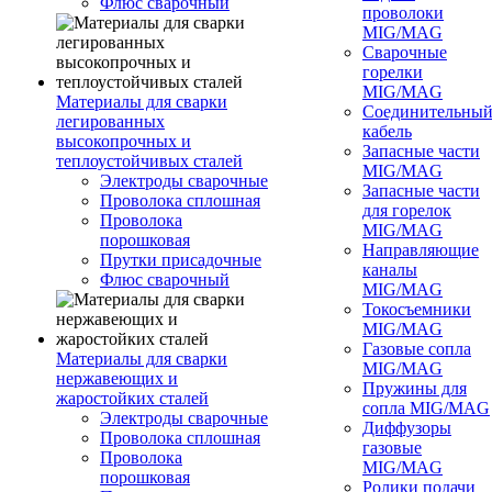
Флюс сварочный
проволоки
MIG/MAG
Сварочные
горелки
MIG/MAG
Материалы для сварки
Соединительны
легированных
кабель
высокопрочных и
Запасные части
теплоустойчивых сталей
MIG/MAG
Электроды сварочные
Запасные части
Проволока сплошная
для горелок
Проволока
MIG/MAG
порошковая
Направляющие
Прутки присадочные
каналы
Флюс сварочный
MIG/MAG
Токосъемники
MIG/MAG
Газовые сопла
Материалы для сварки
MIG/MAG
нержавеющих и
Пружины для
жаростойких сталей
сопла MIG/MAG
Электроды сварочные
Диффузоры
Проволока сплошная
газовые
Проволока
MIG/MAG
порошковая
Ролики подачи