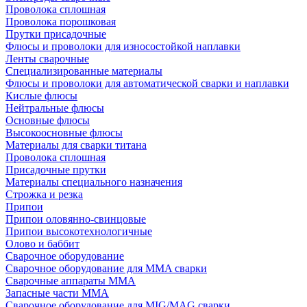
Проволока сплошная
Проволока порошковая
Прутки присадочные
Флюсы и проволоки для износостойкой наплавки
Ленты сварочные
Специализированные материалы
Флюсы и проволоки для автоматической сварки и наплавки
Кислые флюсы
Нейтральные флюсы
Основные флюсы
Высокоосновные флюсы
Материалы для сварки титана
Проволока сплошная
Присадочные прутки
Материалы специального назначения
Строжка и резка
Припои
Припои оловянно-свинцовые
Припои высокотехнологичные
Олово и баббит
Сварочное оборудование
Сварочное оборудование для MMA сварки
Сварочные аппараты MMA
Запасные части MMA
Сварочное оборудование для MIG/MAG сварки