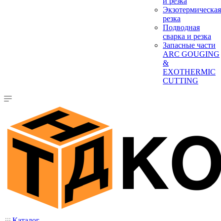
и резка
Экзотермическая
резка
Подводная
сварка и резка
Запасные части
ARC GOUGING
&
EXOTHERMIC
CUTTING
Каталог