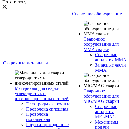
По каталогу
Сварочное оборудование
Сварочное
оборудование для
MMA сварки
Сварочные
аппараты MMA
Сварочные материалы
Запасные части
MMA
Материалы для сварки
Сварочное
углеродистых и
оборудование для
низколегированных сталей
MIG/MAG сварки
Электроды сварочные
Сварочные
Проволока сплошная
аппараты
Проволока
MIG/MAG
порошковая
Механизмы
Прутки присадочные
подачи