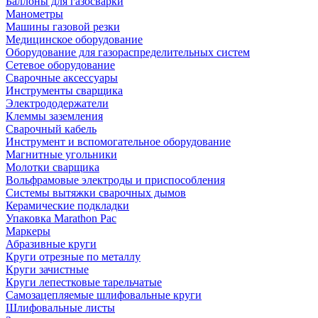
Баллоны для газосварки
Манометры
Машины газовой резки
Медицинское оборудование
Оборудование для газораспределительных систем
Сетевое оборудование
Сварочные аксессуары
Инструменты сварщика
Электрододержатели
Клеммы заземления
Сварочный кабель
Инструмент и вспомогательное оборудование
Магнитные угольники
Молотки сварщика
Вольфрамовые электроды и приспособления
Системы вытяжки сварочных дымов
Керамические подкладки
Упаковка Marathon Pac
Маркеры
Абразивные круги
Круги отрезные по металлу
Круги зачистные
Круги лепестковые тарельчатые
Самозацепляемые шлифовальные круги
Шлифовальные листы