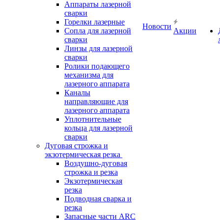
Аппараты лазерной
сварки
Горелки лазерные
Новости
Сопла для лазерной
Акции
сварки
Линзы для лазерной
сварки
Ролики подающего
механизма для
лазерного аппарата
Каналы
направляющие для
лазерного аппарата
Уплотнительные
кольца для лазерной
сварки
Дуговая строжка и
экзотермическая резка
Воздушно-дуговая
строжка и резка
Экзотермическая
резка
Подводная сварка и
резка
Запасные части ARC