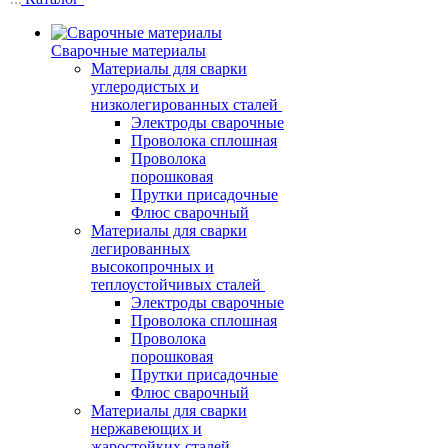
Сварочные материалы
Материалы для сварки
углеродистых и
низколегированных сталей
Электроды сварочные
Проволока сплошная
Проволока
порошковая
Прутки присадочные
Флюс сварочный
Материалы для сварки
легированных
высокопрочных и
теплоустойчивых сталей
Электроды сварочные
Проволока сплошная
Проволока
порошковая
Прутки присадочные
Флюс сварочный
Материалы для сварки
нержавеющих и
жаростойких сталей