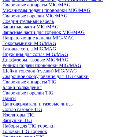
Сварочные аппараты MIG/MAG
Механизмы подачи проволоки MIG/MAG
Сварочные горелки MIG/MAG
Соединительный кабель
Запасные части MIG/MAG
Запасные части для горелок MIG/MAG
Направляющие каналы MIG/MAG
Токосъемники MIG/MAG
Газовые сопла MIG/MAG
Пружины для сопла MIG/MAG
Диффузоры газовые MIG/MAG
Ролики подачи проволоки MIG/MAG
Шейки горелок (гусаки) MIG/MAG
Сварочное оборудование для TIG сварки
Сварочные аппараты TIG
Блоки охлаждения
Сварочные горелки TIG
Цанги
Цангодержатели и газовые линзы
Сопло газовое TIG
Изоляторы TIG
Заглушки TIG
Наборы для TIG горелки
Головки TIG горелок
Запасные части TIG