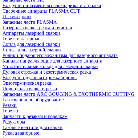
Воздушно-плазменная сварка, резка и строжка
Сварочные аппараты PLASMA CUT
Плазмотроны
Запасные части PLASMA
Лазерная сварка, резка и очистка
Аппараты лазерной сварки
Горелки лазерные
Сопла для лазерной сварки
Линзы для лазерной сварки
Ролики подающего механизма для лазерного аппарата
Каналы направляющие для лазерного аппарата
Уплотнительные кольца для лазерной сварки
Дуговая строжка и экзотермическая резка
Воздушно-дуговая строжка и резка
Экзотермическая резка
Подводная сварка и резка
Запасные части ARC GOUGING & EXOTHERMIC CUTTING
Газосварочное оборудование
Резаки
Горелки
Запчасти к резакам и горелкам
Редукторы
Газовые вентили для сварки
Рукава напорные