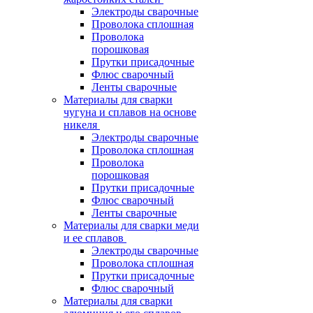
Электроды сварочные
Проволока сплошная
Проволока
порошковая
Прутки присадочные
Флюс сварочный
Ленты сварочные
Материалы для сварки
чугуна и сплавов на основе
никеля
Электроды сварочные
Проволока сплошная
Проволока
порошковая
Прутки присадочные
Флюс сварочный
Ленты сварочные
Материалы для сварки меди
и ее сплавов
Электроды сварочные
Проволока сплошная
Прутки присадочные
Флюс сварочный
Материалы для сварки