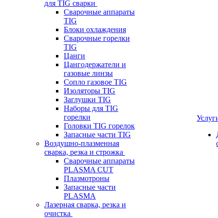
для TIG сварки
Сварочные аппараты
TIG
Блоки охлаждения
Сварочные горелки
TIG
Цанги
Цангодержатели и
газовые линзы
Сопло газовое TIG
Изоляторы TIG
Заглушки TIG
Наборы для TIG
горелки
Услуг
Головки TIG горелок
Запасные части TIG
Воздушно-плазменная
сварка, резка и строжка
Сварочные аппараты
PLASMA CUT
Плазмотроны
Запасные части
PLASMA
Лазерная сварка, резка и
очистка