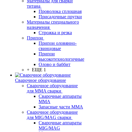
Материалы для сварки
титана
Проволока сплошная
Присадочные прутки
Материалы специального
назначения
Строжка и резка
Припои
Припои оловянно-
свинцовые
Припои
высокотехнологичные
Олово и баббит
+ ЕЩЕ 1
Сварочное оборудование
Сварочное оборудование
для MMA сварки
Сварочные аппараты
MMA
Запасные части MMA
Сварочное оборудование
для MIG/MAG сварки
Сварочные аппараты
MIG/MAG