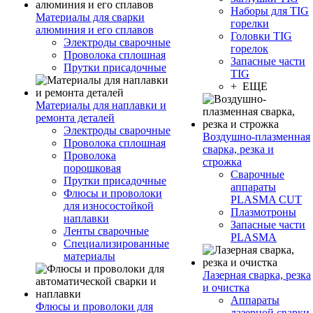
Наборы для TIG
Материалы для сварки
горелки
алюминия и его сплавов
Головки TIG
Электроды сварочные
горелок
Проволока сплошная
Запасные части
Прутки присадочные
TIG
+ ЕЩЕ
Материалы для наплавки и
ремонта деталей
Электроды сварочные
Воздушно-плазменная
Проволока сплошная
сварка, резка и
Проволока
строжка
порошковая
Сварочные
Прутки присадочные
аппараты
Флюсы и проволоки
PLASMA CUT
для износостойкой
Плазмотроны
наплавки
Запасные части
Ленты сварочные
PLASMA
Специализированные
материалы
Лазерная сварка, резка
и очистка
Аппараты
Флюсы и проволоки для
лазерной сварки