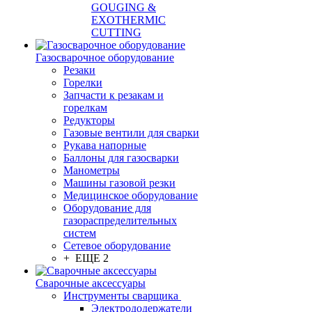
GOUGING &
EXOTHERMIC
CUTTING
Газосварочное оборудование
Резаки
Горелки
Запчасти к резакам и
горелкам
Редукторы
Газовые вентили для сварки
Рукава напорные
Баллоны для газосварки
Манометры
Машины газовой резки
Медицинское оборудование
Оборудование для
газораспределительных
систем
Сетевое оборудование
+ ЕЩЕ 2
Сварочные аксессуары
Инструменты сварщика
Электрододержатели