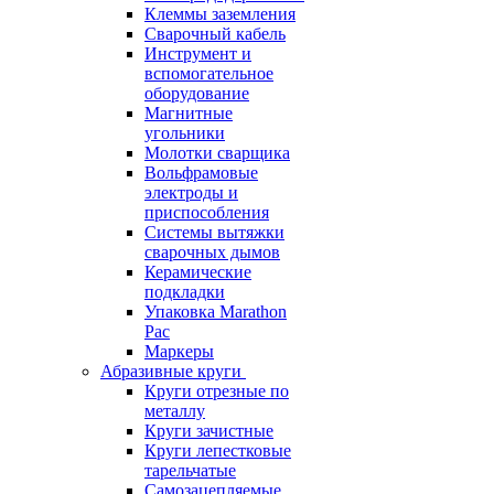
Клеммы заземления
Сварочный кабель
Инструмент и
вспомогательное
оборудование
Магнитные
угольники
Молотки сварщика
Вольфрамовые
электроды и
приспособления
Системы вытяжки
сварочных дымов
Керамические
подкладки
Упаковка Marathon
Pac
Маркеры
Абразивные круги
Круги отрезные по
металлу
Круги зачистные
Круги лепестковые
тарельчатые
Самозацепляемые