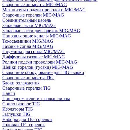
Сварочные аппараты MIG/MAG
Механизмы подачи проволоки MIG/MAG
Сварочные горелки MIG/MAG
Соединительный кабель
Запасные части MIG/MAG
Запасные части для горелок MIG/MAG
Направляющие каналы MIG/MAG
Токосъемники MIG/MAG
Газовые сопла MIG/MAG
Пружины для сопла MIG/MAG
Диффузоры газовые MIG/MAG
Ролики подачи проволоки MIG/MAG
Шейки горелок (гусаки) MIG/MAG
Сварочное оборудование для TIG сварки
Сварочные аппараты TIG
Блоки охлаждения
Сварочные горелки TIG
Цанги
Цангодержатели и газовые линзы
Сопло газовое TIG
Изоляторы TIG
Заглушки TIG
Наборы для TIG горелки
Головки TIG горелок
Запасные части TIG