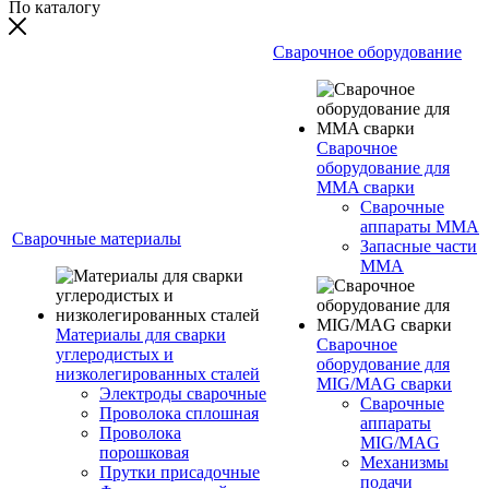
По каталогу
Сварочное оборудование
Сварочное
оборудование для
MMA сварки
Сварочные
аппараты MMA
Сварочные материалы
Запасные части
MMA
Материалы для сварки
Сварочное
углеродистых и
оборудование для
низколегированных сталей
MIG/MAG сварки
Электроды сварочные
Сварочные
Проволока сплошная
аппараты
Проволока
MIG/MAG
порошковая
Механизмы
Прутки присадочные
подачи