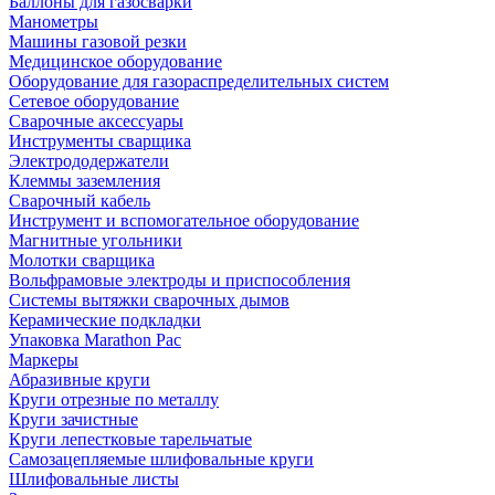
Баллоны для газосварки
Манометры
Машины газовой резки
Медицинское оборудование
Оборудование для газораспределительных систем
Сетевое оборудование
Сварочные аксессуары
Инструменты сварщика
Электрододержатели
Клеммы заземления
Сварочный кабель
Инструмент и вспомогательное оборудование
Магнитные угольники
Молотки сварщика
Вольфрамовые электроды и приспособления
Системы вытяжки сварочных дымов
Керамические подкладки
Упаковка Marathon Pac
Маркеры
Абразивные круги
Круги отрезные по металлу
Круги зачистные
Круги лепестковые тарельчатые
Самозацепляемые шлифовальные круги
Шлифовальные листы