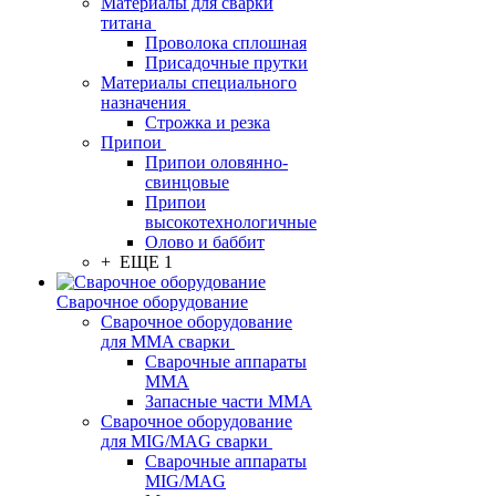
Материалы для сварки
титана
Проволока сплошная
Присадочные прутки
Материалы специального
назначения
Строжка и резка
Припои
Припои оловянно-
свинцовые
Припои
высокотехнологичные
Олово и баббит
+ ЕЩЕ 1
Сварочное оборудование
Сварочное оборудование
для MMA сварки
Сварочные аппараты
MMA
Запасные части MMA
Сварочное оборудование
для MIG/MAG сварки
Сварочные аппараты
MIG/MAG