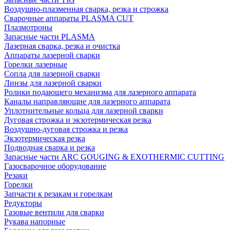
Воздушно-плазменная сварка, резка и строжка
Сварочные аппараты PLASMA CUT
Плазмотроны
Запасные части PLASMA
Лазерная сварка, резка и очистка
Аппараты лазерной сварки
Горелки лазерные
Сопла для лазерной сварки
Линзы для лазерной сварки
Ролики подающего механизма для лазерного аппарата
Каналы направляющие для лазерного аппарата
Уплотнительные кольца для лазерной сварки
Дуговая строжка и экзотермическая резка
Воздушно-дуговая строжка и резка
Экзотермическая резка
Подводная сварка и резка
Запасные части ARC GOUGING & EXOTHERMIC CUTTING
Газосварочное оборудование
Резаки
Горелки
Запчасти к резакам и горелкам
Редукторы
Газовые вентили для сварки
Рукава напорные