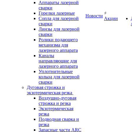
Аппараты лазерной
сварки
Горелки лазерные
Новости
Сопла для лазерной
Акции
сварки
Линзы для лазерной
сварки
Ролики подающего
механизма для
лазерного аппарата
Каналы
направляющие для
лазерного аппарата
Уплотнительные
кольца для лазерной
сварки
Дуговая строжка и
экзотермическая резка
Воздушно-дуговая
строжка и резка
Экзотермическая
резка
Подводная сварка и
резка
Запасные части ARC