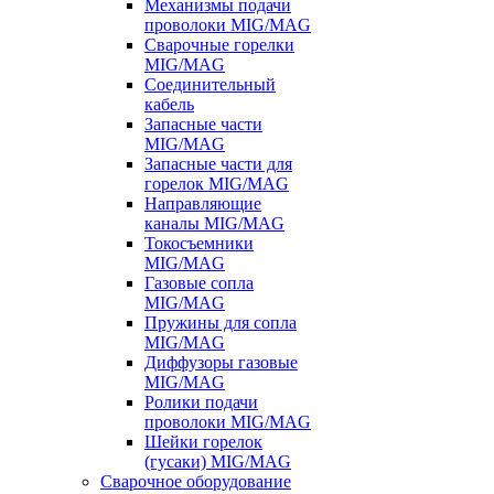
Механизмы подачи
проволоки MIG/MAG
Сварочные горелки
MIG/MAG
Соединительный
кабель
Запасные части
MIG/MAG
Запасные части для
горелок MIG/MAG
Направляющие
каналы MIG/MAG
Токосъемники
MIG/MAG
Газовые сопла
MIG/MAG
Пружины для сопла
MIG/MAG
Диффузоры газовые
MIG/MAG
Ролики подачи
проволоки MIG/MAG
Шейки горелок
(гусаки) MIG/MAG
Сварочное оборудование