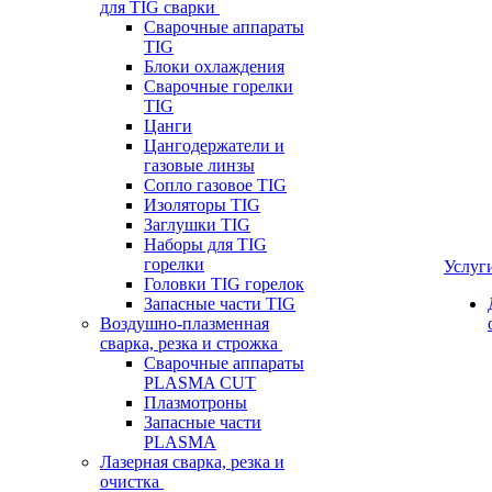
для TIG сварки
Сварочные аппараты
TIG
Блоки охлаждения
Сварочные горелки
TIG
Цанги
Цангодержатели и
газовые линзы
Сопло газовое TIG
Изоляторы TIG
Заглушки TIG
Наборы для TIG
горелки
Услуг
Головки TIG горелок
Запасные части TIG
Воздушно-плазменная
сварка, резка и строжка
Сварочные аппараты
PLASMA CUT
Плазмотроны
Запасные части
PLASMA
Лазерная сварка, резка и
очистка