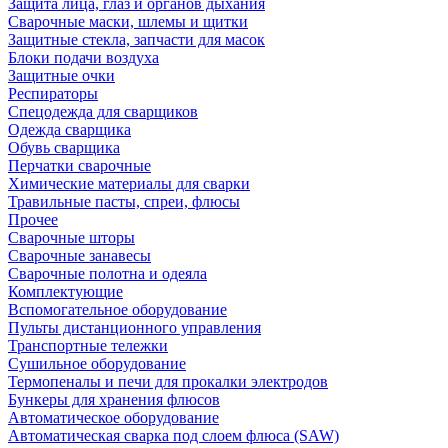
Защита лица, глаз и органов дыхания
Сварочные маски, шлемы и щитки
Защитные стекла, запчасти для масок
Блоки подачи воздуха
Защитные очки
Респираторы
Спецодежда для сварщиков
Одежда сварщика
Обувь сварщика
Перчатки сварочные
Химические материалы для сварки
Травильные пасты, спреи, флюсы
Прочее
Сварочные шторы
Сварочные занавесы
Сварочные полотна и одеяла
Комплектующие
Вспомогательное оборудование
Пульты дистанционного управления
Транспортные тележки
Сушильное оборудование
Термопеналы и печи для прокалки электродов
Бункеры для хранения флюсов
Автоматическое оборудование
Автоматическая сварка под слоем флюса (SAW)