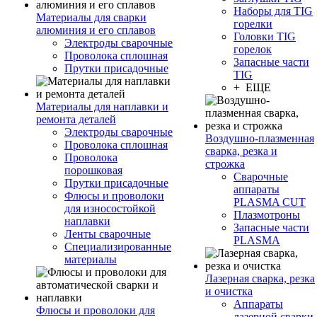
Наборы для TIG
Материалы для сварки
горелки
алюминия и его сплавов
Головки TIG
Электроды сварочные
горелок
Проволока сплошная
Запасные части
Прутки присадочные
TIG
+ ЕЩЕ
Материалы для наплавки и
ремонта деталей
Электроды сварочные
Воздушно-плазменная
Проволока сплошная
сварка, резка и
Проволока
строжка
порошковая
Сварочные
Прутки присадочные
аппараты
Флюсы и проволоки
PLASMA CUT
для износостойкой
Плазмотроны
наплавки
Запасные части
Ленты сварочные
PLASMA
Специализированные
материалы
Лазерная сварка, резка
и очистка
Аппараты
Флюсы и проволоки для
лазерной сварки