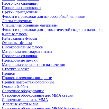
Проволока сплошная
Проволока порошковая
Прутки присадочные
Флюсы и проволоки для износостойкой наплавки
Ленты сварочные
Специализированные материалы
Флюсы и проволоки для автоматической сварки и наплавки
Кислые флюсы
Нейтральные флюсы
Основные флюсы
Высокоосновные флюсы
Материалы для сварки титана
Проволока сплошная
Присадочные прутки
Материалы специального назначения
Строжка и резка
Припои
Припои оловянно-свинцовые
Припои высокотехнологичные
Олово и баббит
Сварочное оборудование
Сварочное оборудование для MMA сварки
Сварочные аппараты MMA
Запасные части MMA
Сварочное оборудование для MIG/MAG сварки