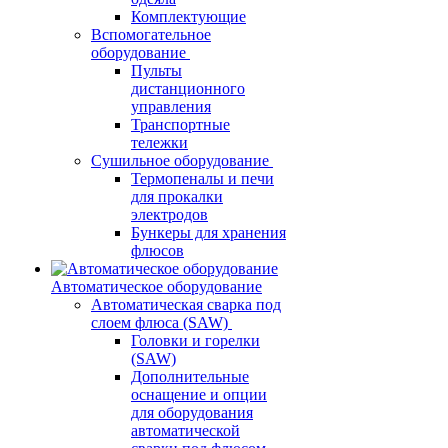
Комплектующие
Вспомогательное
оборудование
Пульты
дистанционного
управления
Транспортные
тележки
Сушильное оборудование
Термопеналы и печи
для прокалки
электродов
Бункеры для хранения
флюсов
Автоматическое оборудование
Автоматическая сварка под
слоем флюса (SAW)
Головки и горелки
(SAW)
Дополнительные
оснащение и опции
для оборудования
автоматической