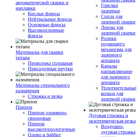
автоматической сварки и
Горелки
наплавки
лазерные
Кислые флюсы
Сопла для
Нейтральные флюсы
лазерной сварки
Основные флюсы
Линзы для
Высокоосновные
лазерной сварки
флюсы
Ролики
подающего
механизма для
Материалы для сварки
лазерного
титана
аппарата
Проволока сплошная
Каналы
Присадочные прутки
направляющие
для лазерного
аппарата
Материалы специального
Уплотнительные
назначения
кольца для
Строжка и резка
лазерной сварки
Припои
Припои оловянно-
Дуговая строжка и
свинцовые
экзотермическая резка
Припои
Воздушно-
высокотехнологичные
дуговая строжка
Олово и баббит