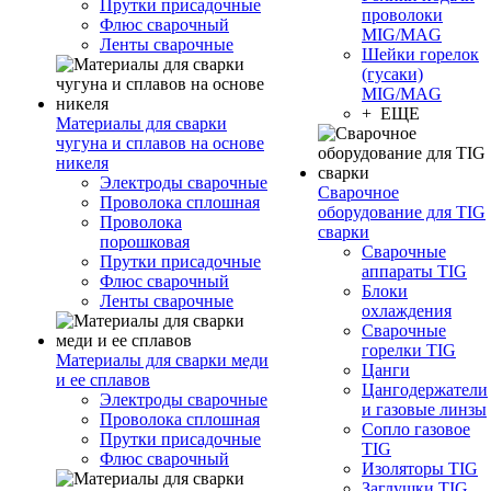
Прутки присадочные
проволоки
Флюс сварочный
MIG/MAG
Ленты сварочные
Шейки горелок
(гусаки)
MIG/MAG
+ ЕЩЕ
Материалы для сварки
чугуна и сплавов на основе
никеля
Электроды сварочные
Сварочное
Проволока сплошная
оборудование для TIG
Проволока
сварки
порошковая
Сварочные
Прутки присадочные
аппараты TIG
Флюс сварочный
Блоки
Ленты сварочные
охлаждения
Сварочные
горелки TIG
Материалы для сварки меди
Цанги
и ее сплавов
Цангодержатели
Электроды сварочные
и газовые линзы
Проволока сплошная
Сопло газовое
Прутки присадочные
TIG
Флюс сварочный
Изоляторы TIG
Заглушки TIG