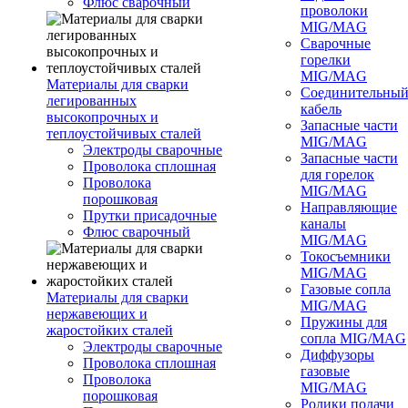
Флюс сварочный
проволоки
MIG/MAG
Сварочные
горелки
MIG/MAG
Материалы для сварки
Соединительны
легированных
кабель
высокопрочных и
Запасные части
теплоустойчивых сталей
MIG/MAG
Электроды сварочные
Запасные части
Проволока сплошная
для горелок
Проволока
MIG/MAG
порошковая
Направляющие
Прутки присадочные
каналы
Флюс сварочный
MIG/MAG
Токосъемники
MIG/MAG
Газовые сопла
Материалы для сварки
MIG/MAG
нержавеющих и
Пружины для
жаростойких сталей
сопла MIG/MAG
Электроды сварочные
Диффузоры
Проволока сплошная
газовые
Проволока
MIG/MAG
порошковая
Ролики подачи