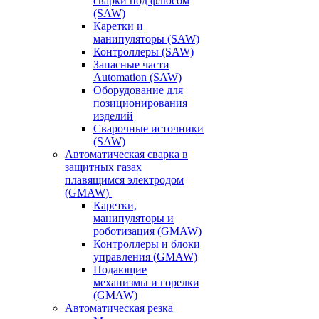
сварки под флюсом
(SAW)
Каретки и
манипуляторы (SAW)
Контроллеры (SAW)
Запасные части
Automation (SAW)
Оборудование для
позиционирования
изделий
Сварочные источники
(SAW)
Автоматическая сварка в
защитных газах
плавящимся электродом
(GMAW)
Каретки,
манипуляторы и
роботизация (GMAW)
Контроллеры и блоки
управления (GMAW)
Подающие
механизмы и горелки
(GMAW)
Автоматическая резка