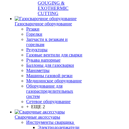
GOUGING &
EXOTHERMIC
CUTTING
Газосварочное оборудование
Резаки
Горелки
Запчасти к резакам и
горелкам
Редукторы
Газовые вентили для сварки
Рукава напорные
Баллоны для газосварки
Манометры
Машины газовой резки
Медицинское оборудование
Оборудование для
газораспределительных
систем
Сетевое оборудование
+ ЕЩЕ 2
Сварочные аксессуары
Инструменты сварщика
Электрододержатели