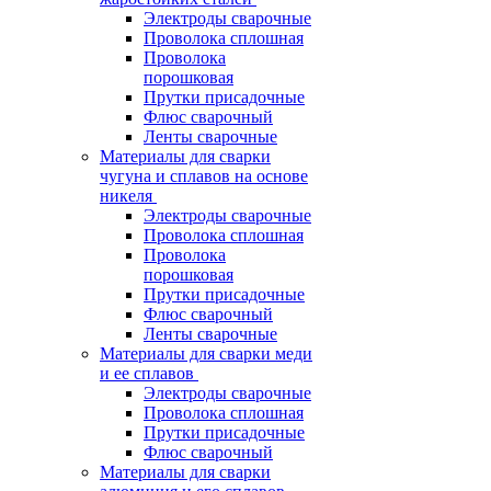
Электроды сварочные
Проволока сплошная
Проволока
порошковая
Прутки присадочные
Флюс сварочный
Ленты сварочные
Материалы для сварки
чугуна и сплавов на основе
никеля
Электроды сварочные
Проволока сплошная
Проволока
порошковая
Прутки присадочные
Флюс сварочный
Ленты сварочные
Материалы для сварки меди
и ее сплавов
Электроды сварочные
Проволока сплошная
Прутки присадочные
Флюс сварочный
Материалы для сварки