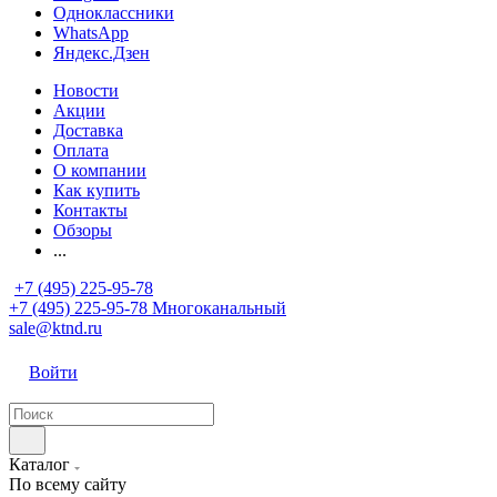
Одноклассники
WhatsApp
Яндекс.Дзен
Новости
Акции
Доставка
Оплата
О компании
Как купить
Контакты
Обзоры
...
+7 (495) 225-95-78
+7 (495) 225-95-78
Многоканальный
sale@ktnd.ru
Войти
Каталог
По всему сайту