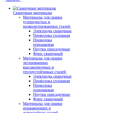
Сварочные материалы
Материалы для сварки
углеродистых и
низколегированных сталей
Электроды сварочные
Проволока сплошная
Проволока
порошковая
Прутки присадочные
Флюс сварочный
Материалы для сварки
легированных
высокопрочных и
теплоустойчивых сталей
Электроды сварочные
Проволока сплошная
Проволока
порошковая
Прутки присадочные
Флюс сварочный
Материалы для сварки
нержавеющих и
жаростойких сталей