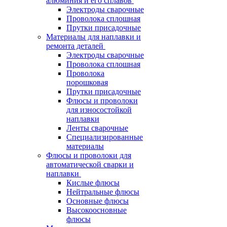
алюминия и его сплавов
Электроды сварочные
Проволока сплошная
Прутки присадочные
Материалы для наплавки и
ремонта деталей
Электроды сварочные
Проволока сплошная
Проволока
порошковая
Прутки присадочные
Флюсы и проволоки
для износостойкой
наплавки
Ленты сварочные
Специализированные
материалы
Флюсы и проволоки для
автоматической сварки и
наплавки
Кислые флюсы
Нейтральные флюсы
Основные флюсы
Высокоосновные
флюсы