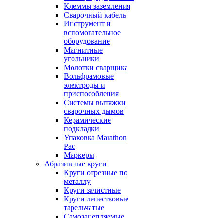
Клеммы заземления
Сварочный кабель
Инструмент и
вспомогательное
оборудование
Магнитные
угольники
Молотки сварщика
Вольфрамовые
электроды и
приспособления
Системы вытяжки
сварочных дымов
Керамические
подкладки
Упаковка Marathon
Pac
Маркеры
Абразивные круги
Круги отрезные по
металлу
Круги зачистные
Круги лепестковые
тарельчатые
Самозацепляемые