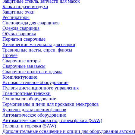
Защитные стекла, запчасти для масок
Блоки подачи воздуха
Защитные очки
Респираторы
Спецодежда для сварщиков
Одежда сварщика
Обувь сварщика
Перчатки сварочные
Химические материалы для сварки
Травильные пасты, спреи, флюсы
Прочее
Сварочные шторы
Сварочные занавесы
Сварочные полотна и одеяла
Комплектующие
Вспомогательное оборудование
Пульты дистанционного управления
Транспортные тележки
Сушильное оборудование
Термопеналы и печи для прокалки электродов
Бункеры для хранения флюсов
Автоматическое оборудование
Автоматическая сварка под слоем флюса (SAW)
Головки и горелки (SAW)
Дополнительные оснащение и опции для оборудования автома