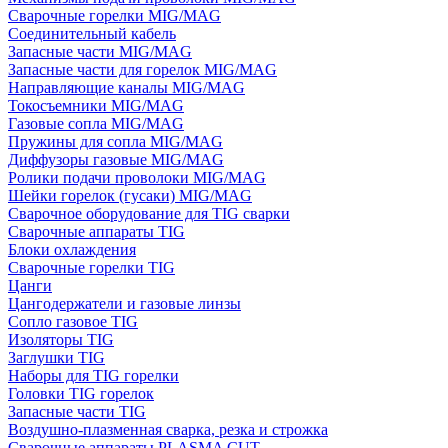
Сварочные горелки MIG/MAG
Соединительный кабель
Запасные части MIG/MAG
Запасные части для горелок MIG/MAG
Направляющие каналы MIG/MAG
Токосъемники MIG/MAG
Газовые сопла MIG/MAG
Пружины для сопла MIG/MAG
Диффузоры газовые MIG/MAG
Ролики подачи проволоки MIG/MAG
Шейки горелок (гусаки) MIG/MAG
Сварочное оборудование для TIG сварки
Сварочные аппараты TIG
Блоки охлаждения
Сварочные горелки TIG
Цанги
Цангодержатели и газовые линзы
Сопло газовое TIG
Изоляторы TIG
Заглушки TIG
Наборы для TIG горелки
Головки TIG горелок
Запасные части TIG
Воздушно-плазменная сварка, резка и строжка
Сварочные аппараты PLASMA CUT