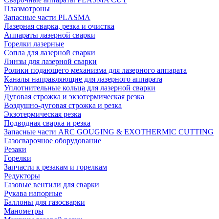
Плазмотроны
Запасные части PLASMA
Лазерная сварка, резка и очистка
Аппараты лазерной сварки
Горелки лазерные
Сопла для лазерной сварки
Линзы для лазерной сварки
Ролики подающего механизма для лазерного аппарата
Каналы направляющие для лазерного аппарата
Уплотнительные кольца для лазерной сварки
Дуговая строжка и экзотермическая резка
Воздушно-дуговая строжка и резка
Экзотермическая резка
Подводная сварка и резка
Запасные части ARC GOUGING & EXOTHERMIC CUTTING
Газосварочное оборудование
Резаки
Горелки
Запчасти к резакам и горелкам
Редукторы
Газовые вентили для сварки
Рукава напорные
Баллоны для газосварки
Манометры