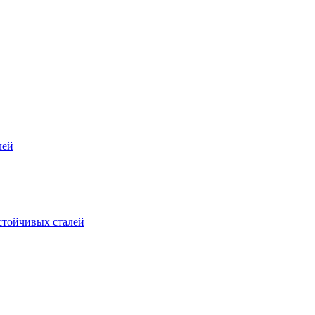
лей
стойчивых сталей