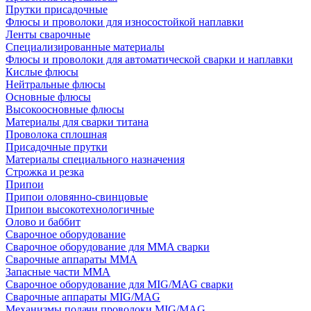
Прутки присадочные
Флюсы и проволоки для износостойкой наплавки
Ленты сварочные
Специализированные материалы
Флюсы и проволоки для автоматической сварки и наплавки
Кислые флюсы
Нейтральные флюсы
Основные флюсы
Высокоосновные флюсы
Материалы для сварки титана
Проволока сплошная
Присадочные прутки
Материалы специального назначения
Строжка и резка
Припои
Припои оловянно-свинцовые
Припои высокотехнологичные
Олово и баббит
Сварочное оборудование
Сварочное оборудование для MMA сварки
Сварочные аппараты MMA
Запасные части MMA
Сварочное оборудование для MIG/MAG сварки
Сварочные аппараты MIG/MAG
Механизмы подачи проволоки MIG/MAG