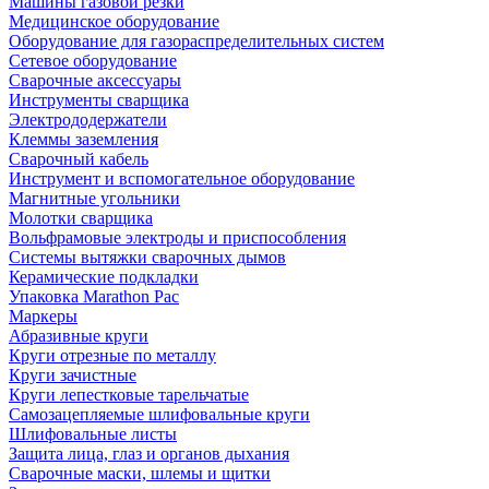
Машины газовой резки
Медицинское оборудование
Оборудование для газораспределительных систем
Сетевое оборудование
Сварочные аксессуары
Инструменты сварщика
Электрододержатели
Клеммы заземления
Сварочный кабель
Инструмент и вспомогательное оборудование
Магнитные угольники
Молотки сварщика
Вольфрамовые электроды и приспособления
Системы вытяжки сварочных дымов
Керамические подкладки
Упаковка Marathon Pac
Маркеры
Абразивные круги
Круги отрезные по металлу
Круги зачистные
Круги лепестковые тарельчатые
Самозацепляемые шлифовальные круги
Шлифовальные листы
Защита лица, глаз и органов дыхания
Сварочные маски, шлемы и щитки