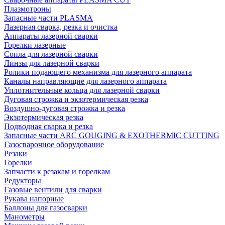
Плазмотроны
Запасные части PLASMA
Лазерная сварка, резка и очистка
Аппараты лазерной сварки
Горелки лазерные
Сопла для лазерной сварки
Линзы для лазерной сварки
Ролики подающего механизма для лазерного аппарата
Каналы направляющие для лазерного аппарата
Уплотнительные кольца для лазерной сварки
Дуговая строжка и экзотермическая резка
Воздушно-дуговая строжка и резка
Экзотермическая резка
Подводная сварка и резка
Запасные части ARC GOUGING & EXOTHERMIC CUTTING
Газосварочное оборудование
Резаки
Горелки
Запчасти к резакам и горелкам
Редукторы
Газовые вентили для сварки
Рукава напорные
Баллоны для газосварки
Манометры