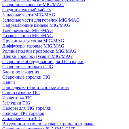
Сварочные горелки MIG/MAG
Соединительный кабель
Запасные части MIG/MAG
Запасные части для горелок MIG/MAG
Направляющие каналы MIG/MAG
Токосъемники MIG/MAG
Газовые сопла MIG/MAG
Пружины для сопла MIG/MAG
Диффузоры газовые MIG/MAG
Ролики подачи проволоки MIG/MAG
Шейки горелок (гусаки) MIG/MAG
Сварочное оборудование для TIG сварки
Сварочные аппараты TIG
Блоки охлаждения
Сварочные горелки TIG
Цанги
Цангодержатели и газовые линзы
Сопло газовое TIG
Изоляторы TIG
Заглушки TIG
Наборы для TIG горелки
Головки TIG горелок
Запасные части TIG
Воздушно-плазменная сварка, резка и строжка
Сварочные аппараты PLASMA CUT