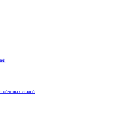
лей
стойчивых сталей