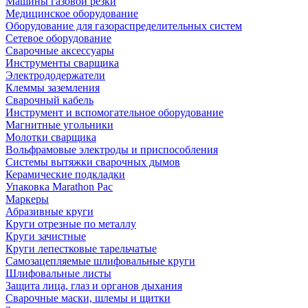
Машины газовой резки
Медицинское оборудование
Оборудование для газораспределительных систем
Сетевое оборудование
Сварочные аксессуары
Инструменты сварщика
Электрододержатели
Клеммы заземления
Сварочный кабель
Инструмент и вспомогательное оборудование
Магнитные угольники
Молотки сварщика
Вольфрамовые электроды и приспособления
Системы вытяжки сварочных дымов
Керамические подкладки
Упаковка Marathon Pac
Маркеры
Абразивные круги
Круги отрезные по металлу
Круги зачистные
Круги лепестковые тарельчатые
Самозацепляемые шлифовальные круги
Шлифовальные листы
Защита лица, глаз и органов дыхания
Сварочные маски, шлемы и щитки