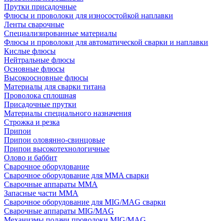
Прутки присадочные
Флюсы и проволоки для износостойкой наплавки
Ленты сварочные
Специализированные материалы
Флюсы и проволоки для автоматической сварки и наплавки
Кислые флюсы
Нейтральные флюсы
Основные флюсы
Высокоосновные флюсы
Материалы для сварки титана
Проволока сплошная
Присадочные прутки
Материалы специального назначения
Строжка и резка
Припои
Припои оловянно-свинцовые
Припои высокотехнологичные
Олово и баббит
Сварочное оборудование
Сварочное оборудование для MMA сварки
Сварочные аппараты MMA
Запасные части MMA
Сварочное оборудование для MIG/MAG сварки
Сварочные аппараты MIG/MAG
Механизмы подачи проволоки MIG/MAG