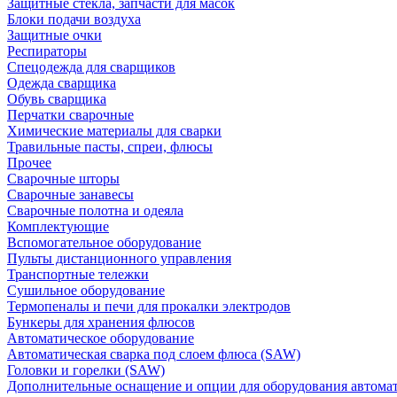
Защитные стекла, запчасти для масок
Блоки подачи воздуха
Защитные очки
Респираторы
Спецодежда для сварщиков
Одежда сварщика
Обувь сварщика
Перчатки сварочные
Химические материалы для сварки
Травильные пасты, спреи, флюсы
Прочее
Сварочные шторы
Сварочные занавесы
Сварочные полотна и одеяла
Комплектующие
Вспомогательное оборудование
Пульты дистанционного управления
Транспортные тележки
Сушильное оборудование
Термопеналы и печи для прокалки электродов
Бункеры для хранения флюсов
Автоматическое оборудование
Автоматическая сварка под слоем флюса (SAW)
Головки и горелки (SAW)
Дополнительные оснащение и опции для оборудования автома