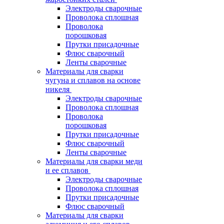
Электроды сварочные
Проволока сплошная
Проволока
порошковая
Прутки присадочные
Флюс сварочный
Ленты сварочные
Материалы для сварки
чугуна и сплавов на основе
никеля
Электроды сварочные
Проволока сплошная
Проволока
порошковая
Прутки присадочные
Флюс сварочный
Ленты сварочные
Материалы для сварки меди
и ее сплавов
Электроды сварочные
Проволока сплошная
Прутки присадочные
Флюс сварочный
Материалы для сварки