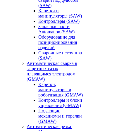
сварки под флюсом
(SAW)
Каретки и
манипуляторы (SAW)
Контроллеры (SAW)
Запасные части
Automation (SAW)
Оборудование для
позиционирования
изделий
Сварочные источники
(SAW)
Автоматическая сварка в
защитных газах
плавящимся электродом
(GMAW)
Каретки,
манипуляторы и
роботизация (GMAW)
Контроллеры и блоки
управления (GMAW)
Подающие
механизмы и горелки
(GMAW)
Автоматическая резка