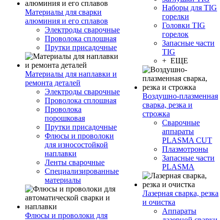
Наборы для TIG
Материалы для сварки
горелки
алюминия и его сплавов
Головки TIG
Электроды сварочные
горелок
Проволока сплошная
Запасные части
Прутки присадочные
TIG
+ ЕЩЕ
Материалы для наплавки и
ремонта деталей
Электроды сварочные
Воздушно-плазменная
Проволока сплошная
сварка, резка и
Проволока
строжка
порошковая
Сварочные
Прутки присадочные
аппараты
Флюсы и проволоки
PLASMA CUT
для износостойкой
Плазмотроны
наплавки
Запасные части
Ленты сварочные
PLASMA
Специализированные
материалы
Лазерная сварка, резка
и очистка
Аппараты
Флюсы и проволоки для
лазерной сварки