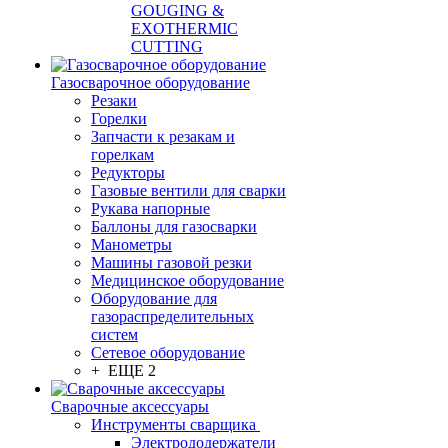
GOUGING &
EXOTHERMIC
CUTTING
Газосварочное оборудование
Резаки
Горелки
Запчасти к резакам и
горелкам
Редукторы
Газовые вентили для сварки
Рукава напорные
Баллоны для газосварки
Манометры
Машины газовой резки
Медицинское оборудование
Оборудование для
газораспределительных
систем
Сетевое оборудование
+ ЕЩЕ 2
Сварочные аксессуары
Инструменты сварщика
Электрододержатели