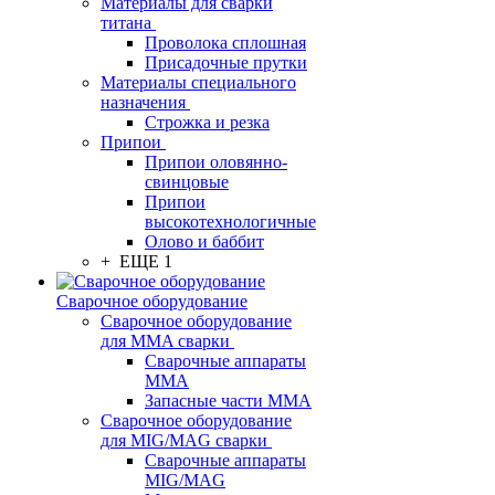
Материалы для сварки
титана
Проволока сплошная
Присадочные прутки
Материалы специального
назначения
Строжка и резка
Припои
Припои оловянно-
свинцовые
Припои
высокотехнологичные
Олово и баббит
+ ЕЩЕ 1
Сварочное оборудование
Сварочное оборудование
для MMA сварки
Сварочные аппараты
MMA
Запасные части MMA
Сварочное оборудование
для MIG/MAG сварки
Сварочные аппараты
MIG/MAG