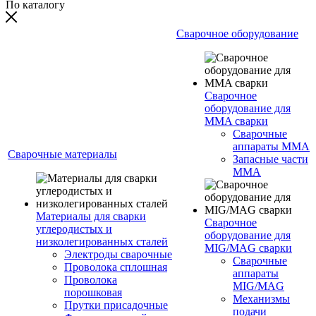
По каталогу
Сварочное оборудование
Сварочное
оборудование для
MMA сварки
Сварочные
аппараты MMA
Сварочные материалы
Запасные части
MMA
Материалы для сварки
Сварочное
углеродистых и
оборудование для
низколегированных сталей
MIG/MAG сварки
Электроды сварочные
Сварочные
Проволока сплошная
аппараты
Проволока
MIG/MAG
порошковая
Механизмы
Прутки присадочные
подачи