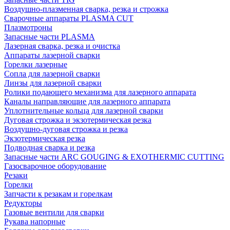
Воздушно-плазменная сварка, резка и строжка
Сварочные аппараты PLASMA CUT
Плазмотроны
Запасные части PLASMA
Лазерная сварка, резка и очистка
Аппараты лазерной сварки
Горелки лазерные
Сопла для лазерной сварки
Линзы для лазерной сварки
Ролики подающего механизма для лазерного аппарата
Каналы направляющие для лазерного аппарата
Уплотнительные кольца для лазерной сварки
Дуговая строжка и экзотермическая резка
Воздушно-дуговая строжка и резка
Экзотермическая резка
Подводная сварка и резка
Запасные части ARC GOUGING & EXOTHERMIC CUTTING
Газосварочное оборудование
Резаки
Горелки
Запчасти к резакам и горелкам
Редукторы
Газовые вентили для сварки
Рукава напорные