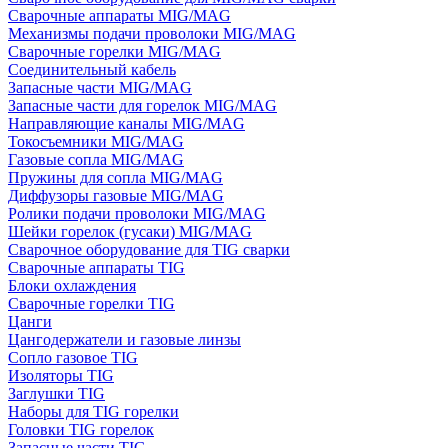
Сварочные аппараты MIG/MAG
Механизмы подачи проволоки MIG/MAG
Сварочные горелки MIG/MAG
Соединительный кабель
Запасные части MIG/MAG
Запасные части для горелок MIG/MAG
Направляющие каналы MIG/MAG
Токосъемники MIG/MAG
Газовые сопла MIG/MAG
Пружины для сопла MIG/MAG
Диффузоры газовые MIG/MAG
Ролики подачи проволоки MIG/MAG
Шейки горелок (гусаки) MIG/MAG
Сварочное оборудование для TIG сварки
Сварочные аппараты TIG
Блоки охлаждения
Сварочные горелки TIG
Цанги
Цангодержатели и газовые линзы
Сопло газовое TIG
Изоляторы TIG
Заглушки TIG
Наборы для TIG горелки
Головки TIG горелок
Запасные части TIG