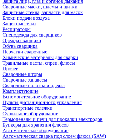
Защита лица, глаз и органов дыхания
Сварочные маски, шлемы и щитки
Защитные стекла, запчасти для масок
Блоки подачи воздуха
Защитные очки
Респираторы
Спецодежда для сварщиков
Одежда сварщика
Обувь сварщика
Перчатки сварочные
Химические материалы для сварки
Травильные пасты, спреи, флюсы
Прочее
Сварочные шторы
Сварочные занавесы
Сварочные полотна и одеяла
Комплектующие
Вспомогательное оборудование
Пульты дистанционного управления
Транспортные тележки
Сушильное оборудование
Термопеналы и печи для прокалки электродов
Бункеры для хранения флюсов
Автоматическое оборудование
Автоматическая сварка под слоем флюса (SAW)