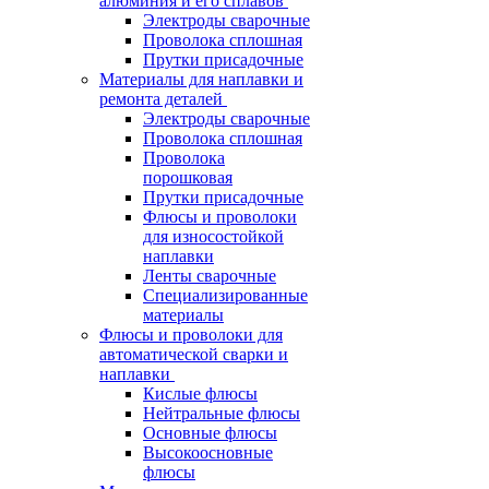
алюминия и его сплавов
Электроды сварочные
Проволока сплошная
Прутки присадочные
Материалы для наплавки и
ремонта деталей
Электроды сварочные
Проволока сплошная
Проволока
порошковая
Прутки присадочные
Флюсы и проволоки
для износостойкой
наплавки
Ленты сварочные
Специализированные
материалы
Флюсы и проволоки для
автоматической сварки и
наплавки
Кислые флюсы
Нейтральные флюсы
Основные флюсы
Высокоосновные
флюсы