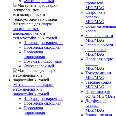
Флюс сварочный
проволоки
MIG/MAG
Сварочные
горелки
MIG/MAG
Материалы для сварки
Соединительны
легированных
кабель
высокопрочных и
Запасные части
теплоустойчивых сталей
MIG/MAG
Электроды сварочные
Запасные части
Проволока сплошная
для горелок
Проволока
MIG/MAG
порошковая
Направляющие
Прутки присадочные
каналы
Флюс сварочный
MIG/MAG
Токосъемники
MIG/MAG
Газовые сопла
Материалы для сварки
MIG/MAG
нержавеющих и
Пружины для
жаростойких сталей
сопла MIG/MAG
Электроды сварочные
Диффузоры
Проволока сплошная
газовые
Проволока
MIG/MAG
порошковая
Ролики подачи