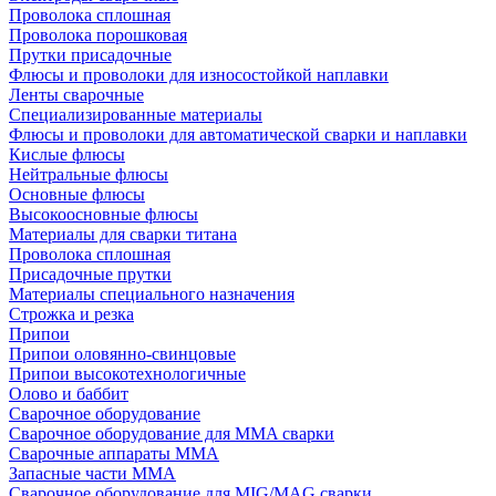
Проволока сплошная
Проволока порошковая
Прутки присадочные
Флюсы и проволоки для износостойкой наплавки
Ленты сварочные
Специализированные материалы
Флюсы и проволоки для автоматической сварки и наплавки
Кислые флюсы
Нейтральные флюсы
Основные флюсы
Высокоосновные флюсы
Материалы для сварки титана
Проволока сплошная
Присадочные прутки
Материалы специального назначения
Строжка и резка
Припои
Припои оловянно-свинцовые
Припои высокотехнологичные
Олово и баббит
Сварочное оборудование
Сварочное оборудование для MMA сварки
Сварочные аппараты MMA
Запасные части MMA
Сварочное оборудование для MIG/MAG сварки