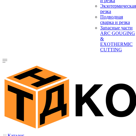
и резка
Экзотермическая
резка
Подводная
сварка и резка
Запасные части
ARC GOUGING
&
EXOTHERMIC
CUTTING
Каталог