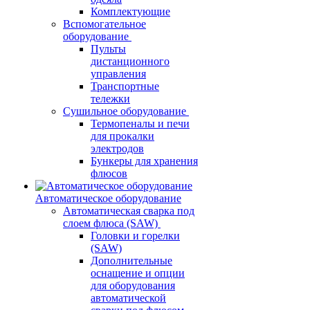
Комплектующие
Вспомогательное
оборудование
Пульты
дистанционного
управления
Транспортные
тележки
Сушильное оборудование
Термопеналы и печи
для прокалки
электродов
Бункеры для хранения
флюсов
Автоматическое оборудование
Автоматическая сварка под
слоем флюса (SAW)
Головки и горелки
(SAW)
Дополнительные
оснащение и опции
для оборудования
автоматической