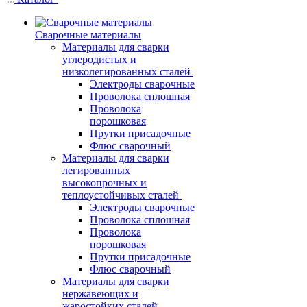
Сварочные материалы
Материалы для сварки
углеродистых и
низколегированных сталей
Электроды сварочные
Проволока сплошная
Проволока
порошковая
Прутки присадочные
Флюс сварочный
Материалы для сварки
легированных
высокопрочных и
теплоустойчивых сталей
Электроды сварочные
Проволока сплошная
Проволока
порошковая
Прутки присадочные
Флюс сварочный
Материалы для сварки
нержавеющих и
жаростойких сталей