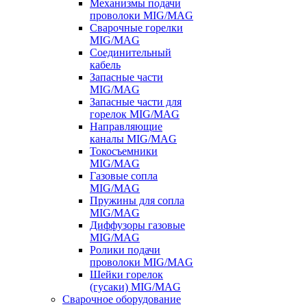
Механизмы подачи
проволоки MIG/MAG
Сварочные горелки
MIG/MAG
Соединительный
кабель
Запасные части
MIG/MAG
Запасные части для
горелок MIG/MAG
Направляющие
каналы MIG/MAG
Токосъемники
MIG/MAG
Газовые сопла
MIG/MAG
Пружины для сопла
MIG/MAG
Диффузоры газовые
MIG/MAG
Ролики подачи
проволоки MIG/MAG
Шейки горелок
(гусаки) MIG/MAG
Сварочное оборудование