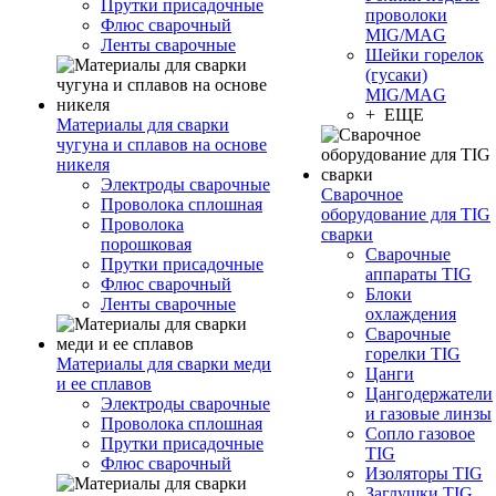
Прутки присадочные
проволоки
Флюс сварочный
MIG/MAG
Ленты сварочные
Шейки горелок
(гусаки)
MIG/MAG
+ ЕЩЕ
Материалы для сварки
чугуна и сплавов на основе
никеля
Электроды сварочные
Сварочное
Проволока сплошная
оборудование для TIG
Проволока
сварки
порошковая
Сварочные
Прутки присадочные
аппараты TIG
Флюс сварочный
Блоки
Ленты сварочные
охлаждения
Сварочные
горелки TIG
Материалы для сварки меди
Цанги
и ее сплавов
Цангодержатели
Электроды сварочные
и газовые линзы
Проволока сплошная
Сопло газовое
Прутки присадочные
TIG
Флюс сварочный
Изоляторы TIG
Заглушки TIG