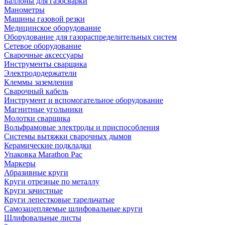
Баллоны для газосварки
Манометры
Машины газовой резки
Медицинское оборудование
Оборудование для газораспределительных систем
Сетевое оборудование
Сварочные аксессуары
Инструменты сварщика
Электрододержатели
Клеммы заземления
Сварочный кабель
Инструмент и вспомогательное оборудование
Магнитные угольники
Молотки сварщика
Вольфрамовые электроды и приспособления
Системы вытяжки сварочных дымов
Керамические подкладки
Упаковка Marathon Pac
Маркеры
Абразивные круги
Круги отрезные по металлу
Круги зачистные
Круги лепестковые тарельчатые
Самозацепляемые шлифовальные круги
Шлифовальные листы