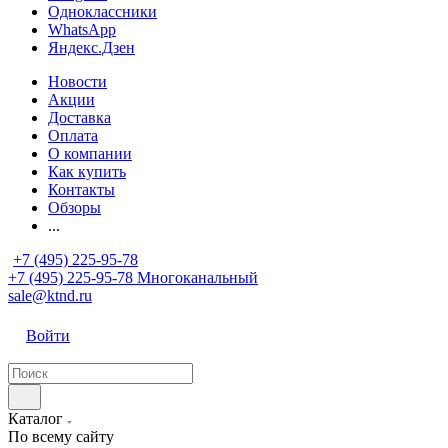
Одноклассники
WhatsApp
Яндекс.Дзен
Новости
Акции
Доставка
Оплата
О компании
Как купить
Контакты
Обзоры
...
+7 (495) 225-95-78
+7 (495) 225-95-78
Многоканальный
sale@ktnd.ru
Войти
Каталог
По всему сайту