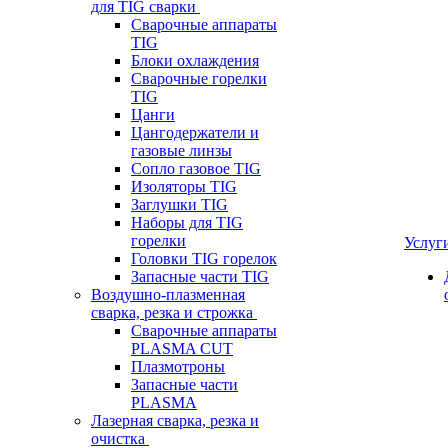
для TIG сварки
Сварочные аппараты
TIG
Блоки охлаждения
Сварочные горелки
TIG
Цанги
Цангодержатели и
газовые линзы
Сопло газовое TIG
Изоляторы TIG
Заглушки TIG
Наборы для TIG
горелки
Услуг
Головки TIG горелок
Запасные части TIG
Воздушно-плазменная
сварка, резка и строжка
Сварочные аппараты
PLASMA CUT
Плазмотроны
Запасные части
PLASMA
Лазерная сварка, резка и
очистка