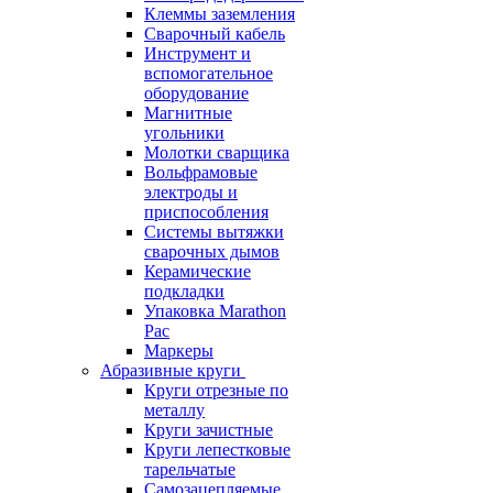
Клеммы заземления
Сварочный кабель
Инструмент и
вспомогательное
оборудование
Магнитные
угольники
Молотки сварщика
Вольфрамовые
электроды и
приспособления
Системы вытяжки
сварочных дымов
Керамические
подкладки
Упаковка Marathon
Pac
Маркеры
Абразивные круги
Круги отрезные по
металлу
Круги зачистные
Круги лепестковые
тарельчатые
Самозацепляемые