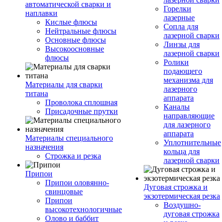
автоматической сварки и
Горелки
наплавки
лазерные
Кислые флюсы
Сопла для
Нейтральные флюсы
лазерной сварки
Основные флюсы
Линзы для
Высокоосновные
лазерной сварки
флюсы
Ролики
подающего
механизма для
Материалы для сварки
лазерного
титана
аппарата
Проволока сплошная
Каналы
Присадочные прутки
направляющие
для лазерного
аппарата
Материалы специального
Уплотнительные
назначения
кольца для
Строжка и резка
лазерной сварки
Припои
Припои оловянно-
Дуговая строжка и
свинцовые
экзотермическая резка
Припои
Воздушно-
высокотехнологичные
дуговая строжка
Олово и баббит