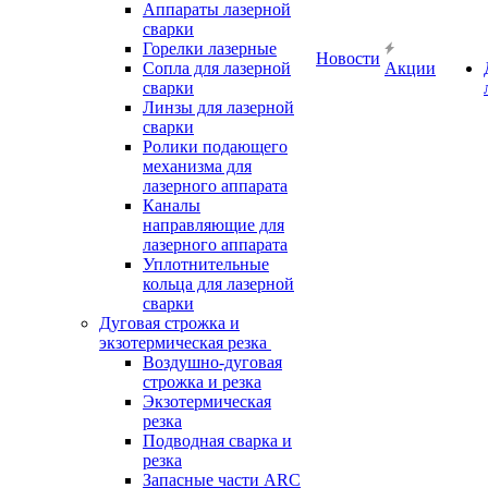
Аппараты лазерной
сварки
Горелки лазерные
Новости
Сопла для лазерной
Акции
сварки
Линзы для лазерной
сварки
Ролики подающего
механизма для
лазерного аппарата
Каналы
направляющие для
лазерного аппарата
Уплотнительные
кольца для лазерной
сварки
Дуговая строжка и
экзотермическая резка
Воздушно-дуговая
строжка и резка
Экзотермическая
резка
Подводная сварка и
резка
Запасные части ARC