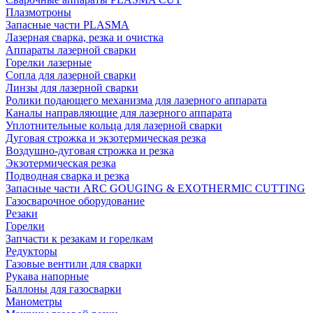
Плазмотроны
Запасные части PLASMA
Лазерная сварка, резка и очистка
Аппараты лазерной сварки
Горелки лазерные
Сопла для лазерной сварки
Линзы для лазерной сварки
Ролики подающего механизма для лазерного аппарата
Каналы направляющие для лазерного аппарата
Уплотнительные кольца для лазерной сварки
Дуговая строжка и экзотермическая резка
Воздушно-дуговая строжка и резка
Экзотермическая резка
Подводная сварка и резка
Запасные части ARC GOUGING & EXOTHERMIC CUTTING
Газосварочное оборудование
Резаки
Горелки
Запчасти к резакам и горелкам
Редукторы
Газовые вентили для сварки
Рукава напорные
Баллоны для газосварки
Манометры