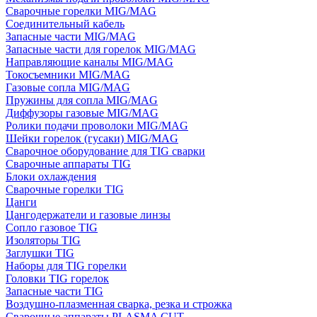
Сварочные горелки MIG/MAG
Соединительный кабель
Запасные части MIG/MAG
Запасные части для горелок MIG/MAG
Направляющие каналы MIG/MAG
Токосъемники MIG/MAG
Газовые сопла MIG/MAG
Пружины для сопла MIG/MAG
Диффузоры газовые MIG/MAG
Ролики подачи проволоки MIG/MAG
Шейки горелок (гусаки) MIG/MAG
Сварочное оборудование для TIG сварки
Сварочные аппараты TIG
Блоки охлаждения
Сварочные горелки TIG
Цанги
Цангодержатели и газовые линзы
Сопло газовое TIG
Изоляторы TIG
Заглушки TIG
Наборы для TIG горелки
Головки TIG горелок
Запасные части TIG
Воздушно-плазменная сварка, резка и строжка
Сварочные аппараты PLASMA CUT