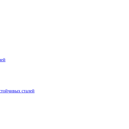
лей
стойчивых сталей