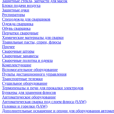
Защитные стекла, запчасти для масок
Блоки подачи воздуха
Защитные очки
Респираторы
Спецодежда для сварщиков
Одежда сварщика
Обувь сварщика
Перчатки сварочные
Химические материалы для сварки
Травильные пасты, спреи, флюсы
Прочее
Сварочные шторы
Сварочные занавесы
Сварочные полотна и одеяла
Комплектующие
Вспомогательное оборудование
Пульты дистанционного управления
Транспортные тележки
Сушильное оборудование
Термопеналы и печи для прокалки электродов
Бункеры для хранения флюсов
Автоматическое оборудование
Автоматическая сварка под слоем флюса (SAW)
Головки и горелки (SAW)
Дополнительные оснащение и опции для оборудования автома