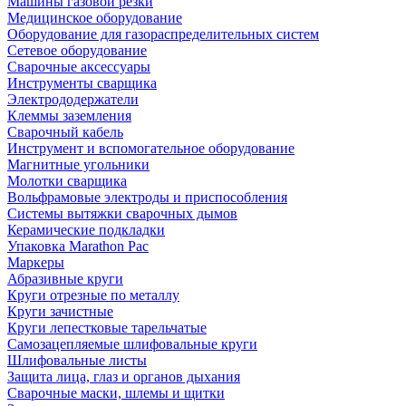
Машины газовой резки
Медицинское оборудование
Оборудование для газораспределительных систем
Сетевое оборудование
Сварочные аксессуары
Инструменты сварщика
Электрододержатели
Клеммы заземления
Сварочный кабель
Инструмент и вспомогательное оборудование
Магнитные угольники
Молотки сварщика
Вольфрамовые электроды и приспособления
Системы вытяжки сварочных дымов
Керамические подкладки
Упаковка Marathon Pac
Маркеры
Абразивные круги
Круги отрезные по металлу
Круги зачистные
Круги лепестковые тарельчатые
Самозацепляемые шлифовальные круги
Шлифовальные листы
Защита лица, глаз и органов дыхания
Сварочные маски, шлемы и щитки