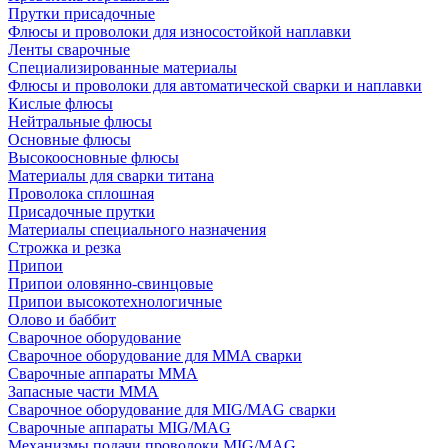
Прутки присадочные
Флюсы и проволоки для износостойкой наплавки
Ленты сварочные
Специализированные материалы
Флюсы и проволоки для автоматической сварки и наплавки
Кислые флюсы
Нейтральные флюсы
Основные флюсы
Высокоосновные флюсы
Материалы для сварки титана
Проволока сплошная
Присадочные прутки
Материалы специального назначения
Строжка и резка
Припои
Припои оловянно-свинцовые
Припои высокотехнологичные
Олово и баббит
Сварочное оборудование
Сварочное оборудование для MMA сварки
Сварочные аппараты MMA
Запасные части MMA
Сварочное оборудование для MIG/MAG сварки
Сварочные аппараты MIG/MAG
Механизмы подачи проволоки MIG/MAG