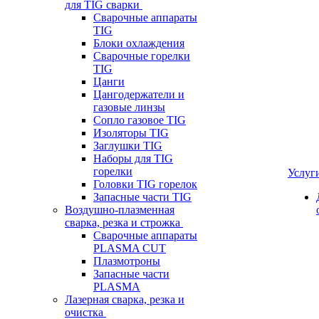
для TIG сварки
Сварочные аппараты
TIG
Блоки охлаждения
Сварочные горелки
TIG
Цанги
Цангодержатели и
газовые линзы
Сопло газовое TIG
Изоляторы TIG
Заглушки TIG
Наборы для TIG
горелки
Услуг
Головки TIG горелок
Запасные части TIG
Воздушно-плазменная
сварка, резка и строжка
Сварочные аппараты
PLASMA CUT
Плазмотроны
Запасные части
PLASMA
Лазерная сварка, резка и
очистка