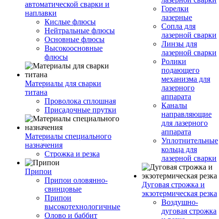
автоматической сварки и
Горелки
наплавки
лазерные
Кислые флюсы
Сопла для
Нейтральные флюсы
лазерной сварки
Основные флюсы
Линзы для
Высокоосновные
лазерной сварки
флюсы
Ролики
подающего
механизма для
Материалы для сварки
лазерного
титана
аппарата
Проволока сплошная
Каналы
Присадочные прутки
направляющие
для лазерного
аппарата
Материалы специального
Уплотнительные
назначения
кольца для
Строжка и резка
лазерной сварки
Припои
Припои оловянно-
Дуговая строжка и
свинцовые
экзотермическая резка
Припои
Воздушно-
высокотехнологичные
дуговая строжка
Олово и баббит