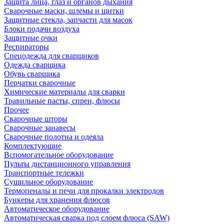
Защита лица, глаз и органов дыхания
Сварочные маски, шлемы и щитки
Защитные стекла, запчасти для масок
Блоки подачи воздуха
Защитные очки
Респираторы
Спецодежда для сварщиков
Одежда сварщика
Обувь сварщика
Перчатки сварочные
Химические материалы для сварки
Травильные пасты, спреи, флюсы
Прочее
Сварочные шторы
Сварочные занавесы
Сварочные полотна и одеяла
Комплектующие
Вспомогательное оборудование
Пульты дистанционного управления
Транспортные тележки
Сушильное оборудование
Термопеналы и печи для прокалки электродов
Бункеры для хранения флюсов
Автоматическое оборудование
Автоматическая сварка под слоем флюса (SAW)