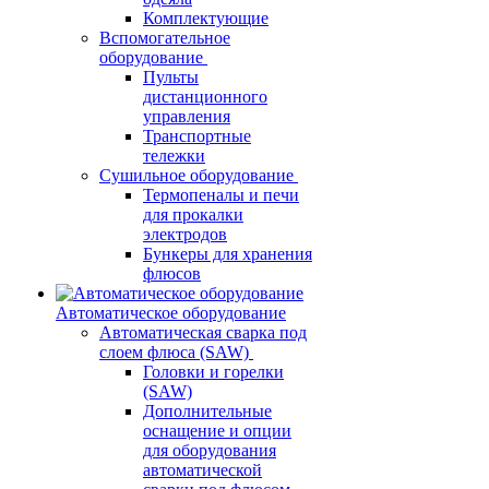
Комплектующие
Вспомогательное
оборудование
Пульты
дистанционного
управления
Транспортные
тележки
Сушильное оборудование
Термопеналы и печи
для прокалки
электродов
Бункеры для хранения
флюсов
Автоматическое оборудование
Автоматическая сварка под
слоем флюса (SAW)
Головки и горелки
(SAW)
Дополнительные
оснащение и опции
для оборудования
автоматической