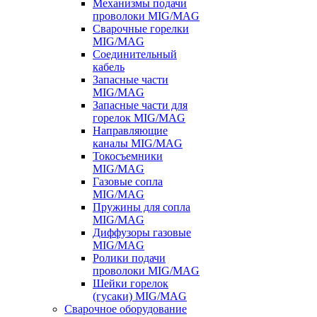
Механизмы подачи
проволоки MIG/MAG
Сварочные горелки
MIG/MAG
Соединительный
кабель
Запасные части
MIG/MAG
Запасные части для
горелок MIG/MAG
Направляющие
каналы MIG/MAG
Токосъемники
MIG/MAG
Газовые сопла
MIG/MAG
Пружины для сопла
MIG/MAG
Диффузоры газовые
MIG/MAG
Ролики подачи
проволоки MIG/MAG
Шейки горелок
(гусаки) MIG/MAG
Сварочное оборудование