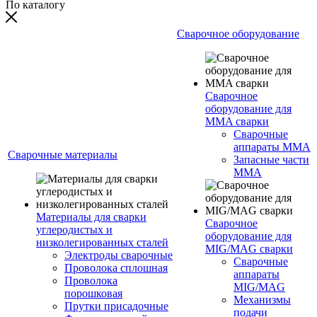
По каталогу
Сварочное оборудование
Сварочное
оборудование для
MMA сварки
Сварочные
аппараты MMA
Сварочные материалы
Запасные части
MMA
Материалы для сварки
Сварочное
углеродистых и
оборудование для
низколегированных сталей
MIG/MAG сварки
Электроды сварочные
Сварочные
Проволока сплошная
аппараты
Проволока
MIG/MAG
порошковая
Механизмы
Прутки присадочные
подачи