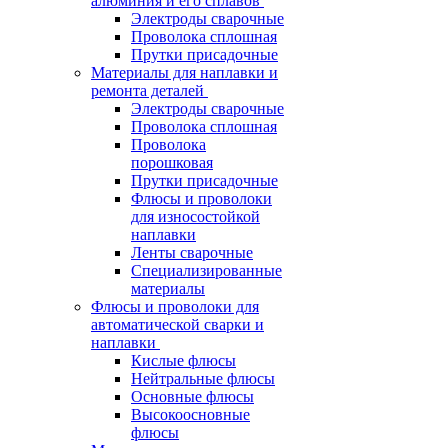
алюминия и его сплавов
Электроды сварочные
Проволока сплошная
Прутки присадочные
Материалы для наплавки и
ремонта деталей
Электроды сварочные
Проволока сплошная
Проволока
порошковая
Прутки присадочные
Флюсы и проволоки
для износостойкой
наплавки
Ленты сварочные
Специализированные
материалы
Флюсы и проволоки для
автоматической сварки и
наплавки
Кислые флюсы
Нейтральные флюсы
Основные флюсы
Высокоосновные
флюсы