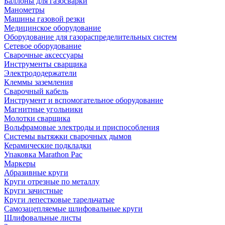
Баллоны для газосварки
Манометры
Машины газовой резки
Медицинское оборудование
Оборудование для газораспределительных систем
Сетевое оборудование
Сварочные аксессуары
Инструменты сварщика
Электрододержатели
Клеммы заземления
Сварочный кабель
Инструмент и вспомогательное оборудование
Магнитные угольники
Молотки сварщика
Вольфрамовые электроды и приспособления
Системы вытяжки сварочных дымов
Керамические подкладки
Упаковка Marathon Pac
Маркеры
Абразивные круги
Круги отрезные по металлу
Круги зачистные
Круги лепестковые тарельчатые
Самозацепляемые шлифовальные круги
Шлифовальные листы