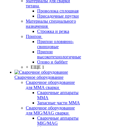
Материалы для сварки
титана
Проволока сплошная
Присадочные прутки
Материалы специального
назначения
Строжка и резка
Припои
Припои оловянно-
свинцовые
Припои
высокотехнологичные
Олово и баббит
+ ЕЩЕ 1
Сварочное оборудование
Сварочное оборудование
для MMA сварки
Сварочные аппараты
MMA
Запасные части MMA
Сварочное оборудование
для MIG/MAG сварки
Сварочные аппараты
MIG/MAG