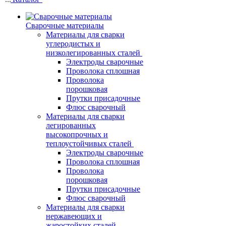
Сварочные материалы
Материалы для сварки
углеродистых и
низколегированных сталей
Электроды сварочные
Проволока сплошная
Проволока
порошковая
Прутки присадочные
Флюс сварочный
Материалы для сварки
легированных
высокопрочных и
теплоустойчивых сталей
Электроды сварочные
Проволока сплошная
Проволока
порошковая
Прутки присадочные
Флюс сварочный
Материалы для сварки
нержавеющих и
жаростойких сталей