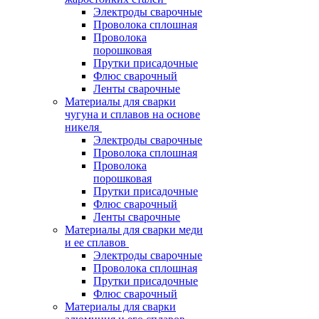
Электроды сварочные
Проволока сплошная
Проволока
порошковая
Прутки присадочные
Флюс сварочный
Ленты сварочные
Материалы для сварки
чугуна и сплавов на основе
никеля
Электроды сварочные
Проволока сплошная
Проволока
порошковая
Прутки присадочные
Флюс сварочный
Ленты сварочные
Материалы для сварки меди
и ее сплавов
Электроды сварочные
Проволока сплошная
Прутки присадочные
Флюс сварочный
Материалы для сварки