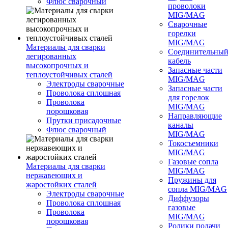
Флюс сварочный
проволоки
MIG/MAG
Сварочные
горелки
MIG/MAG
Материалы для сварки
Соединительны
легированных
кабель
высокопрочных и
Запасные части
теплоустойчивых сталей
MIG/MAG
Электроды сварочные
Запасные части
Проволока сплошная
для горелок
Проволока
MIG/MAG
порошковая
Направляющие
Прутки присадочные
каналы
Флюс сварочный
MIG/MAG
Токосъемники
MIG/MAG
Газовые сопла
Материалы для сварки
MIG/MAG
нержавеющих и
Пружины для
жаростойких сталей
сопла MIG/MAG
Электроды сварочные
Диффузоры
Проволока сплошная
газовые
Проволока
MIG/MAG
порошковая
Ролики подачи