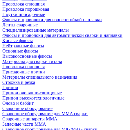
Проволока сплошная
Проволока порошковая
Прутки присадочные
Флюсы и проволоки для износостойкой наплавки
Ленты сварочные
Специализированные материалы
Флюсы и проволоки для автоматической сварки и наплавки
Кислые флюсы
Нейтральные флюсы
Основные флюсы
Высокоосновные флюсы
Материалы для сварки титана
Проволока сплошная
Присадочные прутки
Материалы специального назначения
Строжка и резка
Припои
Припои оловянно-свинцовые
Припои высокотехнологичные
Олово и баббит
Сварочное оборудование
Сварочное оборудование для MMA сварки
Сварочные аппараты MMA
Запасные части MMA
Сварочное оборудование для MIG/MAG сварки