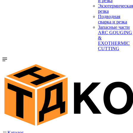
и резка
Экзотермическая
резка
Подводная
сварка и резка
Запасные части
ARC GOUGING
&
EXOTHERMIC
CUTTING
Каталог