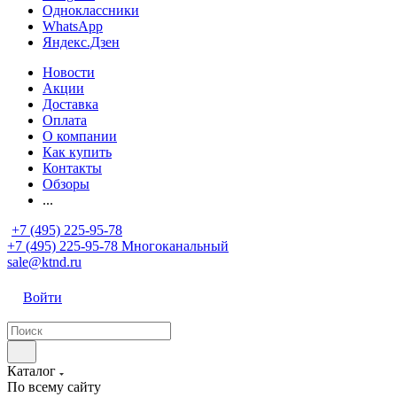
Одноклассники
WhatsApp
Яндекс.Дзен
Новости
Акции
Доставка
Оплата
О компании
Как купить
Контакты
Обзоры
...
+7 (495) 225-95-78
+7 (495) 225-95-78
Многоканальный
sale@ktnd.ru
Войти
Каталог
По всему сайту