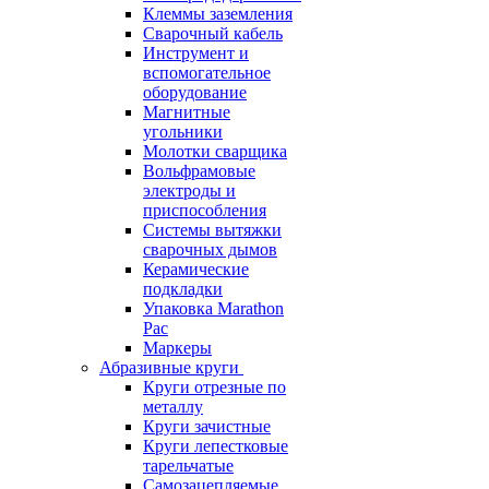
Клеммы заземления
Сварочный кабель
Инструмент и
вспомогательное
оборудование
Магнитные
угольники
Молотки сварщика
Вольфрамовые
электроды и
приспособления
Системы вытяжки
сварочных дымов
Керамические
подкладки
Упаковка Marathon
Pac
Маркеры
Абразивные круги
Круги отрезные по
металлу
Круги зачистные
Круги лепестковые
тарельчатые
Самозацепляемые