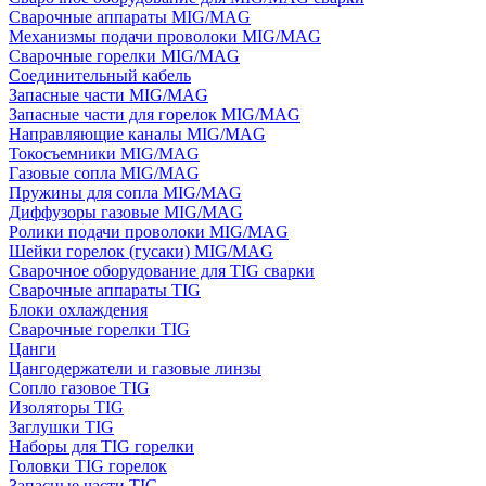
Сварочные аппараты MIG/MAG
Механизмы подачи проволоки MIG/MAG
Сварочные горелки MIG/MAG
Соединительный кабель
Запасные части MIG/MAG
Запасные части для горелок MIG/MAG
Направляющие каналы MIG/MAG
Токосъемники MIG/MAG
Газовые сопла MIG/MAG
Пружины для сопла MIG/MAG
Диффузоры газовые MIG/MAG
Ролики подачи проволоки MIG/MAG
Шейки горелок (гусаки) MIG/MAG
Сварочное оборудование для TIG сварки
Сварочные аппараты TIG
Блоки охлаждения
Сварочные горелки TIG
Цанги
Цангодержатели и газовые линзы
Сопло газовое TIG
Изоляторы TIG
Заглушки TIG
Наборы для TIG горелки
Головки TIG горелок
Запасные части TIG