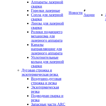
Аппараты лазерной
сварки
Горелки лазерные
Новости
Сопла для лазерной
Акции
сварки
Линзы для лазерной
сварки
Ролики подающего
механизма для
лазерного аппарата
Каналы
направляющие для
лазерного аппарата
Уплотнительные
кольца для лазерной
сварки
Дуговая строжка и
экзотермическая резка
Воздушно-дуговая
строжка и резка
Экзотермическая
резка
Подводная сварка и
резка
Запасные части ARC