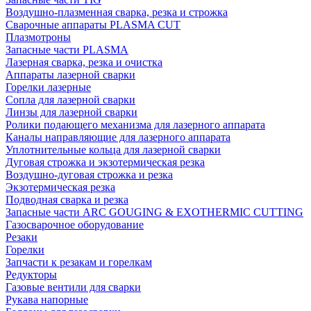
Воздушно-плазменная сварка, резка и строжка
Сварочные аппараты PLASMA CUT
Плазмотроны
Запасные части PLASMA
Лазерная сварка, резка и очистка
Аппараты лазерной сварки
Горелки лазерные
Сопла для лазерной сварки
Линзы для лазерной сварки
Ролики подающего механизма для лазерного аппарата
Каналы направляющие для лазерного аппарата
Уплотнительные кольца для лазерной сварки
Дуговая строжка и экзотермическая резка
Воздушно-дуговая строжка и резка
Экзотермическая резка
Подводная сварка и резка
Запасные части ARC GOUGING & EXOTHERMIC CUTTING
Газосварочное оборудование
Резаки
Горелки
Запчасти к резакам и горелкам
Редукторы
Газовые вентили для сварки
Рукава напорные