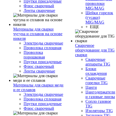
Прутки присадочные
проволоки
Флюс сварочный
MIG/MAG
Ленты сварочные
Шейки горелок
(гусаки)
MIG/MAG
+ ЕЩЕ
Материалы для сварки
чугуна и сплавов на основе
никеля
Электроды сварочные
Сварочное
Проволока сплошная
оборудование для TIG
Проволока
сварки
порошковая
Сварочные
Прутки присадочные
аппараты TIG
Флюс сварочный
Блоки
Ленты сварочные
охлаждения
Сварочные
горелки TIG
Материалы для сварки меди
Цанги
и ее сплавов
Цангодержатели
Электроды сварочные
и газовые линзы
Проволока сплошная
Сопло газовое
Прутки присадочные
TIG
Флюс сварочный
Изоляторы TIG
Заглушки TIG