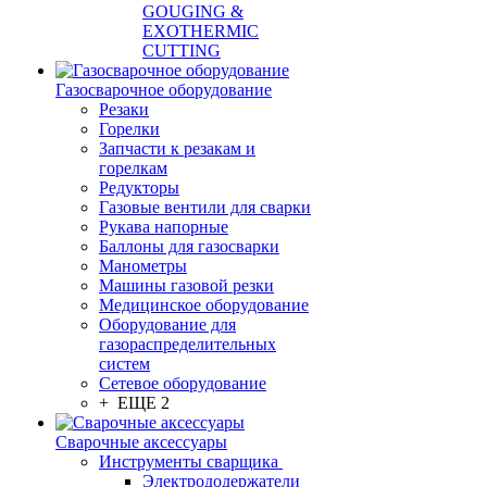
GOUGING &
EXOTHERMIC
CUTTING
Газосварочное оборудование
Резаки
Горелки
Запчасти к резакам и
горелкам
Редукторы
Газовые вентили для сварки
Рукава напорные
Баллоны для газосварки
Манометры
Машины газовой резки
Медицинское оборудование
Оборудование для
газораспределительных
систем
Сетевое оборудование
+ ЕЩЕ 2
Сварочные аксессуары
Инструменты сварщика
Электрододержатели