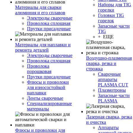
Наборы для TIG
Материалы для сварки
горелки
алюминия и его сплавов
Головки TIG
Электроды сварочные
горелок
Проволока сплошная
Запасные части
Прутки присадочные
TIG
+ ЕЩЕ
Материалы для наплавки и
ремонта деталей
Электроды сварочные
Воздушно-плазменная
Проволока сплошная
сварка, резка и
Проволока
строжка
порошковая
Сварочные
Прутки присадочные
аппараты
Флюсы и проволоки
PLASMA CUT
для износостойкой
Плазмотроны
наплавки
Запасные части
Ленты сварочные
PLASMA
Специализированные
материалы
Лазерная сварка, резка
и очистка
Аппараты
Флюсы и проволоки для
лазерной сварки