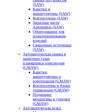
сварки под флюсом
(SAW)
Каретки и
манипуляторы (SAW)
Контроллеры (SAW)
Запасные части
Automation (SAW)
Оборудование для
позиционирования
изделий
Сварочные источники
(SAW)
Автоматическая сварка в
защитных газах
плавящимся электродом
(GMAW)
Каретки,
манипуляторы и
роботизация (GMAW)
Контроллеры и блоки
управления (GMAW)
Подающие
механизмы и горелки
(GMAW)
Автоматическая резка