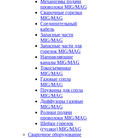
Механизмы подачи
проволоки MIG/MAG
Сварочные горелки
MIG/MAG
Соединительный
кабель
Запасные части
MIG/MAG
Запасные части для
горелок MIG/MAG
Направляющие
каналы MIG/MAG
Токосъемники
MIG/MAG
Газовые сопла
MIG/MAG
Пружины для сопла
MIG/MAG
Диффузоры газовые
MIG/MAG
Ролики подачи
проволоки MIG/MAG
Шейки горелок
(гусаки) MIG/MAG
Сварочное оборудование