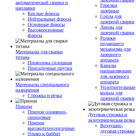
автоматической сварки и
Горелки
наплавки
лазерные
Кислые флюсы
Сопла для
Нейтральные флюсы
лазерной сварки
Основные флюсы
Линзы для
Высокоосновные
лазерной сварки
флюсы
Ролики
подающего
механизма для
Материалы для сварки
лазерного
титана
аппарата
Проволока сплошная
Каналы
Присадочные прутки
направляющие
для лазерного
аппарата
Материалы специального
Уплотнительные
назначения
кольца для
Строжка и резка
лазерной сварки
Припои
Припои оловянно-
Дуговая строжка и
свинцовые
экзотермическая резка
Припои
Воздушно-
высокотехнологичные
дуговая строжка
Олово и баббит