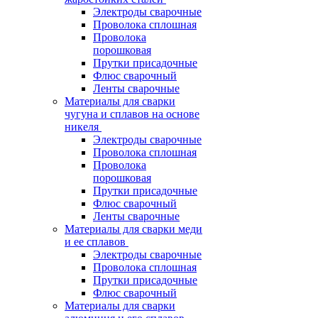
Электроды сварочные
Проволока сплошная
Проволока
порошковая
Прутки присадочные
Флюс сварочный
Ленты сварочные
Материалы для сварки
чугуна и сплавов на основе
никеля
Электроды сварочные
Проволока сплошная
Проволока
порошковая
Прутки присадочные
Флюс сварочный
Ленты сварочные
Материалы для сварки меди
и ее сплавов
Электроды сварочные
Проволока сплошная
Прутки присадочные
Флюс сварочный
Материалы для сварки