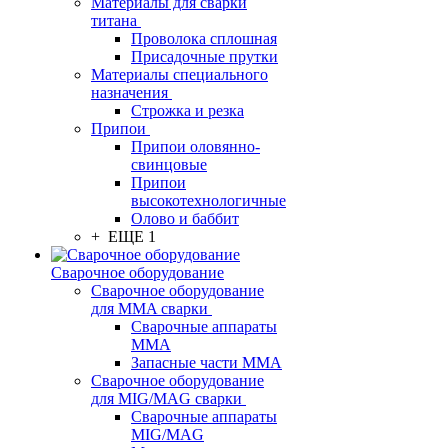
Материалы для сварки
титана
Проволока сплошная
Присадочные прутки
Материалы специального
назначения
Строжка и резка
Припои
Припои оловянно-
свинцовые
Припои
высокотехнологичные
Олово и баббит
+ ЕЩЕ 1
Сварочное оборудование
Сварочное оборудование
для MMA сварки
Сварочные аппараты
MMA
Запасные части MMA
Сварочное оборудование
для MIG/MAG сварки
Сварочные аппараты
MIG/MAG