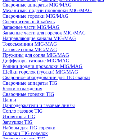
Сварочные аппараты MIG/MAG
Механизмы подачи проволоки MIG/MAG
Сварочные горелки MIG/MAG
Соединительный кабель
Запасные части MIG/MAG
Запасные части для горелок MIG/MAG
Направляющие каналы MIG/MAG
Токосъемники MIG/MAG
Газовые сопла MIG/MAG
Пружины для сопла MIG/MAG
Диффузоры газовые MIG/MAG
Ролики подачи проволоки MIG/MAG
Шейки горелок (гусаки) MIG/MAG
Сварочное оборудование для TIG сварки
Сварочные аппараты TIG
Блоки охлаждения
Сварочные горелки TIG
Цанги
Цангодержатели и газовые линзы
Сопло газовое TIG
Изоляторы TIG
Заглушки TIG
Наборы для TIG горелки
Головки TIG горелок
Запасные части TIG