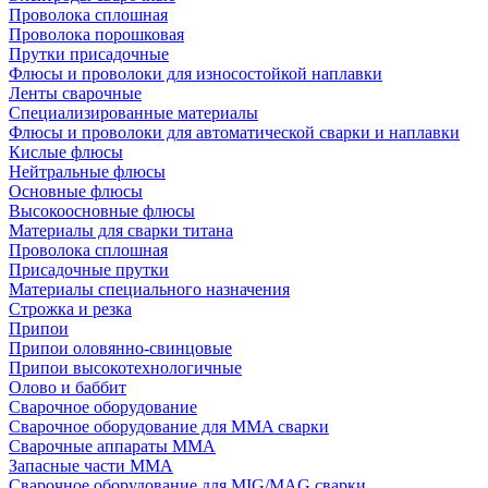
Проволока сплошная
Проволока порошковая
Прутки присадочные
Флюсы и проволоки для износостойкой наплавки
Ленты сварочные
Специализированные материалы
Флюсы и проволоки для автоматической сварки и наплавки
Кислые флюсы
Нейтральные флюсы
Основные флюсы
Высокоосновные флюсы
Материалы для сварки титана
Проволока сплошная
Присадочные прутки
Материалы специального назначения
Строжка и резка
Припои
Припои оловянно-свинцовые
Припои высокотехнологичные
Олово и баббит
Сварочное оборудование
Сварочное оборудование для MMA сварки
Сварочные аппараты MMA
Запасные части MMA
Сварочное оборудование для MIG/MAG сварки