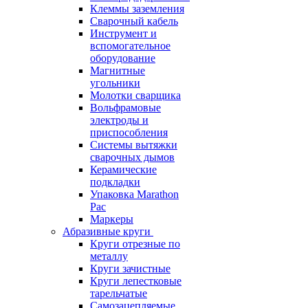
Клеммы заземления
Сварочный кабель
Инструмент и
вспомогательное
оборудование
Магнитные
угольники
Молотки сварщика
Вольфрамовые
электроды и
приспособления
Системы вытяжки
сварочных дымов
Керамические
подкладки
Упаковка Marathon
Pac
Маркеры
Абразивные круги
Круги отрезные по
металлу
Круги зачистные
Круги лепестковые
тарельчатые
Самозацепляемые