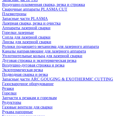
Воздушно-плазменная сварка, резка и строжка
Сварочные аппараты PLASMA CUT
Плазмотроны
Запасные части PLASMA
Лазерная сварка, резка и очистка
Аппараты лазерной сварки
Горелки лазерные
Сопла для лазерной сварки
Линзы для лазерной сварки
Ролики подающего механизма для лазерного аппарата
Каналы направляющие для лазерного аппарата
Уплотнительные кольца для лазерной сварки
Дуговая строжка и экзотермическая резка
Воздушно-дуговая строжка и резка
Экзотермическая резка
Подводная сварка и резка
Запасные части ARC GOUGING & EXOTHERMIC CUTTING
Газосварочное оборудование
Резаки
Горелки
Запчасти к резакам и горелкам
Редукторы
Газовые вентили для сварки
Рукава напорные