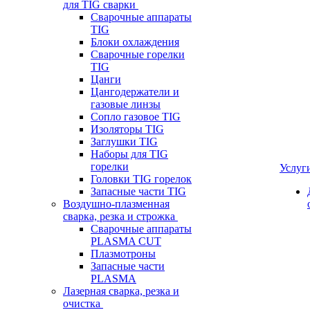
для TIG сварки
Сварочные аппараты
TIG
Блоки охлаждения
Сварочные горелки
TIG
Цанги
Цангодержатели и
газовые линзы
Сопло газовое TIG
Изоляторы TIG
Заглушки TIG
Наборы для TIG
горелки
Услуг
Головки TIG горелок
Запасные части TIG
Воздушно-плазменная
сварка, резка и строжка
Сварочные аппараты
PLASMA CUT
Плазмотроны
Запасные части
PLASMA
Лазерная сварка, резка и
очистка