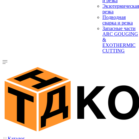
и резка
Экзотермическая
резка
Подводная
сварка и резка
Запасные части
ARC GOUGING
&
EXOTHERMIC
CUTTING
Каталог