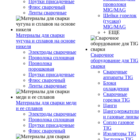
Прутки присадочные
проволоки
Флюс сварочный
MIG/MAG
Ленты сварочные
Шейки горелок
(гусаки)
MIG/MAG
+ ЕЩЕ
Материалы для сварки
чугуна и сплавов на основе
никеля
Электроды сварочные
Сварочное
Проволока сплошная
оборудование для TIG
Проволока
сварки
порошковая
Сварочные
Прутки присадочные
аппараты TIG
Флюс сварочный
Блоки
Ленты сварочные
охлаждения
Сварочные
горелки TIG
Материалы для сварки меди
Цанги
и ее сплавов
Цангодержатели
Электроды сварочные
и газовые линзы
Проволока сплошная
Сопло газовое
Прутки присадочные
TIG
Флюс сварочный
Изоляторы TIG
Заглушки TIG