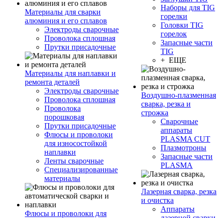
Наборы для TIG
Материалы для сварки
горелки
алюминия и его сплавов
Головки TIG
Электроды сварочные
горелок
Проволока сплошная
Запасные части
Прутки присадочные
TIG
+ ЕЩЕ
Материалы для наплавки и
ремонта деталей
Электроды сварочные
Воздушно-плазменная
Проволока сплошная
сварка, резка и
Проволока
строжка
порошковая
Сварочные
Прутки присадочные
аппараты
Флюсы и проволоки
PLASMA CUT
для износостойкой
Плазмотроны
наплавки
Запасные части
Ленты сварочные
PLASMA
Специализированные
материалы
Лазерная сварка, резка
и очистка
Аппараты
Флюсы и проволоки для
лазерной сварки