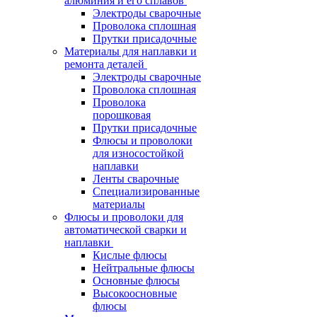
алюминия и его сплавов
Электроды сварочные
Проволока сплошная
Прутки присадочные
Материалы для наплавки и
ремонта деталей
Электроды сварочные
Проволока сплошная
Проволока
порошковая
Прутки присадочные
Флюсы и проволоки
для износостойкой
наплавки
Ленты сварочные
Специализированные
материалы
Флюсы и проволоки для
автоматической сварки и
наплавки
Кислые флюсы
Нейтральные флюсы
Основные флюсы
Высокоосновные
флюсы