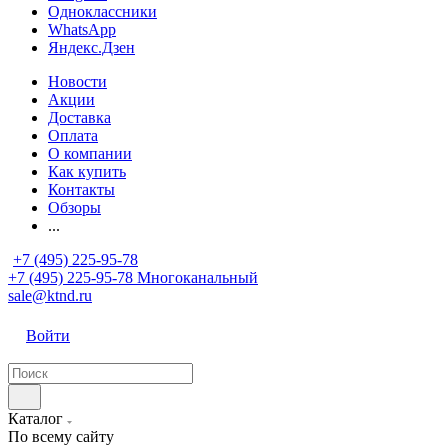
Одноклассники
WhatsApp
Яндекс.Дзен
Новости
Акции
Доставка
Оплата
О компании
Как купить
Контакты
Обзоры
...
+7 (495) 225-95-78
+7 (495) 225-95-78
Многоканальный
sale@ktnd.ru
Войти
Каталог
По всему сайту