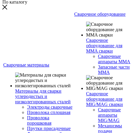
По каталогу
Сварочное оборудование
Сварочное
оборудование для
MMA сварки
Сварочные
аппараты MMA
Сварочные материалы
Запасные части
MMA
Материалы для сварки
Сварочное
углеродистых и
оборудование для
низколегированных сталей
MIG/MAG сварки
Электроды сварочные
Сварочные
Проволока сплошная
аппараты
Проволока
MIG/MAG
порошковая
Механизмы
Прутки присадочные
подачи