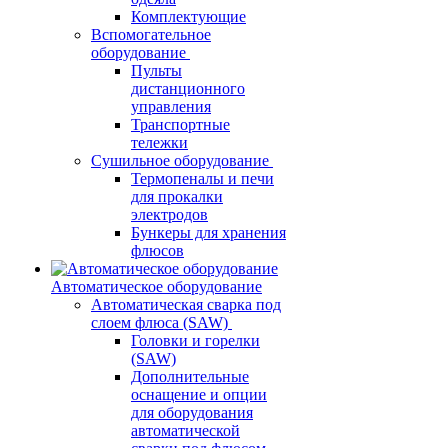
Комплектующие
Вспомогательное
оборудование
Пульты
дистанционного
управления
Транспортные
тележки
Сушильное оборудование
Термопеналы и печи
для прокалки
электродов
Бункеры для хранения
флюсов
Автоматическое оборудование
Автоматическая сварка под
слоем флюса (SAW)
Головки и горелки
(SAW)
Дополнительные
оснащение и опции
для оборудования
автоматической