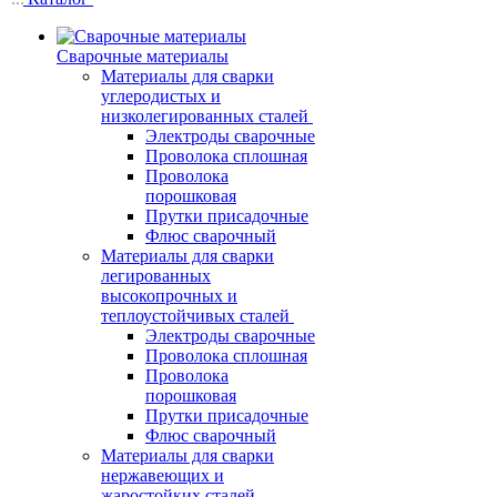
Сварочные материалы
Материалы для сварки
углеродистых и
низколегированных сталей
Электроды сварочные
Проволока сплошная
Проволока
порошковая
Прутки присадочные
Флюс сварочный
Материалы для сварки
легированных
высокопрочных и
теплоустойчивых сталей
Электроды сварочные
Проволока сплошная
Проволока
порошковая
Прутки присадочные
Флюс сварочный
Материалы для сварки
нержавеющих и
жаростойких сталей