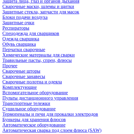
Защита лица, глаз и органов дыхания
Сварочные маски, шлемы и щитки
Защитные стекла, запчасти для масок
Блоки подачи воздуха
Защитные очки
Респираторы
Спецодежда для сварщиков
Одежда сварщика
Обувь сварщика
Перчатки сварочные
Химические материалы для сварки
Травильные пасты, спреи, флюсы
Прочее
Сварочные шторы
Сварочные занавесы
Сварочные полотна и одеяла
Комплектующие
Вспомогательное оборудование
Пульты дистанционного управления
Транспортные тележки
Сушильное оборудование
Термопеналы и печи для прокалки электродов
Бункеры для хранения флюсов
Автоматическое оборудование
Автоматическая сварка под слоем флюса (SAW)