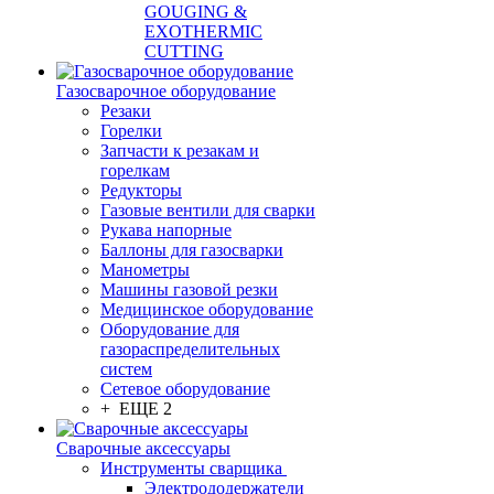
GOUGING &
EXOTHERMIC
CUTTING
Газосварочное оборудование
Резаки
Горелки
Запчасти к резакам и
горелкам
Редукторы
Газовые вентили для сварки
Рукава напорные
Баллоны для газосварки
Манометры
Машины газовой резки
Медицинское оборудование
Оборудование для
газораспределительных
систем
Сетевое оборудование
+ ЕЩЕ 2
Сварочные аксессуары
Инструменты сварщика
Электрододержатели