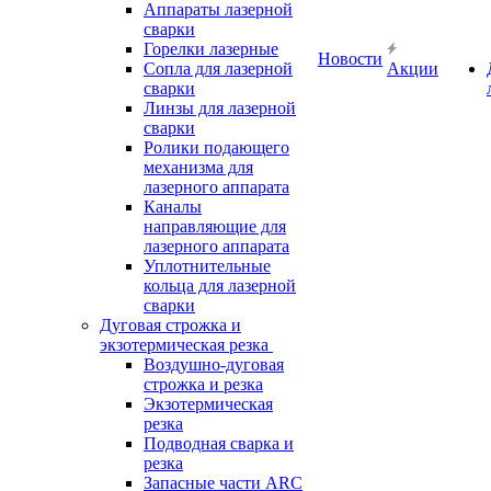
Аппараты лазерной
сварки
Горелки лазерные
Новости
Сопла для лазерной
Акции
сварки
Линзы для лазерной
сварки
Ролики подающего
механизма для
лазерного аппарата
Каналы
направляющие для
лазерного аппарата
Уплотнительные
кольца для лазерной
сварки
Дуговая строжка и
экзотермическая резка
Воздушно-дуговая
строжка и резка
Экзотермическая
резка
Подводная сварка и
резка
Запасные части ARC