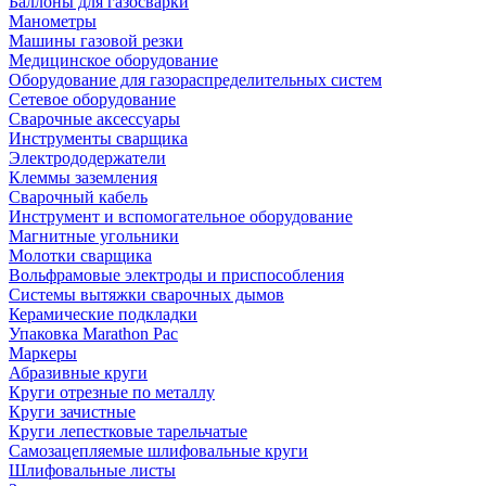
Баллоны для газосварки
Манометры
Машины газовой резки
Медицинское оборудование
Оборудование для газораспределительных систем
Сетевое оборудование
Сварочные аксессуары
Инструменты сварщика
Электрододержатели
Клеммы заземления
Сварочный кабель
Инструмент и вспомогательное оборудование
Магнитные угольники
Молотки сварщика
Вольфрамовые электроды и приспособления
Системы вытяжки сварочных дымов
Керамические подкладки
Упаковка Marathon Pac
Маркеры
Абразивные круги
Круги отрезные по металлу
Круги зачистные
Круги лепестковые тарельчатые
Самозацепляемые шлифовальные круги
Шлифовальные листы