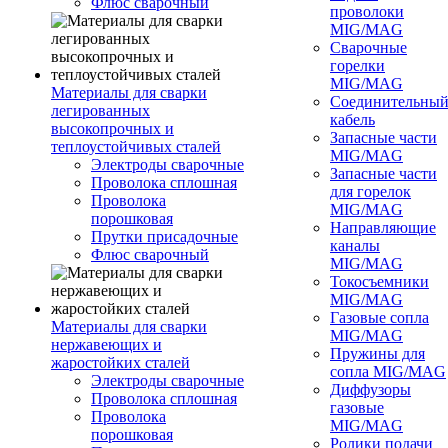
Флюс сварочный
проволоки
MIG/MAG
Сварочные
горелки
MIG/MAG
Материалы для сварки
Соединительны
легированных
кабель
высокопрочных и
Запасные части
теплоустойчивых сталей
MIG/MAG
Электроды сварочные
Запасные части
Проволока сплошная
для горелок
Проволока
MIG/MAG
порошковая
Направляющие
Прутки присадочные
каналы
Флюс сварочный
MIG/MAG
Токосъемники
MIG/MAG
Газовые сопла
Материалы для сварки
MIG/MAG
нержавеющих и
Пружины для
жаростойких сталей
сопла MIG/MAG
Электроды сварочные
Диффузоры
Проволока сплошная
газовые
Проволока
MIG/MAG
порошковая
Ролики подачи