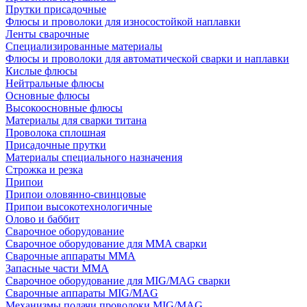
Прутки присадочные
Флюсы и проволоки для износостойкой наплавки
Ленты сварочные
Специализированные материалы
Флюсы и проволоки для автоматической сварки и наплавки
Кислые флюсы
Нейтральные флюсы
Основные флюсы
Высокоосновные флюсы
Материалы для сварки титана
Проволока сплошная
Присадочные прутки
Материалы специального назначения
Строжка и резка
Припои
Припои оловянно-свинцовые
Припои высокотехнологичные
Олово и баббит
Сварочное оборудование
Сварочное оборудование для MMA сварки
Сварочные аппараты MMA
Запасные части MMA
Сварочное оборудование для MIG/MAG сварки
Сварочные аппараты MIG/MAG
Механизмы подачи проволоки MIG/MAG