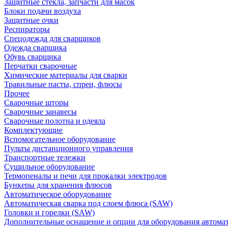
Защитные стекла, запчасти для масок
Блоки подачи воздуха
Защитные очки
Респираторы
Спецодежда для сварщиков
Одежда сварщика
Обувь сварщика
Перчатки сварочные
Химические материалы для сварки
Травильные пасты, спреи, флюсы
Прочее
Сварочные шторы
Сварочные занавесы
Сварочные полотна и одеяла
Комплектующие
Вспомогательное оборудование
Пульты дистанционного управления
Транспортные тележки
Сушильное оборудование
Термопеналы и печи для прокалки электродов
Бункеры для хранения флюсов
Автоматическое оборудование
Автоматическая сварка под слоем флюса (SAW)
Головки и горелки (SAW)
Дополнительные оснащение и опции для оборудования автома