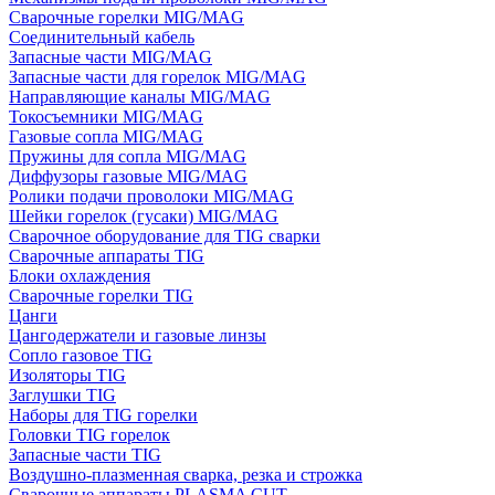
Сварочные горелки MIG/MAG
Соединительный кабель
Запасные части MIG/MAG
Запасные части для горелок MIG/MAG
Направляющие каналы MIG/MAG
Токосъемники MIG/MAG
Газовые сопла MIG/MAG
Пружины для сопла MIG/MAG
Диффузоры газовые MIG/MAG
Ролики подачи проволоки MIG/MAG
Шейки горелок (гусаки) MIG/MAG
Сварочное оборудование для TIG сварки
Сварочные аппараты TIG
Блоки охлаждения
Сварочные горелки TIG
Цанги
Цангодержатели и газовые линзы
Сопло газовое TIG
Изоляторы TIG
Заглушки TIG
Наборы для TIG горелки
Головки TIG горелок
Запасные части TIG
Воздушно-плазменная сварка, резка и строжка
Сварочные аппараты PLASMA CUT