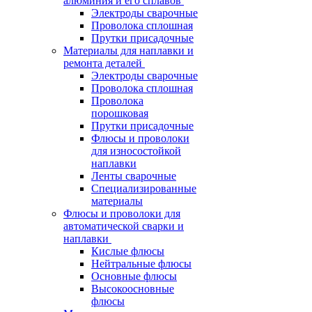
алюминия и его сплавов
Электроды сварочные
Проволока сплошная
Прутки присадочные
Материалы для наплавки и
ремонта деталей
Электроды сварочные
Проволока сплошная
Проволока
порошковая
Прутки присадочные
Флюсы и проволоки
для износостойкой
наплавки
Ленты сварочные
Специализированные
материалы
Флюсы и проволоки для
автоматической сварки и
наплавки
Кислые флюсы
Нейтральные флюсы
Основные флюсы
Высокоосновные
флюсы