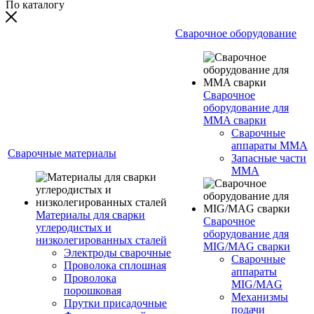
По каталогу
Сварочное оборудование
Сварочное
оборудование для
MMA сварки
Сварочные
аппараты MMA
Сварочные материалы
Запасные части
MMA
Материалы для сварки
Сварочное
углеродистых и
оборудование для
низколегированных сталей
MIG/MAG сварки
Электроды сварочные
Сварочные
Проволока сплошная
аппараты
Проволока
MIG/MAG
порошковая
Механизмы
Прутки присадочные
подачи