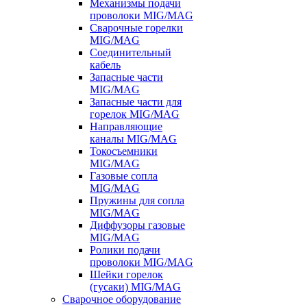
Механизмы подачи
проволоки MIG/MAG
Сварочные горелки
MIG/MAG
Соединительный
кабель
Запасные части
MIG/MAG
Запасные части для
горелок MIG/MAG
Направляющие
каналы MIG/MAG
Токосъемники
MIG/MAG
Газовые сопла
MIG/MAG
Пружины для сопла
MIG/MAG
Диффузоры газовые
MIG/MAG
Ролики подачи
проволоки MIG/MAG
Шейки горелок
(гусаки) MIG/MAG
Сварочное оборудование