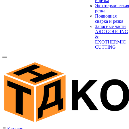
и резка
Экзотермическая
резка
Подводная
сварка и резка
Запасные части
ARC GOUGING
&
EXOTHERMIC
CUTTING
Каталог