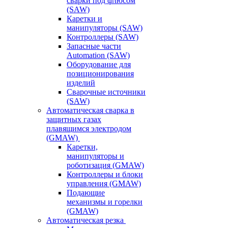
сварки под флюсом
(SAW)
Каретки и
манипуляторы (SAW)
Контроллеры (SAW)
Запасные части
Automation (SAW)
Оборудование для
позиционирования
изделий
Сварочные источники
(SAW)
Автоматическая сварка в
защитных газах
плавящимся электродом
(GMAW)
Каретки,
манипуляторы и
роботизация (GMAW)
Контроллеры и блоки
управления (GMAW)
Подающие
механизмы и горелки
(GMAW)
Автоматическая резка