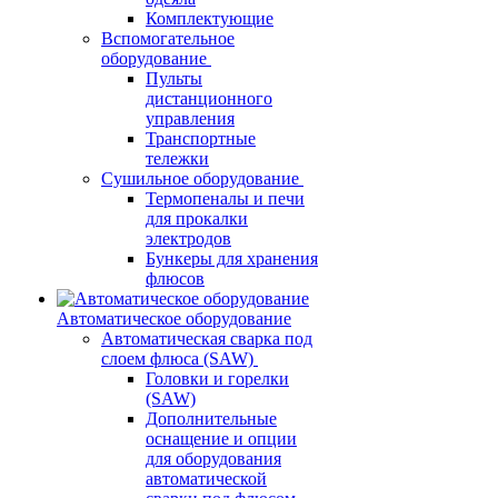
Комплектующие
Вспомогательное
оборудование
Пульты
дистанционного
управления
Транспортные
тележки
Сушильное оборудование
Термопеналы и печи
для прокалки
электродов
Бункеры для хранения
флюсов
Автоматическое оборудование
Автоматическая сварка под
слоем флюса (SAW)
Головки и горелки
(SAW)
Дополнительные
оснащение и опции
для оборудования
автоматической