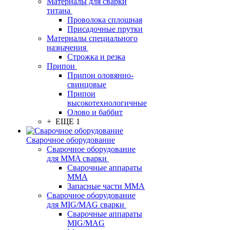
Материалы для сварки
титана
Проволока сплошная
Присадочные прутки
Материалы специального
назначения
Строжка и резка
Припои
Припои оловянно-
свинцовые
Припои
высокотехнологичные
Олово и баббит
+ ЕЩЕ 1
Сварочное оборудование
Сварочное оборудование
для MMA сварки
Сварочные аппараты
MMA
Запасные части MMA
Сварочное оборудование
для MIG/MAG сварки
Сварочные аппараты
MIG/MAG