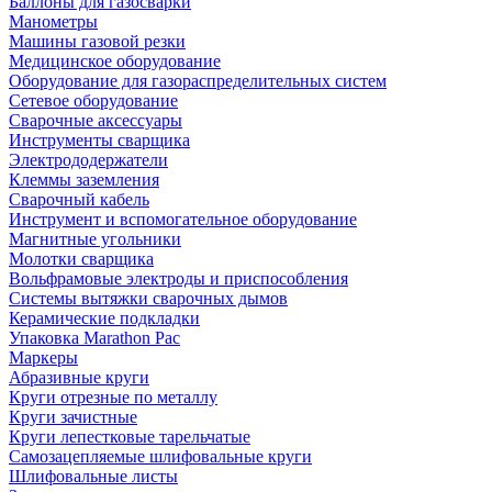
Баллоны для газосварки
Манометры
Машины газовой резки
Медицинское оборудование
Оборудование для газораспределительных систем
Сетевое оборудование
Сварочные аксессуары
Инструменты сварщика
Электрододержатели
Клеммы заземления
Сварочный кабель
Инструмент и вспомогательное оборудование
Магнитные угольники
Молотки сварщика
Вольфрамовые электроды и приспособления
Системы вытяжки сварочных дымов
Керамические подкладки
Упаковка Marathon Pac
Маркеры
Абразивные круги
Круги отрезные по металлу
Круги зачистные
Круги лепестковые тарельчатые
Самозацепляемые шлифовальные круги
Шлифовальные листы