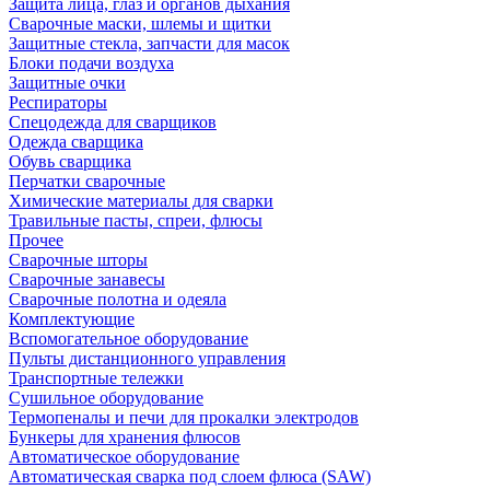
Защита лица, глаз и органов дыхания
Сварочные маски, шлемы и щитки
Защитные стекла, запчасти для масок
Блоки подачи воздуха
Защитные очки
Респираторы
Спецодежда для сварщиков
Одежда сварщика
Обувь сварщика
Перчатки сварочные
Химические материалы для сварки
Травильные пасты, спреи, флюсы
Прочее
Сварочные шторы
Сварочные занавесы
Сварочные полотна и одеяла
Комплектующие
Вспомогательное оборудование
Пульты дистанционного управления
Транспортные тележки
Сушильное оборудование
Термопеналы и печи для прокалки электродов
Бункеры для хранения флюсов
Автоматическое оборудование
Автоматическая сварка под слоем флюса (SAW)