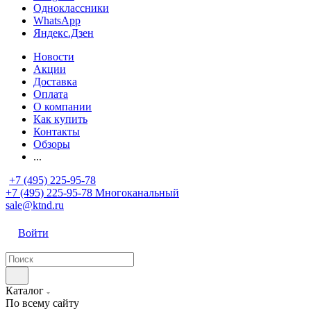
Одноклассники
WhatsApp
Яндекс.Дзен
Новости
Акции
Доставка
Оплата
О компании
Как купить
Контакты
Обзоры
...
+7 (495) 225-95-78
+7 (495) 225-95-78
Многоканальный
sale@ktnd.ru
Войти
Каталог
По всему сайту