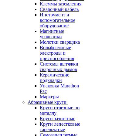
Клеммы заземления
Сварочный кабель
Инструмент и
вспомогательное
оборудование
Магнитные
угольники
Молотки сварщика
Вольфрамовые
электроды и
приспособления
Системы вытяжки
сварочных дымов
Керамические
подкладки
Упаковка Marathon
Pac
Маркеры
Абразивные круги
Круги отрезные по
металлу
Круги зачистные
Круги лепестковые
тарельчатые
Самозацепляемые