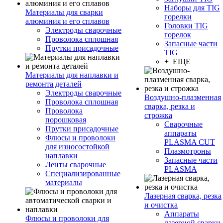
Наборы для TIG
Материалы для сварки
горелки
алюминия и его сплавов
Головки TIG
Электроды сварочные
горелок
Проволока сплошная
Запасные части
Прутки присадочные
TIG
+ ЕЩЕ
Материалы для наплавки и
ремонта деталей
Электроды сварочные
Воздушно-плазменная
Проволока сплошная
сварка, резка и
Проволока
строжка
порошковая
Сварочные
Прутки присадочные
аппараты
Флюсы и проволоки
PLASMA CUT
для износостойкой
Плазмотроны
наплавки
Запасные части
Ленты сварочные
PLASMA
Специализированные
материалы
Лазерная сварка, резка
и очистка
Аппараты
Флюсы и проволоки для
лазерной сварки