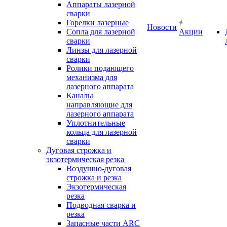
Аппараты лазерной
сварки
Горелки лазерные
Новости
Сопла для лазерной
Акции
сварки
Линзы для лазерной
сварки
Ролики подающего
механизма для
лазерного аппарата
Каналы
направляющие для
лазерного аппарата
Уплотнительные
кольца для лазерной
сварки
Дуговая строжка и
экзотермическая резка
Воздушно-дуговая
строжка и резка
Экзотермическая
резка
Подводная сварка и
резка
Запасные части ARC