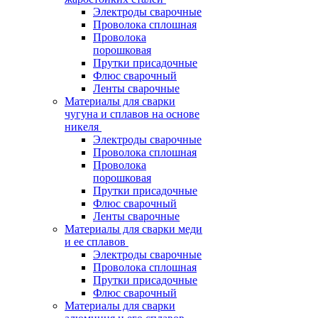
Электроды сварочные
Проволока сплошная
Проволока
порошковая
Прутки присадочные
Флюс сварочный
Ленты сварочные
Материалы для сварки
чугуна и сплавов на основе
никеля
Электроды сварочные
Проволока сплошная
Проволока
порошковая
Прутки присадочные
Флюс сварочный
Ленты сварочные
Материалы для сварки меди
и ее сплавов
Электроды сварочные
Проволока сплошная
Прутки присадочные
Флюс сварочный
Материалы для сварки