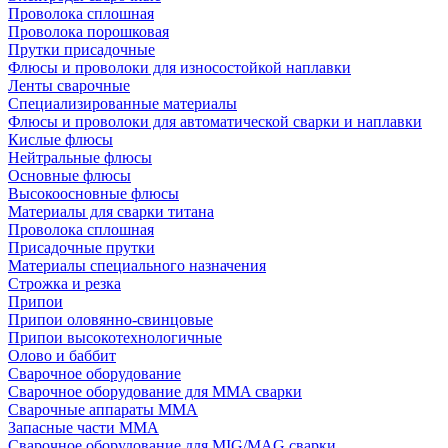
Проволока сплошная
Проволока порошковая
Прутки присадочные
Флюсы и проволоки для износостойкой наплавки
Ленты сварочные
Специализированные материалы
Флюсы и проволоки для автоматической сварки и наплавки
Кислые флюсы
Нейтральные флюсы
Основные флюсы
Высокоосновные флюсы
Материалы для сварки титана
Проволока сплошная
Присадочные прутки
Материалы специального назначения
Строжка и резка
Припои
Припои оловянно-свинцовые
Припои высокотехнологичные
Олово и баббит
Сварочное оборудование
Сварочное оборудование для MMA сварки
Сварочные аппараты MMA
Запасные части MMA
Сварочное оборудование для MIG/MAG сварки