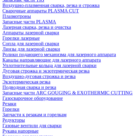
Воздушно-плазменная сварка, резка и строжка
Сварочные аппараты PLASMA CUT
Плазмотроны
Запасные части PLASMA
Лазерная сварка, резка и очистка
Аппараты лазерной сварки
Горелки лазерные
Сопла для лазерной сварки
Линзы для лазерной сварки
Ролики подающего механизма для лазерного аппарата
Каналы направляющие для лазерного аппарата
Уплотнительные кольца для лазерной сварки
Дуговая строжка и экзотермическая резка
Воздушно-дуговая строжка и резка
Экзотермическая резка
Подводная сварка и резка
Запасные части ARC GOUGING & EXOTHERMIC CUTTING
Газосварочное оборудование
Резаки
Горелки
Запчасти к резакам и горелкам
Редукторы
Газовые вентили для сварки
Рукава напорные