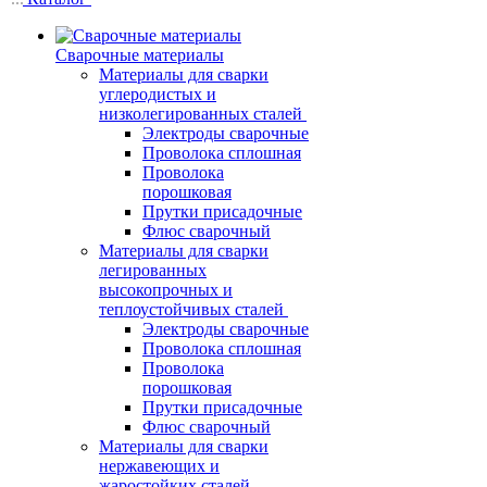
Сварочные материалы
Материалы для сварки
углеродистых и
низколегированных сталей
Электроды сварочные
Проволока сплошная
Проволока
порошковая
Прутки присадочные
Флюс сварочный
Материалы для сварки
легированных
высокопрочных и
теплоустойчивых сталей
Электроды сварочные
Проволока сплошная
Проволока
порошковая
Прутки присадочные
Флюс сварочный
Материалы для сварки
нержавеющих и
жаростойких сталей