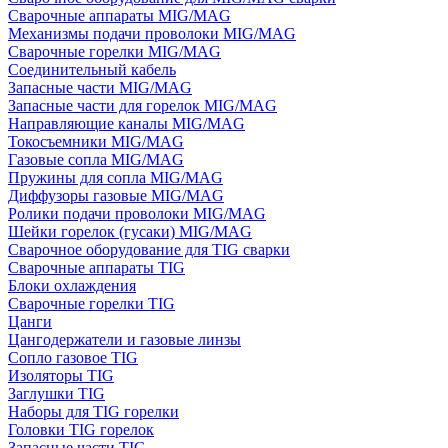
Сварочные аппараты MIG/MAG
Механизмы подачи проволоки MIG/MAG
Сварочные горелки MIG/MAG
Соединительный кабель
Запасные части MIG/MAG
Запасные части для горелок MIG/MAG
Направляющие каналы MIG/MAG
Токосъемники MIG/MAG
Газовые сопла MIG/MAG
Пружины для сопла MIG/MAG
Диффузоры газовые MIG/MAG
Ролики подачи проволоки MIG/MAG
Шейки горелок (гусаки) MIG/MAG
Сварочное оборудование для TIG сварки
Сварочные аппараты TIG
Блоки охлаждения
Сварочные горелки TIG
Цанги
Цангодержатели и газовые линзы
Сопло газовое TIG
Изоляторы TIG
Заглушки TIG
Наборы для TIG горелки
Головки TIG горелок
Запасные части TIG