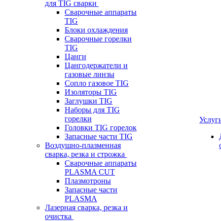
для TIG сварки
Сварочные аппараты
TIG
Блоки охлаждения
Сварочные горелки
TIG
Цанги
Цангодержатели и
газовые линзы
Сопло газовое TIG
Изоляторы TIG
Заглушки TIG
Наборы для TIG
горелки
Услуг
Головки TIG горелок
Запасные части TIG
Воздушно-плазменная
сварка, резка и строжка
Сварочные аппараты
PLASMA CUT
Плазмотроны
Запасные части
PLASMA
Лазерная сварка, резка и
очистка