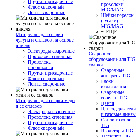
Прутки присадочные
проволоки
Флюс сварочный
MIG/MAG
Ленты сварочные
Шейки горелок
(гусаки)
MIG/MAG
+ ЕЩЕ
Материалы для сварки
чугуна и сплавов на основе
никеля
Электроды сварочные
Сварочное
Проволока сплошная
оборудование для TIG
Проволока
сварки
порошковая
Сварочные
Прутки присадочные
аппараты TIG
Флюс сварочный
Блоки
Ленты сварочные
охлаждения
Сварочные
горелки TIG
Материалы для сварки меди
Цанги
и ее сплавов
Цангодержатели
Электроды сварочные
и газовые линзы
Проволока сплошная
Сопло газовое
Прутки присадочные
TIG
Флюс сварочный
Изоляторы TIG
Заглушки TIG