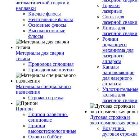
автоматической сварки и
Горелки
наплавки
лазерные
Кислые флюсы
Сопла для
Нейтральные флюсы
лазерной сварки
Основные флюсы
Линзы для
Высокоосновные
лазерной сварки
флюсы
Ролики
подающего
механизма для
Материалы для сварки
лазерного
титана
аппарата
Проволока сплошная
Каналы
Присадочные прутки
направляющие
для лазерного
аппарата
Материалы специального
Уплотнительные
назначения
кольца для
Строжка и резка
лазерной сварки
Припои
Припои оловянно-
Дуговая строжка и
свинцовые
экзотермическая резка
Припои
Воздушно-
высокотехнологичные
дуговая строжка
Олово и баббит