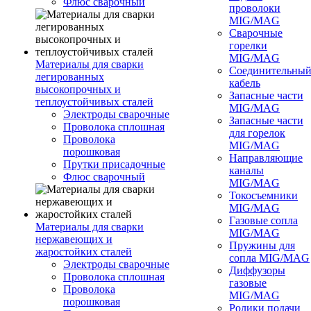
Флюс сварочный
проволоки
MIG/MAG
Сварочные
горелки
MIG/MAG
Материалы для сварки
Соединительны
легированных
кабель
высокопрочных и
Запасные части
теплоустойчивых сталей
MIG/MAG
Электроды сварочные
Запасные части
Проволока сплошная
для горелок
Проволока
MIG/MAG
порошковая
Направляющие
Прутки присадочные
каналы
Флюс сварочный
MIG/MAG
Токосъемники
MIG/MAG
Газовые сопла
Материалы для сварки
MIG/MAG
нержавеющих и
Пружины для
жаростойких сталей
сопла MIG/MAG
Электроды сварочные
Диффузоры
Проволока сплошная
газовые
Проволока
MIG/MAG
порошковая
Ролики подачи