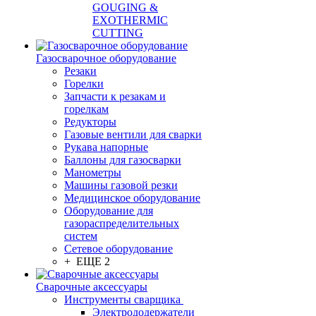
GOUGING &
EXOTHERMIC
CUTTING
Газосварочное оборудование
Резаки
Горелки
Запчасти к резакам и
горелкам
Редукторы
Газовые вентили для сварки
Рукава напорные
Баллоны для газосварки
Манометры
Машины газовой резки
Медицинское оборудование
Оборудование для
газораспределительных
систем
Сетевое оборудование
+ ЕЩЕ 2
Сварочные аксессуары
Инструменты сварщика
Электрододержатели