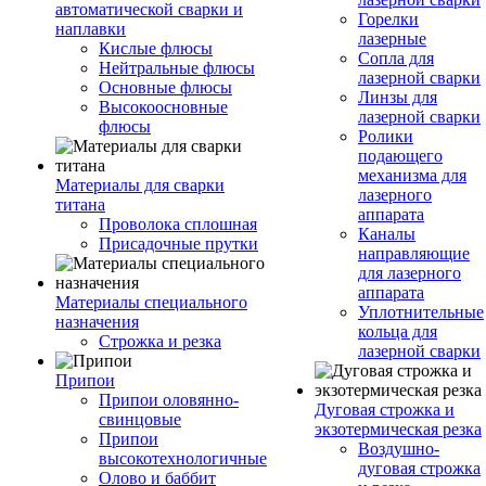
автоматической сварки и
Горелки
наплавки
лазерные
Кислые флюсы
Сопла для
Нейтральные флюсы
лазерной сварки
Основные флюсы
Линзы для
Высокоосновные
лазерной сварки
флюсы
Ролики
подающего
механизма для
Материалы для сварки
лазерного
титана
аппарата
Проволока сплошная
Каналы
Присадочные прутки
направляющие
для лазерного
аппарата
Материалы специального
Уплотнительные
назначения
кольца для
Строжка и резка
лазерной сварки
Припои
Припои оловянно-
Дуговая строжка и
свинцовые
экзотермическая резка
Припои
Воздушно-
высокотехнологичные
дуговая строжка
Олово и баббит