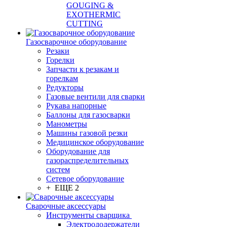
GOUGING &
EXOTHERMIC
CUTTING
Газосварочное оборудование
Резаки
Горелки
Запчасти к резакам и
горелкам
Редукторы
Газовые вентили для сварки
Рукава напорные
Баллоны для газосварки
Манометры
Машины газовой резки
Медицинское оборудование
Оборудование для
газораспределительных
систем
Сетевое оборудование
+ ЕЩЕ 2
Сварочные аксессуары
Инструменты сварщика
Электрододержатели