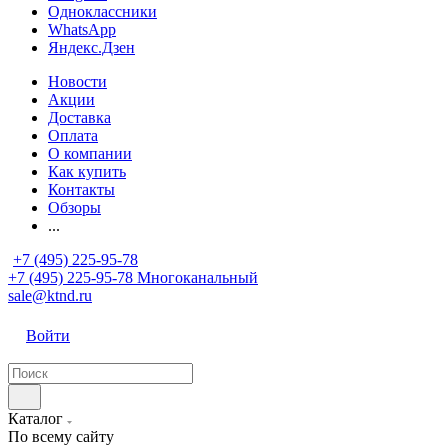
Одноклассники
WhatsApp
Яндекс.Дзен
Новости
Акции
Доставка
Оплата
О компании
Как купить
Контакты
Обзоры
...
+7 (495) 225-95-78
+7 (495) 225-95-78
Многоканальный
sale@ktnd.ru
Войти
Каталог
По всему сайту