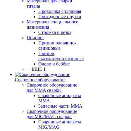
Материалы для сварки
титана
Проволока сплошная
Присадочные прутки
Материалы специального
назначения
Строжка и резка
Припои
Припои оловянно-
свинцовые
Припои
высокотехнологичные
Олово и баббит
+ ЕЩЕ 1
Сварочное оборудование
Сварочное оборудование
для MMA сварки
Сварочные аппараты
MMA
Запасные части MMA
Сварочное оборудование
для MIG/MAG сварки
Сварочные аппараты
MIG/MAG