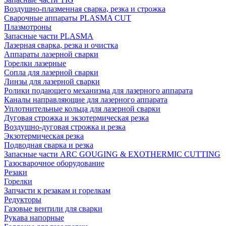
Воздушно-плазменная сварка, резка и строжка
Сварочные аппараты PLASMA CUT
Плазмотроны
Запасные части PLASMA
Лазерная сварка, резка и очистка
Аппараты лазерной сварки
Горелки лазерные
Сопла для лазерной сварки
Линзы для лазерной сварки
Ролики подающего механизма для лазерного аппарата
Каналы направляющие для лазерного аппарата
Уплотнительные кольца для лазерной сварки
Дуговая строжка и экзотермическая резка
Воздушно-дуговая строжка и резка
Экзотермическая резка
Подводная сварка и резка
Запасные части ARC GOUGING & EXOTHERMIC CUTTING
Газосварочное оборудование
Резаки
Горелки
Запчасти к резакам и горелкам
Редукторы
Газовые вентили для сварки
Рукава напорные