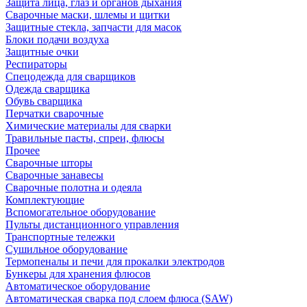
Защита лица, глаз и органов дыхания
Сварочные маски, шлемы и щитки
Защитные стекла, запчасти для масок
Блоки подачи воздуха
Защитные очки
Респираторы
Спецодежда для сварщиков
Одежда сварщика
Обувь сварщика
Перчатки сварочные
Химические материалы для сварки
Травильные пасты, спреи, флюсы
Прочее
Сварочные шторы
Сварочные занавесы
Сварочные полотна и одеяла
Комплектующие
Вспомогательное оборудование
Пульты дистанционного управления
Транспортные тележки
Сушильное оборудование
Термопеналы и печи для прокалки электродов
Бункеры для хранения флюсов
Автоматическое оборудование
Автоматическая сварка под слоем флюса (SAW)