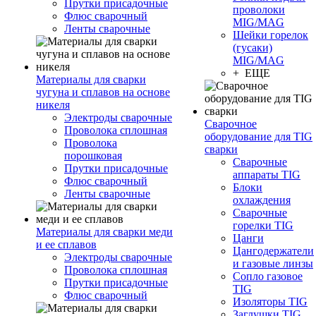
Прутки присадочные
проволоки
Флюс сварочный
MIG/MAG
Ленты сварочные
Шейки горелок
(гусаки)
MIG/MAG
+ ЕЩЕ
Материалы для сварки
чугуна и сплавов на основе
никеля
Электроды сварочные
Сварочное
Проволока сплошная
оборудование для TIG
Проволока
сварки
порошковая
Сварочные
Прутки присадочные
аппараты TIG
Флюс сварочный
Блоки
Ленты сварочные
охлаждения
Сварочные
горелки TIG
Материалы для сварки меди
Цанги
и ее сплавов
Цангодержатели
Электроды сварочные
и газовые линзы
Проволока сплошная
Сопло газовое
Прутки присадочные
TIG
Флюс сварочный
Изоляторы TIG
Заглушки TIG