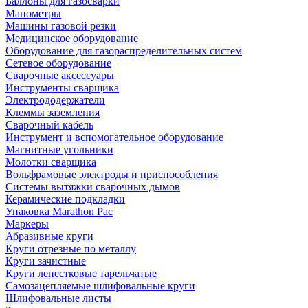
Баллоны для газосварки
Манометры
Машины газовой резки
Медицинское оборудование
Оборудование для газораспределительных систем
Сетевое оборудование
Сварочные аксессуары
Инструменты сварщика
Электрододержатели
Клеммы заземления
Сварочный кабель
Инструмент и вспомогательное оборудование
Магнитные угольники
Молотки сварщика
Вольфрамовые электроды и приспособления
Системы вытяжки сварочных дымов
Керамические подкладки
Упаковка Marathon Pac
Маркеры
Абразивные круги
Круги отрезные по металлу
Круги зачистные
Круги лепестковые тарельчатые
Самозацепляемые шлифовальные круги
Шлифовальные листы