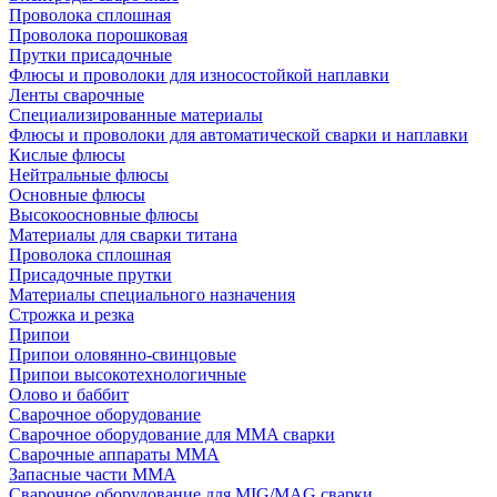
Проволока сплошная
Проволока порошковая
Прутки присадочные
Флюсы и проволоки для износостойкой наплавки
Ленты сварочные
Специализированные материалы
Флюсы и проволоки для автоматической сварки и наплавки
Кислые флюсы
Нейтральные флюсы
Основные флюсы
Высокоосновные флюсы
Материалы для сварки титана
Проволока сплошная
Присадочные прутки
Материалы специального назначения
Строжка и резка
Припои
Припои оловянно-свинцовые
Припои высокотехнологичные
Олово и баббит
Сварочное оборудование
Сварочное оборудование для MMA сварки
Сварочные аппараты MMA
Запасные части MMA
Сварочное оборудование для MIG/MAG сварки