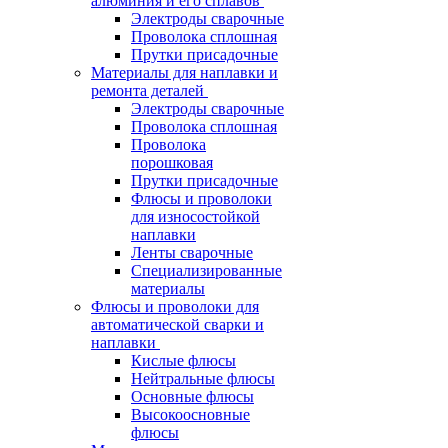
алюминия и его сплавов
Электроды сварочные
Проволока сплошная
Прутки присадочные
Материалы для наплавки и
ремонта деталей
Электроды сварочные
Проволока сплошная
Проволока
порошковая
Прутки присадочные
Флюсы и проволоки
для износостойкой
наплавки
Ленты сварочные
Специализированные
материалы
Флюсы и проволоки для
автоматической сварки и
наплавки
Кислые флюсы
Нейтральные флюсы
Основные флюсы
Высокоосновные
флюсы