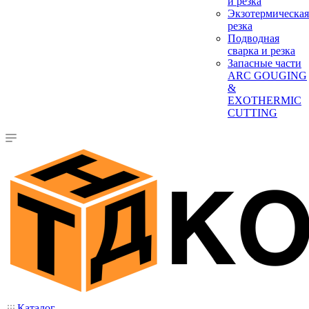
и резка
Экзотермическая
резка
Подводная
сварка и резка
Запасные части
ARC GOUGING
&
EXOTHERMIC
CUTTING
Каталог