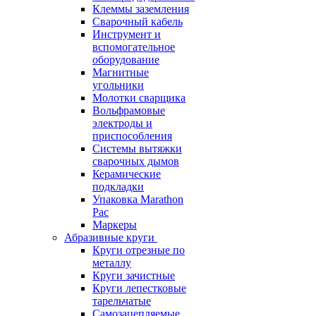
Клеммы заземления
Сварочный кабель
Инструмент и
вспомогательное
оборудование
Магнитные
угольники
Молотки сварщика
Вольфрамовые
электроды и
приспособления
Системы вытяжки
сварочных дымов
Керамические
подкладки
Упаковка Marathon
Pac
Маркеры
Абразивные круги
Круги отрезные по
металлу
Круги зачистные
Круги лепестковые
тарельчатые
Самозацепляемые