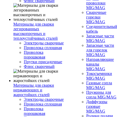
Флюс сварочный
проволоки
MIG/MAG
Сварочные
горелки
MIG/MAG
Материалы для сварки
Соединительны
легированных
кабель
высокопрочных и
Запасные части
теплоустойчивых сталей
MIG/MAG
Электроды сварочные
Запасные части
Проволока сплошная
для горелок
Проволока
MIG/MAG
порошковая
Направляющие
Прутки присадочные
каналы
Флюс сварочный
MIG/MAG
Токосъемники
MIG/MAG
Газовые сопла
Материалы для сварки
MIG/MAG
нержавеющих и
Пружины для
жаростойких сталей
сопла MIG/MAG
Электроды сварочные
Диффузоры
Проволока сплошная
газовые
Проволока
MIG/MAG
порошковая
Ролики подачи