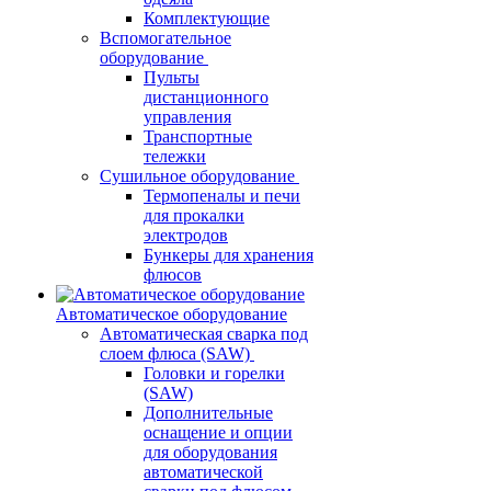
Комплектующие
Вспомогательное
оборудование
Пульты
дистанционного
управления
Транспортные
тележки
Сушильное оборудование
Термопеналы и печи
для прокалки
электродов
Бункеры для хранения
флюсов
Автоматическое оборудование
Автоматическая сварка под
слоем флюса (SAW)
Головки и горелки
(SAW)
Дополнительные
оснащение и опции
для оборудования
автоматической