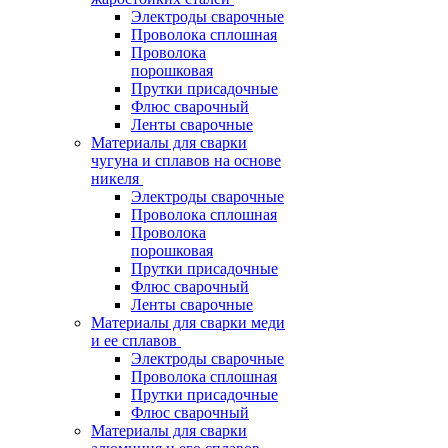
Электроды сварочные
Проволока сплошная
Проволока
порошковая
Прутки присадочные
Флюс сварочный
Ленты сварочные
Материалы для сварки
чугуна и сплавов на основе
никеля
Электроды сварочные
Проволока сплошная
Проволока
порошковая
Прутки присадочные
Флюс сварочный
Ленты сварочные
Материалы для сварки меди
и ее сплавов
Электроды сварочные
Проволока сплошная
Прутки присадочные
Флюс сварочный
Материалы для сварки