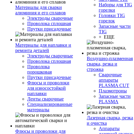
Наборы для TIG
Материалы для сварки
горелки
алюминия и его сплавов
Головки TIG
Электроды сварочные
горелок
Проволока сплошная
Запасные части
Прутки присадочные
TIG
+ ЕЩЕ
Материалы для наплавки и
ремонта деталей
Электроды сварочные
Воздушно-плазменная
Проволока сплошная
сварка, резка и
Проволока
строжка
порошковая
Сварочные
Прутки присадочные
аппараты
Флюсы и проволоки
PLASMA CUT
для износостойкой
Плазмотроны
наплавки
Запасные части
Ленты сварочные
PLASMA
Специализированные
материалы
Лазерная сварка, резка
и очистка
Аппараты
Флюсы и проволоки для
лазерной сварки