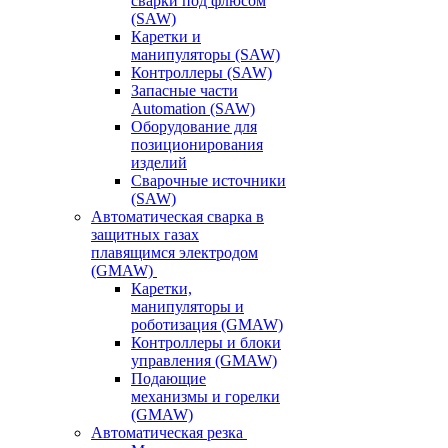
сварки под флюсом
(SAW)
Каретки и
манипуляторы (SAW)
Контроллеры (SAW)
Запасные части
Automation (SAW)
Оборудование для
позиционирования
изделий
Сварочные источники
(SAW)
Автоматическая сварка в
защитных газах
плавящимся электродом
(GMAW)
Каретки,
манипуляторы и
роботизация (GMAW)
Контроллеры и блоки
управления (GMAW)
Подающие
механизмы и горелки
(GMAW)
Автоматическая резка