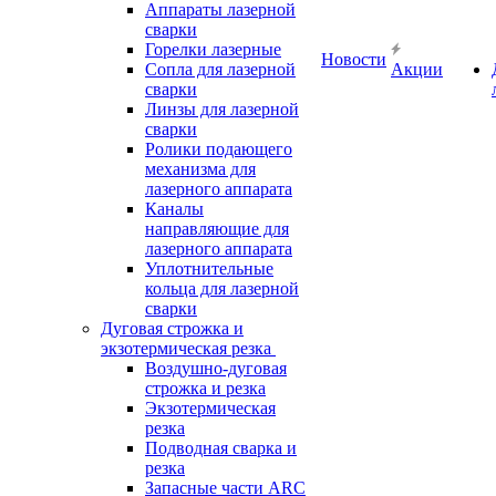
Аппараты лазерной
сварки
Горелки лазерные
Новости
Сопла для лазерной
Акции
сварки
Линзы для лазерной
сварки
Ролики подающего
механизма для
лазерного аппарата
Каналы
направляющие для
лазерного аппарата
Уплотнительные
кольца для лазерной
сварки
Дуговая строжка и
экзотермическая резка
Воздушно-дуговая
строжка и резка
Экзотермическая
резка
Подводная сварка и
резка
Запасные части ARC