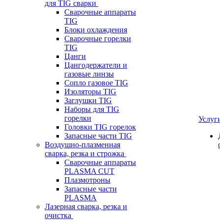
для TIG сварки
Сварочные аппараты
TIG
Блоки охлаждения
Сварочные горелки
TIG
Цанги
Цангодержатели и
газовые линзы
Сопло газовое TIG
Изоляторы TIG
Заглушки TIG
Наборы для TIG
горелки
Услуг
Головки TIG горелок
Запасные части TIG
Воздушно-плазменная
сварка, резка и строжка
Сварочные аппараты
PLASMA CUT
Плазмотроны
Запасные части
PLASMA
Лазерная сварка, резка и
очистка