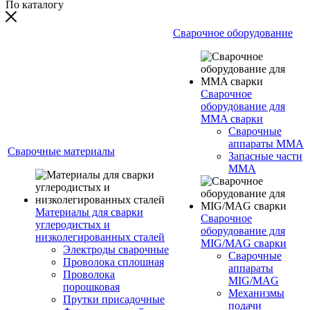
По каталогу
Сварочное оборудование
Сварочное
оборудование для
MMA сварки
Сварочные
аппараты MMA
Сварочные материалы
Запасные части
MMA
Материалы для сварки
Сварочное
углеродистых и
оборудование для
низколегированных сталей
MIG/MAG сварки
Электроды сварочные
Сварочные
Проволока сплошная
аппараты
Проволока
MIG/MAG
порошковая
Механизмы
Прутки присадочные
подачи