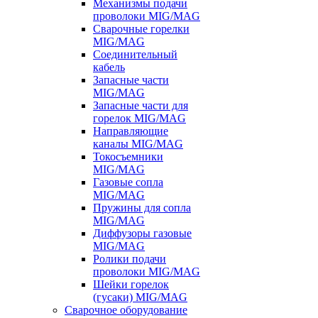
Механизмы подачи
проволоки MIG/MAG
Сварочные горелки
MIG/MAG
Соединительный
кабель
Запасные части
MIG/MAG
Запасные части для
горелок MIG/MAG
Направляющие
каналы MIG/MAG
Токосъемники
MIG/MAG
Газовые сопла
MIG/MAG
Пружины для сопла
MIG/MAG
Диффузоры газовые
MIG/MAG
Ролики подачи
проволоки MIG/MAG
Шейки горелок
(гусаки) MIG/MAG
Сварочное оборудование