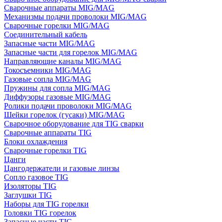
Сварочные аппараты MIG/MAG
Механизмы подачи проволоки MIG/MAG
Сварочные горелки MIG/MAG
Соединительный кабель
Запасные части MIG/MAG
Запасные части для горелок MIG/MAG
Направляющие каналы MIG/MAG
Токосъемники MIG/MAG
Газовые сопла MIG/MAG
Пружины для сопла MIG/MAG
Диффузоры газовые MIG/MAG
Ролики подачи проволоки MIG/MAG
Шейки горелок (гусаки) MIG/MAG
Сварочное оборудование для TIG сварки
Сварочные аппараты TIG
Блоки охлаждения
Сварочные горелки TIG
Цанги
Цангодержатели и газовые линзы
Сопло газовое TIG
Изоляторы TIG
Заглушки TIG
Наборы для TIG горелки
Головки TIG горелок
Запасные части TIG